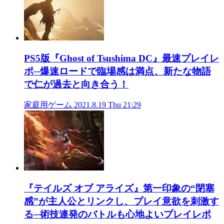
PS5版『Ghost of Tsushima DC』最速プレイレ
ポ─爆速ロードで臨場感は満点、新たな物語
で仁が過去と向き合う！
家庭用ゲーム
2021.8.19 Thu 21:29
『テイルズ オブ アライズ』第一印象の“閉塞
感”が主人公とリンクし、プレイ意欲を刺激す
る─術技連発のバトルも心地よいプレイレポ