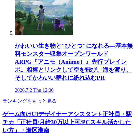
かわいい生き物と"ひとつ"になれる―基本無
料モンスター収集オープンワールド
ARPG『アニモ（Aniimo）』先行プレイレ
ポ。相棒とリンクして空を飛び、海を渡り、
そしてかわいい群れに紛れ込む
PR
2026.7.2 Thu 12:00
ランキングをもっと見る
ゲーム向けUIデザイナーアシスタント正社員・駅
チカ「正社員/月給30万以上可/PCスキル活かした
い方」・港区港南