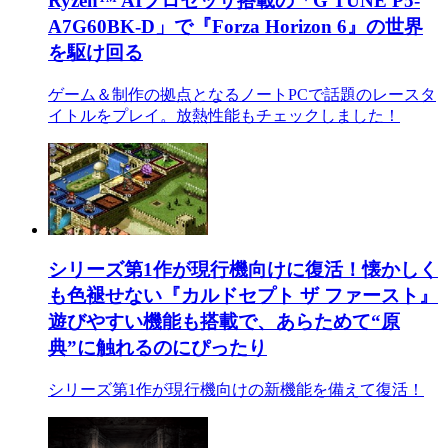
Ryzen™ AIプロセッサ搭載の「G TUNE P5-
A7G60BK-D」で『Forza Horizon 6』の世界
を駆け回る
ゲーム＆制作の拠点となるノートPCで話題のレースタ
イトルをプレイ。放熱性能もチェックしました！
シリーズ第1作が現行機向けに復活！懐かしく
も色褪せない『カルドセプト ザ ファースト』
遊びやすい機能も搭載で、あらためて“原
典”に触れるのにぴったり
シリーズ第1作が現行機向けの新機能を備えて復活！