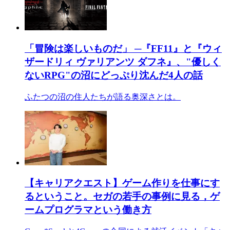
「冒険は楽しいものだ」 ─『FF11』と『ウィ
ザードリィ ヴァリアンツ ダフネ』、"優しく
ないRPG"の沼にどっぷり沈んだ4人の話
ふたつの沼の住人たちが語る奥深さとは。
【キャリアクエスト】ゲーム作りを仕事にす
るということ。セガの若手の事例に見る，ゲ
ームプログラマという働き方