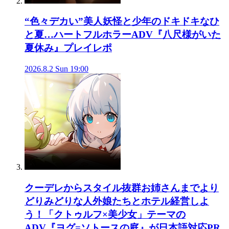
“色々デカい”美人妖怪と少年のドキドキなひ
と夏…ハートフルホラーADV『八尺様がいた
夏休み』プレイレポ
2026.8.2 Sun 19:00
クーデレからスタイル抜群お姉さんまでより
どりみどりな人外娘たちとホテル経営しよ
う！「クトゥルフ×美少女」テーマの
ADV『ヨグ=ソトースの庭』が日本語対応
PR