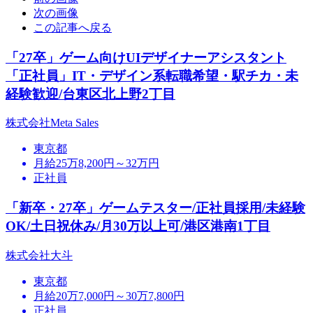
次の画像
この記事へ戻る
「27卒」ゲーム向けUIデザイナーアシスタント
「正社員」IT・デザイン系転職希望・駅チカ・未
経験歓迎/台東区北上野2丁目
株式会社Meta Sales
東京都
月給25万8,200円～32万円
正社員
「新卒・27卒」ゲームテスター/正社員採用/未経験
OK/土日祝休み/月30万以上可/港区港南1丁目
株式会社大斗
東京都
月給20万7,000円～30万7,800円
正社員