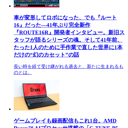
車が変形してロボになった、でも『ルート
16』だった―41年ぶり完全新作
『ROUTE16R』開発者インタビュー。新旧ス
タッフが語るシリーズの魂。そして41年前、
たった1人のために手作業で直した世界に1本
だけの“幻のカセット”の話
長い時を経て受け継がれる過去と、新たに生まれるも
のとは。
ゲームプレイも録画配信もこれ1台。AMD