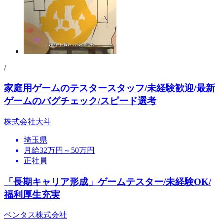
/
家庭用ゲームのテスタースタッフ/未経験歓迎/最新
ゲームのバグチェック/スピード選考
株式会社大斗
埼玉県
月給32万円～50万円
正社員
「長期キャリア形成」ゲームテスター/未経験OK/
福利厚生充実
ベンタス株式会社