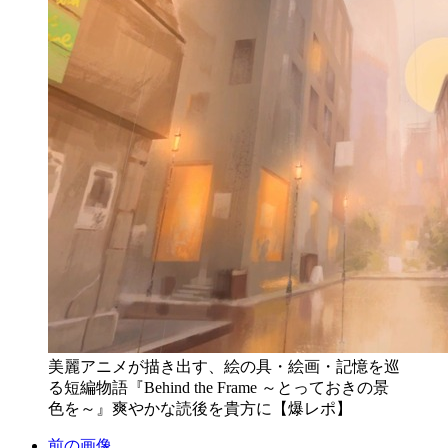
美麗アニメが描き出す、絵の具・絵画・記憶を巡
る短編物語『Behind the Frame ～とっておきの景
色を～』爽やかな読後を貴方に【爆レポ】
前の画像