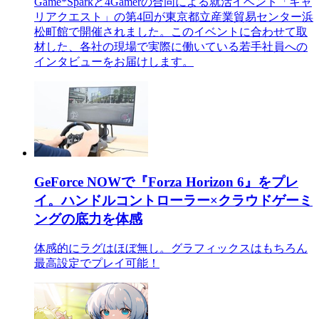
Game*Sparkと4Gamerの合同による就活イベント「キャ
リアクエスト」の第4回が東京都立産業貿易センター浜
松町館で開催されました。このイベントに合わせて取
材した、各社の現場で実際に働いている若手社員への
インタビューをお届けします。
GeForce NOWで『Forza Horizon 6』をプレ
イ。ハンドルコントローラー×クラウドゲーミ
ングの底力を体感
体感的にラグはほぼ無し。グラフィックスはもちろん
最高設定でプレイ可能！