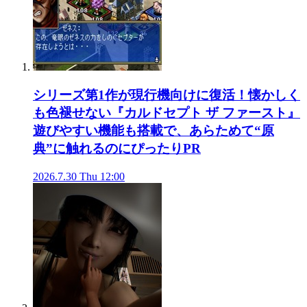
シリーズ第1作が現行機向けに復活！懐かしく
も色褪せない『カルドセプト ザ ファースト』
遊びやすい機能も搭載で、あらためて“原
典”に触れるのにぴったり
PR
2026.7.30 Thu 12:00