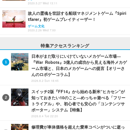
2020.5.27 Wed 13:11
故人の霊魂を世話する船頭マネジメントゲーム『Spiri
tfarer』初ゲームプレイティーザー！
ゲーム文化
2020.2.26 Wed 7:00
特集アクセスランキング
日本がまだ取りにいけていないメカゲーム市場―
『War Robots』3億人の成功から見える海外メカゲ
ーム市場と、日本のメカゲームへの提言【オリーさ
んのロボゲーコラム】
2026.8.2 Sun 18:45
スイッチ2版『FF14』から始める新米“ヒカセン”が
知っておきたい10のこと―めっちゃ遊べる「フリー
トライアル」や、初心者でも安心の「コンテンツサ
ポーター」システム【特集】
2026.8.4 Tue 22:20
修理費が車体価格を超えた愛車コペンがついに逝っ