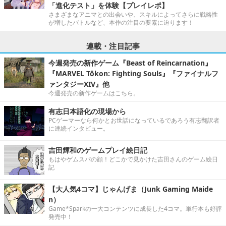
「進化テスト」を体験【プレイレポ】
さまざまなアニマとの出会いや、スキルによってさらに戦略性
が増したバトルなど、本作の注目の要素に迫ります！
連載・注目記事
今週発売の新作ゲーム『Beast of Reincarnation』
『MARVEL Tōkon: Fighting Souls』『ファイナルフ
ァンタジーXIV』他
今週発売の新作ゲームはこちら。
有志日本語化の現場から
PCゲーマーなら何かとお世話になっているであろう有志翻訳者
に連続インタビュー。
吉田輝和のゲームプレイ絵日記
もはやゲムスパの顔！どこかで見かけた吉田さんのゲーム絵日
記
【大人気4コマ】じゃんげま（Junk Gaming Maide
n）
Game*Sparkの一大コンテンツに成長した4コマ。単行本も好評
発売中！