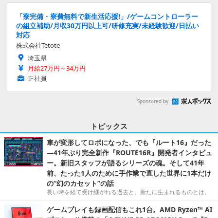
「寮完備・寮費無料で新生活応援!」/ゲームコントローラー
の組立補助/月収30万円以上可/研修充実/未経験歓迎/日払い
対応
株式会社Tetote
埼玉県
月給27万円～34万円
正社員
Sponsored by
トピックス
車が変形してロボになった、でも『ルート16』だった
―41年ぶり完全新作『ROUTE16R』開発者インタビュ
ー。新旧スタッフが語るシリーズの魂。そして41年
前、たった1人のために手作業で直した世界に1本だけ
の“幻のカセット”の話
長い時を経て受け継がれる過去と、新たに生まれるものとは。
ゲームプレイも録画配信もこれ1台。AMD Ryzen™ AI