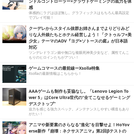
ンドルコントローラー×クラウドゲーミングの底力を体
感
体感的にラグはほぼ無し。グラフィックスはもちろん最高設定
でプレイ可能！
クーデレからスタイル抜群お姉さんまでよりどりみど
りな人外娘たちとホテル経営しよう！「クトゥルフ×美
少女」テーマのADV『ヨグ=ソトースの庭』が日本語
対応
ツンデレドラゴン娘や無口な複眼死神美少女など、属性てんこ
もりのヒロインたちがアツい！
ゲームコマースの最前線ーXsolla特集
Xsollaの最新情報はこちらから！
AAAゲームも制作も妥協なし。「Lenovo Legion To
wer 5」はCore Ultra世代の“全てこなせるゲーミング
デスクトップ”
迫力を感じる強力スペック。メンテナンスしやすい構造もあり
がたい！
アニマや新要素のさらなる“進化”を目撃せよ！HoYov
erse新作『崩壊：ネクサスアニマ』第2回βテストの