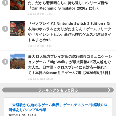
た。だから鬱憤晴らしに待ち遠しいシリーズ新作
『Car Mechanic Simulator 2026』に行く
2026.8.2 Sun 12:00
『ゼノブレイド2 Nintendo Switch 2 Edition』新
衣装のホムラ＆ヒカリがたまらん！ゲームフリーク
や『サイレントヒル』新作も嗜むゲムスパ注目タイ
トルまとめ#3
2026.8.2 Sun 11:00
最大12人協力プレイ対応の試行錯誤コミュニケーシ
ョンゲーム『Big Walk』が最大同接4.6万人越えで
大人気。日本語・クロスプレイにも対応―採れた
て！本日のSteam注目ゲーム7選【2026年8月5日】
2026.8.5 Wed 22:00
ランキングをもっと見る
「未経験から始めるゲーム業界」ゲームテスター/未経験OK/
研修あり/シンプル作業
株式会社SNJAPAN