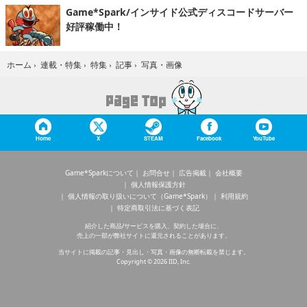
Game*Spark/インサイド公式ディスコードサーバー
好評稼働中！
写真・画像
ホーム
›
連載・特集
›
特集
›
記事
›
Home
X
STEAM
Facebook
YouTube
Game*Sparkについて
お問合せ
広告掲載
会社概要
個人情報保護方針
個人情報の取り扱いについて（Game*Spark）
利用規約
特定商取引法に基づく表記
紹介した商品/サービスを購入、契約した場合に、
売上の一部が弊社サイトに還元されることがあります。
当サイトに掲載の記事・見出し・写真・画像の無断転載を禁じます。
Copyright © 2026 IID, Inc.