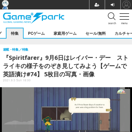
search
menu
グ
特集
PCゲーム
家庭用ゲーム
セール/無料
カルチャ
連載・特集
特集
『Spiritfarer』9月6日はレイバー・デー スト
ライキの様子をのぞき見してみよう【ゲームで
英語漬け#74】 5枚目の写真・画像
2021.9.5 Sun 18:00