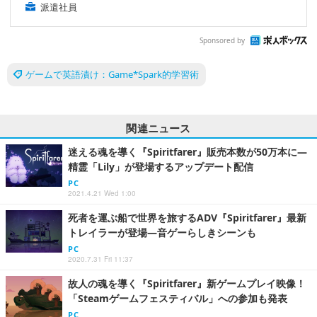
派遣社員
Sponsored by
ゲームで英語漬け：Game*Spark的学習術
関連ニュース
迷える魂を導く『Spiritfarer』販売本数が50万本に―
精霊「Lily」が登場するアップデート配信
PC
2021.4.21 Wed 1:00
死者を運ぶ船で世界を旅するADV『Spiritfarer』最新
トレイラーが登場―音ゲーらしきシーンも
PC
2020.7.31 Fri 11:37
故人の魂を導く『Spiritfarer』新ゲームプレイ映像！
「Steamゲームフェスティバル」への参加も発表
PC