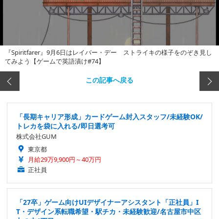
『Spiritfarer』9月6日はレイバー・デー ストライキの様子をのぞき見し
てみよう【ゲームで英語漬け#74】
この記事へ戻る
「長期キャリア形成」カードゲーム封入スタッフ/未経験OK/
トレカを袋に入れる/即日選考可
株式会社GUM
東京都
月給29万9,900円～40万円
正社員
「27卒」ゲーム向けUIデザイナーアシスタント「正社員」I
T・デザイン系転職希望・駅チカ・未経験歓迎/名古屋市中区