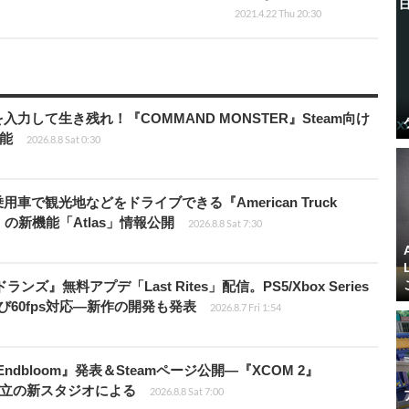
2021.4.22 Thu 20:30
力して生き残れ！『COMMAND MONSTER』Steam向け
可能
2026.8.8 Sat 0:30
車で観光地などをドライブできる『American Truck
rip」の新機能「Atlas」情報公開
2026.8.8 Sat 7:30
ズ』無料アプデ「Last Rites」配信。PS5/Xbox Series
よび60fps対応―新作の開発も発表
2026.8.7 Fri 1:54
ndbloom』発表＆Steamページ公開―『XCOM 2』
開発者設立の新スタジオによる
2026.8.8 Sat 7:00