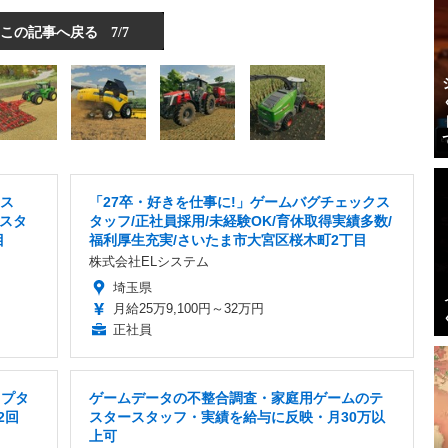
この記事へ戻る
7/7
ラス
「27卒・好きを仕事に!」ゲームバグチェックス
スタ
タッフ/正社員採用/未経験OK/育休取得実績多数/
目
福利厚生充実/さいたま市大宮区桜木町2丁目
株式会社ELシステム
埼玉県
月給25万9,100円～32万円
正社員
リプタ
ゲームデータの不整合調査・家庭用ゲームのテ
2回
スタースタッフ・実績を給与に反映・月30万以
上可