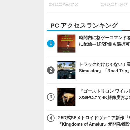
2021.6.23 Wed 17:30
2021.7.23 Fri 14:07
PC アクセスランキング
時間内に格ゲーコマンドを入
に配信―1P/2P側も選択
トラックだけじゃない！乗用
Simulator』「Road T
『ゴーストリコン ワイルドラン
X/S/PCにて4K解像度お
2.5D式SFメトロイドヴァニア新作『E
『Kingdoms of Amalur』元