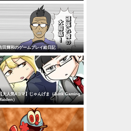
吉田輝和のゲームプレイ絵日記
【大人気4コマ】じゃんげま（Junk Gaming
Maiden）