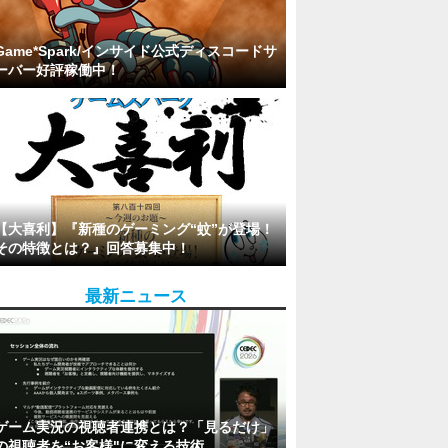
Game*Spark/インサイド公式ディスコードサ
ーバー好評稼働中！
【大喜利】『新種のゲーミング“蚊”が登場！
その特徴とは？』回答募集中！
最新ニュース
ゲーム実況の視聴者連携とは？「見るだけ」
の視聴者を“お客様"に変える技術