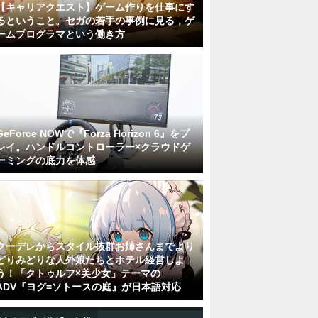
【キャリアクエスト】ゲーム作りを仕事にす
るということ。セガの若手の事例に見る，ゲ
ームプログラマという働き方
GeForce NOWで『Forza Horizon 6』をプ
レイ。ハンドルコントローラー×クラウドゲ
ーミングの底力を体感
クーデレからスタイル抜群お姉さんまでより
どりみどりな人外娘たちとホテル経営しよ
う！「クトゥルフ×美少女」テーマの
ADV『ヨグ=ソトースの庭』が日本語対応