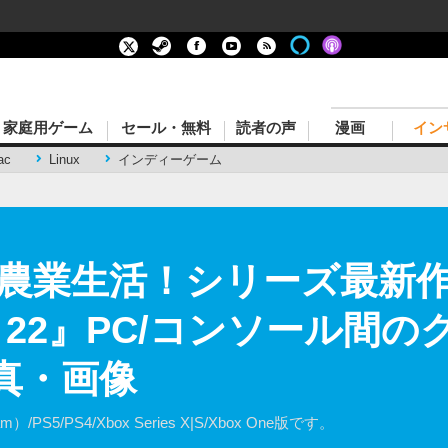
家庭用ゲーム
セール・無料
読者の声
漫画
イン
ac
Linux
インディーゲーム
農業生活！シリーズ最新
 22』PC/コンソール間
真・画像
/PS4/Xbox Series X|S/Xbox One版です。