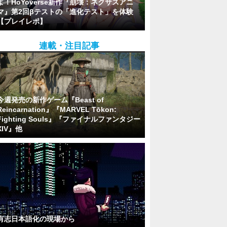
よ！HoYoverse新作『崩壊：ネクサスアニ
マ』第2回βテストの「進化テスト」を体験
【プレイレポ】
連載・注目記事
今週発売の新作ゲーム『Beast of
Reincarnation』『MARVEL Tōkon:
Fighting Souls』『ファイナルファンタジー
XIV』他
有志日本語化の現場から