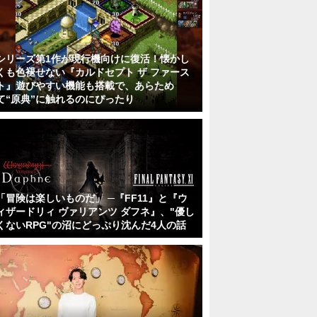
シリーズ第1作が現行機向けに復活！懐かし
くも色褪せない『カルドセプト ザ ファース
ト』遊びやすい機能も搭載で、あらため
て“原典”に触れるのにぴったり
「冒険は楽しいものだ」 ─『FF11』と『ウ
ィザードリィ ヴァリアンツ ダフネ』、"優し
くないRPG"の沼にどっぷり沈んだ4人の話