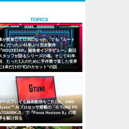
TOPICS
車が変形してロボになった、でも『ルート
16』だった―41年ぶり完全新作
『ROUTE16R』開発者インタビュー。新旧
スタッフが語るシリーズの魂。そして41年
前、たった1人のために手作業で直した世界
に1本だけの“幻のカセット”の話
ゲームプレイも録画配信もこれ1台。AMD
Ryzen™ AIプロセッサ搭載の「G TUNE P5-
A7G60BK-D」で『Forza Horizon 6』の世
界を駆け回る