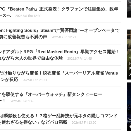
PG『Beaten Path』正式発表！クラファンで注目集め、数年
ースへ
2026.8.6 Thu 12:30
: Fighting Souls』Steamで“賛否両論”―オープンベータで
前に改善報告も不満の声
2026.8.7 Fri 12:21
ダルトRPG『Red Masked Ronin』早期アクセス開始！
れながら大人の世界で自由な体験
2026.8.7 Fri 14:45
だけ触りながら麻雀！脱衣麻雀『スーパーリアル麻雀 Venus
インが反応
2026.8.7 Fri 21:41
アを駆使する『オーバーウォッチ』新タンクヒーロー
ー！
2026.8.8 Sat 1:45
プールは瞬獄殺も使える！？格ゲー乱舞技が元ネタの隠しコマンド
を使わざるを得ない」などパロ満載
2026.8.7 Fri 13:30