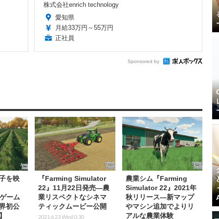
株式会社enrich technology
愛知県
月給33万円～55万円
正社員
Sponsored by
子を映
『Farming Simulator
農業シム『Farming
22』11月22日発売―農
Simulator 22』2021年
2』ゲーム
業リスペクトなシネマ
秋リリース―新マップ
界初公
ティックムービー公開
やマシン追加でよりリ
E】
アルな農業体験
2021.6.23 Wed 0:30