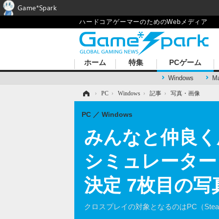
Game*Spark
ハードコアゲーマーのためのWebメディア
ホーム
特集
PCゲーム
Windows
M
ホーム
›
PC
›
Windows
›
記事
›
写真・画像
PC
Windows
みんなと仲良く
シミュレーター
決定 7枚目の写
クロスプレイの対象となるのはPC（Steam）/PS5