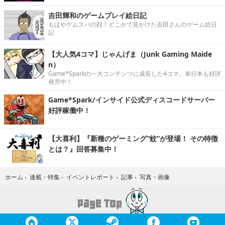
吉田輝和のゲームプレイ絵日記
もはやゲムスパの顔！どこかで見かけた吉田さんのゲーム絵日
記
【大人気4コマ】じゃんげま（Junk Gaming Maide
n）
Game*Sparkの一大コンテンツに成長した4コマ。単行本も好評
発売中！
Game*Spark/インサイド公式ディスコードサーバー
好評稼働中！
【大喜利】『新種のゲーミング“蚊”が登場！ その特徴
とは？』回答募集中！
写真・画像
ホーム
›
連載・特集
›
イベントレポート
›
記事
›