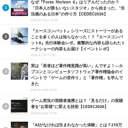
なぜ『Forza Horizon 6』はリアルだったのか？
「日本人が誰もいないスタジオ」から始まった、“生
活感のある日本"の作り方【CEDEC2026】
2026.8.9 Sun 12:00
『エースコンバット』シリーズにストーリーがある
ことを多くの人は知らなかった！？『エースコンバ
ット8』先行体験会レポ。衝撃的な内容も語られたト
ークショーの内容もお届け【イベントレポ】
2026.8.7 Fri 12:30
実は「若者ほど著作権意識が高い」んですよ！―カ
プコンとコンピュータソフトウェア著作権協会のイ
ベントで「ゲームの音作り」と「著作権」を学んで
きた
2026.8.8 Sat 12:00
ゲーム実況の視聴者連携とは？「見るだけ」の視聴
者を“お客様"に変える技術【CEDEC2026】
2026.8.8 Sat 12:30
「AIがなければ生まれなかった体験」とは？210万