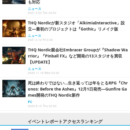
も対応
ニュース
2021.3.23 Tue 23:00
THQ Nordicが新スタジオ「AlkimiaInteractive」設
立―最初のプロジェクトは『Gothic』リメイク版
ニュース
2021.3.12 Fri 0:36
THQ Nordic親会社Embracer Groupが『Shadow Wa
rrior』『Pinball FX』など開発の13スタジオを買収
【UPDATE】
ニュース
2020.11.18 Wed 23:30
死は終わりではない…生き返っては年をとるRPG『Chr
onos: Before the Ashes』12月1日発売―Gunfire Ga
mes開発のTHQ Nordic新作
PC
2020.9.10 Thu 22:00
イベントレポートアクセスランキング