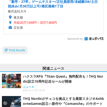
「新卒・27卒」ゲームテスター/正社員採用/未経験OK/土日
祝休み/月30万以上可/港区港南1丁目
株式会社大斗
東京都
月給20万7,000円～30万7,800円
正社員
Sponsored by
THQ Nordic
関連ニュース
ハクスラRPG『Titan Quest』無料配布も！THQ Nor
dic設立10周年記念セールが開催
ニュース
2021.9.17 Fri 18:00
THQ Nordicがチェコを拠点とする最新スタジオAshb
orneGames設立―新作や『Comanche』のサポート