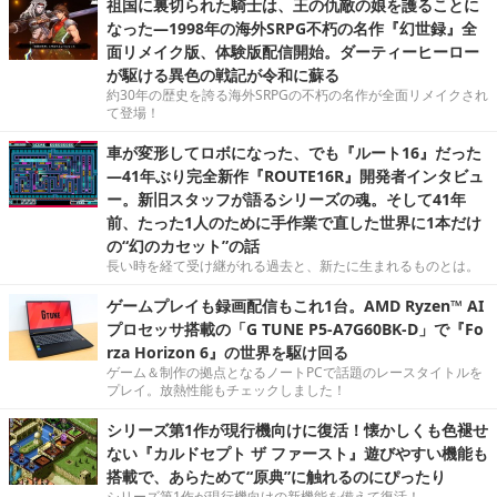
祖国に裏切られた騎士は、王の仇敵の娘を護ることに
なった―1998年の海外SRPG不朽の名作『幻世録』全
面リメイク版、体験版配信開始。ダーティーヒーロー
が駆ける異色の戦記が令和に蘇る
約30年の歴史を誇る海外SRPGの不朽の名作が全面リメイクされ
て登場！
車が変形してロボになった、でも『ルート16』だった
―41年ぶり完全新作『ROUTE16R』開発者インタビュ
ー。新旧スタッフが語るシリーズの魂。そして41年
前、たった1人のために手作業で直した世界に1本だけ
の“幻のカセット”の話
長い時を経て受け継がれる過去と、新たに生まれるものとは。
ゲームプレイも録画配信もこれ1台。AMD Ryzen™ AI
プロセッサ搭載の「G TUNE P5-A7G60BK-D」で『Fo
rza Horizon 6』の世界を駆け回る
ゲーム＆制作の拠点となるノートPCで話題のレースタイトルを
プレイ。放熱性能もチェックしました！
シリーズ第1作が現行機向けに復活！懐かしくも色褪せ
ない『カルドセプト ザ ファースト』遊びやすい機能も
搭載で、あらためて“原典”に触れるのにぴったり
シリーズ第1作が現行機向けの新機能を備えて復活！