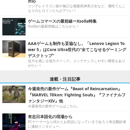
対応
ツンデレドラゴン娘や無口な複眼死神美少女など、属性てんこ
もりのヒロインたちがアツい！
ゲームコマースの最前線ーXsolla特集
Xsollaの最新情報はこちらから！
AAAゲームも制作も妥協なし。「Lenovo Legion To
wer 5」はCore Ultra世代の“全てこなせるゲーミング
デスクトップ”
迫力を感じる強力スペック。メンテナンスしやすい構造もあり
がたい！
連載・注目記事
今週発売の新作ゲーム『Beast of Reincarnation』
『MARVEL Tōkon: Fighting Souls』『ファイナルフ
ァンタジーXIV』他
今週発売の新作ゲームはこちら。
有志日本語化の現場から
PCゲーマーなら何かとお世話になっているであろう有志翻訳者
に連続インタビュー。