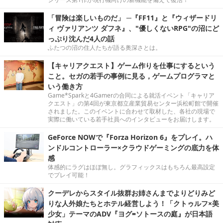
「冒険は楽しいものだ」 ─『FF11』と『ウィザードリ
ィ ヴァリアンツ ダフネ』、"優しくないRPG"の沼にど
っぷり沈んだ4人の話
ふたつの沼の住人たちが語る奥深さとは。
【キャリアクエスト】ゲーム作りを仕事にするという
こと。セガの若手の事例に見る，ゲームプログラマと
いう働き方
Game*Sparkと4Gamerの合同による就活イベント「キャリア
クエスト」の第4回が東京都立産業貿易センター浜松町館で開催
されました。このイベントに合わせて取材した、各社の現場で
実際に働いている若手社員へのインタビューをお届けします。
GeForce NOWで『Forza Horizon 6』をプレイ。ハ
ンドルコントローラー×クラウドゲーミングの底力を体
感
体感的にラグはほぼ無し。グラフィックスはもちろん最高設定
でプレイ可能！
クーデレからスタイル抜群お姉さんまでよりどりみど
りな人外娘たちとホテル経営しよう！「クトゥルフ×美
少女」テーマのADV『ヨグ=ソトースの庭』が日本語