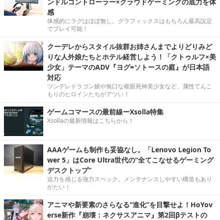
ンドルコントローラー×クラウドゲーミングの底力を体
感
体感的にラグはほぼ無し。グラフィックスはもちろん最高設定
でプレイ可能！
クーデレからスタイル抜群お姉さんまでよりどりみど
りな人外娘たちとホテル経営しよう！「クトゥルフ×美
少女」テーマのADV『ヨグ=ソトースの庭』が日本語
対応
ツンデレドラゴン娘や無口な複眼死神美少女など、属性てんこ
もりのヒロインたちがアツい！
ゲームコマースの最前線ーXsolla特集
Xsollaの最新情報はこちらから！
AAAゲームも制作も妥協なし。「Lenovo Legion To
wer 5」はCore Ultra世代の“全てこなせるゲーミング
デスクトップ”
迫力を感じる強力スペック。メンテナンスしやすい構造もあり
がたい！
アニマや新要素のさらなる“進化”を目撃せよ！HoYov
erse新作『崩壊：ネクサスアニマ』第2回βテストの