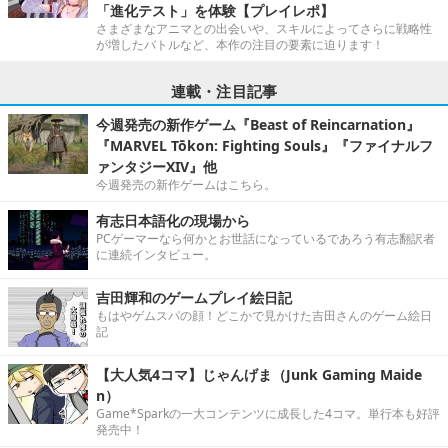
「進化テスト」を体験【プレイレポ】
さまざまなアニマとの出会いや、スキルによってさらに戦略性
が増したバトルなど、本作の注目の要素に迫ります！
連載・注目記事
今週発売の新作ゲーム『Beast of Reincarnation』
『MARVEL Tōkon: Fighting Souls』『ファイナルフ
ァンタジーXIV』他
今週発売の新作ゲームはこちら。
有志日本語化の現場から
PCゲーマーなら何かとお世話になっているであろう有志翻訳者
に連続インタビュー。
吉田輝和のゲームプレイ絵日記
もはやゲムスパの顔！どこかで見かけた吉田さんのゲーム絵日
記
【大人気4コマ】じゃんげま（Junk Gaming Maide
n）
Game*Sparkの一大コンテンツに成長した4コマ。単行本も好評
発売中！