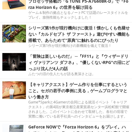
プロセッサ搭載の「G TUNE P5-A7G60BK-D」で『Fo
rza Horizon 6』の世界を駆け回る
ゲーム＆制作の拠点となるノートPCで話題のレースタイトルを
プレイ。放熱性能もチェックしました！
シリーズ第1作が現行機向けに復活！懐かしくも色褪せ
ない『カルドセプト ザ ファースト』遊びやすい機能も
搭載で、あらためて“原典”に触れるのにぴったり
シリーズ第1作が現行機向けの新機能を備えて復活！
「冒険は楽しいものだ」 ─『FF11』と『ウィザードリ
ィ ヴァリアンツ ダフネ』、"優しくないRPG"の沼にど
っぷり沈んだ4人の話
ふたつの沼の住人たちが語る奥深さとは。
【キャリアクエスト】ゲーム作りを仕事にするという
こと。セガの若手の事例に見る，ゲームプログラマと
いう働き方
Game*Sparkと4Gamerの合同による就活イベント「キャリア
クエスト」の第4回が東京都立産業貿易センター浜松町館で開催
されました。このイベントに合わせて取材した、各社の現場で
実際に働いている若手社員へのインタビューをお届けします。
GeForce NOWで『Forza Horizon 6』をプレイ。ハ