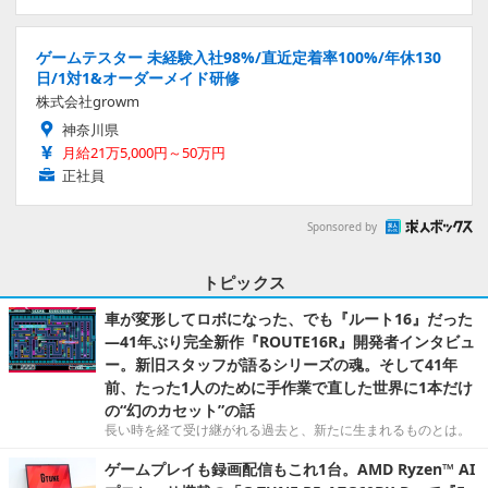
ゲームテスター 未経験入社98%/直近定着率100%/年休130
日/1対1&オーダーメイド研修
株式会社growm
神奈川県
月給21万5,000円～50万円
正社員
Sponsored by
トピックス
車が変形してロボになった、でも『ルート16』だった
―41年ぶり完全新作『ROUTE16R』開発者インタビュ
ー。新旧スタッフが語るシリーズの魂。そして41年
前、たった1人のために手作業で直した世界に1本だけ
の“幻のカセット”の話
長い時を経て受け継がれる過去と、新たに生まれるものとは。
ゲームプレイも録画配信もこれ1台。AMD Ryzen™ AI