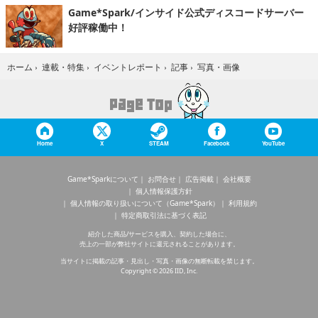
Game*Spark/インサイド公式ディスコードサーバー
好評稼働中！
写真・画像
ホーム
›
連載・特集
›
イベントレポート
›
記事
›
Home
X
STEAM
Facebook
YouTube
Game*Sparkについて
お問合せ
広告掲載
会社概要
個人情報保護方針
個人情報の取り扱いについて（Game*Spark）
利用規約
特定商取引法に基づく表記
紹介した商品/サービスを購入、契約した場合に、
売上の一部が弊社サイトに還元されることがあります。
当サイトに掲載の記事・見出し・写真・画像の無断転載を禁じます。
Copyright © 2026 IID, Inc.