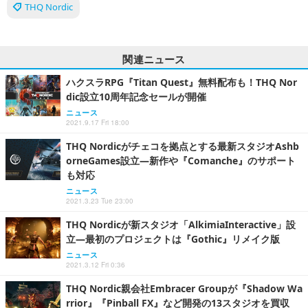
THQ Nordic
関連ニュース
ハクスラRPG『Titan Quest』無料配布も！THQ Nor
dic設立10周年記念セールが開催
ニュース
2021.9.17 Fri 18:00
THQ Nordicがチェコを拠点とする最新スタジオAshb
orneGames設立―新作や『Comanche』のサポート
も対応
ニュース
2021.3.23 Tue 23:00
THQ Nordicが新スタジオ「AlkimiaInteractive」設
立―最初のプロジェクトは『Gothic』リメイク版
ニュース
2021.3.12 Fri 0:36
THQ Nordic親会社Embracer Groupが『Shadow Wa
rrior』『Pinball FX』など開発の13スタジオを買収