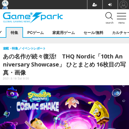
search
menu
グ
特集
PCゲーム
家庭用ゲーム
セール/無料
カルチャ
連載・特集
イベントレポート
あの名作が続々復活! THQ Nordic「10th An
niversary Showcase」 ひとまとめ 16枚目の写
真・画像
2021.9.18 Sat 9:00