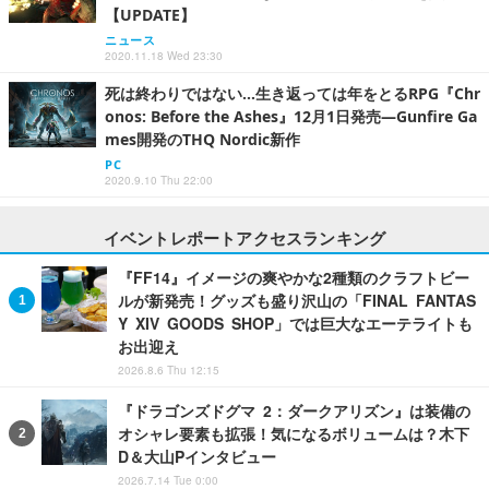
【UPDATE】
ニュース
2020.11.18 Wed 23:30
死は終わりではない…生き返っては年をとるRPG『Chr
onos: Before the Ashes』12月1日発売―Gunfire Ga
mes開発のTHQ Nordic新作
PC
2020.9.10 Thu 22:00
イベントレポートアクセスランキング
『FF14』イメージの爽やかな2種類のクラフトビー
ルが新発売！グッズも盛り沢山の「FINAL FANTAS
Y XIV GOODS SHOP」では巨大なエーテライトも
お出迎え
2026.8.6 Thu 12:15
『ドラゴンズドグマ 2：ダークアリズン』は装備の
オシャレ要素も拡張！気になるボリュームは？木下
D＆大山Pインタビュー
2026.7.14 Tue 0:00