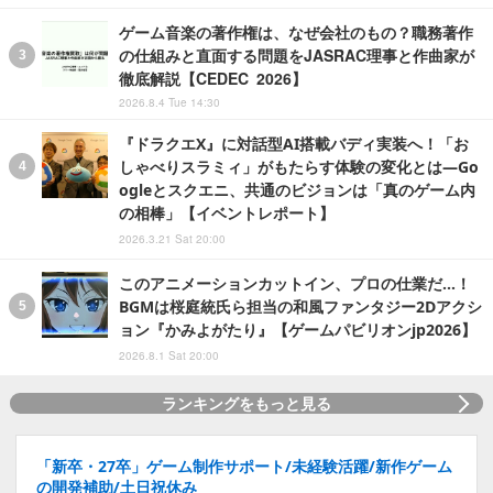
ゲーム音楽の著作権は、なぜ会社のもの？職務著作
の仕組みと直面する問題をJASRAC理事と作曲家が
徹底解説【CEDEC 2026】
2026.8.4 Tue 14:30
『ドラクエX』に対話型AI搭載バディ実装へ！「お
しゃべりスラミィ」がもたらす体験の変化とは―Go
ogleとスクエニ、共通のビジョンは「真のゲーム内
の相棒」【イベントレポート】
2026.3.21 Sat 20:00
このアニメーションカットイン、プロの仕業だ…！
BGMは桜庭統氏ら担当の和風ファンタジー2Dアクシ
ョン『かみよがたり』【ゲームパビリオンjp2026】
2026.8.1 Sat 20:00
ランキングをもっと見る
「新卒・27卒」ゲーム制作サポート/未経験活躍/新作ゲーム
の開発補助/土日祝休み