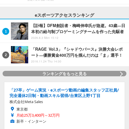
eスポーツアクセスランキング
【訃報】DFM創設者・梅崎伸幸氏が急逝。43歳―日
本初の給与制プロゲーミングチームを作った先駆者
2026.8.3 Mon 15:12
「RAGE Vol.3」『シャドウバース』決勝大会レポ
ート―優勝賞金400万円を掴んだのは「ま」選手！
2016.11.24 Thu 14:00
ランキングをもっと見る
「27卒」ゲーム実況・eスポーツ動画の編集スタッフ正社員/
完全週休2日制・動画スキル習得/台東区上野1丁目
株式会社Meta Sales
東京都
月給25万3,400円～32万円
新卒・インターン