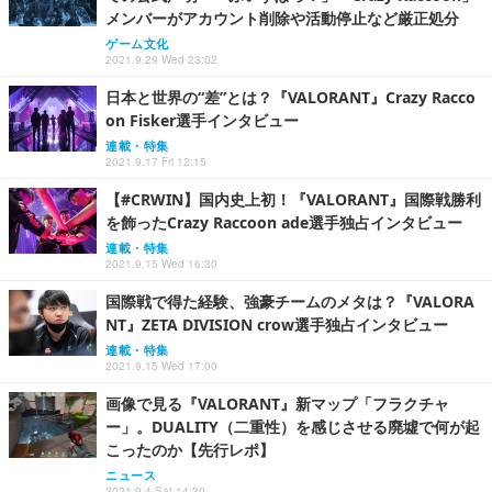
メンバーがアカウント削除や活動停止など厳正処分
ゲーム文化
2021.9.29 Wed 23:02
日本と世界の“差”とは？『VALORANT』Crazy Racco
on Fisker選手インタビュー
連載・特集
2021.9.17 Fri 12:15
【#CRWIN】国内史上初！『VALORANT』国際戦勝利
を飾ったCrazy Raccoon ade選手独占インタビュー
連載・特集
2021.9.15 Wed 16:30
国際戦で得た経験、強豪チームのメタは？『VALORA
NT』ZETA DIVISION crow選手独占インタビュー
連載・特集
2021.9.15 Wed 17:00
画像で見る『VALORANT』新マップ「フラクチャ
ー」。DUALITY（二重性）を感じさせる廃墟で何が起
こったのか【先行レポ】
ニュース
2021.9.4 Sat 14:30