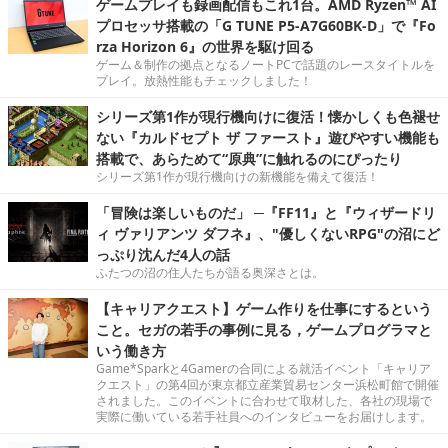
ゲームプレイも録画配信もこれ1台。AMD Ryzen™ AI
プロセッサ搭載の「G TUNE P5-A7G60BK-D」で『Fo
rza Horizon 6』の世界を駆け回る
ゲーム＆制作の拠点となるノートPCで話題のレースタイトルを
プレイ。放熱性能もチェックしました！
シリーズ第1作が現行機向けに復活！懐かしくも色褪せ
ない『カルドセプト ザ ファースト』遊びやすい機能も
搭載で、あらためて“原典”に触れるのにぴったり
シリーズ第1作が現行機向けの新機能を備えて復活！
「冒険は楽しいものだ」 ─『FF11』と『ウィザードリ
ィ ヴァリアンツ ダフネ』、"優しくないRPG"の沼にど
っぷり沈んだ4人の話
ふたつの沼の住人たちが語る奥深さとは。
【キャリアクエスト】ゲーム作りを仕事にするという
こと。セガの若手の事例に見る，ゲームプログラマと
いう働き方
Game*Sparkと4Gamerの合同による就活イベント「キャリア
クエスト」の第4回が東京都立産業貿易センター浜松町館で開催
されました。このイベントに合わせて取材した、各社の現場で
実際に働いている若手社員へのインタビューをお届けします。