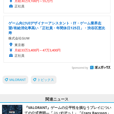
月給30万9,100円～55万円
正社員
ゲーム向けUIデザイナーアシスタント・IT・ゲーム業界志
望/有給消化率高い「正社員・年間休日125日」・渋谷区恵比
寿
株式会社GUM
東京都
月給33万3,400円～47万3,400円
正社員
Sponsored by
VALORANT
トピックス
関連ニュース
『VALORANT』ゲームの公平性を損なうプレイについ
ての公式声明―「ぶいすぽっ！」「Crazy Raccoon」