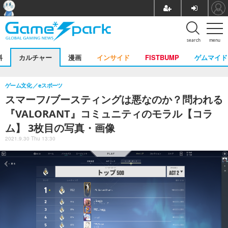
search
menu
料
カルチャー
漫画
インサイド
FISTBUMP
ゲムマイド
ゲーム文化
eスポーツ
スマーフ/ブースティングは悪なのか？問われる
『VALORANT』コミュニティのモラル【コラ
ム】 3枚目の写真・画像
2021.9.30 Thu 13:30