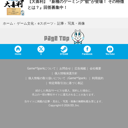
【大喜利】『新種のゲーミング“蚊”が登場！ その特徴
とは？』回答募集中！
写真・画像
ホーム
›
ゲーム文化
›
eスポーツ
›
記事
›
Home
X
STEAM
Facebook
YouTube
Game*Sparkについて
お問合せ
広告掲載
会社概要
個人情報保護方針
個人情報の取り扱いについて（Game*Spark）
利用規約
特定商取引法に基づく表記
紹介した商品/サービスを購入、契約した場合に、
売上の一部が弊社サイトに還元されることがあります。
当サイトに掲載の記事・見出し・写真・画像の無断転載を禁じます。
Copyright © 2026 IID, Inc.