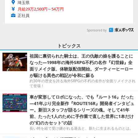
埼玉県
月給29万2,500円～54万円
正社員
Sponsored by
トピックス
祖国に裏切られた騎士は、王の仇敵の娘を護ることに
なった―1998年の海外SRPG不朽の名作『幻世録』全
面リメイク版、体験版配信開始。ダーティーヒーロー
が駆ける異色の戦記が令和に蘇る
約30年の歴史を誇る海外SRPGの不朽の名作が全面リメイクされ
て登場！
車が変形してロボになった、でも『ルート16』だった
―41年ぶり完全新作『ROUTE16R』開発者インタビュ
ー。新旧スタッフが語るシリーズの魂。そして41年
前、たった1人のために手作業で直した世界に1本だけ
の“幻のカセット”の話
長い時を経て受け継がれる過去と、新たに生まれるものとは。