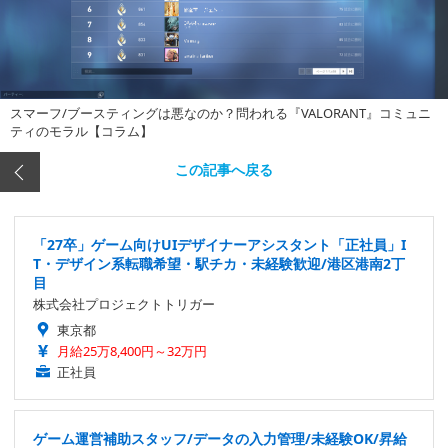
スマーフ/ブースティングは悪なのか？問われる『VALORANT』コミュニ
ティのモラル【コラム】
この記事へ戻る
「27卒」ゲーム向けUIデザイナーアシスタント「正社員」I
T・デザイン系転職希望・駅チカ・未経験歓迎/港区港南2丁
目
株式会社プロジェクトトリガー
東京都
月給25万8,400円～32万円
正社員
ゲーム運営補助スタッフ/データの入力管理/未経験OK/昇給