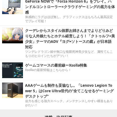
GeForce NOWで『Forza Horizon 6』をプレイ。ハ
ンドルコントローラー×クラウドゲーミングの底力を体
感
体感的にラグはほぼ無し。グラフィックスはもちろん最高設定
でプレイ可能！
クーデレからスタイル抜群お姉さんまでよりどりみど
りな人外娘たちとホテル経営しよう！「クトゥルフ×美
少女」テーマのADV『ヨグ=ソトースの庭』が日本語
対応
ツンデレドラゴン娘や無口な複眼死神美少女など、属性てんこ
もりのヒロインたちがアツい！
ゲームコマースの最前線ーXsolla特集
Xsollaの最新情報はこちらから！
AAAゲームも制作も妥協なし。「Lenovo Legion To
wer 5」はCore Ultra世代の“全てこなせるゲーミング
デスクトップ”
迫力を感じる強力スペック。メンテナンスしやすい構造もあり
がたい！