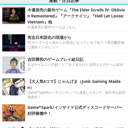
連載・注目記事
今週発売の新作ゲーム『The Elder Scrolls IV: Oblivio
n Remastered』『アークナイツ』『Hell Let Loose:
Vietnam』他
今週発売の新作ゲームはこちら。
有志日本語化の現場から
PCゲーマーなら何かとお世話になっているであろう有志翻訳者
に連続インタビュー。
吉田輝和のゲームプレイ絵日記
もはやゲムスパの顔！どこかで見かけた吉田さんのゲーム絵日
記
【大人気4コマ】じゃんげま（Junk Gaming Maide
n）
Game*Sparkの一大コンテンツに成長した4コマ。単行本も好評
発売中！
Game*Spark/インサイド公式ディスコードサーバー
好評稼働中！