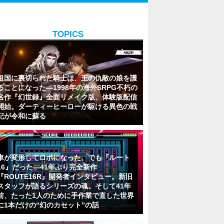
TOPICS
祖国に裏切られた騎士は、王の仇敵の娘を護
ることになった―1998年の海外SRPG不朽の
名作『幻世録』全面リメイク版、体験版配信
開始。ダーティーヒーローが駆ける異色の戦
記が令和に蘇る
車が変形してロボになった、でも『ルート
16』だった―41年ぶり完全新作
『ROUTE16R』開発者インタビュー。新旧
スタッフが語るシリーズの魂。そして41年
前、たった1人のために手作業で直した世界
に1本だけの“幻のカセット”の話