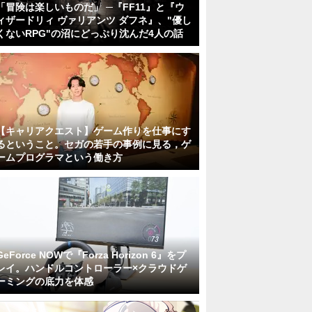
「冒険は楽しいものだ」 ─『FF11』と『ウ
ィザードリィ ヴァリアンツ ダフネ』、"優し
くないRPG"の沼にどっぷり沈んだ4人の話
【キャリアクエスト】ゲーム作りを仕事にす
るということ。セガの若手の事例に見る，ゲ
ームプログラマという働き方
GeForce NOWで『Forza Horizon 6』をプ
レイ。ハンドルコントローラー×クラウドゲ
ーミングの底力を体感