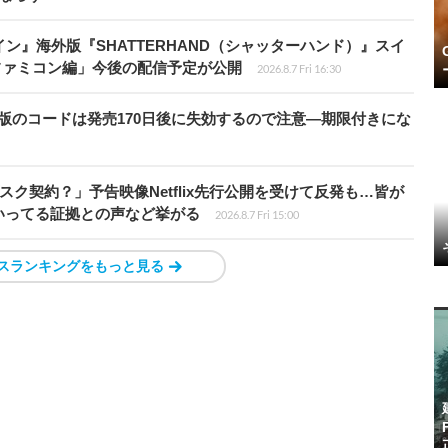
ン』海外版『SHATTERHAND（シャッターハンド）』スイ
ファミコン編」今後の配信予定が公開
2026.8.7 Fri 16:30
ジ版のコードは発売170日後に失効するので注意―期限付きにな
スク契約？」予告映像Netflix先行公開を受けて反発も…皆が
いってる証拠との声など挙がる
2026.8.7 Fri 15:00
スランキングをもっと見る