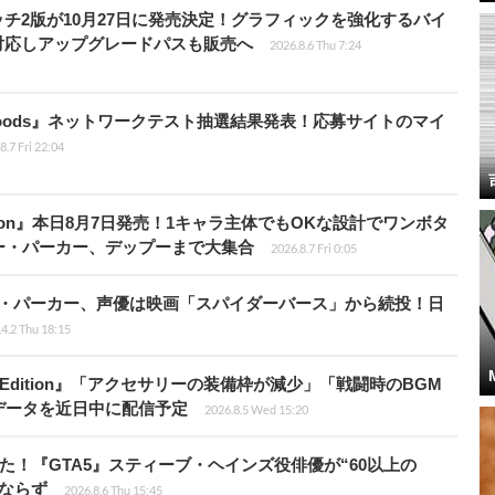
チ2版が10月27日に発売決定！グラフィックを強化するバイ
対応しアップグレードパスも販売へ
2026.8.6 Thu 7:24
kbloods』ネットワークテスト抽選結果発表！応募サイトのマイ
8.7 Fri 22:04
Tōkon』本日8月7日発売！1キャラ主体でもOKな設計でワンボタ
ー・パーカー、デップーまで大集合
2026.8.7 Fri 0:05
ペニー・パーカー、声優は映画「スパイダーバース」から続投！日
4.2 Thu 18:15
ch 2 Edition』「アクセサリーの装備枠が減少」「戦闘時のBGM
データを近日中に配信予定
2026.8.5 Wed 15:20
た！『GTA5』スティーブ・ヘインズ役俳優が“60以上の
ならず
2026.8.6 Thu 15:45