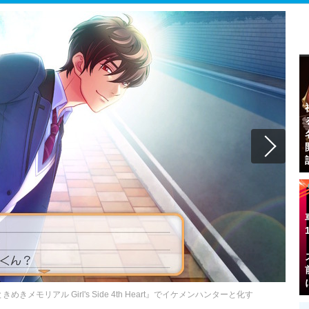
モリアル Girl's Side 4th Heart』でイケメンハンターと化す