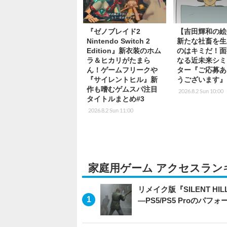
『ゼノブレイド2
【吉田輝和の絵
Nintendo Switch 2
新たな社畜を生
Edition』新衣装のホム
のはキミだ！面
ラ＆ヒカリがたまら
なる近未来シミ
ん！ゲームフリークや
ター『ご応募あ
『サイレントヒル』新
うございます』
作も嗜むゲムスパ注目
2026.8.2 Sun 10:00
タイトルまとめ#3
2026.8.2 Sun 11:00
家庭用ゲーム アクセスラン
リメイク版『SILENT 
―PS5/PS5 Proのパ