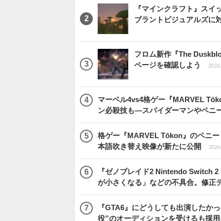
『マインクラフト』スイッ
ブラントビジュアルズに
フロム新作『The Dus
ページを確認しよう
2026.
マーベル4vs4格ゲー『MARVEL 
ン必殺技も―スパイダーマンやペニ
格ゲー『MARVEL Tōkon』の
本語吹き替え映像が新たに公開
2026.
『ゼノブレイド2 Nintendo Swit
が小さくなる」などの不具合。修正
『GTA6』にどうしても出演したかっ
役”のオーディションを受けるも採用