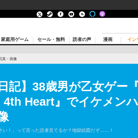
家庭用ゲーム
セール・無料
読者の声
漫画
イン
写真・画像
日記】38歳男が乙女ゲー
Side 4th Heart』でイケ
像
さい！」って言った読者見てるか？地獄絵図だぞ……！