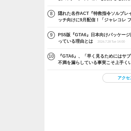
隠れた名作ACT『特救指令ソルブレイ
ッチ向けに9月配信！「ジャレコレ 
PS5版『GTA6』日本向けパッケー
っている理由とは
2026.7.28 Tue 14:00
『GTA6』、「早く見るためにはサブ
不満を漏らしている事実こそ上手く
アクセ