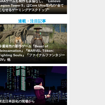
AAAゲームも制作も妥協なし。「Lenovo
Legion Tower 5」はCore Ultra世代の“全て
こなせるゲーミングデスクトップ”
連載・注目記事
今週発売の新作ゲーム『Beast of
Reincarnation』『MARVEL Tōkon:
Fighting Souls』『ファイナルファンタジー
XIV』他
有志日本語化の現場から