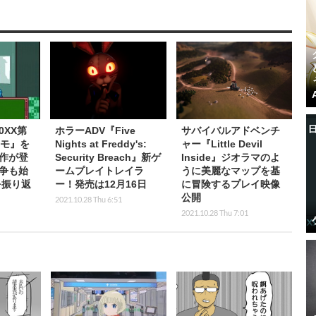
0XX第
ホラーADV『Five
サバイバルアドベンチ
メモ』を
Nights at Freddy's:
ャー『Little Devil
作が登
Security Breach』新ゲ
Inside』ジオラマのよ
争も始
ームプレイトレイラ
うに美麗なマップを基
を振り返
ー！発売は12月16日
に冒険するプレイ映像
公開
2021.10.28 Thu 6:51
2021.10.28 Thu 7:01