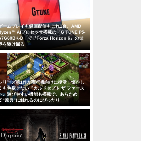
ゲームプレイも録画配信もこれ1台。AMD
Ryzen™ AIプロセッサ搭載の「G TUNE P5-
A7G60BK-D」で『Forza Horizon 6』の世
界を駆け回る
シリーズ第1作が現行機向けに復活！懐かし
くも色褪せない『カルドセプト ザ ファース
ト』遊びやすい機能も搭載で、あらため
て“原典”に触れるのにぴったり