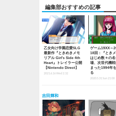
編集部おすすめの記事
乙女向け学園恋愛SLG
ゲーム19XX～2
最新作『ときめきメモ
18回：『とき
リアル Girl’s Side 4th
はじめ数々の名
Heart』トレイラー公開
場、次世代機戦
【Nintendo Direct】
まった1994年
る
2021.6.16 Wed 2:32
2020.5.31 Sun 21:00
吉田輝和