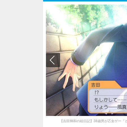
【吉田輝和の絵日記】38歳男が乙女ゲー『ときめきメ