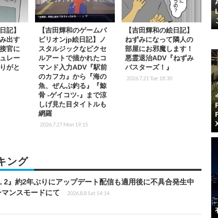
日記】
【吉田輝和のゲームパ
【吉田輝和の絵日記】
み出す
ビリオンjp絵日記】ノ
ねずみになって隣人の
接官に
スタルジックなピクセ
部屋にお邪魔します！
ュレー
ルアートで描かれたコ
悪霊退治ADV『ねずみ
りがと
マンド入力ADV『駅前
バスターズ！』
のカフカ』から『海の
2026.7.21 Tue 18:30
魚、ぜんぶ釣る』『鯨
骨 -ゲイコツ-』まで涼
しげ見た目タイトルも
網羅
2026.7.27 Mon 19:15
キング
HILL 2』約2年ぶりにアップデート配信も適用後に不具合発生中
フォーマンスモードにて
2026.8.8 Sat 14:14