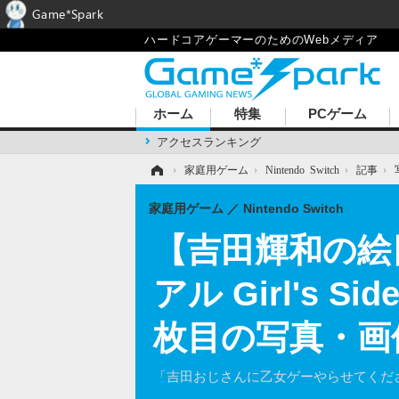
Game*Spark
ハードコアゲーマーのためのWebメディア
ホーム
特集
PCゲーム
アクセスランキング
ホーム
›
家庭用ゲーム
›
Nintendo Switch
›
記事
›
家庭用ゲーム
Nintendo Switch
【吉田輝和の絵
アル Girl's 
枚目の写真・画
「吉田おじさんに乙女ゲーやらせてくだ