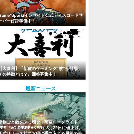
Game*Spark/インサイド公式ディスコードサ
ーバー好評稼働中！
【大喜利】『新種のゲーミング“蚊”が登場！
その特徴とは？』回答募集中！
最新ニュース
建物ごと敵をぶっ壊せ！高速ローグライト
FPS『VOID/BREAKER』8月22日に値上げ。
正式リリース前にお得に手に入れる最後のチ