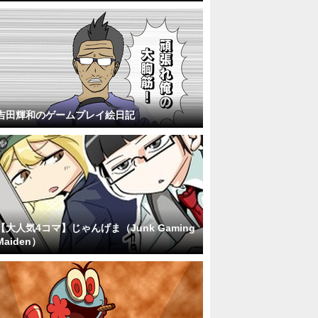
吉田輝和のゲームプレイ絵日記
【大人気4コマ】じゃんげま（Junk Gaming
Maiden）