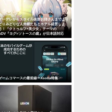
クーデレからスタイル抜群お姉さんまでより
どりみどりな人外娘たちとホテル経営しよ
う！「クトゥルフ×美少女」テーマの
ADV『ヨグ=ソトースの庭』が日本語対応
ゲームコマースの最前線ーXsolla特集