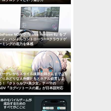
GeForce NOWで『Forza Horizon 6』をプ
レイ。ハンドルコントローラー×クラウドゲ
ーミングの底力を体感
クーデレからスタイル抜群お姉さんまでより
どりみどりな人外娘たちとホテル経営しよ
う！「クトゥルフ×美少女」テーマの
ADV『ヨグ=ソトースの庭』が日本語対応