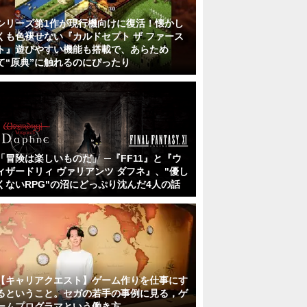
シリーズ第1作が現行機向けに復活！懐かし
くも色褪せない『カルドセプト ザ ファース
ト』遊びやすい機能も搭載で、あらため
て“原典”に触れるのにぴったり
「冒険は楽しいものだ」 ─『FF11』と『ウ
ィザードリィ ヴァリアンツ ダフネ』、"優し
くないRPG"の沼にどっぷり沈んだ4人の話
【キャリアクエスト】ゲーム作りを仕事にす
るということ。セガの若手の事例に見る，ゲ
ームプログラマという働き方