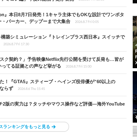
Tōkon』本日8月7日発売！1キャラ主体でもOKな設計でワンボタ
ー・パーカー、デップーまで大集合
2026.8.7 Fri 0:05
キ構築シミュレーション『トレインプラス西日本』スイッチで
2026.8.7 Fri 17:30
スク契約？」予告映像Netflix先行公開を受けて反発も…皆が
いってる証拠との声など挙がる
2026.8.7 Fri 15:00
た！『GTA5』スティーブ・ヘインズ役俳優が“60以上の
ならず
2026.8.6 Thu 15:45
チ2版の実力は？タッチやマウス操作など評価―海外YouTube
スランキングをもっと見る