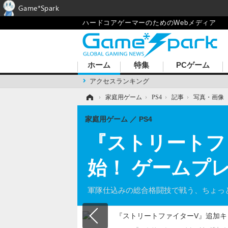
Game*Spark
ハードコアゲーマーのためのWebメディア
ホーム
特集
PCゲーム
アクセスランキング
ホーム
›
家庭用ゲーム
›
PS4
›
記事
›
写真・画像
家庭用ゲーム
PS4
『ストリートフ
始！ ゲームプ
軍隊仕込みの総合格闘技で戦う、ちょっ