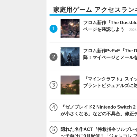
家庭用ゲーム アクセスラン
フロム新作『The Dus
ページを確認しよう
2026.
フロム新作PvPvE『The
降！マイページとメール
『マインクラフト』スイッ
ブラントビジュアルズに
『ゼノブレイド2 Nintendo Swit
が小さくなる」などの不具合。修正
隠れた名作ACT『特救指令ソルブレイ
ッチ向けに9月配信！「ジャレコレ 