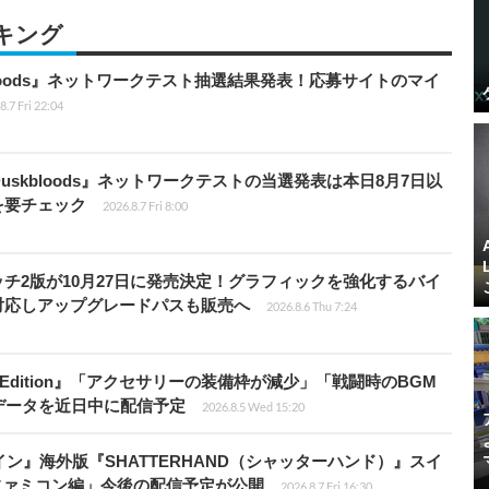
キング
kbloods』ネットワークテスト抽選結果発表！応募サイトのマイ
8.7 Fri 22:04
 Duskbloods』ネットワークテストの当選発表は本日8月7日以
を要チェック
2026.8.7 Fri 8:00
チ2版が10月27日に発売決定！グラフィックを強化するバイ
対応しアップグレードパスも販売へ
2026.8.6 Thu 7:24
ch 2 Edition』「アクセサリーの装備枠が減少」「戦闘時のBGM
データを近日中に配信予定
2026.8.5 Wed 15:20
ン』海外版『SHATTERHAND（シャッターハンド）』スイ
ファミコン編」今後の配信予定が公開
2026.8.7 Fri 16:30