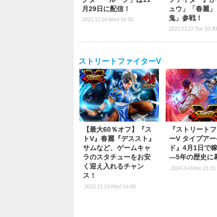
月29日に配信！
ュウ」「春麗」
鬼」参戦！
2021.11.24 Wed 14:30
2021.11.23 Tue 10:30
ストリートファイターV
【最大60％オフ】『ス
『ストリートフ
トV』春麗『デススト』
ーV タイプア
サムなど、ゲームキャ
ド』4月1日で
ラのスタチューをお安
―5年の歴史に
く迎え入れるチャン
2024.3.4 Mon 21:31
ス！
2025.11.19 Wed 16:00