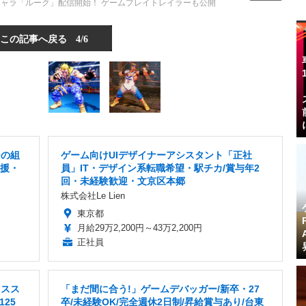
ャラ「ルーク」配信開始！ ゲームプレイトレイラーも公開
この記事へ戻る
4/6
ーの組
ゲーム向けUIデザイナーアシスタント「正社
支援・
員」IT・デザイン系転職希望・駅チカ/賞与年2
回・未経験歓迎・文京区本郷
株式会社Le Lien
東京都
月給29万2,200円～43万2,200円
正社員
ィスス
「まだ間に合う!」ゲームデバッガー/新卒・27
25
卒/未経験OK/完全週休2日制/昇給賞与あり/台東