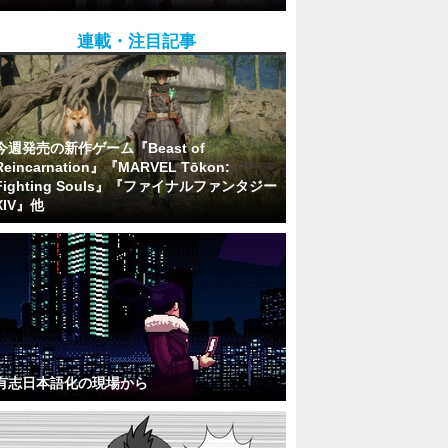
連載・注目記事
今週発売の新作ゲーム『Beast of
Reincarnation』『MARVEL Tōkon:
Fighting Souls』『ファイナルファンタジー
XIV』他
有志日本語化の現場から