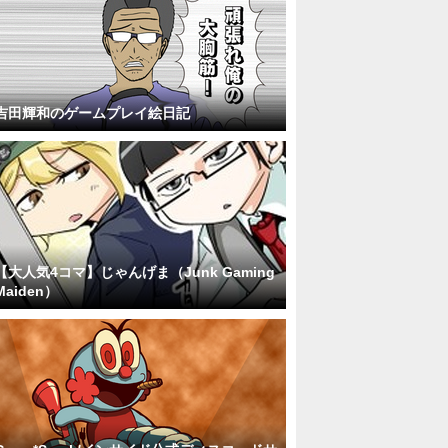
吉田輝和のゲームプレイ絵日記
【大人気4コマ】じゃんげま（Junk Gaming
Maiden）