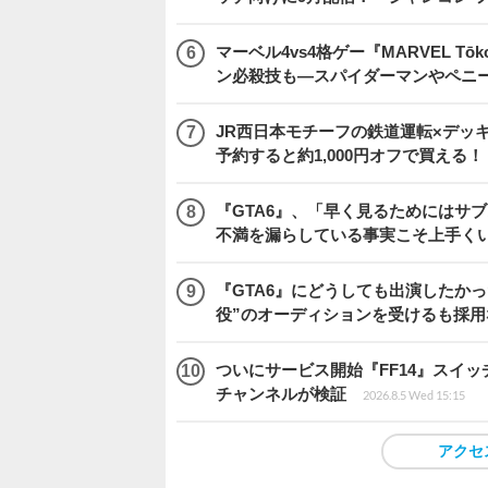
マーベル4vs4格ゲー『MARVEL 
ン必殺技も―スパイダーマンやペニ
JR西日本モチーフの鉄道運転×デッ
予約すると約1,000円オフで買える！
『GTA6』、「早く見るためにはサブ
不満を漏らしている事実こそ上手く
『GTA6』にどうしても出演したかっ
役”のオーディションを受けるも採用
ついにサービス開始『FF14』スイッ
チャンネルが検証
2026.8.5 Wed 15:15
アクセ