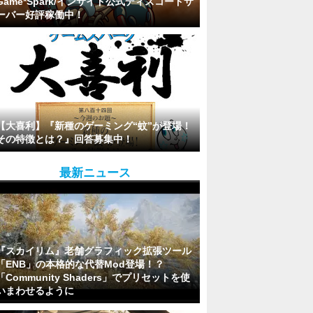
Game*Spark/インサイド公式ディスコードサ
ーバー好評稼働中！
【大喜利】『新種のゲーミング“蚊”が登場！
その特徴とは？』回答募集中！
最新ニュース
『スカイリム』老舗グラフィック拡張ツール
「ENB」の本格的な代替Mod登場！？
「Community Shaders」でプリセットを使
いまわせるように