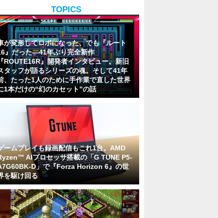
TOPICS
車が変形してロボになった、でも『ルート
16』だった―41年ぶり完全新作
『ROUTE16R』開発者インタビュー。新旧
スタッフが語るシリーズの魂。そして41年
前、たった1人のために手作業で直した世界
に1本だけの“幻のカセット”の話
ゲームプレイも録画配信もこれ1台。AMD
Ryzen™ AIプロセッサ搭載の「G TUNE P5-
A7G60BK-D」で『Forza Horizon 6』の世
界を駆け回る