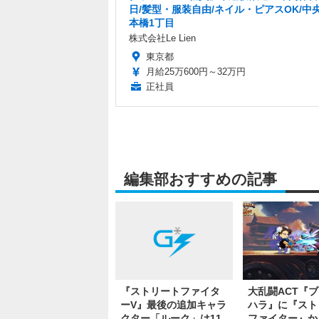
日/髪型・服装自由/ネイル・ピアスOK/中
本橋1丁目
株式会社Le Lien
東京都
月給25万600円～32万円
正社員
編集部おすすめの記事
『ストリートファイタ
大乱闘ACT『
ーV』最後の追加キャラ
ハラ』に『スト
クター「ルーク」は11
ファイター』か