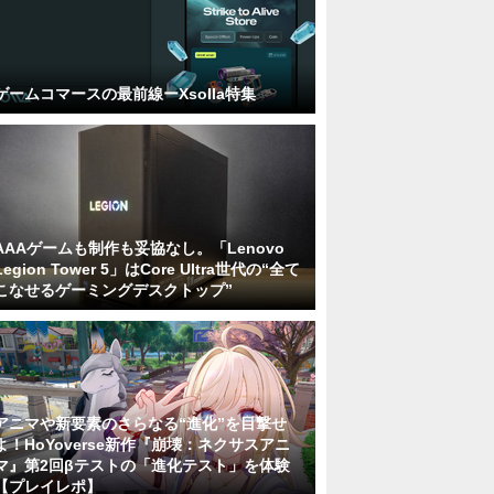
ゲームコマースの最前線ーXsolla特集
AAAゲームも制作も妥協なし。「Lenovo
Legion Tower 5」はCore Ultra世代の“全て
こなせるゲーミングデスクトップ”
アニマや新要素のさらなる“進化”を目撃せ
よ！HoYoverse新作『崩壊：ネクサスアニ
マ』第2回βテストの「進化テスト」を体験
【プレイレポ】