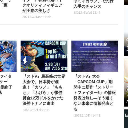
ャミィカップ」で先行
「豪
クオリティフィギュア
入手のチャンス
が圧巻の美しさ
2021.8.4 Wed 13:45
2021.8.30 Mon 17:29
ァイタ
『ストV』最高峰の世界
『ストV』大会
ーケー
大会で、日本勢が躍
「CAPCOM CUP」期
稼働終了
進！「カワノ」「もも
間中に新作『ストリー
幕
ち」「ぷげら」が優勝
トファイター6』の情報
賞金12万ドルをかけた
発表は無し―そう遠く
決勝トナメに進出
ない未来に情報発表と
も
2023.2.17 Fri 21:00
2023.2.10 Fri 14:43