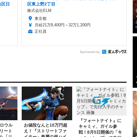
央区日
区東上野2丁目
株式会社ELM
東京都
月給21万8,400円～32万1,200円
正社員
Sponsored by
『フォートナイト』に
ブロウル
お値段なんと10万円超
キャミィ、ガイル参
リート
え！『ストリートファ
戦！8月5日開催の「キ
ら「リ
イター』春麗の超ハイ