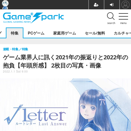
search
menu
グ
特集
PCゲーム
家庭用ゲーム
セール/無料
カルチャ
連載・特集
特集
ゲーム業界人に訊く2021年の振返りと2022年の
抱負【年頭所感】 2枚目の写真・画像
2022.1.1 Sat 9:00