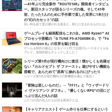
―41年ぶり完全新作『ROUTE16R』開発者インタビュ
ー。新旧スタッフが語るシリーズの魂。そして41年
前、たった1人のために手作業で直した世界に1本だけ
の“幻のカセット”の話
長い時を経て受け継がれる過去と、新たに生まれるものとは。
ゲームプレイも録画配信もこれ1台。AMD Ryzen™ AI
プロセッサ搭載の「G TUNE P5-A7G60BK-D」で『Fo
rza Horizon 6』の世界を駆け回る
ゲーム＆制作の拠点となるノートPCで話題のレースタイトルを
プレイ。放熱性能もチェックしました！
シリーズ第1作が現行機向けに復活！懐かしくも色褪せ
ない『カルドセプト ザ ファースト』遊びやすい機能も
搭載で、あらためて“原典”に触れるのにぴったり
シリーズ第1作が現行機向けの新機能を備えて復活！
「冒険は楽しいものだ」 ─『FF11』と『ウィザードリ
ィ ヴァリアンツ ダフネ』、"優しくないRPG"の沼にど
っぷり沈んだ4人の話
ふたつの沼の住人たちが語る奥深さとは。
【キャリアクエスト】ゲーム作りを仕事にするという