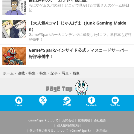
もはやゲムスパの顔！どこかで見かけた吉田さんのゲーム絵日
記
【大人気4コマ】じゃんげま（Junk Gaming Maide
n）
Game*Sparkの一大コンテンツに成長した4コマ。単行本も好評
発売中！
Game*Spark/インサイド公式ディスコードサーバー
好評稼働中！
写真・画像
ホーム
›
連載・特集
›
特集
›
記事
›
Home
X
STEAM
Facebook
YouTube
Game*Sparkについて
お問合せ
広告掲載
会社概要
個人情報保護方針
個人情報の取り扱いについて（Game*Spark）
利用規約