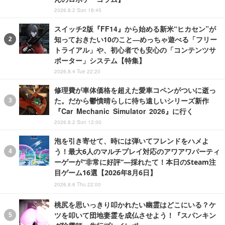
2026.8.2 Sun 18:45
スイッチ2版『FF14』から始める新米“ヒカセン”が
知っておきたい10のこと―めっちゃ遊べる「フリー
トライアル」や、初心者でも安心の「コンテンツサ
ポーター」システム【特集】
2026.8.4 Tue 22:20
修理費が車体価格を超えた愛車コペンがついに逝っ
た。だから鬱憤晴らしに待ち遠しいシリーズ新作
『Car Mechanic Simulator 2026』に行く
2026.8.2 Sun 12:00
泡を引き寄せて、時には弾いてフレンドをハメよ
う！最大6人のマルチプレイ対応のアワアワパーティ
ーゲーが“非常に好評”―採れたて！本日のSteam注
目ゲーム16選【2026年8月6日】
2026.8.6 Thu 22:00
桃尻を思いっきり叩かれたい幽霊はどこにいる？ケ
ツを叩いて団地妻霊を成仏させよう！『スパンキン