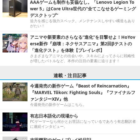
AAAゲームも制作も妥協なし。「Lenovo Legion To
wer 5」はCore Ultra世代の“全てこなせるゲーミング
デスクトップ”
迫力を感じる強力スペック。メンテナンスしやすい構造もあり
がたい！
アニマや新要素のさらなる“進化”を目撃せよ！HoYov
erse新作『崩壊：ネクサスアニマ』第2回βテストの
「進化テスト」を体験【プレイレポ】
さまざまなアニマとの出会いや、スキルによってさらに戦略性
が増したバトルなど、本作の注目の要素に迫ります！
連載・注目記事
今週発売の新作ゲーム『Beast of Reincarnation』
『MARVEL Tōkon: Fighting Souls』『ファイナルフ
ァンタジーXIV』他
今週発売の新作ゲームはこちら。
有志日本語化の現場から
PCゲーマーなら何かとお世話になっているであろう有志翻訳者
に連続インタビュー。
吉田輝和のゲームプレイ絵日記