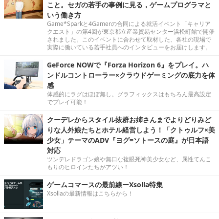
こと。セガの若手の事例に見る，ゲームプログラマと
いう働き方
Game*Sparkと4Gamerの合同による就活イベント「キャリア
クエスト」の第4回が東京都立産業貿易センター浜松町館で開催
されました。このイベントに合わせて取材した、各社の現場で
実際に働いている若手社員へのインタビューをお届けします。
GeForce NOWで『Forza Horizon 6』をプレイ。ハ
ンドルコントローラー×クラウドゲーミングの底力を体
感
体感的にラグはほぼ無し。グラフィックスはもちろん最高設定
でプレイ可能！
クーデレからスタイル抜群お姉さんまでよりどりみど
りな人外娘たちとホテル経営しよう！「クトゥルフ×美
少女」テーマのADV『ヨグ=ソトースの庭』が日本語
対応
ツンデレドラゴン娘や無口な複眼死神美少女など、属性てんこ
もりのヒロインたちがアツい！
ゲームコマースの最前線ーXsolla特集
Xsollaの最新情報はこちらから！