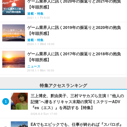
ゲーム業界人に訊く2020年の振返りと2021年の抱負
【年頭所感】
連載・特集
2021.1.1 Fri 9:00
ゲーム業界人に訊く2019年の振返りと2020年の抱負
【年頭所感】
連載・特集
2020.1.1 Wed 19:00
ゲーム業界人に訊く2017年の振返りと2018年の抱負
【年頭所感】
ニュース
2018.1.1 Mon 18:00
特集アクセスランキング
三上博史、釈由美子、三村マサカズら主演！“他人の
記憶”へ潜るドリキャス末期の実写ミステリーADV
『es（エス）』を再訪する【特集】
2026.8.9 Sun 17:00
EAでもエピックでも、仕事が終われば『スパロボ』