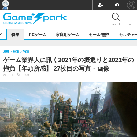
search
menu
グ
特集
PCゲーム
家庭用ゲーム
セール/無料
カルチャ
連載・特集
特集
ゲーム業界人に訊く2021年の振返りと2022年の
抱負【年頭所感】 27枚目の写真・画像
2022.1.1 Sat 9:00