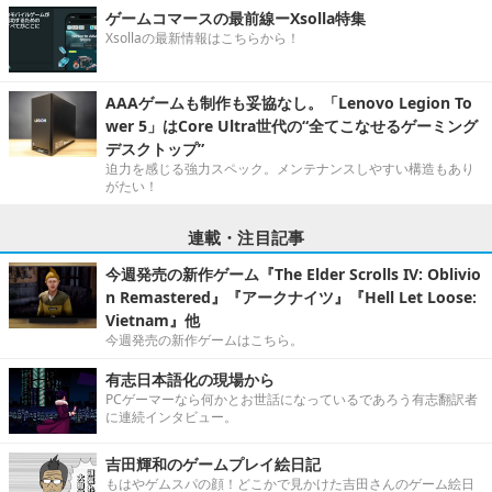
ゲームコマースの最前線ーXsolla特集
Xsollaの最新情報はこちらから！
AAAゲームも制作も妥協なし。「Lenovo Legion To
wer 5」はCore Ultra世代の“全てこなせるゲーミング
デスクトップ”
迫力を感じる強力スペック。メンテナンスしやすい構造もあり
がたい！
連載・注目記事
今週発売の新作ゲーム『The Elder Scrolls IV: Oblivio
n Remastered』『アークナイツ』『Hell Let Loose:
Vietnam』他
今週発売の新作ゲームはこちら。
有志日本語化の現場から
PCゲーマーなら何かとお世話になっているであろう有志翻訳者
に連続インタビュー。
吉田輝和のゲームプレイ絵日記
もはやゲムスパの顔！どこかで見かけた吉田さんのゲーム絵日