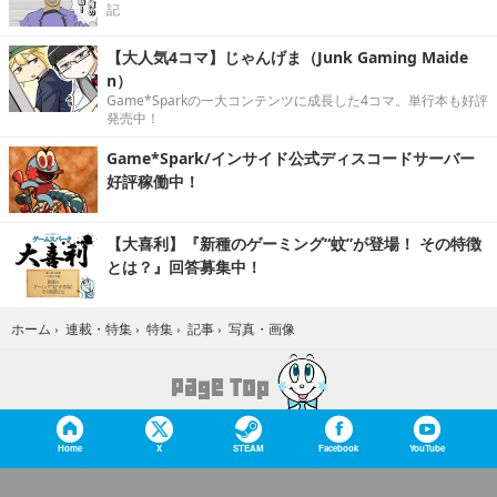
記
【大人気4コマ】じゃんげま（Junk Gaming Maide
n）
Game*Sparkの一大コンテンツに成長した4コマ。単行本も好評
発売中！
Game*Spark/インサイド公式ディスコードサーバー
好評稼働中！
【大喜利】『新種のゲーミング“蚊”が登場！ その特徴
とは？』回答募集中！
写真・画像
ホーム
›
連載・特集
›
特集
›
記事
›
Home
X
STEAM
Facebook
YouTube