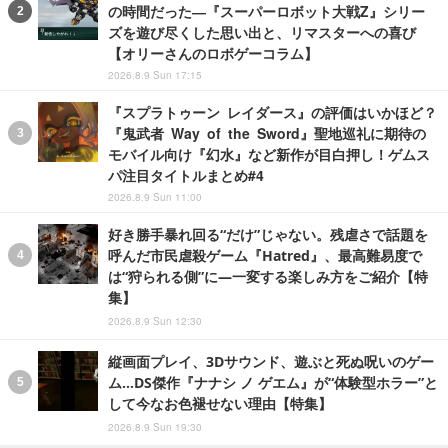
の時間だった―『スーパーロボット大戦Z』シリー
ズを遊び尽くした思い出と、リマスターへの喜び
【オリーさんのロボゲーコラム】
2026.8.9 Sun 17:15
『スプラトゥーン レイダース』の評価はいかほど？
『鬼武者 Way of the Sword』聖地巡礼に期待の
モバイル向け『幻水』など新作が目白押し！ゲムス
パ注目タイトルまとめ#4
2026.8.9 Sun 11:00
好き勝手暴れ回る“だけ”じゃない。残虐さで話題を
呼んだ市民虐殺ゲーム『Hatred』、最高難易度で
は“狩られる側”に―一変する楽しみ方をご紹介【特
集】
2026.8.9 Sun 12:30
縦画面プレイ、3Dサウンド、遊ぶと死ぬ呪いのゲー
ム…DS傑作『ナナシ ノ ゲエム』が“体験型ホラー”と
して今なお色褪せない理由【特集】
2026.8.9 Sun 19:30