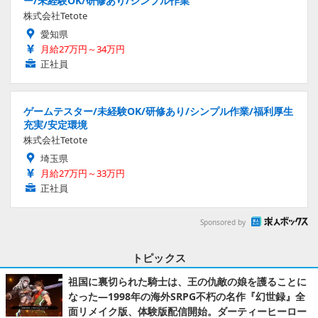
ー/未経験OK/研修あり/シンプル作業
株式会社Tetote
愛知県
月給27万円～34万円
正社員
ゲームテスター/未経験OK/研修あり/シンプル作業/福利厚生
充実/安定環境
株式会社Tetote
埼玉県
月給27万円～33万円
正社員
Sponsored by
トピックス
祖国に裏切られた騎士は、王の仇敵の娘を護ることに
なった―1998年の海外SRPG不朽の名作『幻世録』全
面リメイク版、体験版配信開始。ダーティーヒーロー