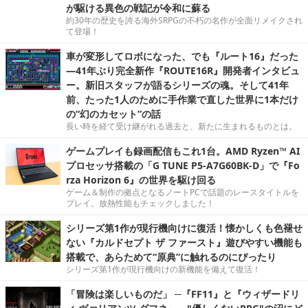
が駆ける異色の戦記が令和に蘇る
約30年の歴史を誇る海外SRPGの不朽の名作が全面リメイクされ
て登場！
車が変形してロボになった、でも『ルート16』だった
―41年ぶり完全新作『ROUTE16R』開発者インタビュ
ー。新旧スタッフが語るシリーズの魂。そして41年
前、たった1人のために手作業で直した世界に1本だけ
の“幻のカセット”の話
長い時を経て受け継がれる過去と、新たに生まれるものとは。
ゲームプレイも録画配信もこれ1台。AMD Ryzen™ AI
プロセッサ搭載の「G TUNE P5-A7G60BK-D」で『Fo
rza Horizon 6』の世界を駆け回る
ゲーム＆制作の拠点となるノートPCで話題のレースタイトルを
プレイ。放熱性能もチェックしました！
シリーズ第1作が現行機向けに復活！懐かしくも色褪せ
ない『カルドセプト ザ ファースト』遊びやすい機能も
搭載で、あらためて“原典”に触れるのにぴったり
シリーズ第1作が現行機向けの新機能を備えて復活！
「冒険は楽しいものだ」 ─『FF11』と『ウィザードリ