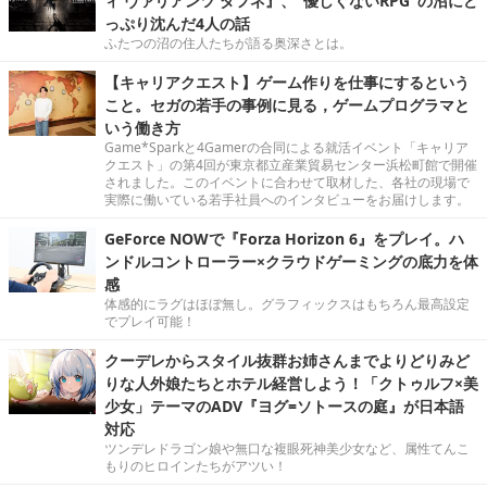
ィ ヴァリアンツ ダフネ』、"優しくないRPG"の沼にど
っぷり沈んだ4人の話
ふたつの沼の住人たちが語る奥深さとは。
【キャリアクエスト】ゲーム作りを仕事にするという
こと。セガの若手の事例に見る，ゲームプログラマと
いう働き方
Game*Sparkと4Gamerの合同による就活イベント「キャリア
クエスト」の第4回が東京都立産業貿易センター浜松町館で開催
されました。このイベントに合わせて取材した、各社の現場で
実際に働いている若手社員へのインタビューをお届けします。
GeForce NOWで『Forza Horizon 6』をプレイ。ハ
ンドルコントローラー×クラウドゲーミングの底力を体
感
体感的にラグはほぼ無し。グラフィックスはもちろん最高設定
でプレイ可能！
クーデレからスタイル抜群お姉さんまでよりどりみど
りな人外娘たちとホテル経営しよう！「クトゥルフ×美
少女」テーマのADV『ヨグ=ソトースの庭』が日本語
対応
ツンデレドラゴン娘や無口な複眼死神美少女など、属性てんこ
もりのヒロインたちがアツい！