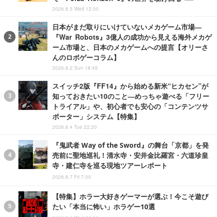
2026.8.5 Wed 12:00
日本がまだ取りにいけていないメカゲーム市場―
『War Robots』3億人の成功から見える海外メカゲ
ーム市場と、日本のメカゲームへの提言【オリーさ
んのロボゲーコラム】
2026.8.2 Sun 18:45
スイッチ2版『FF14』から始める新米“ヒカセン”が
知っておきたい10のこと―めっちゃ遊べる「フリー
トライアル」や、初心者でも安心の「コンテンツサ
ポーター」システム【特集】
2026.8.4 Tue 22:20
『鬼武者 Way of the Sword』の舞台「京都」を発
売前に聖地巡礼！清水寺・安井金比羅宮・六道珍皇
寺・建仁寺を巡る現地ツアーレポート
2026.8.7 Fri 7:00
【特集】ホラー大好きゲーマーが選ぶ！今こそ遊び
たい「本当に怖い」ホラゲー10選