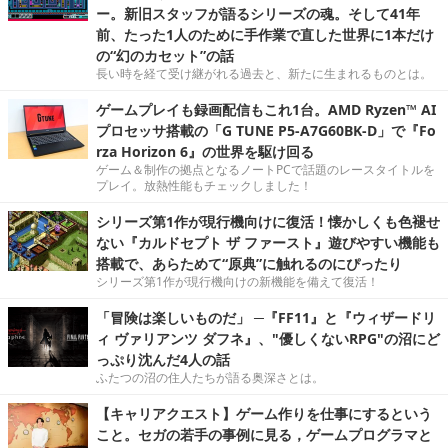
ー。新旧スタッフが語るシリーズの魂。そして41年
前、たった1人のために手作業で直した世界に1本だけ
の“幻のカセット”の話
長い時を経て受け継がれる過去と、新たに生まれるものとは。
ゲームプレイも録画配信もこれ1台。AMD Ryzen™ AI
プロセッサ搭載の「G TUNE P5-A7G60BK-D」で『Fo
rza Horizon 6』の世界を駆け回る
ゲーム＆制作の拠点となるノートPCで話題のレースタイトルを
プレイ。放熱性能もチェックしました！
シリーズ第1作が現行機向けに復活！懐かしくも色褪せ
ない『カルドセプト ザ ファースト』遊びやすい機能も
搭載で、あらためて“原典”に触れるのにぴったり
シリーズ第1作が現行機向けの新機能を備えて復活！
「冒険は楽しいものだ」 ─『FF11』と『ウィザードリ
ィ ヴァリアンツ ダフネ』、"優しくないRPG"の沼にど
っぷり沈んだ4人の話
ふたつの沼の住人たちが語る奥深さとは。
【キャリアクエスト】ゲーム作りを仕事にするという
こと。セガの若手の事例に見る，ゲームプログラマと