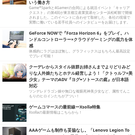
いう働き方
Game*Sparkと4Gamerの合同による就活イベント「キャリア
クエスト」の第4回が東京都立産業貿易センター浜松町館で開催
されました。このイベントに合わせて取材した、各社の現場で
実際に働いている若手社員へのインタビューをお届けします。
GeForce NOWで『Forza Horizon 6』をプレイ。ハ
ンドルコントローラー×クラウドゲーミングの底力を体
感
体感的にラグはほぼ無し。グラフィックスはもちろん最高設定
でプレイ可能！
クーデレからスタイル抜群お姉さんまでよりどりみど
りな人外娘たちとホテル経営しよう！「クトゥルフ×美
少女」テーマのADV『ヨグ=ソトースの庭』が日本語
対応
ツンデレドラゴン娘や無口な複眼死神美少女など、属性てんこ
もりのヒロインたちがアツい！
ゲームコマースの最前線ーXsolla特集
Xsollaの最新情報はこちらから！
AAAゲームも制作も妥協なし。「Lenovo Legion To