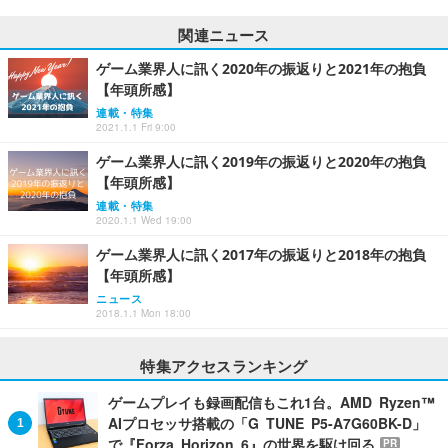
関連ニュース
ゲーム業界人に訊く2020年の振返りと2021年の抱負
【年頭所感】
連載・特集
2021.1.1 Fri 9:00
ゲーム業界人に訊く2019年の振返りと2020年の抱負
【年頭所感】
連載・特集
2020.1.1 Wed 19:00
ゲーム業界人に訊く2017年の振返りと2018年の抱負
【年頭所感】
ニュース
2018.1.1 Mon 18:00
特集アクセスランキング
ゲームプレイも録画配信もこれ1台。AMD Ryzen™
AIプロセッサ搭載の「G TUNE P5-A7G60BK-D」
で『Forza Horizon 6』の世界を駆け回る
PR