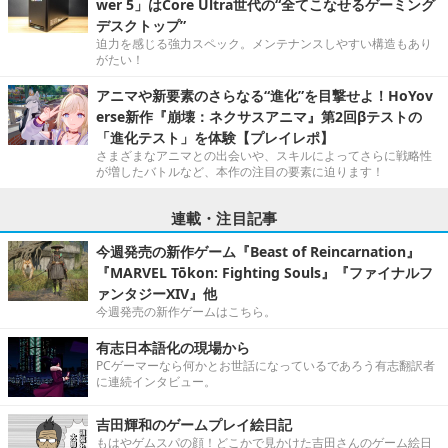
wer 5」はCore Ultra世代の“全てこなせるゲーミング
デスクトップ”
迫力を感じる強力スペック。メンテナンスしやすい構造もあり
がたい！
アニマや新要素のさらなる“進化”を目撃せよ！HoYov
erse新作『崩壊：ネクサスアニマ』第2回βテストの
「進化テスト」を体験【プレイレポ】
さまざまなアニマとの出会いや、スキルによってさらに戦略性
が増したバトルなど、本作の注目の要素に迫ります！
連載・注目記事
今週発売の新作ゲーム『Beast of Reincarnation』
『MARVEL Tōkon: Fighting Souls』『ファイナルフ
ァンタジーXIV』他
今週発売の新作ゲームはこちら。
有志日本語化の現場から
PCゲーマーなら何かとお世話になっているであろう有志翻訳者
に連続インタビュー。
吉田輝和のゲームプレイ絵日記
もはやゲムスパの顔！どこかで見かけた吉田さんのゲーム絵日