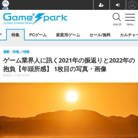
search
menu
グ
特集
PCゲーム
家庭用ゲーム
セール/無料
カルチャ
連載・特集
特集
ゲーム業界人に訊く2021年の振返りと2022年の
抱負【年頭所感】 1枚目の写真・画像
2022.1.1 Sat 9:00