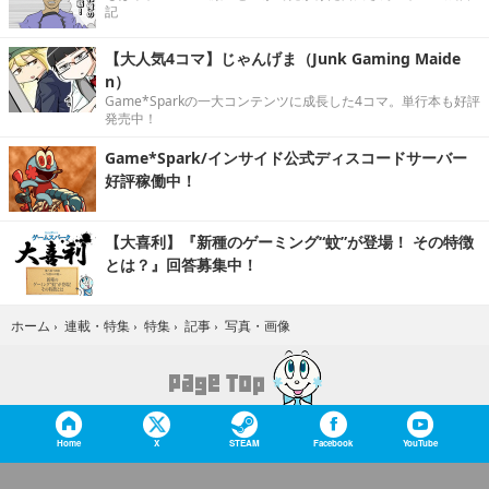
記
【大人気4コマ】じゃんげま（Junk Gaming Maide
n）
Game*Sparkの一大コンテンツに成長した4コマ。単行本も好評
発売中！
Game*Spark/インサイド公式ディスコードサーバー
好評稼働中！
【大喜利】『新種のゲーミング“蚊”が登場！ その特徴
とは？』回答募集中！
写真・画像
ホーム
›
連載・特集
›
特集
›
記事
›
Home
X
STEAM
Facebook
YouTube