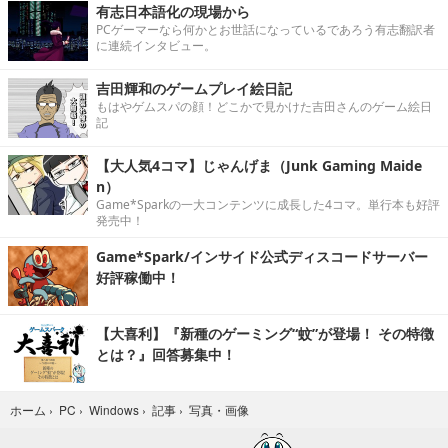
有志日本語化の現場から
PCゲーマーなら何かとお世話になっているであろう有志翻訳者
に連続インタビュー。
吉田輝和のゲームプレイ絵日記
もはやゲムスパの顔！どこかで見かけた吉田さんのゲーム絵日
記
【大人気4コマ】じゃんげま（Junk Gaming Maide
n）
Game*Sparkの一大コンテンツに成長した4コマ。単行本も好評
発売中！
Game*Spark/インサイド公式ディスコードサーバー
好評稼働中！
【大喜利】『新種のゲーミング“蚊”が登場！ その特徴
とは？』回答募集中！
写真・画像
ホーム
›
PC
›
Windows
›
記事
›