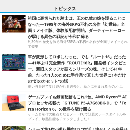
トピックス
祖国に裏切られた騎士は、王の仇敵の娘を護ることに
なった―1998年の海外SRPG不朽の名作『幻世録』全
面リメイク版、体験版配信開始。ダーティーヒーロー
が駆ける異色の戦記が令和に蘇る
約30年の歴史を誇る海外SRPGの不朽の名作が全面リメイクされ
て登場！
車が変形してロボになった、でも『ルート16』だった
―41年ぶり完全新作『ROUTE16R』開発者インタビュ
ー。新旧スタッフが語るシリーズの魂。そして41年
前、たった1人のために手作業で直した世界に1本だけ
の“幻のカセット”の話
長い時を経て受け継がれる過去と、新たに生まれるものとは。
ゲームプレイも録画配信もこれ1台。AMD Ryzen™ AI
プロセッサ搭載の「G TUNE P5-A7G60BK-D」で『Fo
rza Horizon 6』の世界を駆け回る
ゲーム＆制作の拠点となるノートPCで話題のレースタイトルを
プレイ。放熱性能もチェックしました！
シリーズ第1作が現行機向けに復活！懐かしくも色褪せ