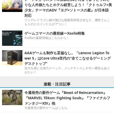
りな人外娘たちとホテル経営しよう！「クトゥルフ×美
少女」テーマのADV『ヨグ=ソトースの庭』が日本語
対応
ツンデレドラゴン娘や無口な複眼死神美少女など、属性てんこ
もりのヒロインたちがアツい！
ゲームコマースの最前線ーXsolla特集
Xsollaの最新情報はこちらから！
AAAゲームも制作も妥協なし。「Lenovo Legion To
wer 5」はCore Ultra世代の“全てこなせるゲーミング
デスクトップ”
迫力を感じる強力スペック。メンテナンスしやすい構造もあり
がたい！
連載・注目記事
今週発売の新作ゲーム『Beast of Reincarnation』
『MARVEL Tōkon: Fighting Souls』『ファイナルフ
ァンタジーXIV』他
今週発売の新作ゲームはこちら。