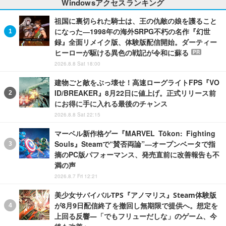
Windowsアクセスランキング
祖国に裏切られた騎士は、王の仇敵の娘を護ること
になった―1998年の海外SRPG不朽の名作『幻世
録』全面リメイク版、体験版配信開始。ダーティー
ヒーローが駆ける異色の戦記が令和に蘇る
PR
2026.8.8 Sat 18:00
建物ごと敵をぶっ壊せ！高速ローグライトFPS『VO
ID/BREAKER』8月22日に値上げ。正式リリース前
にお得に手に入れる最後のチャンス
2026.8.8 Sat 22:15
マーベル新作格ゲー『MARVEL Tōkon: Fighting
Souls』Steamで“賛否両論”―オープンベータで指
摘のPC版パフォーマンス、発売直前に改善報告も不
満の声
2026.8.7 Fri 12:21
美少女サバイバルTPS『アノマリス』Steam体験版
が8月9日配信終了を撤回し無期限で提供へ。想定を
上回る反響―「でもフリューだしな」のゲーム、今