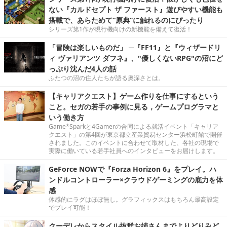
ない『カルドセプト ザ ファースト』遊びやすい機能も
搭載で、あらためて“原典”に触れるのにぴったり
シリーズ第1作が現行機向けの新機能を備えて復活！
「冒険は楽しいものだ」 ─『FF11』と『ウィザードリ
ィ ヴァリアンツ ダフネ』、"優しくないRPG"の沼にど
っぷり沈んだ4人の話
ふたつの沼の住人たちが語る奥深さとは。
【キャリアクエスト】ゲーム作りを仕事にするという
こと。セガの若手の事例に見る，ゲームプログラマと
いう働き方
Game*Sparkと4Gamerの合同による就活イベント「キャリア
クエスト」の第4回が東京都立産業貿易センター浜松町館で開催
されました。このイベントに合わせて取材した、各社の現場で
実際に働いている若手社員へのインタビューをお届けします。
GeForce NOWで『Forza Horizon 6』をプレイ。ハ
ンドルコントローラー×クラウドゲーミングの底力を体
感
体感的にラグはほぼ無し。グラフィックスはもちろん最高設定
でプレイ可能！
クーデレからスタイル抜群お姉さんまでよりどりみど