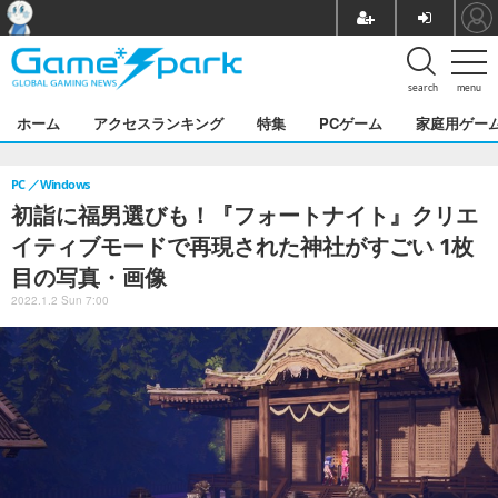
search
menu
ホーム
アクセスランキング
特集
PCゲーム
家庭用ゲー
PC
Windows
初詣に福男選びも！『フォートナイト』クリエ
イティブモードで再現された神社がすごい 1枚
目の写真・画像
2022.1.2 Sun 7:00