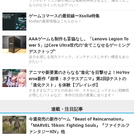
ツンデレドラゴン娘や無口な複眼死神美少女など、属性てんこ
もりのヒロインたちがアツい！
ゲームコマースの最前線ーXsolla特集
Xsollaの最新情報はこちらから！
AAAゲームも制作も妥協なし。「Lenovo Legion To
wer 5」はCore Ultra世代の“全てこなせるゲーミング
デスクトップ”
迫力を感じる強力スペック。メンテナンスしやすい構造もあり
がたい！
アニマや新要素のさらなる“進化”を目撃せよ！HoYov
erse新作『崩壊：ネクサスアニマ』第2回βテストの
「進化テスト」を体験【プレイレポ】
さまざまなアニマとの出会いや、スキルによってさらに戦略性
が増したバトルなど、本作の注目の要素に迫ります！
連載・注目記事
今週発売の新作ゲーム『Beast of Reincarnation』
『MARVEL Tōkon: Fighting Souls』『ファイナルフ
ァンタジーXIV』他