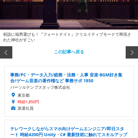
初詣に福男選びも！『フォートナイト』クリエイティブモードで再現さ
れた神社がすごい
この記事へ戻る
事務/PC・データ入力/総務・法務・人事 音楽·BGM好き集
合/ゲーム音楽の著作権など 事務サポ 1850
パーソルテンプスタッフ株式会社
東京都
時給1,850円
派遣社員
テレワークしながらスマホ向けゲームエンジニア/即日スタ
ート 時給4200円 Unity・C# 最新技術に触れてスキルアップ