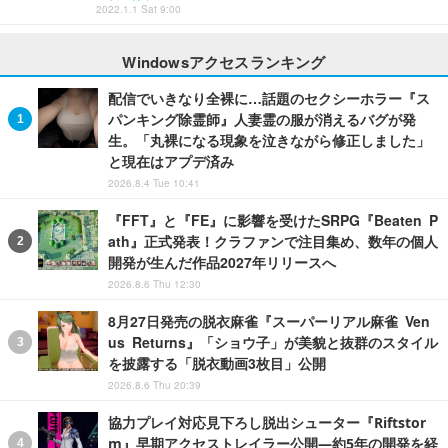
2022.1.1 Sat 9:00
Windowsアクセスランキング
配信でいきなり全裸に…話題のセクシーホラー『ス
パンキング除霊師』人妻霊の服が消えるバグが発
生。「丸裸になる現象を泣きながら修正しました」
と現在はアプデ済み
2026.8.4 Tue 10:41
『FFT』と『FE』に影響を受けたSRPG『Beaten P
ath』正式発表！クラファンで注目集め、数年の個人
開発が生んだ作品2027年リリースへ
2026.8.6 Thu 12:30
8月27日発売の脱衣麻雀『スーパーリアル麻雀 Ven
us Returns』「ショウ子」が美貌と抜群のスタイル
を披露する「脱衣動画3枚目」公開
2026.8.6 Thu 20:39
協力プレイ対応見下ろし脱出シューター『Riftstor
m』早期アクセストレイラー公開―約5年の開発を経