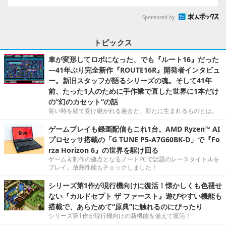
Sponsored by
トピックス
車が変形してロボになった、でも『ルート16』だった
―41年ぶり完全新作『ROUTE16R』開発者インタビュ
ー。新旧スタッフが語るシリーズの魂。そして41年
前、たった1人のために手作業で直した世界に1本だけ
の“幻のカセット”の話
長い時を経て受け継がれる過去と、新たに生まれるものとは。
ゲームプレイも録画配信もこれ1台。AMD Ryzen™ AI
プロセッサ搭載の「G TUNE P5-A7G60BK-D」で『Fo
rza Horizon 6』の世界を駆け回る
ゲーム＆制作の拠点となるノートPCで話題のレースタイトルを
プレイ。放熱性能もチェックしました！
シリーズ第1作が現行機向けに復活！懐かしくも色褪せ
ない『カルドセプト ザ ファースト』遊びやすい機能も
搭載で、あらためて“原典”に触れるのにぴったり
シリーズ第1作が現行機向けの新機能を備えて復活！