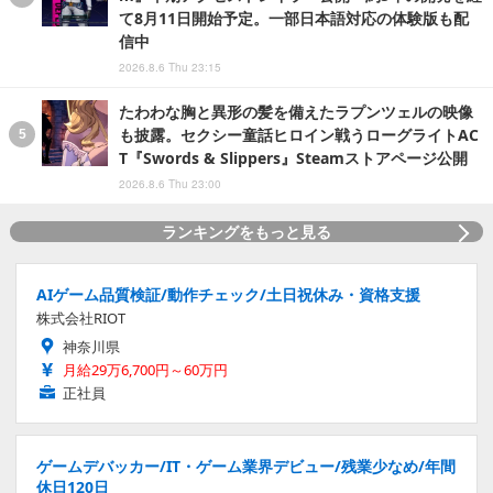
て8月11日開始予定。一部日本語対応の体験版も配
信中
2026.8.6 Thu 23:15
たわわな胸と異形の髪を備えたラプンツェルの映像
も披露。セクシー童話ヒロイン戦うローグライトAC
T『Swords & Slippers』Steamストアページ公開
2026.8.6 Thu 23:00
ランキングをもっと見る
AIゲーム品質検証/動作チェック/土日祝休み・資格支援
株式会社RIOT
神奈川県
月給29万6,700円～60万円
正社員
ゲームデバッカー/IT・ゲーム業界デビュー/残業少なめ/年間
休日120日