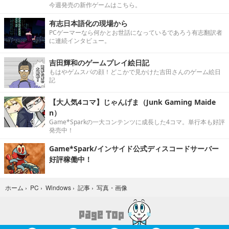
今週発売の新作ゲームはこちら。
有志日本語化の現場から
PCゲーマーなら何かとお世話になっているであろう有志翻訳者
に連続インタビュー。
吉田輝和のゲームプレイ絵日記
もはやゲムスパの顔！どこかで見かけた吉田さんのゲーム絵日
記
【大人気4コマ】じゃんげま（Junk Gaming Maide
n）
Game*Sparkの一大コンテンツに成長した4コマ。単行本も好評
発売中！
Game*Spark/インサイド公式ディスコードサーバー
好評稼働中！
写真・画像
ホーム
›
PC
›
Windows
›
記事
›