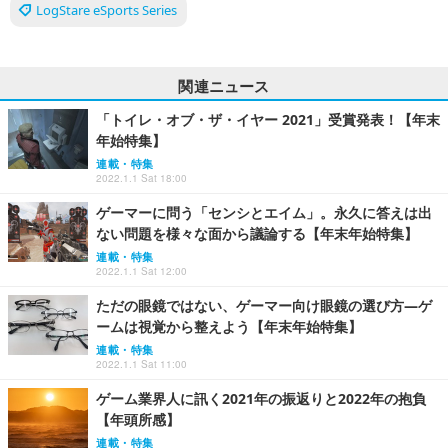
LogStare eSports Series
関連ニュース
「トイレ・オブ・ザ・イヤー 2021」受賞発表！【年末
年始特集】
連載・特集
2022.1.1 Sat 18:00
ゲーマーに問う「センシとエイム」。永久に答えは出
ない問題を様々な面から議論する【年末年始特集】
連載・特集
2022.1.1 Sat 12:00
ただの眼鏡ではない、ゲーマー向け眼鏡の選び方―ゲ
ームは視覚から整えよう【年末年始特集】
連載・特集
2022.1.1 Sat 11:00
ゲーム業界人に訊く2021年の振返りと2022年の抱負
【年頭所感】
連載・特集