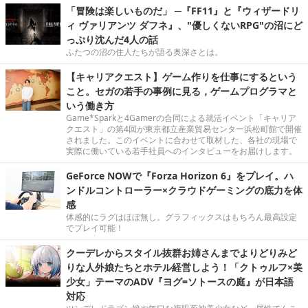
「冒険は楽しいものだ」 ─『FF11』と『ウィザードリ
ィ ヴァリアンツ ダフネ』、"優しくないRPG"の沼にど
っぷり沈んだ4人の話
ふたつの沼の住人たちが語る奥深さとは。
【キャリアクエスト】ゲーム作りを仕事にするという
こと。セガの若手の事例に見る，ゲームプログラマと
いう働き方
Game*Sparkと4Gamerの合同による就活イベント「キャリア
クエスト」の第4回が東京都立産業貿易センター浜松町館で開催
されました。このイベントに合わせて取材した、各社の現場で
実際に働いている若手社員へのインタビューをお届けします。
GeForce NOWで『Forza Horizon 6』をプレイ。ハ
ンドルコントローラー×クラウドゲーミングの底力を体
感
体感的にラグはほぼ無し。グラフィックスはもちろん最高設定
でプレイ可能！
クーデレからスタイル抜群お姉さんまでよりどりみど
りな人外娘たちとホテル経営しよう！「クトゥルフ×美
少女」テーマのADV『ヨグ=ソトースの庭』が日本語
対応