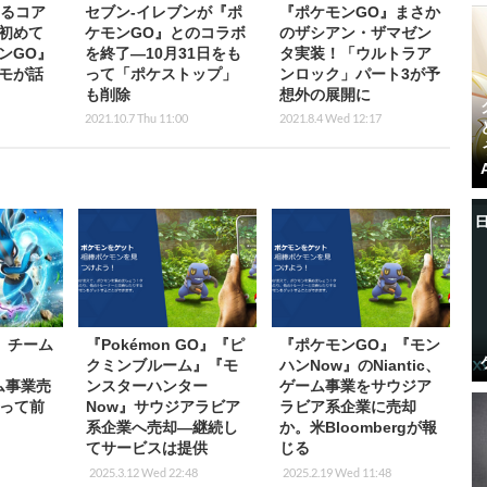
めるコア
セブン‐イレブンが『ポ
『ポケモンGO』まさか
初めて
ケモンGO』とのコラボ
のザシアン・ザマゼン
ンGO』
を終了―10月31日をも
タ実装！「ウルトラア
モが話
って「ポケストップ」
ンロック」パート3が予
も削除
想外の展開に
2021.10.7 Thu 11:00
2021.8.4 Wed 12:17
』チーム
『Pokémon GO』『ピ
『ポケモンGO』『モン
クミンブルーム』『モ
ハンNow』のNiantic、
ーム事業売
ンスターハンター
ゲーム事業をサウジア
って前
Now』サウジアラビア
ラビア系企業に売却
系企業へ売却―継続し
か。米Bloombergが報
てサービスは提供
じる
2025.3.12 Wed 22:48
2025.2.19 Wed 11:48