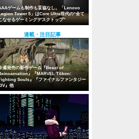
AAAゲームも制作も妥協なし。「Lenovo
Legion Tower 5」はCore Ultra世代の“全て
こなせるゲーミングデスクトップ”
連載・注目記事
今週発売の新作ゲーム『Beast of
Reincarnation』『MARVEL Tōkon:
Fighting Souls』『ファイナルファンタジー
XIV』他