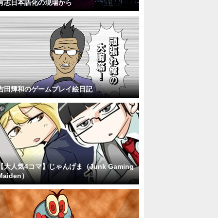
有志日本語化の現場から
吉田輝和のゲームプレイ絵日記
【大人気4コマ】じゃんげま（Junk Gaming
Maiden）