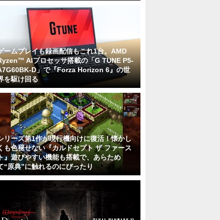
ゲームプレイも録画配信もこれ1台。AMD
Ryzen™ AIプロセッサ搭載の「G TUNE P5-
A7G60BK-D」で『Forza Horizon 6』の世
界を駆け回る
シリーズ第1作が現行機向けに復活！懐かし
くも色褪せない『カルドセプト ザ ファース
ト』遊びやすい機能も搭載で、あらため
て“原典”に触れるのにぴったり