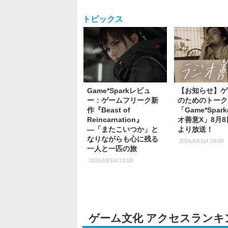
トピックス
Game*Sparkレビュ
【お知らせ】ゲ
ー：ゲームフリーク新
のためのトーク
作『Beast of
「Game*Spa
Reincarnation』
オ善意X」8月8
―「またこいつか」と
より放送！
なりながらも心に残る
2026.8.8 Sat 20:00
一人と一匹の旅
2026.8.8 Sat 22:00
ゲーム文化 アクセスランキ