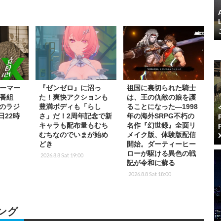
ーマー
『ゼンゼロ』に沼っ
祖国に裏切られた騎士
番組
た！爽快アクションも
は、王の仇敵の娘を護
rkのラジ
豊満ボディも「らし
ることになった―1998
日22時
さ」だ！2周年記念で新
年の海外SRPG不朽の
キャラも配布量もむち
名作『幻世録』全面リ
むちなのでいまが始め
メイク版、体験版配信
どき
開始。ダーティーヒー
ローが駆ける異色の戦
2026.8.8 Sat 19:00
記が令和に蘇る
2026.8.8 Sat 18:00
ング