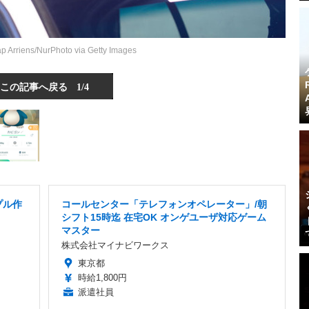
p Arriens/NurPhoto via Getty Images
この記事へ戻る
1/4
プル作
コールセンター「テレフォンオペレーター」/朝
シフト15時迄 在宅OK オンゲユーザ対応ゲーム
マスター
株式会社マイナビワークス
東京都
時給1,800円
派遣社員