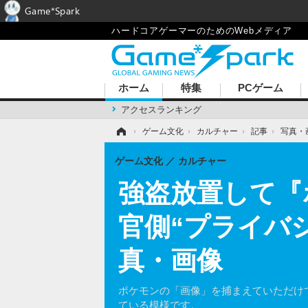
Game*Spark
ハードコアゲーマーのためのWebメディア
ホーム
特集
PCゲーム
アクセスランキング
ホーム
›
ゲーム文化
›
カルチャー
›
記事
›
写真・
ゲーム文化
カルチャー
強盗放置して『
官側“プライバ
真・画像
ポケモンの「画像」を捕まえていただけ
ている模様です。