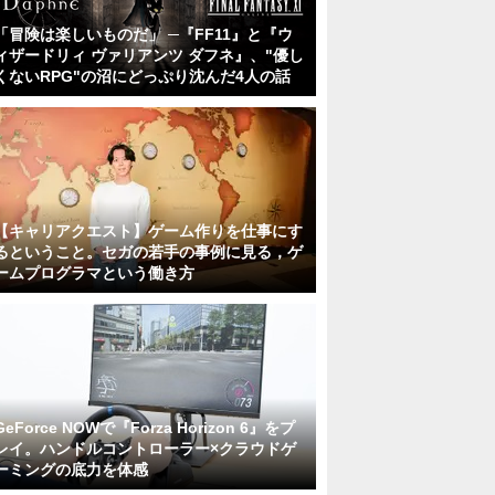
「冒険は楽しいものだ」 ─『FF11』と『ウ
ィザードリィ ヴァリアンツ ダフネ』、"優し
くないRPG"の沼にどっぷり沈んだ4人の話
【キャリアクエスト】ゲーム作りを仕事にす
るということ。セガの若手の事例に見る，ゲ
ームプログラマという働き方
GeForce NOWで『Forza Horizon 6』をプ
レイ。ハンドルコントローラー×クラウドゲ
ーミングの底力を体感