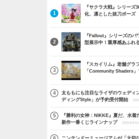
『サクラ大戦』シリーズ3
化、凛とした抜刀ポーズ
『Fallout』シリーズの
型展示中！重厚感あふれ
『スカイリム』老舗グラフ
「Community Sha
太ももにも注目なライザのウェディ
ディングStyle」が予約受付開始
2026
『勝利の女神：NIKKE』夏だ、水着
新作一番くじラインナップ
2026.8.8 Sa
ニンテンドーミュージアムが「大切