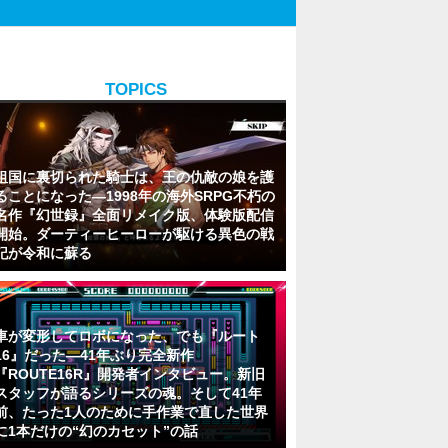
TOPICS
祖国に裏切られた騎士は、王の仇敵の娘を護
ることになった―1998年の海外SRPG不朽の
名作『幻世録』全面リメイク版、体験版配信
開始。ダーティーヒーローが駆ける異色の戦
記が令和に蘇る
車が変形してロボになった、でも『ルート
16』だった―41年ぶり完全新作
『ROUTE16R』開発者インタビュー。新旧
スタッフが語るシリーズの魂。そして41年
前、たった1人のために手作業で直した世界
に1本だけの“幻のカセット”の話