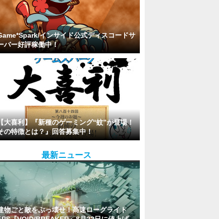
Game*Spark/インサイド公式ディスコードサ
ーバー好評稼働中！
【大喜利】『新種のゲーミング“蚊”が登場！
その特徴とは？』回答募集中！
最新ニュース
建物ごと敵をぶっ壊せ！高速ローグライト