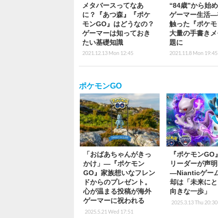
メタバースってなあ
“84歳”から始
に？『あつ森』『ポケ
ゲーマー生活―
モンGO』はどうなの？
触った『ポケモ
ゲーマーは知っておき
大量の手書きメ
たい基礎知識
題に
2021.12.13 Mon 12:45
2021.11.8 Mon 19:45
ポケモンGO
「おばあちゃんがきっ
『ポケモンGO
かけ」―『ポケモン
リーダーが声明
GO』家族想いなフレン
―Nianticゲ
ドからのプレゼント。
却は「未来にと
心が温まる投稿が海外
向きな一歩」
ゲーマーに祝われる
2025.3.13 Thu 20:30
2025.5.21 Wed 17:51