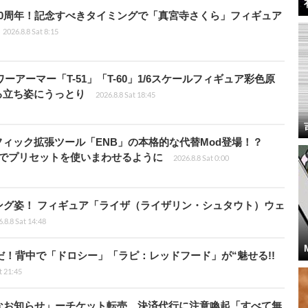
0周年！記念すべきタイミングで「真宮寺さくら」フィギュア
2026.8.8 Sat 8:15
パワーアーマー「T-51」「T-60」1/6スケールフィギュア彩色原
る立ち姿にうっとり
2026.8.8 Sat 18:45
ィック拡張ツール「ENB」の本格的な代替Mod登場！？
ders」でプリセットを使いまわせるように
2026.8.8 Sat 0:00
ング姿！ フィギュア「ライザ（ライザリン・シュタウト）ウェ
.8.8 Sat 14:48
だ！背中で「ドロシー」「ラピ：レッドフード」が“魅せる!!
t 21:45
なお知らせ」ーチケット転売、決済代行に注意喚起「すべて無