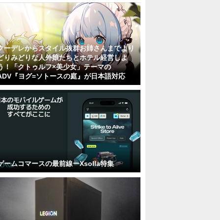
クーデレからスタイル抜群お姉さんまでより
どりみどりな人外娘たちとホテル経営しよ
う！「クトゥルフ×美少女」テーマの
ADV『ヨグ=ソトースの庭』が日本語対応
ゲームコマースの最前線ーXsolla特集