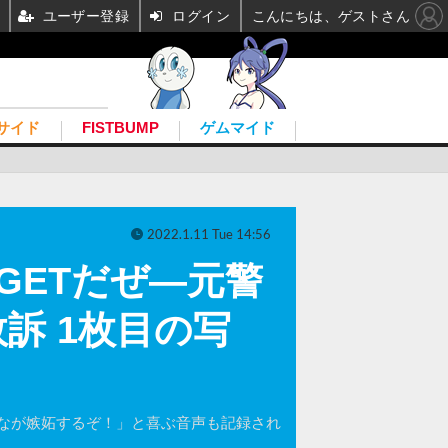
ユーザー登録
ログイン
こんにちは、ゲストさん
サイド
FISTBUMP
ゲムマイド
2022.1.11 Tue 14:56
GETだぜ―元警
訴 1枚目の写
なが嫉妬するぞ！」と喜ぶ音声も記録され