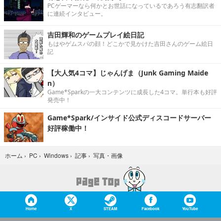
PCゲーマーなら何かとお世話になっているであろう有志翻訳者
に連続インタビュー。
吉田輝和のゲームプレイ絵日記
もはやゲムスパの顔！どこかで見かけた吉田さんのゲーム絵日
記
【大人気4コマ】じゃんげま（Junk Gaming Maide
n）
Game*Sparkの一大コンテンツに成長した4コマ。単行本も好評
発売中！
Game*Spark/インサイド公式ディスコードサーバー
好評稼働中！
写真・画像
ホーム
›
PC
›
Windows
›
記事
›
Home
X
STEAM
Facebook
YouTube