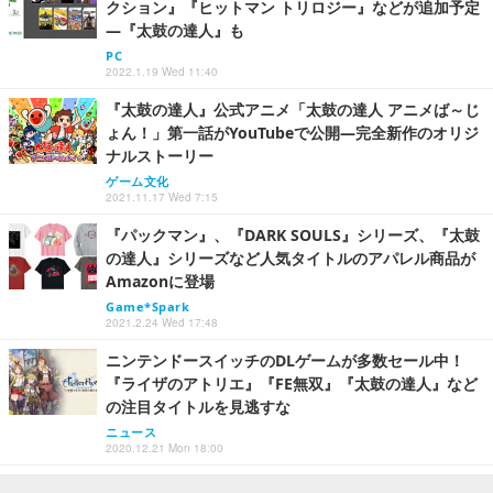
クション』『ヒットマン トリロジー』などが追加予定
―『太鼓の達人』も
PC
2022.1.19 Wed 11:40
『太鼓の達人』公式アニメ「太鼓の達人 アニメば～じ
ょん！」第一話がYouTubeで公開―完全新作のオリジ
ナルストーリー
ゲーム文化
2021.11.17 Wed 7:15
『パックマン』、『DARK SOULS』シリーズ、『太鼓
の達人』シリーズなど人気タイトルのアパレル商品が
Amazonに登場
Game*Spark
2021.2.24 Wed 17:48
ニンテンドースイッチのDLゲームが多数セール中！
『ライザのアトリエ』『FE無双』『太鼓の達人』など
の注目タイトルを見逃すな
ニュース
2020.12.21 Mon 18:00