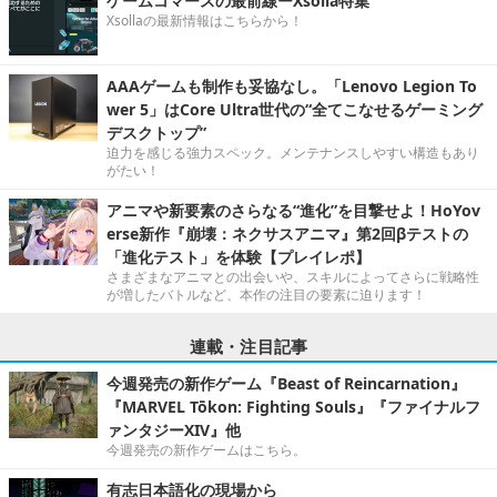
ゲームコマースの最前線ーXsolla特集
Xsollaの最新情報はこちらから！
AAAゲームも制作も妥協なし。「Lenovo Legion To
wer 5」はCore Ultra世代の“全てこなせるゲーミング
デスクトップ”
迫力を感じる強力スペック。メンテナンスしやすい構造もあり
がたい！
アニマや新要素のさらなる“進化”を目撃せよ！HoYov
erse新作『崩壊：ネクサスアニマ』第2回βテストの
「進化テスト」を体験【プレイレポ】
さまざまなアニマとの出会いや、スキルによってさらに戦略性
が増したバトルなど、本作の注目の要素に迫ります！
連載・注目記事
今週発売の新作ゲーム『Beast of Reincarnation』
『MARVEL Tōkon: Fighting Souls』『ファイナルフ
ァンタジーXIV』他
今週発売の新作ゲームはこちら。
有志日本語化の現場から