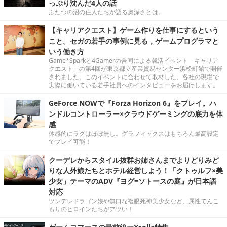
っぷり沈んだ4人の話
ふたつの沼の住人たちが語る奥深さとは。
【キャリアクエスト】ゲーム作りを仕事にするという
こと。セガの若手の事例に見る，ゲームプログラマと
いう働き方
Game*Sparkと4Gamerの合同による就活イベント「キャリア
クエスト」の第4回が東京都立産業貿易センター浜松町館で開催
されました。このイベントに合わせて取材した、各社の現場で
実際に働いている若手社員へのインタビューをお届けします。
GeForce NOWで『Forza Horizon 6』をプレイ。ハ
ンドルコントローラー×クラウドゲーミングの底力を体
感
体感的にラグはほぼ無し。グラフィックスはもちろん最高設定
でプレイ可能！
クーデレからスタイル抜群お姉さんまでよりどりみど
りな人外娘たちとホテル経営しよう！「クトゥルフ×美
少女」テーマのADV『ヨグ=ソトースの庭』が日本語
対応
ツンデレドラゴン娘や無口な複眼死神美少女など、属性てんこ
もりのヒロインたちがアツい！