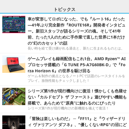
トピックス
車が変形してロボになった、でも『ルート16』だった
―41年ぶり完全新作『ROUTE16R』開発者インタビュ
ー。新旧スタッフが語るシリーズの魂。そして41年
前、たった1人のために手作業で直した世界に1本だけ
の“幻のカセット”の話
長い時を経て受け継がれる過去と、新たに生まれるものとは。
ゲームプレイも録画配信もこれ1台。AMD Ryzen™ AI
プロセッサ搭載の「G TUNE P5-A7G60BK-D」で『Fo
rza Horizon 6』の世界を駆け回る
ゲーム＆制作の拠点となるノートPCで話題のレースタイトルを
プレイ。放熱性能もチェックしました！
シリーズ第1作が現行機向けに復活！懐かしくも色褪せ
ない『カルドセプト ザ ファースト』遊びやすい機能も
搭載で、あらためて“原典”に触れるのにぴったり
シリーズ第1作が現行機向けの新機能を備えて復活！
「冒険は楽しいものだ」 ─『FF11』と『ウィザードリ
ィ ヴァリアンツ ダフネ』、"優しくないRPG"の沼にど