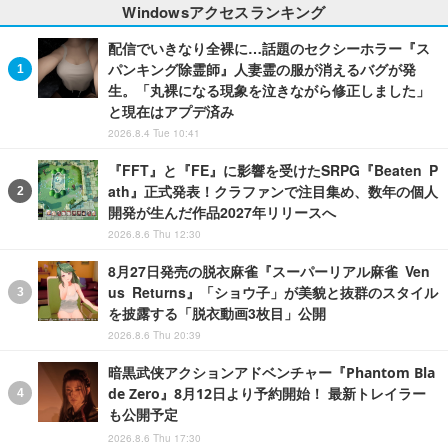
Windowsアクセスランキング
配信でいきなり全裸に…話題のセクシーホラー『ス
パンキング除霊師』人妻霊の服が消えるバグが発
生。「丸裸になる現象を泣きながら修正しました」
と現在はアプデ済み
2026.8.4 Tue 10:41
『FFT』と『FE』に影響を受けたSRPG『Beaten P
ath』正式発表！クラファンで注目集め、数年の個人
開発が生んだ作品2027年リリースへ
2026.8.6 Thu 12:30
8月27日発売の脱衣麻雀『スーパーリアル麻雀 Ven
us Returns』「ショウ子」が美貌と抜群のスタイル
を披露する「脱衣動画3枚目」公開
2026.8.6 Thu 20:39
暗黒武侠アクションアドベンチャー『Phantom Bla
de Zero』8月12日より予約開始！ 最新トレイラー
も公開予定
2026.8.6 Thu 17:30