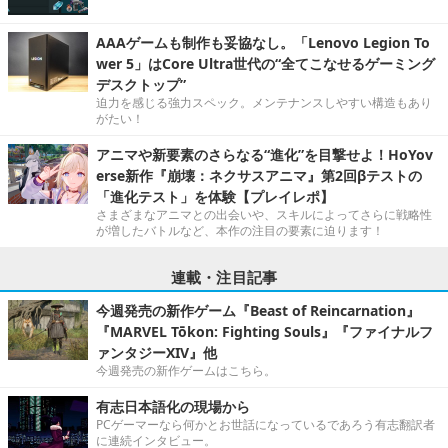
AAAゲームも制作も妥協なし。「Lenovo Legion To
wer 5」はCore Ultra世代の“全てこなせるゲーミング
デスクトップ”
迫力を感じる強力スペック。メンテナンスしやすい構造もあり
がたい！
アニマや新要素のさらなる“進化”を目撃せよ！HoYov
erse新作『崩壊：ネクサスアニマ』第2回βテストの
「進化テスト」を体験【プレイレポ】
さまざまなアニマとの出会いや、スキルによってさらに戦略性
が増したバトルなど、本作の注目の要素に迫ります！
連載・注目記事
今週発売の新作ゲーム『Beast of Reincarnation』
『MARVEL Tōkon: Fighting Souls』『ファイナルフ
ァンタジーXIV』他
今週発売の新作ゲームはこちら。
有志日本語化の現場から
PCゲーマーなら何かとお世話になっているであろう有志翻訳者
に連続インタビュー。