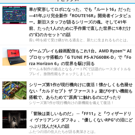
車が変形してロボになった、でも『ルート16』だった
―41年ぶり完全新作『ROUTE16R』開発者インタビュ
ー。新旧スタッフが語るシリーズの魂。そして41年
前、たった1人のために手作業で直した世界に1本だけ
の“幻のカセット”の話
長い時を経て受け継がれる過去と、新たに生まれるものとは。
ゲームプレイも録画配信もこれ1台。AMD Ryzen™ AI
プロセッサ搭載の「G TUNE P5-A7G60BK-D」で『Fo
rza Horizon 6』の世界を駆け回る
ゲーム＆制作の拠点となるノートPCで話題のレースタイトルを
プレイ。放熱性能もチェックしました！
シリーズ第1作が現行機向けに復活！懐かしくも色褪せ
ない『カルドセプト ザ ファースト』遊びやすい機能も
搭載で、あらためて“原典”に触れるのにぴったり
シリーズ第1作が現行機向けの新機能を備えて復活！
「冒険は楽しいものだ」 ─『FF11』と『ウィザードリ
ィ ヴァリアンツ ダフネ』、"優しくないRPG"の沼にど
っぷり沈んだ4人の話
ふたつの沼の住人たちが語る奥深さとは。