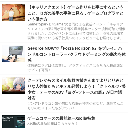
【キャリアクエスト】ゲーム作りを仕事にするという
こと。セガの若手の事例に見る，ゲームプログラマと
いう働き方
Game*Sparkと4Gamerの合同による就活イベント「キャリア
クエスト」の第4回が東京都立産業貿易センター浜松町館で開催
されました。このイベントに合わせて取材した、各社の現場で
実際に働いている若手社員へのインタビューをお届けします。
GeForce NOWで『Forza Horizon 6』をプレイ。ハ
ンドルコントローラー×クラウドゲーミングの底力を体
感
体感的にラグはほぼ無し。グラフィックスはもちろん最高設定
でプレイ可能！
クーデレからスタイル抜群お姉さんまでよりどりみど
りな人外娘たちとホテル経営しよう！「クトゥルフ×美
少女」テーマのADV『ヨグ=ソトースの庭』が日本語
対応
ツンデレドラゴン娘や無口な複眼死神美少女など、属性てんこ
もりのヒロインたちがアツい！
ゲームコマースの最前線ーXsolla特集
Xsollaの最新情報はこちらから！