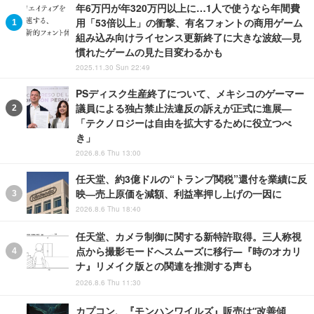
年6万円が年320万円以上に…1人で使うなら年間費
用「53倍以上」の衝撃、有名フォントの商用ゲーム
組み込み向けライセンス更新終了に大きな波紋―見
慣れたゲームの見た目変わるかも
2025.11.30 Sun 22:49
PSディスク生産終了について、メキシコのゲーマー
議員による独占禁止法違反の訴えが正式に進展―
「テクノロジーは自由を拡大するために役立つべ
き」
2026.8.6 Thu 13:00
任天堂、約3億ドルの“トランプ関税”還付を業績に反
映―売上原価を減額、利益率押し上げの一因に
2026.8.6 Thu 18:40
任天堂、カメラ制御に関する新特許取得。三人称視
点から撮影モードへスムーズに移行―『時のオカリ
ナ』リメイク版との関連を推測する声も
2026.8.6 Thu 11:30
カプコン、『モンハンワイルズ』販売は“改善傾