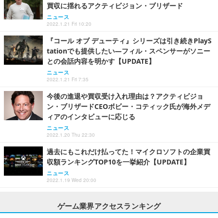
買収に揺れるアクティビジョン・ブリザード
ニュース
2022.1.21 Fri 10:20
『コール オブ デューティ』シリーズは引き続きPlayS
tationでも提供したい―フィル・スペンサーがソニー
との会話内容を明かす【UPDATE】
ニュース
2022.1.21 Fri 7:35
今後の進退や買収受け入れ理由は？アクティビジョ
ン・ブリザードCEOボビー・コティック氏が海外メデ
ィアのインタビューに応じる
ニュース
2022.1.20 Thu 22:30
過去にもこれだけ払ってた！マイクロソフトの企業買
収額ランキングTOP10を一挙紹介【UPDATE】
ニュース
2022.1.19 Wed 20:00
ゲーム業界アクセスランキング