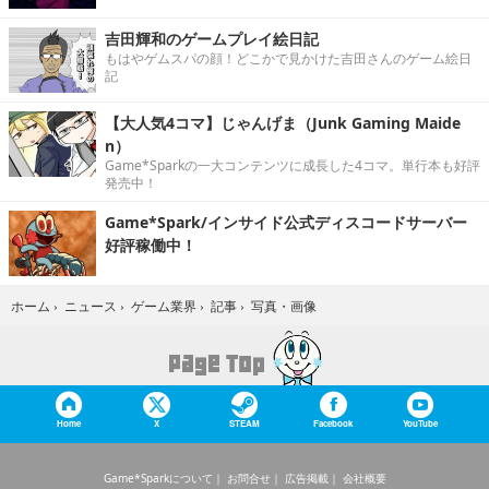
吉田輝和のゲームプレイ絵日記
もはやゲムスパの顔！どこかで見かけた吉田さんのゲーム絵日
記
【大人気4コマ】じゃんげま（Junk Gaming Maide
n）
Game*Sparkの一大コンテンツに成長した4コマ。単行本も好評
発売中！
Game*Spark/インサイド公式ディスコードサーバー
好評稼働中！
写真・画像
ホーム
›
ニュース
›
ゲーム業界
›
記事
›
Home
X
STEAM
Facebook
YouTube
Game*Sparkについて
お問合せ
広告掲載
会社概要