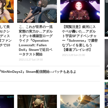
して美
こ、これが世界の一流
【閲覧注意】銀河にス
セクシ
変態の実力か…アダル
ケベが轟いた…アダル
u ディス
トデッキ構築型ローグ
ト宇宙SFアドベンチャ
世ファン
ライク『Operation
ー『Subverse』で濃密
チで10
Lovecraft: Fallen
なプレイを楽しもう
Doll』Steamで近日ベ
【爆速プレイレポ】
ータテスト開始
2021.3.28 Sun 21:00
2021.11.27 Sat 19:50
nNinDays2』Steam配信開始―パッチもあるよ