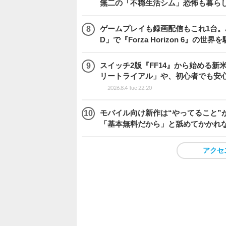
無二の「不穏生活シム」恐怖も暮ら
ゲームプレイも録画配信もこれ1台。AMD 
D」で『Forza Horizon 6』の世界
スイッチ2版『FF14』から始める新
リートライアル」や、初心者でも安
2026.8.4 Tue 22:20
モバイル向け新作は“やってること”が
「基本無料だから」と舐めてかかれ
アクセ