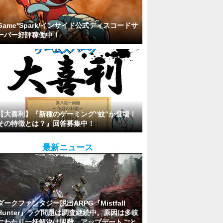
Game*Spark/インサイド公式ディスコードサ
ーバー好評稼働中！
【大喜利】『新種のゲーミング“蚊”が登場！
その特徴とは？』回答募集中！
最新ニュース
ダークファンタジー脱出ARPG『Mistfall
Hunter』ラグ問題は調査継続中。原因は多岐
にわたり一括解決は困難、アップデートごと