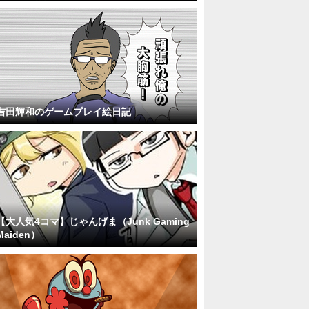
吉田輝和のゲームプレイ絵日記
【大人気4コマ】じゃんげま（Junk Gaming
Maiden）