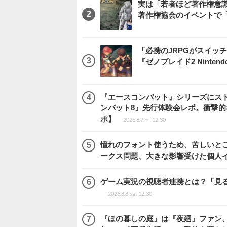
実は「若者ほど著作権意
著作権協会のイベントで
「必携のJRPGがスイッ
『ゼノブレイド2 Nintendo S
『エースコンバット』シリーズにス
ンバット8』先行体験会レポ。衝撃
ポ】
2026.8.7 Fri 12:30
憧れのフォント使うため、苦しいとこ
ークス問題、大きな影響受けた個人
ゲーム実況の視聴者連携とは？「見るだ
2026.8.8 Sat 12:30
『ほの暮しの庭』は『夜廻』ファン、