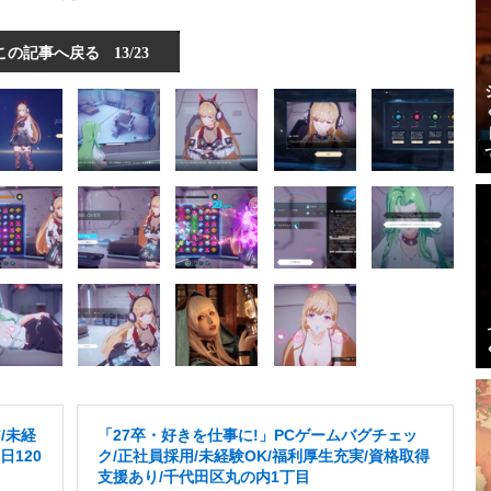
この記事へ戻る
13/23
/未経
「27卒・好きを仕事に!」PCゲームバグチェッ
日120
ク/正社員採用/未経験OK/福利厚生充実/資格取得
支援あり/千代田区丸の内1丁目