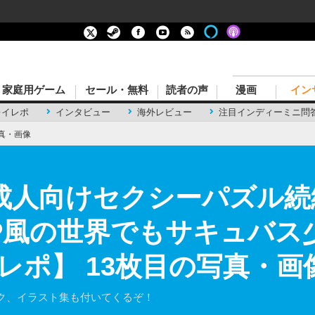
家庭用ゲーム
セール・無料
読者の声
漫画
イン
レイレポ
インタビュー
海外レビュー
注目インディーミニ問
真・画像
人向けセクシーパズル続編『M
X』SCP風の世界でもサキュ
レポ】 13枚目の写真・画
ク、イラスト集も付いてくるぞ！