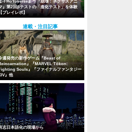
よ！HoYoverse新作『崩壊：ネクサスアニ
マ』第2回βテストの「進化テスト」を体験
【プレイレポ】
連載・注目記事
今週発売の新作ゲーム『Beast of
Reincarnation』『MARVEL Tōkon:
Fighting Souls』『ファイナルファンタジー
XIV』他
有志日本語化の現場から