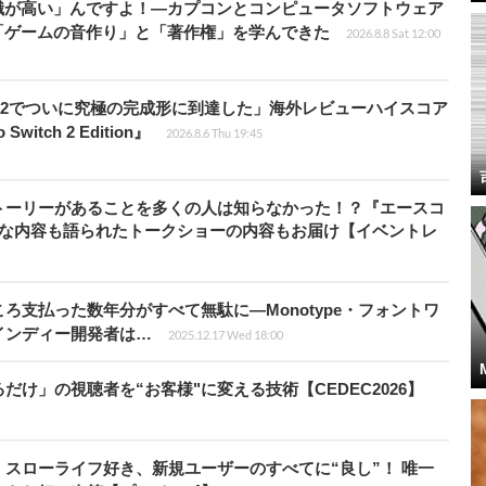
識が高い」んですよ！―カプコンとコンピュータソフトウェア
「ゲームの音作り」と「著作権」を学んできた
2026.8.8 Sat 12:00
チ2でついに究極の完成形に到達した」海外レビューハイスコア
witch 2 Edition』
2026.8.6 Thu 19:45
トーリーがあることを多くの人は知らなかった！？『エースコ
的な内容も語られたトークショーの内容もお届け【イベントレ
ろ支払った数年分がすべて無駄に―Monotype・フォントワ
インディー開発者は…
2025.12.17 Wed 18:00
け」の視聴者を“お客様"に変える技術【CEDEC2026】
スローライフ好き、新規ユーザーのすべてに“良し”！ 唯一