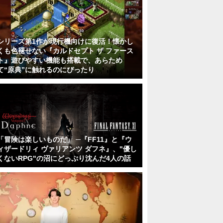
シリーズ第1作が現行機向けに復活！懐かし
くも色褪せない『カルドセプト ザ ファース
ト』遊びやすい機能も搭載で、あらため
て“原典”に触れるのにぴったり
「冒険は楽しいものだ」 ─『FF11』と『ウ
ィザードリィ ヴァリアンツ ダフネ』、"優し
くないRPG"の沼にどっぷり沈んだ4人の話