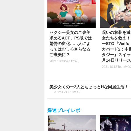
セクシー美女のご褒美
呪いの衣装を滅
求めるACT、PS版では
女たちを救え！
驚愕の変化……人によ
ーSTG『Waif
ってはむしろさらなる
カバード2：中
ご褒美に？
タジー』スイッ
月14日リリース
2021.10.30 Sat 13:48
2021.10.12 Tue 19:00
美少女くの一2人とちょっとHな同居生活！『Ni
2022.1.21 Fri 19:15
爆速プレイレポ