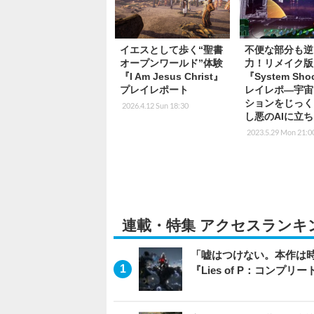
イエスとして歩く“聖書
不便な部分も逆
オープンワールド”体験
力！リメイク版
『I Am Jesus Christ』
『System Sh
プレイレポート
レイレポ―宇宙
ションをじっく
2026.4.12 Sun 18:30
し悪のAIに立
2023.5.29 Mon 21:0
連載・特集 アクセスランキ
「嘘はつけない。本作は
『Lies of P：コンプリ