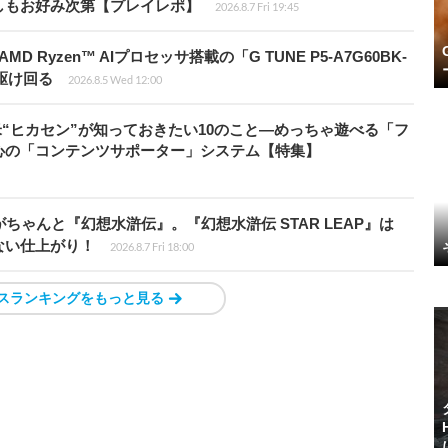
しもお好み次第【プレイレポ】
2026.8.7 Fri 19:45
Ryzen™ AIプロセッサ搭載の「G TUNE P5-A7G60BK-
を駆け回る
2026.8.5 Wed 12:00
米“ヒカセン”が知っておきたい10のこと―めっちゃ遊べる「フ
心の「コンテンツサポーター」システム【特集】
ちゃんと『幻想水滸伝』。『幻想水滸伝 STAR LEAP』は
ない仕上がり！
2026.8.7 Fri 18:00
スランキングをもっと見る