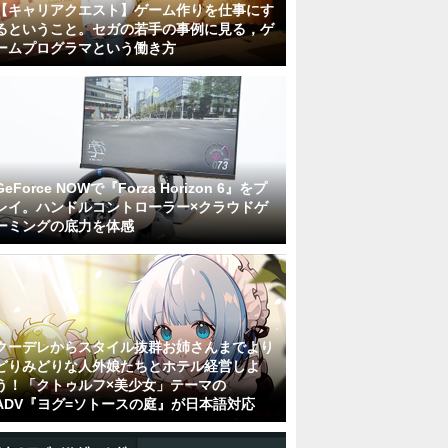
【キャリアクエスト】ゲーム作りを仕事にす
るということ。セガの若手の事例に見る，ゲ
ームプログラマという働き方
GeForce NOWで『Forza Horizon 6』をプ
レイ。ハンドルコントローラー×クラウドゲ
ーミングの底力を体感
クーデレからスタイル抜群お姉さんまでより
どりみどりな人外娘たちとホテル経営しよ
う！「クトゥルフ×美少女」テーマの
ADV『ヨグ=ソトースの庭』が日本語対応