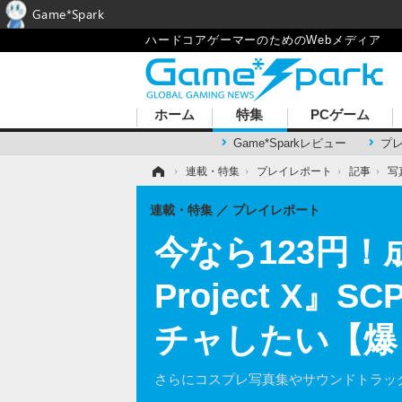
Game*Spark
ハードコアゲーマーのためのWebメディア
ホーム
特集
PCゲーム
Game*Sparkレビュー
プ
ホーム
›
連載・特集
›
プレイレポート
›
記事
›
写
連載・特集
プレイレポート
今なら123円！成
Project 
チャしたい【爆
さらにコスプレ写真集やサウンドトラッ