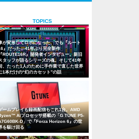
TOPICS
車が変形してロボになった、でも『ルート
16』だった―41年ぶり完全新作
『ROUTE16R』開発者インタビュー。新旧
スタッフが語るシリーズの魂。そして41年
前、たった1人のために手作業で直した世界
に1本だけの“幻のカセット”の話
ゲームプレイも録画配信もこれ1台。AMD
Ryzen™ AIプロセッサ搭載の「G TUNE P5-
A7G60BK-D」で『Forza Horizon 6』の世
界を駆け回る