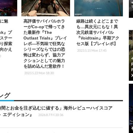
に魅
高評価サバイバルホラ
線路は続くよどこまで
ーがCo-opで帰ってき
も…異次元にもな！異
ock』プ
た最新作『The
次元鉄道サバイバル
ステー
Outlast Trials』プレイ
『Voidtrain』早期アク
り探索
レポ―不気味で狂気な
セス版【プレイレポ】
ち向かえ
シリーズならではの恐
2023.5.15 Mon 17:45
怖は変わらず、協力ア
0
クションとしての魅力
を詰め込んだ意欲作！
2023.5.22 Mon 18:30
ング
時間とお金を注ぎ込むに値する」海外レビューハイスコア
ート エディション』
2026.8.7 Fri 20:36