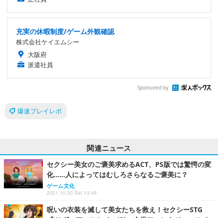
充実の休暇制度/ゲーム外観確認
株式会社ケイエムシー
大阪府
派遣社員
Sponsored by
爆速プレイレポ
関連ニュース
セクシー美女のご褒美求めるACT、PS版では驚愕の変
化……人によってはむしろさらなるご褒美に？
ゲーム文化
2021.10.30 Sat 13:48
呪いの衣装を滅して美女たちを救え！セクシーSTG