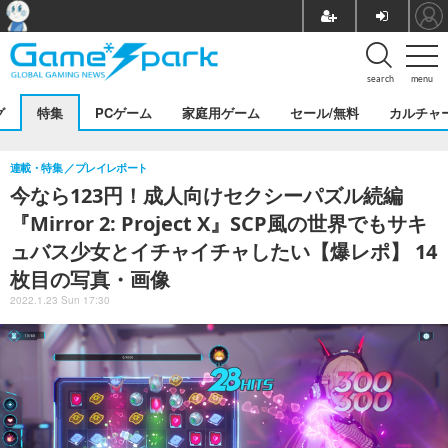
search
menu
グ
特集
PCゲーム
家庭用ゲーム
セール/無料
カルチャ
連載・特集
プレイレポート
今なら123円！成人向けセクシーパズル続編
『Mirror 2: Project X』SCP風の世界でもサキ
ュバス少女とイチャイチャしたい【爆レポ】 14
枚目の写真・画像
2022.1.23 Sun 17:30