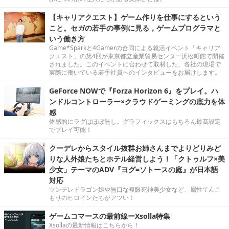
【キャリアクエスト】ゲーム作りを仕事にするという
こと。セガの若手の事例に見る，ゲームプログラマと
いう働き方
Game*Sparkと4Gamerの合同による就活イベント「キャリア
クエスト」の第4回が東京都立産業貿易センター浜松町館で開催
されました。このイベントに合わせて取材した、各社の現場で
実際に働いている若手社員へのインタビューをお届けします。
GeForce NOWで『Forza Horizon 6』をプレイ。ハ
ンドルコントローラー×クラウドゲーミングの底力を体
感
体感的にラグはほぼ無し。グラフィックスはもちろん最高設定
でプレイ可能！
クーデレからスタイル抜群お姉さんまでよりどりみど
りな人外娘たちとホテル経営しよう！「クトゥルフ×美
少女」テーマのADV『ヨグ=ソトースの庭』が日本語
対応
ツンデレドラゴン娘や無口な複眼死神美少女など、属性てんこ
もりのヒロインたちがアツい！
ゲームコマースの最前線ーXsolla特集
Xsollaの最新情報はこちらから！