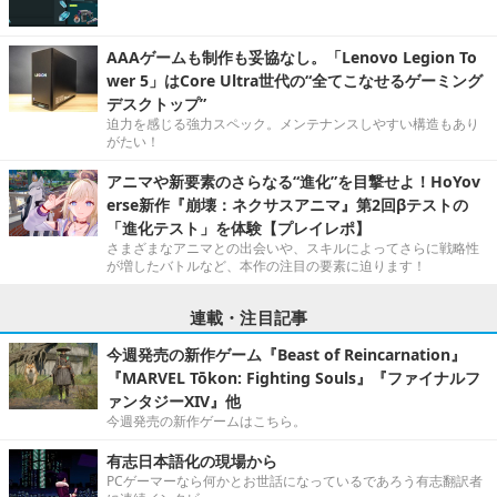
AAAゲームも制作も妥協なし。「Lenovo Legion To
wer 5」はCore Ultra世代の“全てこなせるゲーミング
デスクトップ”
迫力を感じる強力スペック。メンテナンスしやすい構造もあり
がたい！
アニマや新要素のさらなる“進化”を目撃せよ！HoYov
erse新作『崩壊：ネクサスアニマ』第2回βテストの
「進化テスト」を体験【プレイレポ】
さまざまなアニマとの出会いや、スキルによってさらに戦略性
が増したバトルなど、本作の注目の要素に迫ります！
連載・注目記事
今週発売の新作ゲーム『Beast of Reincarnation』
『MARVEL Tōkon: Fighting Souls』『ファイナルフ
ァンタジーXIV』他
今週発売の新作ゲームはこちら。
有志日本語化の現場から
PCゲーマーなら何かとお世話になっているであろう有志翻訳者