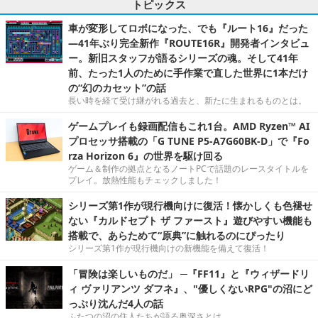
トピックス
車が変形してロボになった、でも『ルート16』だった
―41年ぶり完全新作『ROUTE16R』開発者インタビュ
ー。新旧スタッフが語るシリーズの魂。そして41年
前、たった1人のために手作業で直した世界に1本だけ
の“幻のカセット”の話
長い時を経て受け継がれる過去と、新たに生まれるものとは。
ゲームプレイも録画配信もこれ1台。AMD Ryzen™ AI
プロセッサ搭載の「G TUNE P5-A7G60BK-D」で『Fo
rza Horizon 6』の世界を駆け回る
ゲーム＆制作の拠点となるノートPCで話題のレースタイトルを
プレイ。放熱性能もチェックしました！
シリーズ第1作が現行機向けに復活！懐かしくも色褪せ
ない『カルドセプト ザ ファースト』遊びやすい機能も
搭載で、あらためて“原典”に触れるのにぴったり
シリーズ第1作が現行機向けの新機能を備えて復活！
「冒険は楽しいものだ」 ─『FF11』と『ウィザードリ
ィ ヴァリアンツ ダフネ』、"優しくないRPG"の沼にど
っぷり沈んだ4人の話
ふたつの沼の住人たちが語る奥深さとは。