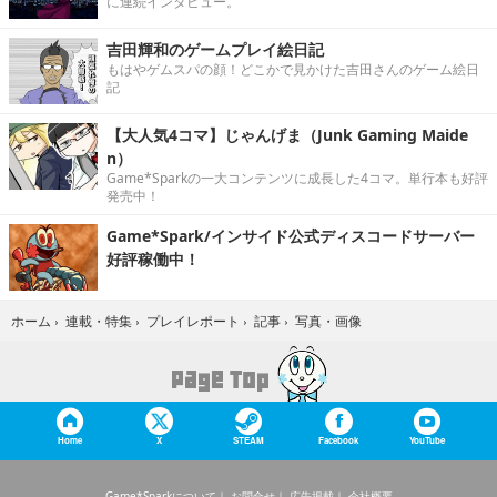
に連続インタビュー。
吉田輝和のゲームプレイ絵日記
もはやゲムスパの顔！どこかで見かけた吉田さんのゲーム絵日
記
【大人気4コマ】じゃんげま（Junk Gaming Maide
n）
Game*Sparkの一大コンテンツに成長した4コマ。単行本も好評
発売中！
Game*Spark/インサイド公式ディスコードサーバー
好評稼働中！
写真・画像
ホーム
›
連載・特集
›
プレイレポート
›
記事
›
Home
X
STEAM
Facebook
YouTube
Game*Sparkについて
お問合せ
広告掲載
会社概要