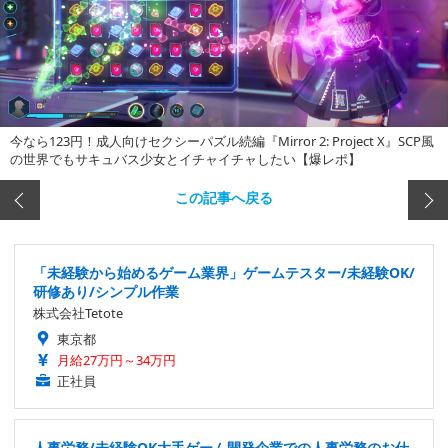
今なら123円！成人向けセクシーパズル続編『Mirror 2: Project X』SCP風
の世界でもサキュバス少女とイチャイチャしたい【爆レポ】
この記事へ戻る
「未経験から始めるゲーム業界」ゲームテスター/未経験OK/
研修あり/シンプル作業
株式会社Tetote
東京都
月給27万円～34万円
正社員
人事労務/未経験OK大手ゲーム開発企業での人事労務のお仕