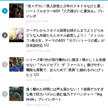
“色々デカい”美人妖怪と少年のドキドキなひと夏…
ハートフルホラーADV『八尺様がいた夏休み』プレ
イレポ
2026.8.2 Sun 19:00
クーデレからスタイル抜群お姉さんまでよりどりみ
どりな人外娘たちとホテル経営しよう！「クトゥル
フ×美少女」テーマのADV『ヨグ=ソトースの庭』が
日本語対応
PR
2026.7.23 Thu 12:05
シリーズ第1作が現行機向けに復活！懐かしくも色褪
せない『カルドセプト ザ ファースト』遊びやすい
機能も搭載で、あらためて“原典”に触れるのにぴっ
たり
PR
2026.7.30 Thu 12:00
遠く離れた仲間には声も届かない！？規模デカすぎ
な島で巨大パズルに挑む協力アドベンチャー『Big
Walk』プレイレポート
2026.8.3 Mon 22:00