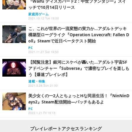
『Waifu ディスカバード2：中世ファンタジー』スイ
ッチで10月14日リリース
家庭用ゲーム
2021.10.12 Tue 19:00
こ、これが世界の一流変態の実力か…アダルトデッキ
構築型ローグライク『Operation Lovecraft: Fallen D
oll』Steamで近日ベータテスト開始
PC
2021.11.27 Sat 19:50
【閲覧注意】銀河にスケベが轟いた…アダルト宇宙SF
アドベンチャー『Subverse』で濃密なプレイを楽しも
う【爆速プレイレポ】
連載・特集
2021.3.28 Sun 21:00
美少女くの一2人とちょっとHな同居生活！『NinNinD
ays2』Steam配信開始―パッチもあるよ
PC
2022.1.21 Fri 19:15
プレイレポートアクセスランキング