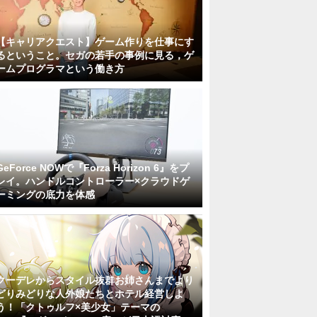
【キャリアクエスト】ゲーム作りを仕事にす
るということ。セガの若手の事例に見る，ゲ
ームプログラマという働き方
GeForce NOWで『Forza Horizon 6』をプ
レイ。ハンドルコントローラー×クラウドゲ
ーミングの底力を体感
クーデレからスタイル抜群お姉さんまでより
どりみどりな人外娘たちとホテル経営しよ
う！「クトゥルフ×美少女」テーマの