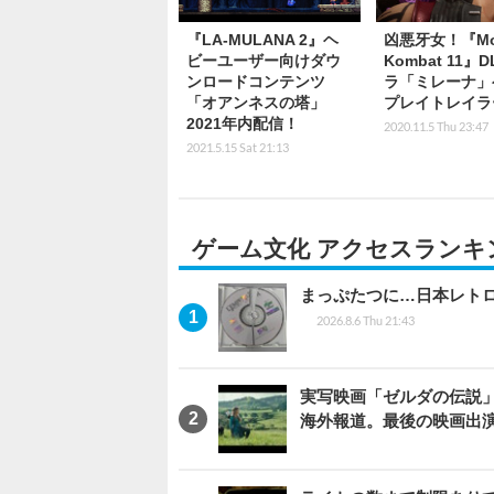
『LA-MULANA 2』ヘ
凶悪牙女！『Mor
ビーユーザー向けダウ
Kombat 11』
ンロードコンテンツ
ラ「ミレーナ」
「オアンネスの塔」
プレイトレイラ
2021年内配信！
2020.11.5 Thu 23:47
2021.5.15 Sat 21:13
ゲーム文化 アクセスランキ
まっぷたつに…日本レト
2026.8.6 Thu 21:43
実写映画「ゼルダの伝説
海外報道。最後の映画出