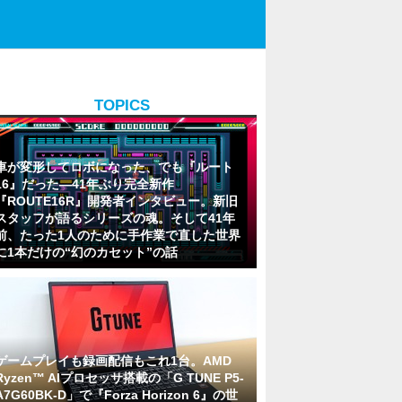
TOPICS
車が変形してロボになった、でも『ルート
16』だった―41年ぶり完全新作
『ROUTE16R』開発者インタビュー。新旧
スタッフが語るシリーズの魂。そして41年
前、たった1人のために手作業で直した世界
に1本だけの“幻のカセット”の話
ゲームプレイも録画配信もこれ1台。AMD
Ryzen™ AIプロセッサ搭載の「G TUNE P5-
A7G60BK-D」で『Forza Horizon 6』の世