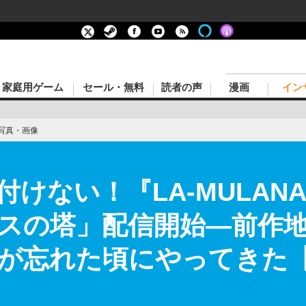
家庭用ゲーム
セール・無料
読者の声
漫画
イン
写真・画像
けない！『LA-MULANA
ネスの塔」配信開始―前作
忘れた頃にやってきた【UP