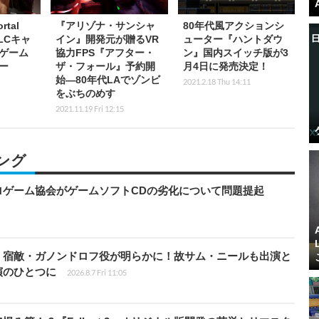
tal
『アリゾナ・サンシャ
80年代風アクションシ
DLCキャ
イン』開発元が贈るVR
ューター『ハントダウ
ゲーム
協力FPS『アフター・
ン』国内スイッチ版が3
ー
ザ・フォール』予約開
月4日に発売決定！
始―80年代LAでゾンビ
2021.2.18 Thu 14:11
をぶちのめす
2021.11.19 Fri 12:15
ング
ロゲーム協会がゲームソフトCDの劣化について問題提起
」宿敵・ガノンドロフ役が明らかに！故サム・ニールも出演と
演のひとつに
2026.8.7 Fri 11:05