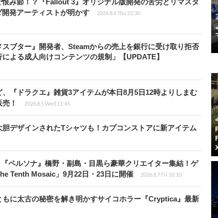
み節！？『Fallout 3』オリジナル版開発の苦労とリマスタ
ダ開発アーティストが明かす
2026.8.6 Thu 22:30
スブター』開発者、Steamからの売上を銀行に受け取り拒否
による成人向けコンテンツの規制」【UPDATE】
、『ドラクエ』雑貨3アイテムが本日8月5日12時よりしまむ
販売！
2026.8.5 Wed 11:45
大胆デザインされたTシャツも！カプコンストアに新アイテム
、『ペルソナ』橋野・副島・目黒ら豪華クリエイター集結！ゲ
Tenth Mosaic」9月22日・23日に開催
2026.8.7 Fri 10:10
に太古の秘密を解き明かすサイコホラー『Cryptica』最新