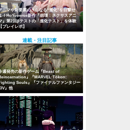
アニマや新要素のさらなる“進化”を目撃せ
よ！HoYoverse新作『崩壊：ネクサスアニ
マ』第2回βテストの「進化テスト」を体験
【プレイレポ】
連載・注目記事
今週発売の新作ゲーム『Beast of
Reincarnation』『MARVEL Tōkon:
Fighting Souls』『ファイナルファンタジー
XIV』他