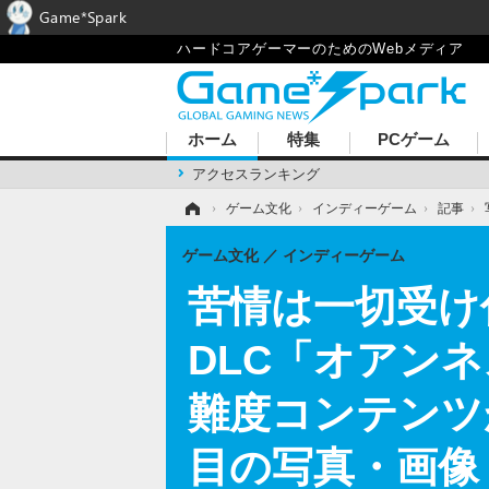
Game*Spark
ハードコアゲーマーのためのWebメディア
ホーム
特集
PCゲーム
アクセスランキング
ホーム
›
ゲーム文化
›
インディーゲーム
›
記事
›
ゲーム文化
インディーゲーム
苦情は一切受け付
DLC「オアン
難度コンテンツが
目の写真・画像