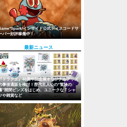
Game*Spark/インサイド公式ディスコードサ
ーバー好評稼働中！
最新ニュース
『ドラクエ』40周年記念展オリジナルグッズ
の事後通販を検討！歴代主人公の“冒険の
書”開閉ピンズをはじめ、ユニークなＴシャ
ツや雑貨など