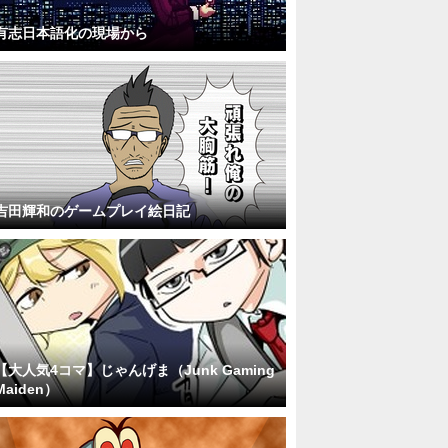
有志日本語化の現場から
吉田輝和のゲームプレイ絵日記
【大人気4コマ】じゃんげま（Junk Gaming
Maiden）