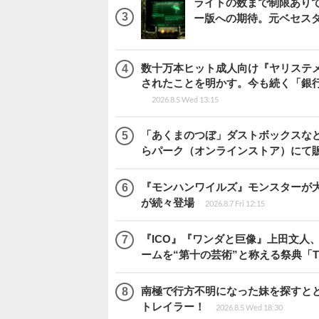
ライトの数まで制限ありで恨
ー版への期待。元ベセス
数十万本ヒット成人向け『ヤリステメ
されたことを明かす。今も続く「銀行
2026.8.5 Wed 13:15
「あくまのつぼ」ダストボックスなど
らパーク（オンラインストア）にて
『モンハンワイルズ』モンスターが
が続々登場
2026.8.7 Fri 12:15
『ICO』『ワンダと巨像』上田文人
ームを“第十の芸術”と称える祭典「The 
南極で行方不明になった妹を探すととも
トレイラー！
2026.8.5 Wed 18:30