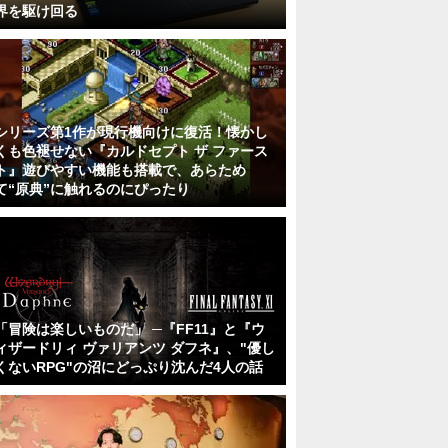
界を駆け回る
シリーズ第1作が現行機向けに復活！懐かし
くも色褪せない『カルドセプト ザ ファース
ト』遊びやすい機能も搭載で、あらため
て“原典”に触れるのにぴったり
「冒険は楽しいものだ」 ─『FF11』と『ウ
ィザードリィ ヴァリアンツ ダフネ』、"優し
くないRPG"の沼にどっぷり沈んだ4人の話