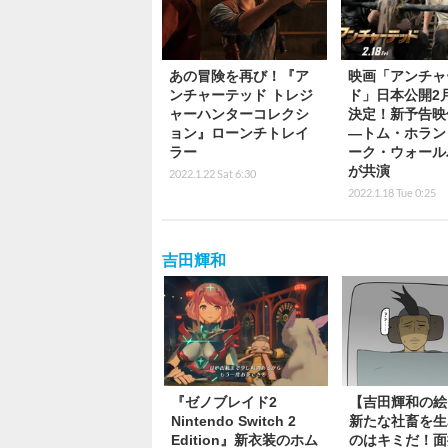
あの冒険を再び！『ア
映画「アンチャ
ンチャーテッド トレジ
ド」日本公開2月
ャーハンターコレクシ
決定！新予告映
ョン』ローンチトレイ
―トム・ホラン
ラー
ーク・ウォール
が共演
2022.1.22 Sat 6:30
2022.1.18 Tue 0:25
吉田輝和
『ゼノブレイド2
【吉田輝和の絵
Nintendo Switch 2
新たな社畜を生
Edition』新衣装のホム
のはキミだ！面