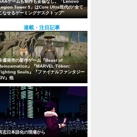
AAAゲームも制作も妥協なし。「Lenovo
Legion Tower 5」はCore Ultra世代の“全て
こなせるゲーミングデスクトップ”
連載・注目記事
今週発売の新作ゲーム『Beast of
Reincarnation』『MARVEL Tōkon:
Fighting Souls』『ファイナルファンタジー
XIV』他
有志日本語化の現場から