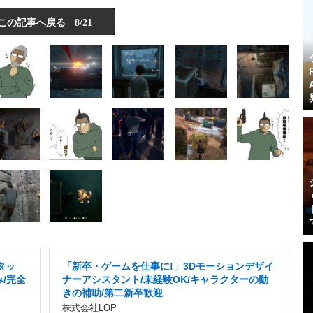
この記事へ戻る
8/21
タッ
「新卒・ゲームを仕事に!」3Dモーションデザイ
み/完全
ナーアシスタント/未経験OK/キャラクターの動
きの補助/第二新卒歓迎
株式会社LOP