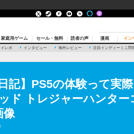
家庭用ゲーム
セール・無料
読者の声
漫画
イン
レイレポ
インタビュー
海外レビュー
注目インディーミニ問
日記】PS5の体験って実
ッド トレジャーハンター
画像
！