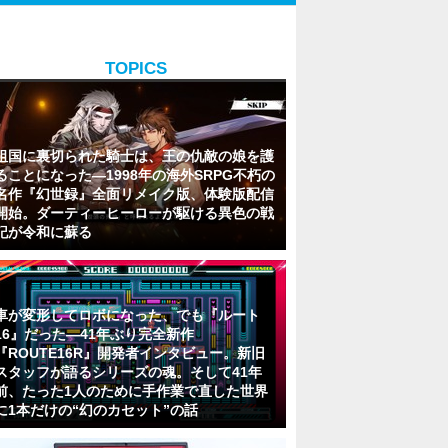
TOPICS
祖国に裏切られた騎士は、王の仇敵の娘を護
ることになった―1998年の海外SRPG不朽の
名作『幻世録』全面リメイク版、体験版配信
開始。ダーティーヒーローが駆ける異色の戦
記が令和に蘇る
車が変形してロボになった、でも『ルート
16』だった―41年ぶり完全新作
『ROUTE16R』開発者インタビュー。新旧
スタッフが語るシリーズの魂。そして41年
前、たった1人のために手作業で直した世界
に1本だけの“幻のカセット”の話