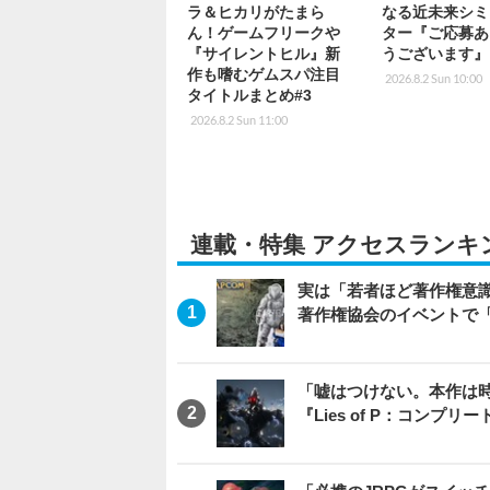
ラ＆ヒカリがたまら
なる近未来シミ
ん！ゲームフリークや
ター『ご応募あ
『サイレントヒル』新
うございます』
作も嗜むゲムスパ注目
2026.8.2 Sun 10:00
タイトルまとめ#3
2026.8.2 Sun 11:00
連載・特集 アクセスランキ
実は「若者ほど著作権意
著作権協会のイベントで
「嘘はつけない。本作は
『Lies of P：コンプリ