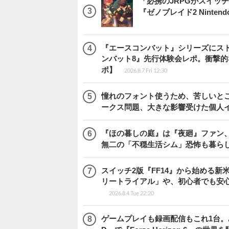
「必携のJRPGがスイッ
『ゼノブレイド2 Nintendo S
『エースコンバット』シリーズにス
ンバット8』先行体験会レポ。衝撃
ポ】
2026.8.7 Fri 12:30
憧れのフォント使うため、苦しいとこ
ークス問題、大きな影響受けた個人
『ほの暮しの庭』は『夜廻』ファン、
無二の「不穏生活シム」恐怖も暮ら
スイッチ2版『FF14』から始める新
リートライアル」や、初心者でも安
2026.8.4 Tue 22:20
ゲームプレイも録画配信もこれ1台。AMD 