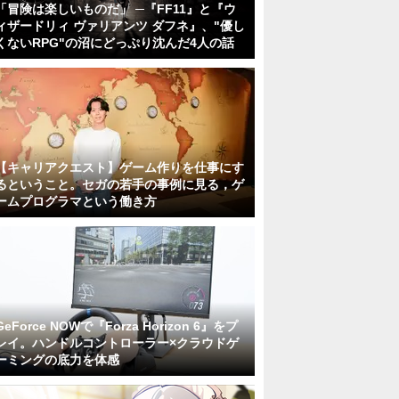
「冒険は楽しいものだ」 ─『FF11』と『ウ
ィザードリィ ヴァリアンツ ダフネ』、"優し
くないRPG"の沼にどっぷり沈んだ4人の話
【キャリアクエスト】ゲーム作りを仕事にす
るということ。セガの若手の事例に見る，ゲ
ームプログラマという働き方
GeForce NOWで『Forza Horizon 6』をプ
レイ。ハンドルコントローラー×クラウドゲ
ーミングの底力を体感