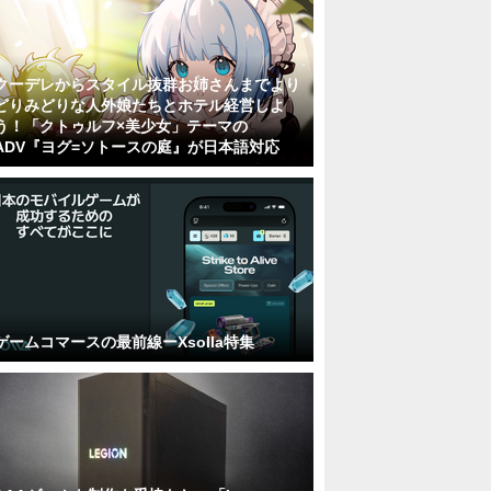
クーデレからスタイル抜群お姉さんまでより
どりみどりな人外娘たちとホテル経営しよ
う！「クトゥルフ×美少女」テーマの
ADV『ヨグ=ソトースの庭』が日本語対応
ゲームコマースの最前線ーXsolla特集