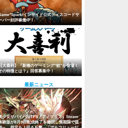
Game*Spark/インサイド公式ディスコードサ
ーバー好評稼働中！
【大喜利】『新種のゲーミング“蚊”が登場！
その特徴とは？』回答募集中！
最新ニュース
美少女サバイバルTPS『アノマリス』Steam
体験版が8月9日配信終了を撤回し無期限で提
供へ。想定を上回る反響―「でもフリューだ