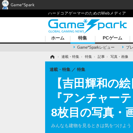
Game*Spark
ハードコアゲーマーのためのWebメディア
ホーム
特集
PCゲーム
Game*Sparkレビュー
プ
ホーム
›
連載・特集
›
特集
›
記事
›
写真・画像
連載・特集
特集
【吉田輝和の絵
『アンチャーテ
8枚目の写真・
みんなも建物を見るときは気をつけよう