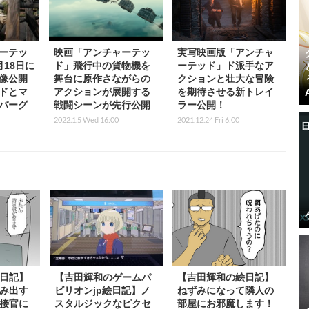
ーテッ
映画「アンチャーテッ
実写映画版「アンチャ
18日に
ド」飛行中の貨物機を
ーテッド」ド派手なア
像公開
舞台に原作さながらの
クションと壮大な冒険
ドとマ
アクションが展開する
を期待させる新トレイ
バーグ
戦闘シーンが先行公開
ラー公開！
2022.1.5 Wed 16:00
2021.12.24 Fri 6:00
日記】
【吉田輝和のゲームパ
【吉田輝和の絵日記】
み出す
ビリオンjp絵日記】ノ
ねずみになって隣人の
接官に
スタルジックなピクセ
部屋にお邪魔します！