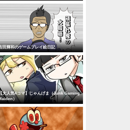
吉田輝和のゲームプレイ絵日記
【大人気4コマ】じゃんげま（Junk Gaming
Maiden）