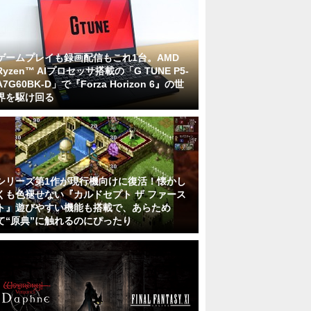
ゲームプレイも録画配信もこれ1台。AMD
Ryzen™ AIプロセッサ搭載の「G TUNE P5-
A7G60BK-D」で『Forza Horizon 6』の世
界を駆け回る
シリーズ第1作が現行機向けに復活！懐かし
くも色褪せない『カルドセプト ザ ファース
ト』遊びやすい機能も搭載で、あらため
て“原典”に触れるのにぴったり