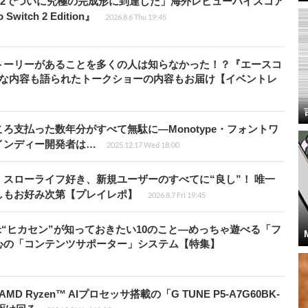
チ2でついに究極の完成形に到達した」海外レビューハイスコア
witch 2 Edition』
2026.8.6 Thu 19:45
トーリーがあることを多くの人は知らなかった！？『エースコ
的な内容も語られたトークショーの内容もお届け【イベントレ
ろ支払った数年分がすべて無駄に―Monotype・フォントワ
インディー開発者は…
2025.12.17 Wed 18:00
スローライフ好き、新規ユーザーのすべてに“良し”！ 唯一
しもお好み次第【プレイレポ】
2026.8.7 Fri 19:45
米“ヒカセン”が知っておきたい10のこと―めっちゃ遊べる「フ
心の「コンテンツサポーター」システム【特集】
Ryzen™ AIプロセッサ搭載の「G TUNE P5-A7G60BK-