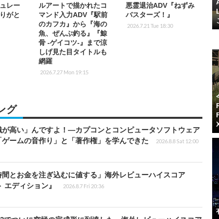
ュレー
ルアートで描かれたコ
悪霊退治ADV『ねずみ
りがと
マンド入力ADV『駅前
バスターズ！』
のカフカ』から『海の
2026.7.21 Tue 18:30
魚、ぜんぶ釣る』『鯨
骨 -ゲイコツ-』まで涼
しげ見た目タイトルも
網羅
2026.7.27 Mon 19:15
ング
識が高い」んですよ！―カプコンとコンピュータソフトウェア
「ゲームの音作り」と「著作権」を学んできた
2026.8.8 Sat 12:00
時間とお金を注ぎ込むに値する」海外レビューハイスコア
ート エディション』
2026.8.7 Fri 20:36