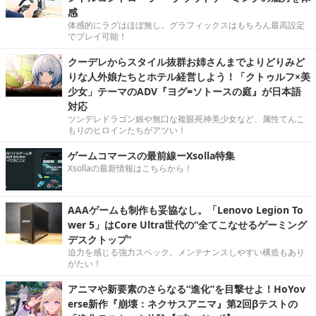
感
体感的にラグはほぼ無し。グラフィックスはもちろん最高設定
でプレイ可能！
クーデレからスタイル抜群お姉さんまでよりどりみど
りな人外娘たちとホテル経営しよう！「クトゥルフ×美
少女」テーマのADV『ヨグ=ソトースの庭』が日本語
対応
ツンデレドラゴン娘や無口な複眼死神美少女など、属性てんこ
もりのヒロインたちがアツい！
ゲームコマースの最前線ーXsolla特集
Xsollaの最新情報はこちらから！
AAAゲームも制作も妥協なし。「Lenovo Legion To
wer 5」はCore Ultra世代の“全てこなせるゲーミング
デスクトップ”
迫力を感じる強力スペック。メンテナンスしやすい構造もあり
がたい！
アニマや新要素のさらなる“進化”を目撃せよ！HoYov
erse新作『崩壊：ネクサスアニマ』第2回βテストの