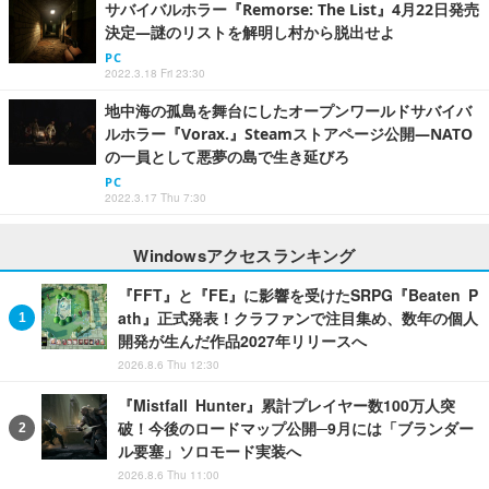
サバイバルホラー『Remorse: The List』4月22日発売
決定―謎のリストを解明し村から脱出せよ
PC
2022.3.18 Fri 23:30
地中海の孤島を舞台にしたオープンワールドサバイバ
ルホラー『Vorax.』Steamストアページ公開―NATO
の一員として悪夢の島で生き延びろ
PC
2022.3.17 Thu 7:30
Windowsアクセスランキング
『FFT』と『FE』に影響を受けたSRPG『Beaten P
ath』正式発表！クラファンで注目集め、数年の個人
開発が生んだ作品2027年リリースへ
2026.8.6 Thu 12:30
『Mistfall Hunter』累計プレイヤー数100万人突
破！今後のロードマップ公開─9月には「ブランダー
ル要塞」ソロモード実装へ
2026.8.6 Thu 11:00