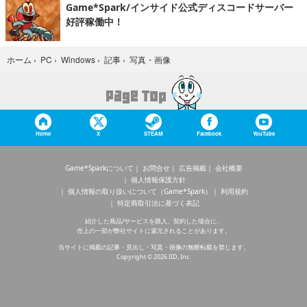
Game*Spark/インサイド公式ディスコードサーバー
好評稼働中！
写真・画像
ホーム
›
PC
›
Windows
›
記事
›
Home
X
STEAM
Facebook
YouTube
Game*Sparkについて
お問合せ
広告掲載
会社概要
個人情報保護方針
個人情報の取り扱いについて（Game*Spark）
利用規約
特定商取引法に基づく表記
紹介した商品/サービスを購入、契約した場合に、
売上の一部が弊社サイトに還元されることがあります。
当サイトに掲載の記事・見出し・写真・画像の無断転載を禁じます。
Copyright © 2026 IID, Inc.