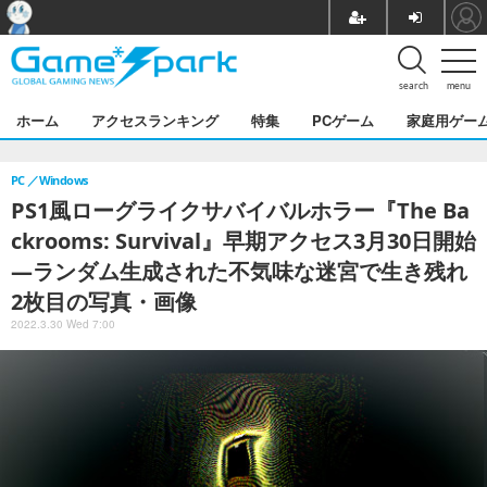
search
menu
ホーム
アクセスランキング
特集
PCゲーム
家庭用ゲー
PC
Windows
PS1風ローグライクサバイバルホラー『The Ba
ckrooms: Survival』早期アクセス3月30日開始
―ランダム生成された不気味な迷宮で生き残れ
2枚目の写真・画像
2022.3.30 Wed 7:00