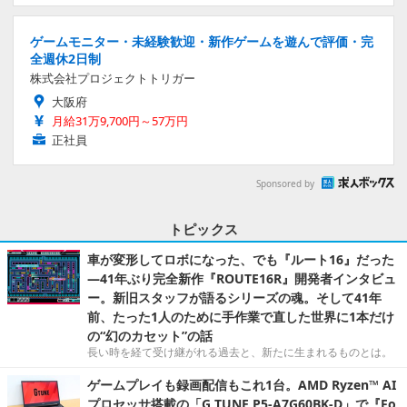
ゲームモニター・未経験歓迎・新作ゲームを遊んで評価・完
全週休2日制
株式会社プロジェクトトリガー
大阪府
月給31万9,700円～57万円
正社員
Sponsored by
トピックス
車が変形してロボになった、でも『ルート16』だった
―41年ぶり完全新作『ROUTE16R』開発者インタビュ
ー。新旧スタッフが語るシリーズの魂。そして41年
前、たった1人のために手作業で直した世界に1本だけ
の“幻のカセット”の話
長い時を経て受け継がれる過去と、新たに生まれるものとは。
ゲームプレイも録画配信もこれ1台。AMD Ryzen™ AI
プロセッサ搭載の「G TUNE P5-A7G60BK-D」で『Fo