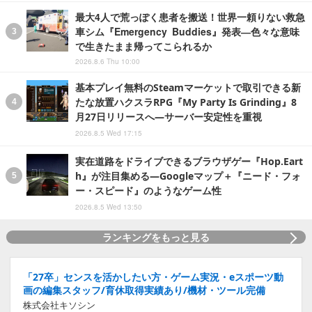
最大4人で荒っぽく患者を搬送！世界一頼りない救急
車シム『Emergency Buddies』発表―色々な意味
で生きたまま帰ってこられるか
2026.8.6 Thu 10:00
基本プレイ無料のSteamマーケットで取引できる新
たな放置ハクスラRPG『My Party Is Grinding』8
月27日リリースへ―サーバー安定性を重視
2026.8.5 Wed 17:15
実在道路をドライブできるブラウザゲー『Hop.Eart
h』が注目集める―Googleマップ＋『ニード・フォ
ー・スピード』のようなゲーム性
2026.8.5 Wed 13:50
ランキングをもっと見る
「27卒」センスを活かしたい方・ゲーム実況・eスポーツ動
画の編集スタッフ/育休取得実績あり/機材・ツール完備
株式会社キソシン