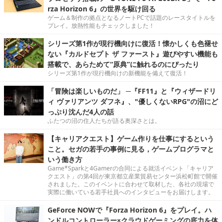
rza Horizon 6』の世界を駆け回る
ゲーム＆制作の拠点となるノートPCで話題のレースタイトルを
プレイ。放熱性能もチェックしました！
シリーズ第1作が現行機向けに復活！懐かしくも色褪せ
ない『カルドセプト ザ ファースト』遊びやすい機能も
搭載で、あらためて“原典”に触れるのにぴったり
シリーズ第1作が現行機向けの新機能を備えて復活！
「冒険は楽しいものだ」 ─『FF11』と『ウィザードリ
ィ ヴァリアンツ ダフネ』、"優しくないRPG"の沼にど
っぷり沈んだ4人の話
ふたつの沼の住人たちが語る奥深さとは。
【キャリアクエスト】ゲーム作りを仕事にするという
こと。セガの若手の事例に見る，ゲームプログラマと
いう働き方
Game*Sparkと4Gamerの合同による就活イベント「キャリア
クエスト」の第4回が東京都立産業貿易センター浜松町館で開催
されました。このイベントに合わせて取材した、各社の現場で
実際に働いている若手社員へのインタビューをお届けします。
GeForce NOWで『Forza Horizon 6』をプレイ。ハ
ンドルコントローラー×クラウドゲーミングの底力を体