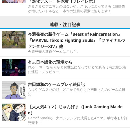
「進化テスト」を体験【プレイレポ】
さまざまなアニマとの出会いや、スキルによってさらに戦略性
が増したバトルなど、本作の注目の要素に迫ります！
連載・注目記事
今週発売の新作ゲーム『Beast of Reincarnation』
『MARVEL Tōkon: Fighting Souls』『ファイナルフ
ァンタジーXIV』他
今週発売の新作ゲームはこちら。
有志日本語化の現場から
PCゲーマーなら何かとお世話になっているであろう有志翻訳者
に連続インタビュー。
吉田輝和のゲームプレイ絵日記
もはやゲムスパの顔！どこかで見かけた吉田さんのゲーム絵日
記
【大人気4コマ】じゃんげま（Junk Gaming Maide
n）
Game*Sparkの一大コンテンツに成長した4コマ。単行本も好評
発売中！