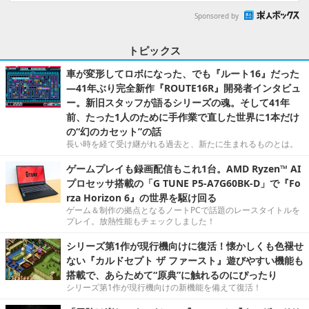
Sponsored by
トピックス
車が変形してロボになった、でも『ルート16』だった
―41年ぶり完全新作『ROUTE16R』開発者インタビュ
ー。新旧スタッフが語るシリーズの魂。そして41年
前、たった1人のために手作業で直した世界に1本だけ
の“幻のカセット”の話
長い時を経て受け継がれる過去と、新たに生まれるものとは。
ゲームプレイも録画配信もこれ1台。AMD Ryzen™ AI
プロセッサ搭載の「G TUNE P5-A7G60BK-D」で『Fo
rza Horizon 6』の世界を駆け回る
ゲーム＆制作の拠点となるノートPCで話題のレースタイトルを
プレイ。放熱性能もチェックしました！
シリーズ第1作が現行機向けに復活！懐かしくも色褪せ
ない『カルドセプト ザ ファースト』遊びやすい機能も
搭載で、あらためて“原典”に触れるのにぴったり
シリーズ第1作が現行機向けの新機能を備えて復活！