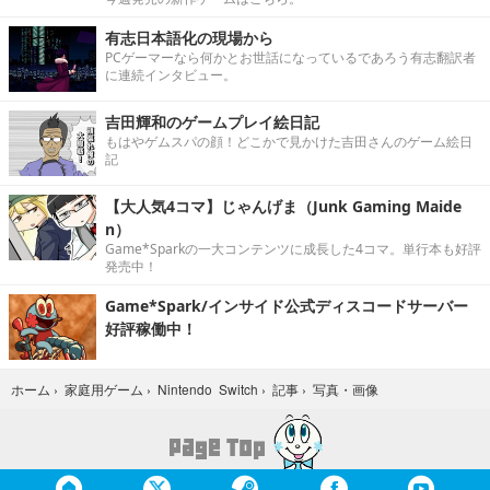
有志日本語化の現場から
PCゲーマーなら何かとお世話になっているであろう有志翻訳者
に連続インタビュー。
吉田輝和のゲームプレイ絵日記
もはやゲムスパの顔！どこかで見かけた吉田さんのゲーム絵日
記
【大人気4コマ】じゃんげま（Junk Gaming Maide
n）
Game*Sparkの一大コンテンツに成長した4コマ。単行本も好評
発売中！
Game*Spark/インサイド公式ディスコードサーバー
好評稼働中！
写真・画像
ホーム
›
家庭用ゲーム
›
Nintendo Switch
›
記事
›