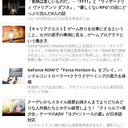
「冒険は楽しいものだ」 ─『FF11』と『ウィザードリ
ィ ヴァリアンツ ダフネ』、"優しくないRPG"の沼にど
っぷり沈んだ4人の話
ふたつの沼の住人たちが語る奥深さとは。
【キャリアクエスト】ゲーム作りを仕事にするという
こと。セガの若手の事例に見る，ゲームプログラマと
いう働き方
Game*Sparkと4Gamerの合同による就活イベント「キャリア
クエスト」の第4回が東京都立産業貿易センター浜松町館で開催
されました。このイベントに合わせて取材した、各社の現場で
実際に働いている若手社員へのインタビューをお届けします。
GeForce NOWで『Forza Horizon 6』をプレイ。ハ
ンドルコントローラー×クラウドゲーミングの底力を体
感
体感的にラグはほぼ無し。グラフィックスはもちろん最高設定
でプレイ可能！
クーデレからスタイル抜群お姉さんまでよりどりみど
りな人外娘たちとホテル経営しよう！「クトゥルフ×美
少女」テーマのADV『ヨグ=ソトースの庭』が日本語
対応
ツンデレドラゴン娘や無口な複眼死神美少女など、属性てんこ