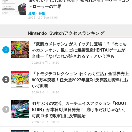
懐かしい？ はじめて見る？ 知られざるアーケードコン
トローラーの世界
連載・特集
2022.1.30 Sun 14:00
Nintendo Switchアクセスランキング
『変態カメレオン』がスイッチに登場！？『めっち
ゃカメレオン』風ロゴに粗製乱造HENTAIゲームが
合体―「なぜこれが許される？」という声も
2026.8.6 Thu 16:30
『トモダチコレクション わくわく生活』全世界売上
800万本突破！任天堂2027年度Q1決算説明資料にお
いて判明
2026.8.6 Thu 18:26
41年ぶりの復活、カーチェイスアクション『ROUT
E16R』が本日8月6日発売！ 逃げるだけじゃない、
可変ロボで敵軍団に反撃開始
2026.8.6 Thu 10:00