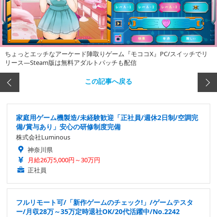
ちょっとエッチなアーケード陣取りゲーム『モココX』PC/スイッチでリ
リース―Steam版は無料アダルトパッチも配信
この記事へ戻る
家庭用ゲーム機製造/未経験歓迎「正社員/週休2日制/空調完
備/賞与あり」安心の研修制度完備
株式会社Luminous
神奈川県
月給26万5,000円～30万円
正社員
フルリモート可/「新作ゲームのチェック!」/ゲームテスタ
ー/月収28万～35万定時退社OK/20代活躍中/No.2242