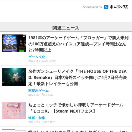
Sponsored by
関連ニュース
1981年のアーケードゲーム『フロッガー』で前人未到
の100万点超えのハイスコア達成―プレイ時間はなん
と7時間以上
ゲーム文化
2022.3.9 Wed 20:30
名作ガンシューリメイク『THE HOUSE OF THE DEA
D: Remake』日本/海外スイッチ向けに4月7日発売決
定！最新トレイラーも公開
家庭用ゲーム
2022.3.4 Fri 21:30
ちょっとエッチで懐かしい陣取りアーケードゲーム
『モココX』【Steam NEXTフェス】
連載・特集
2022.2.28 Mon 9:00