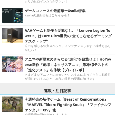
もりのヒロインたちがアツい！
ゲームコマースの最前線ーXsolla特集
Xsollaの最新情報はこちらから！
AAAゲームも制作も妥協なし。「Lenovo Legion To
wer 5」はCore Ultra世代の“全てこなせるゲーミング
デスクトップ”
迫力を感じる強力スペック。メンテナンスしやすい構造もあり
がたい！
アニマや新要素のさらなる“進化”を目撃せよ！HoYov
erse新作『崩壊：ネクサスアニマ』第2回βテストの
「進化テスト」を体験【プレイレポ】
さまざまなアニマとの出会いや、スキルによってさらに戦略性
が増したバトルなど、本作の注目の要素に迫ります！
連載・注目記事
今週発売の新作ゲーム『Beast of Reincarnation』
『MARVEL Tōkon: Fighting Souls』『ファイナルフ
ァンタジーXIV』他
今週発売の新作ゲームはこちら。