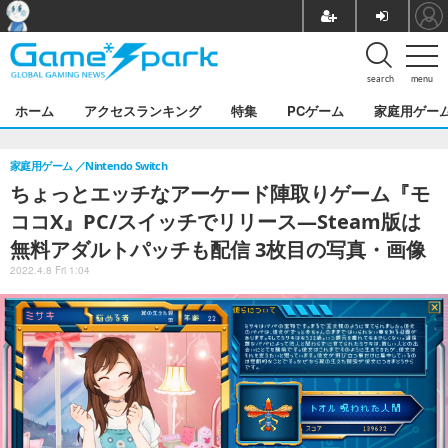
search
menu
ホーム
アクセスランキング
特集
PCゲーム
家庭用ゲー
家庭用ゲーム
Nintendo Switch
ちょっとエッチなアーケード陣取りゲーム『モ
ココX』PC/スイッチでリリース―Steam版は
無料アダルトパッチも配信 3枚目の写真・画像
2022.4.8 Fri 1:04