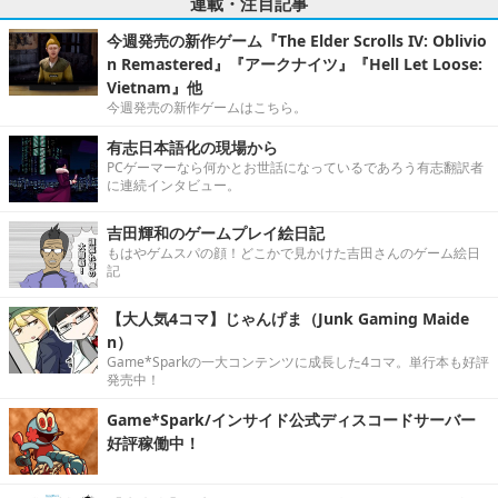
連載・注目記事
今週発売の新作ゲーム『The Elder Scrolls IV: Oblivio
n Remastered』『アークナイツ』『Hell Let Loose:
Vietnam』他
今週発売の新作ゲームはこちら。
有志日本語化の現場から
PCゲーマーなら何かとお世話になっているであろう有志翻訳者
に連続インタビュー。
吉田輝和のゲームプレイ絵日記
もはやゲムスパの顔！どこかで見かけた吉田さんのゲーム絵日
記
【大人気4コマ】じゃんげま（Junk Gaming Maide
n）
Game*Sparkの一大コンテンツに成長した4コマ。単行本も好評
発売中！
Game*Spark/インサイド公式ディスコードサーバー
好評稼働中！