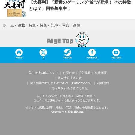
【大喜利】『新種のゲーミング“蚊”が登場！ その特徴
とは？』回答募集中！
写真・画像
ホーム
›
連載・特集
›
特集
›
記事
›
Home
X
STEAM
Facebook
YouTube
Game*Sparkについて
お問合せ
広告掲載
会社概要
個人情報保護方針
個人情報の取り扱いについて（Game*Spark）
利用規約
特定商取引法に基づく表記
紹介した商品/サービスを購入、契約した場合に、
売上の一部が弊社サイトに還元されることがあります。
当サイトに掲載の記事・見出し・写真・画像の無断転載を禁じます。
Copyright © 2026 IID, Inc.