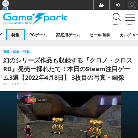
search
menu
グ
特集
PCゲーム
家庭用ゲーム
セール/無料
カルチャ
連載・特集
特集
幻のシリーズ作品も収録する『クロノ・クロス
RD』発売ー採れたて！本日のSteam注目ゲー
ム3選【2022年4月8日】 3枚目の写真・画像
2022.4.8 Fri 17:00