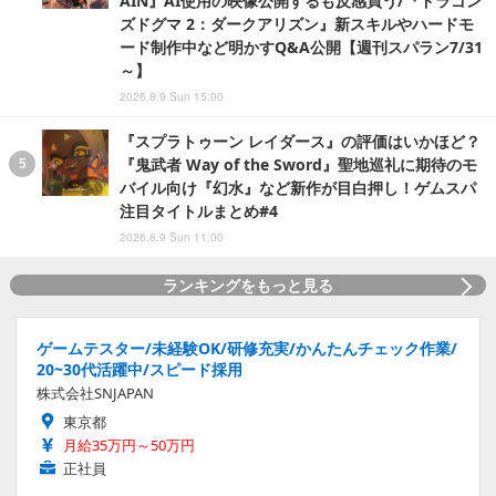
AIN』AI使用の映像公開するも反感買う/『ドラゴン
ズドグマ 2：ダークアリズン』新スキルやハードモ
ード制作中など明かすQ&A公開【週刊スパラン7/31
～】
2026.8.9 Sun 15:00
『スプラトゥーン レイダース』の評価はいかほど？
『鬼武者 Way of the Sword』聖地巡礼に期待のモ
バイル向け『幻水』など新作が目白押し！ゲムスパ
注目タイトルまとめ#4
2026.8.9 Sun 11:00
ランキングをもっと見る
ゲームテスター/未経験OK/研修充実/かんたんチェック作業/
20~30代活躍中/スピード採用
株式会社SNJAPAN
東京都
月給35万円～50万円
正社員