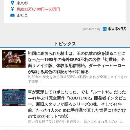
東京都
月給32万6,100円～60万円
正社員
Sponsored by
トピックス
祖国に裏切られた騎士は、王の仇敵の娘を護ることに
なった―1998年の海外SRPG不朽の名作『幻世録』全
面リメイク版、体験版配信開始。ダーティーヒーロー
が駆ける異色の戦記が令和に蘇る
約30年の歴史を誇る海外SRPGの不朽の名作が全面リメイクされ
て登場！
車が変形してロボになった、でも『ルート16』だった
―41年ぶり完全新作『ROUTE16R』開発者インタビュ
ー。新旧スタッフが語るシリーズの魂。そして41年
前、たった1人のために手作業で直した世界に1本だけ
の“幻のカセット”の話
長い時を経て受け継がれる過去と、新たに生まれるものとは。