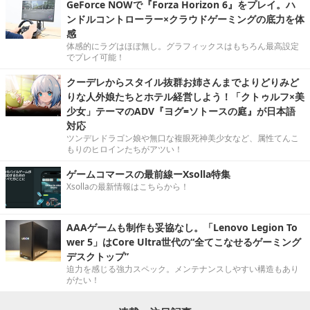
GeForce NOWで『Forza Horizon 6』をプレイ。ハ
ンドルコントローラー×クラウドゲーミングの底力を体
感
体感的にラグはほぼ無し。グラフィックスはもちろん最高設定
でプレイ可能！
クーデレからスタイル抜群お姉さんまでよりどりみど
りな人外娘たちとホテル経営しよう！「クトゥルフ×美
少女」テーマのADV『ヨグ=ソトースの庭』が日本語
対応
ツンデレドラゴン娘や無口な複眼死神美少女など、属性てんこ
もりのヒロインたちがアツい！
ゲームコマースの最前線ーXsolla特集
Xsollaの最新情報はこちらから！
AAAゲームも制作も妥協なし。「Lenovo Legion To
wer 5」はCore Ultra世代の“全てこなせるゲーミング
デスクトップ”
迫力を感じる強力スペック。メンテナンスしやすい構造もあり
がたい！