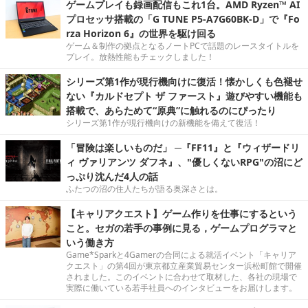
ゲームプレイも録画配信もこれ1台。AMD Ryzen™ AI
プロセッサ搭載の「G TUNE P5-A7G60BK-D」で『Fo
rza Horizon 6』の世界を駆け回る
ゲーム＆制作の拠点となるノートPCで話題のレースタイトルを
プレイ。放熱性能もチェックしました！
シリーズ第1作が現行機向けに復活！懐かしくも色褪せ
ない『カルドセプト ザ ファースト』遊びやすい機能も
搭載で、あらためて“原典”に触れるのにぴったり
シリーズ第1作が現行機向けの新機能を備えて復活！
「冒険は楽しいものだ」 ─『FF11』と『ウィザードリ
ィ ヴァリアンツ ダフネ』、"優しくないRPG"の沼にど
っぷり沈んだ4人の話
ふたつの沼の住人たちが語る奥深さとは。
【キャリアクエスト】ゲーム作りを仕事にするという
こと。セガの若手の事例に見る，ゲームプログラマと
いう働き方
Game*Sparkと4Gamerの合同による就活イベント「キャリア
クエスト」の第4回が東京都立産業貿易センター浜松町館で開催
されました。このイベントに合わせて取材した、各社の現場で
実際に働いている若手社員へのインタビューをお届けします。