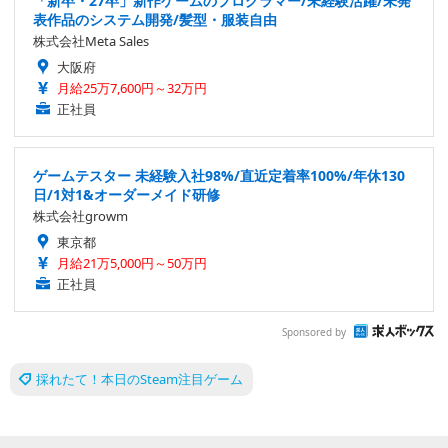
「新卒・27卒」新作ゲームのプログラマー/未経験活躍/未発
表作品のシステム開発/髪型・服装自由
株式会社Meta Sales
大阪府
月給25万7,600円～32万円
正社員
ゲームテスター 未経験入社98%/直近定着率100%/年休130
日/1対1&オーダーメイド研修
株式会社growm
東京都
月給21万5,000円～50万円
正社員
Sponsored by
採れたて！本日のSteam注目ゲーム