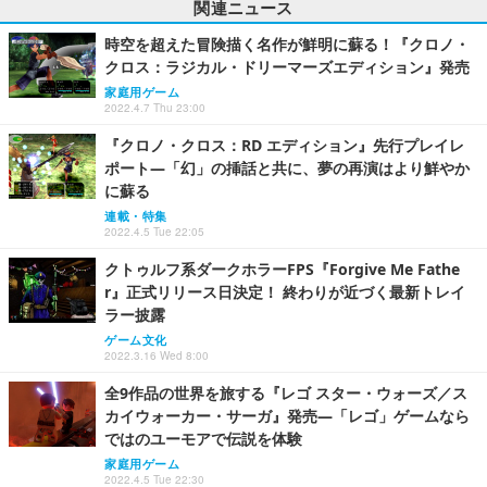
関連ニュース
時空を超えた冒険描く名作が鮮明に蘇る！『クロノ・
クロス：ラジカル・ドリーマーズエディション』発売
家庭用ゲーム
2022.4.7 Thu 23:00
『クロノ・クロス：RD エディション』先行プレイレ
ポート―「幻」の挿話と共に、夢の再演はより鮮やか
に蘇る
連載・特集
2022.4.5 Tue 22:05
クトゥルフ系ダークホラーFPS『Forgive Me Fathe
r』正式リリース日決定！ 終わりが近づく最新トレイ
ラー披露
ゲーム文化
2022.3.16 Wed 8:00
全9作品の世界を旅する『レゴ スター・ウォーズ／ス
カイウォーカー・サーガ』発売―「レゴ」ゲームなら
ではのユーモアで伝説を体験
家庭用ゲーム
2022.4.5 Tue 22:30