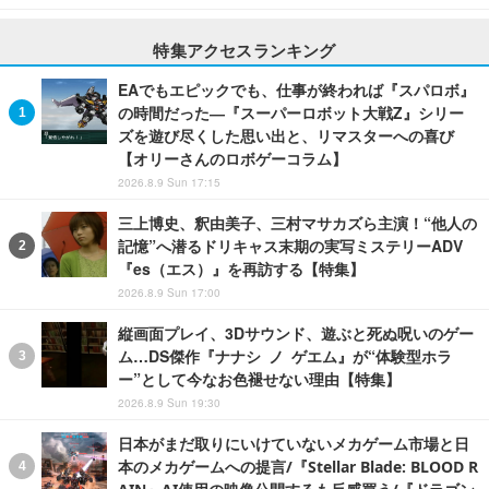
特集アクセスランキング
EAでもエピックでも、仕事が終われば『スパロボ』
の時間だった―『スーパーロボット大戦Z』シリー
ズを遊び尽くした思い出と、リマスターへの喜び
【オリーさんのロボゲーコラム】
2026.8.9 Sun 17:15
三上博史、釈由美子、三村マサカズら主演！“他人の
記憶”へ潜るドリキャス末期の実写ミステリーADV
『es（エス）』を再訪する【特集】
2026.8.9 Sun 17:00
縦画面プレイ、3Dサウンド、遊ぶと死ぬ呪いのゲー
ム…DS傑作『ナナシ ノ ゲエム』が“体験型ホラ
ー”として今なお色褪せない理由【特集】
2026.8.9 Sun 19:30
日本がまだ取りにいけていないメカゲーム市場と日
本のメカゲームへの提言/『Stellar Blade: BLOOD R