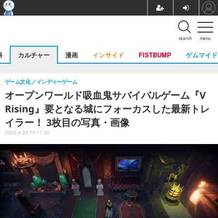
search
menu
料
カルチャー
漫画
インサイド
FISTBUMP
ゲムマイド
ゲーム文化
インディーゲーム
オープンワールド吸血鬼サバイバルゲーム『V
Rising』要となる城にフォーカスした最新トレ
イラー！ 3枚目の写真・画像
2022.4.29 Fri 17:30