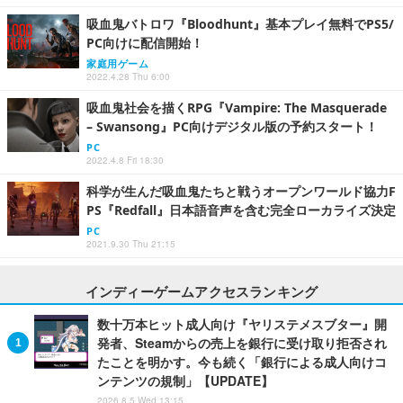
吸血鬼バトロワ『Bloodhunt』基本プレイ無料でPS5/
PC向けに配信開始！
家庭用ゲーム
2022.4.28 Thu 6:00
吸血鬼社会を描くRPG『Vampire: The Masquerade
– Swansong』PC向けデジタル版の予約スタート！
PC
2022.4.8 Fri 18:30
科学が生んだ吸血鬼たちと戦うオープンワールド協力F
PS『Redfall』日本語音声を含む完全ローカライズ決定
PC
2021.9.30 Thu 21:15
インディーゲームアクセスランキング
数十万本ヒット成人向け『ヤリステメスブター』開
発者、Steamからの売上を銀行に受け取り拒否され
たことを明かす。今も続く「銀行による成人向けコ
ンテンツの規制」【UPDATE】
2026.8.5 Wed 13:15