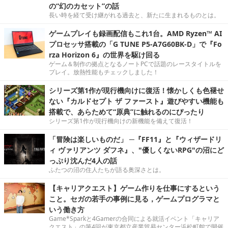
の“幻のカセット”の話
長い時を経て受け継がれる過去と、新たに生まれるものとは。
ゲームプレイも録画配信もこれ1台。AMD Ryzen™ AI
プロセッサ搭載の「G TUNE P5-A7G60BK-D」で『Fo
rza Horizon 6』の世界を駆け回る
ゲーム＆制作の拠点となるノートPCで話題のレースタイトルを
プレイ。放熱性能もチェックしました！
シリーズ第1作が現行機向けに復活！懐かしくも色褪せ
ない『カルドセプト ザ ファースト』遊びやすい機能も
搭載で、あらためて“原典”に触れるのにぴったり
シリーズ第1作が現行機向けの新機能を備えて復活！
「冒険は楽しいものだ」 ─『FF11』と『ウィザードリ
ィ ヴァリアンツ ダフネ』、"優しくないRPG"の沼にど
っぷり沈んだ4人の話
ふたつの沼の住人たちが語る奥深さとは。
【キャリアクエスト】ゲーム作りを仕事にするという
こと。セガの若手の事例に見る，ゲームプログラマと
いう働き方
Game*Sparkと4Gamerの合同による就活イベント「キャリア
クエスト」の第4回が東京都立産業貿易センター浜松町館で開催