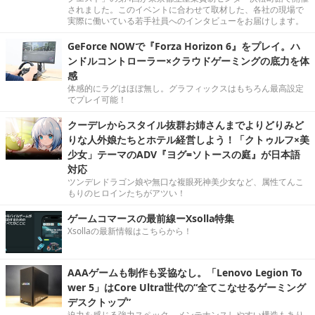
されました。このイベントに合わせて取材した、各社の現場で
実際に働いている若手社員へのインタビューをお届けします。
GeForce NOWで『Forza Horizon 6』をプレイ。ハ
ンドルコントローラー×クラウドゲーミングの底力を体
感
体感的にラグはほぼ無し。グラフィックスはもちろん最高設定
でプレイ可能！
クーデレからスタイル抜群お姉さんまでよりどりみど
りな人外娘たちとホテル経営しよう！「クトゥルフ×美
少女」テーマのADV『ヨグ=ソトースの庭』が日本語
対応
ツンデレドラゴン娘や無口な複眼死神美少女など、属性てんこ
もりのヒロインたちがアツい！
ゲームコマースの最前線ーXsolla特集
Xsollaの最新情報はこちらから！
AAAゲームも制作も妥協なし。「Lenovo Legion To
wer 5」はCore Ultra世代の“全てこなせるゲーミング
デスクトップ”
迫力を感じる強力スペック。メンテナンスしやすい構造もあり