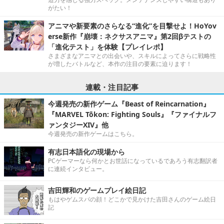
がたい！
アニマや新要素のさらなる“進化”を目撃せよ！HoYov
erse新作『崩壊：ネクサスアニマ』第2回βテストの
「進化テスト」を体験【プレイレポ】
さまざまなアニマとの出会いや、スキルによってさらに戦略性
が増したバトルなど、本作の注目の要素に迫ります！
連載・注目記事
今週発売の新作ゲーム『Beast of Reincarnation』
『MARVEL Tōkon: Fighting Souls』『ファイナルフ
ァンタジーXIV』他
今週発売の新作ゲームはこちら。
有志日本語化の現場から
PCゲーマーなら何かとお世話になっているであろう有志翻訳者
に連続インタビュー。
吉田輝和のゲームプレイ絵日記
もはやゲムスパの顔！どこかで見かけた吉田さんのゲーム絵日
記