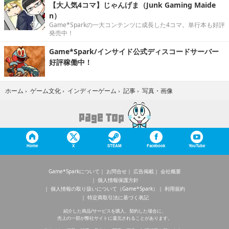
【大人気4コマ】じゃんげま（Junk Gaming Maide
n）
Game*Sparkの一大コンテンツに成長した4コマ。単行本も好評
発売中！
Game*Spark/インサイド公式ディスコードサーバー
好評稼働中！
写真・画像
ホーム
›
ゲーム文化
›
インディーゲーム
›
記事
›
Home
X
STEAM
Facebook
YouTube
Game*Sparkについて
お問合せ
広告掲載
会社概要
個人情報保護方針
個人情報の取り扱いについて（Game*Spark）
利用規約
特定商取引法に基づく表記
紹介した商品/サービスを購入、契約した場合に、
売上の一部が弊社サイトに還元されることがあります。