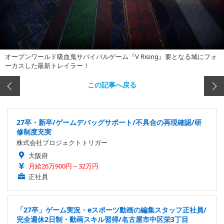
オープンワールド吸血鬼サバイバルゲーム『V Rising』要となる城にフォ
ーカスした最新トレイラー！
この記事へ戻る
27卒・新卒/ゲームデバッグサポート/不具合の再現確認/研
修制度充実
株式会社プロジェクトトリガー
大阪府
月給26万900円～32万円
正社員
「27卒」ゲーム実況・eスポーツ動画の編集スタッフ正社員/
完全週休2日制・動画スキル習得/名古屋市中区栄3丁目