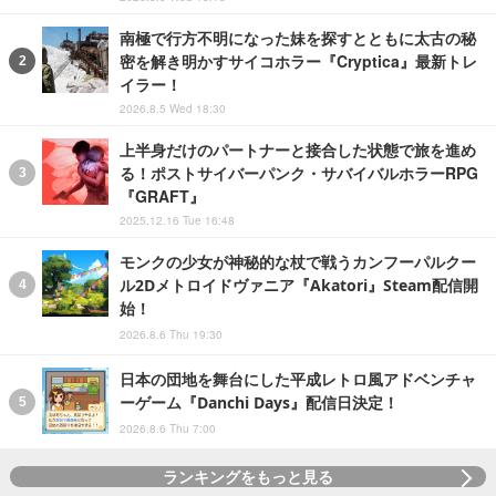
南極で行方不明になった妹を探すとともに太古の秘
密を解き明かすサイコホラー『Cryptica』最新トレ
イラー！
2026.8.5 Wed 18:30
上半身だけのパートナーと接合した状態で旅を進め
る！ポストサイバーパンク・サバイバルホラーRPG
『GRAFT』
2025.12.16 Tue 16:48
モンクの少女が神秘的な杖で戦うカンフーパルクー
ル2Dメトロイドヴァニア『Akatori』Steam配信開
始！
2026.8.6 Thu 19:30
日本の団地を舞台にした平成レトロ風アドベンチャ
ーゲーム『Danchi Days』配信日決定！
2026.8.6 Thu 7:00
ランキングをもっと見る