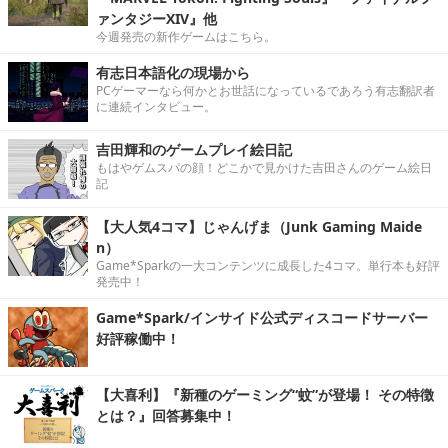
ァンタジーXIV』他
今週発売の新作ゲームはこちら。
有志日本語化の現場から
PCゲーマーなら何かとお世話になっているであろう有志翻訳者
に連続インタビュー。
吉田輝和のゲームプレイ絵日記
もはやゲムスパの顔！どこかで見かけた吉田さんのゲーム絵日
記
【大人気4コマ】じゃんげま（Junk Gaming Maide
n）
Game*Sparkの一大コンテンツに成長した4コマ。単行本も好評
発売中！
Game*Spark/インサイド公式ディスコードサーバー
好評稼働中！
【大喜利】『新種のゲーミング“蚊”が登場！ その特徴
とは？』回答募集中！