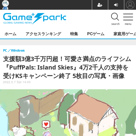
search
menu
ホーム
アクセスランキング
特集
PCゲーム
家庭用ゲー
PC
Windows
支援額3億3千万円超！可愛さ満点のライフシム
『PuffPals: Island Skies』4万2千人の支持を
受けKSキャンペーン終了 5枚目の写真・画像
2022.5.7 Sat 14:00