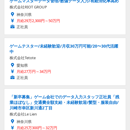
ゲームマスターデータ管理/数値データ入力/有給消化率高め
株式会社RIOT GROUP
神奈川県
月給29万2,300円～50万円
正社員
ゲームテスター/未経験歓迎/月収30万円可能/20〜30代活躍
中
株式会社Tetote
愛知県
月給27万円～34万円
正社員
「新卒募集」ゲーム会社でのデータ入力スタッフ正社員「残
業ほぼなし」交通費全額支給・未経験歓迎/髪型・服装自由/
川崎市幸区新川通2丁目
株式会社Le Lien
神奈川県
月給25万300円～32万円