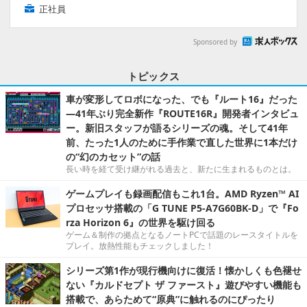
正社員
Sponsored by
トピックス
車が変形してロボになった、でも『ルート16』だった
―41年ぶり完全新作『ROUTE16R』開発者インタビュ
ー。新旧スタッフが語るシリーズの魂。そして41年
前、たった1人のために手作業で直した世界に1本だけ
の“幻のカセット”の話
長い時を経て受け継がれる過去と、新たに生まれるものとは。
ゲームプレイも録画配信もこれ1台。AMD Ryzen™ AI
プロセッサ搭載の「G TUNE P5-A7G60BK-D」で『Fo
rza Horizon 6』の世界を駆け回る
ゲーム＆制作の拠点となるノートPCで話題のレースタイトルを
プレイ。放熱性能もチェックしました！
シリーズ第1作が現行機向けに復活！懐かしくも色褪せ
ない『カルドセプト ザ ファースト』遊びやすい機能も
搭載で、あらためて“原典”に触れるのにぴったり