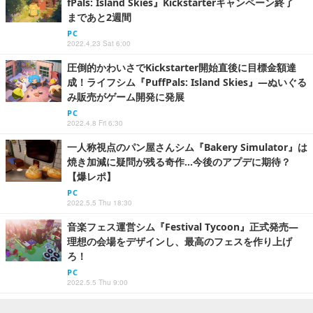
fPals: Island Skies』Kickstarterキャンペーン終了
まであと2週間
PC
2022.4.23 Sat 6:00
圧倒的かわいさでKickstarter開始直後に目標金額達
成！ライフシム『PuffPals: Island Skies』―ぬいぐる
み販売がゲーム開発に発展
PC
2022.4.8 Fri 6:30
一人称視点のパン屋さんシム『Bakery Simulator』は
焼き加減に疑問が残る奇作…今後のアプデに期待？
【爆レポ】
PC
2022.5.5 Thu 18:30
音楽フェス運営シム『Festival Tycoon』正式発売―
理想の会場をデザインし、最高のフェスを作り上げ
ろ！
PC
2022.5.5 Thu 9:00