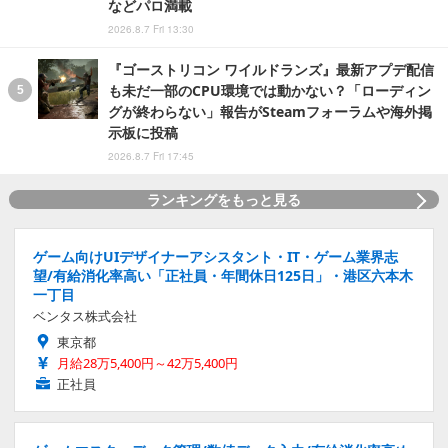
などパロ満載
2026.8.7 Fri 13:30
『ゴーストリコン ワイルドランズ』最新アプデ配信
も未だ一部のCPU環境では動かない？「ローディン
グが終わらない」報告がSteamフォーラムや海外掲
示板に投稿
2026.8.7 Fri 17:45
ランキングをもっと見る
ゲーム向けUIデザイナーアシスタント・IT・ゲーム業界志
望/有給消化率高い「正社員・年間休日125日」・港区六本木
一丁目
ベンタス株式会社
東京都
月給28万5,400円～42万5,400円
正社員