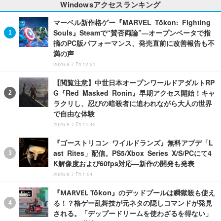
Windowsアクセスランキング
マーベル新作格ゲー『MARVEL Tōkon: Fighting
Souls』Steamで“賛否両論”―オープンベータで指
摘のPC版パフォーマンス、発売直前に改善報告も不
満の声
2026.8.7 Fri 12:21
【閲覧注意】中世日本オープンワールドアダルトRP
G『Red Masked Ronin』早期アクセス開始！キャ
ラクリし、忍びの暗殺者に追われながら大人の世界
で自由な体験
2026.8.7 Fri 14:45
『ゴーストリコン ワイルドランズ』無料アプデ「L
ast Rites」配信。PS5/Xbox Series X/S/PCにて4
K解像度および60fps対応―新作の開発も発表
2026.8.7 Fri 1:54
『MARVEL Tōkon』のデッドプールは瞬獄殺も使え
る！？格ゲー乱舞技が元ネタの隠しコマンドが発見
される。「デップードリームを使わざるを得ない」