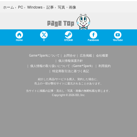
写真・画像
ホーム
›
PC
›
Windows
›
記事
›
Home
X
STEAM
Facebook
YouTube
Game*Sparkについて
お問合せ
広告掲載
会社概要
個人情報保護方針
個人情報の取り扱いについて（Game*Spark）
利用規約
特定商取引法に基づく表記
紹介した商品/サービスを購入、契約した場合に、
売上の一部が弊社サイトに還元されることがあります。
当サイトに掲載の記事・見出し・写真・画像の無断転載を禁じます。
Copyright © 2026 IID, Inc.