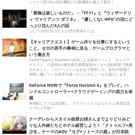
シリーズ第1作が現行機向けの新機能を備えて復活！
「冒険は楽しいものだ」 ─『FF11』と『ウィザードリ
ィ ヴァリアンツ ダフネ』、"優しくないRPG"の沼にど
っぷり沈んだ4人の話
ふたつの沼の住人たちが語る奥深さとは。
【キャリアクエスト】ゲーム作りを仕事にするという
こと。セガの若手の事例に見る，ゲームプログラマと
いう働き方
Game*Sparkと4Gamerの合同による就活イベント「キャリア
クエスト」の第4回が東京都立産業貿易センター浜松町館で開催
されました。このイベントに合わせて取材した、各社の現場で
実際に働いている若手社員へのインタビューをお届けします。
GeForce NOWで『Forza Horizon 6』をプレイ。ハ
ンドルコントローラー×クラウドゲーミングの底力を体
感
体感的にラグはほぼ無し。グラフィックスはもちろん最高設定
でプレイ可能！
クーデレからスタイル抜群お姉さんまでよりどりみど
りな人外娘たちとホテル経営しよう！「クトゥルフ×美
少女」テーマのADV『ヨグ=ソトースの庭』が日本語