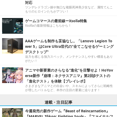
対応
ツンデレドラゴン娘や無口な複眼死神美少女など、属性てんこ
もりのヒロインたちがアツい！
ゲームコマースの最前線ーXsolla特集
Xsollaの最新情報はこちらから！
AAAゲームも制作も妥協なし。「Lenovo Legion To
wer 5」はCore Ultra世代の“全てこなせるゲーミング
デスクトップ”
迫力を感じる強力スペック。メンテナンスしやすい構造もあり
がたい！
アニマや新要素のさらなる“進化”を目撃せよ！HoYov
erse新作『崩壊：ネクサスアニマ』第2回βテストの
「進化テスト」を体験【プレイレポ】
さまざまなアニマとの出会いや、スキルによってさらに戦略性
が増したバトルなど、本作の注目の要素に迫ります！
連載・注目記事
今週発売の新作ゲーム『Beast of Reincarnation』
『MARVEL Tōkon: Fighting Souls』『ファイナルフ