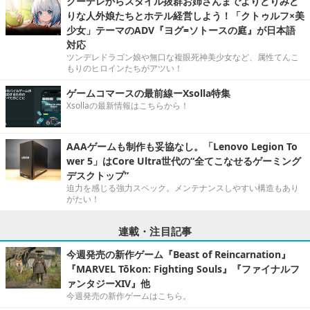
クーデレからスタイル抜群お姉さんまでよりどりみど
りな人外娘たちとホテル経営しよう！「クトゥルフ×美
少女」テーマのADV『ヨグ=ソトースの庭』が日本語
対応
ツンデレドラゴン娘や無口な複眼死神美少女など、属性てんこ
もりのヒロインたちがアツい！
ゲームコマースの最前線ーXsolla特集
Xsollaの最新情報はこちらから！
AAAゲームも制作も妥協なし。「Lenovo Legion To
wer 5」はCore Ultra世代の“全てこなせるゲーミング
デスクトップ”
迫力を感じる強力スペック。メンテナンスしやすい構造もあり
がたい！
連載・注目記事
今週発売の新作ゲーム『Beast of Reincarnation』
『MARVEL Tōkon: Fighting Souls』『ファイナルフ
ァンタジーXIV』他
今週発売の新作ゲームはこちら。