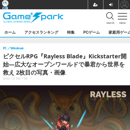
search
menu
ホーム
アクセスランキング
特集
PCゲーム
家庭用ゲー
PC
Windows
ピクセルRPG『Rayless Blade』Kickstarter開
始―広大なオープンワールドで暴君から世界を
救え 2枚目の写真・画像
2022.7.2 Sat 7:30