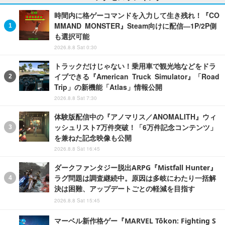
時間内に格ゲーコマンドを入力して生き残れ！『CO
MMAND MONSTER』Steam向けに配信―1P/2P側
も選択可能
2026.8.8 Sat 0:30
トラックだけじゃない！乗用車で観光地などをドラ
イブできる『American Truck Simulator』「Road
Trip」の新機能「Atlas」情報公開
2026.8.8 Sat 7:30
体験版配信中の『アノマリス／ANOMALITH』ウィ
ッシュリスト7万件突破！「6万件記念コンテンツ」
を兼ねた記念映像も公開
2026.8.8 Sat 16:45
ダークファンタジー脱出ARPG『Mistfall Hunter』
ラグ問題は調査継続中。原因は多岐にわたり一括解
決は困難、アップデートごとの軽減を目指す
2026.8.8 Sat 15:45
マーベル新作格ゲー『MARVEL Tōkon: Fighting S