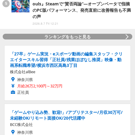
ouls』Steamで“賛否両論”―オープンベータで指摘
のPC版パフォーマンス、発売直前に改善報告も不満
の声
2026.8.7 Fri 12:21
ランキングをもっと見る
「27卒」ゲーム実況・eスポーツ動画の編集スタッフ・クリ
エイタースキル習得「正社員/残業ほぼなし推奨」映像・動
画系転職希望/横浜市西区高島3丁目
株式会社alBee
神奈川県
月給26万2,100円～32万円
正社員
「ゲームやり込み勢、歓迎!」/アプリテスター/月収30万可/
未経験OK/リモート面接OK/20代活躍中
BCC株式会社
神奈川県