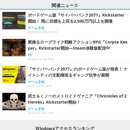
関連ニュース
ボードゲーム版『サイバーパンク2077』Kickstarter
開始！ 既に目標を上回る2,500万円以上を調達
ゲーム文化
2022.6.22 Wed 16:00
屍操るローグライク戦略アクションRPG『Corpse Kee
per』Kickstarter開始―Steam体験版配信中
PC
2022.6.18 Sat 6:00
『サイバーパンク2077』のボードゲーム版が発表！ ナ
イトシティの支配権巡るギャング抗争が展開
ゲーム文化
2022.6.3 Fri 16:01
武士＆くノ一のメトロイドヴァニア『Chronicles of 2
Heroes』Kickstarter開始！
ゲーム文化
2022.6.2 Thu 7:30
Windowsアクセスランキング