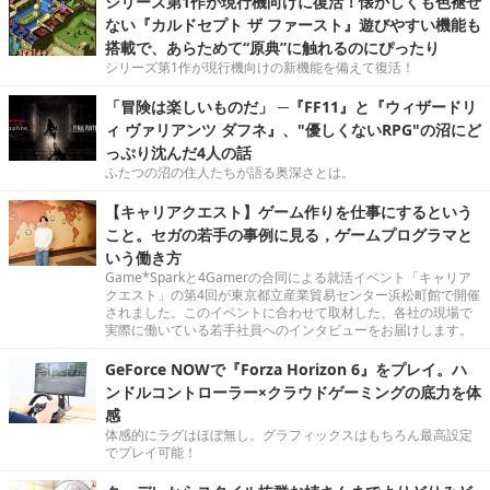
シリーズ第1作が現行機向けに復活！懐かしくも色褪せ
ない『カルドセプト ザ ファースト』遊びやすい機能も
搭載で、あらためて“原典”に触れるのにぴったり
シリーズ第1作が現行機向けの新機能を備えて復活！
「冒険は楽しいものだ」 ─『FF11』と『ウィザードリ
ィ ヴァリアンツ ダフネ』、"優しくないRPG"の沼にど
っぷり沈んだ4人の話
ふたつの沼の住人たちが語る奥深さとは。
【キャリアクエスト】ゲーム作りを仕事にするという
こと。セガの若手の事例に見る，ゲームプログラマと
いう働き方
Game*Sparkと4Gamerの合同による就活イベント「キャリア
クエスト」の第4回が東京都立産業貿易センター浜松町館で開催
されました。このイベントに合わせて取材した、各社の現場で
実際に働いている若手社員へのインタビューをお届けします。
GeForce NOWで『Forza Horizon 6』をプレイ。ハ
ンドルコントローラー×クラウドゲーミングの底力を体
感
体感的にラグはほぼ無し。グラフィックスはもちろん最高設定
でプレイ可能！