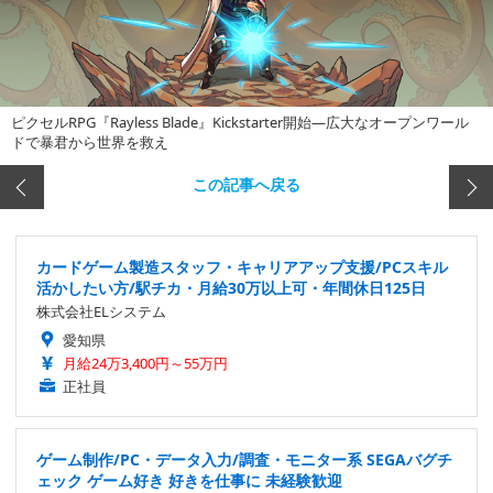
ピクセルRPG『Rayless Blade』Kickstarter開始―広大なオープンワール
ドで暴君から世界を救え
この記事へ戻る
カードゲーム製造スタッフ・キャリアアップ支援/PCスキル
活かしたい方/駅チカ・月給30万以上可・年間休日125日
株式会社ELシステム
愛知県
月給24万3,400円～55万円
正社員
ゲーム制作/PC・データ入力/調査・モニター系 SEGAバグチ
ェック ゲーム好き 好きを仕事に 未経験歓迎