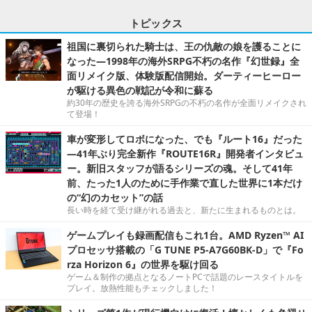
トピックス
祖国に裏切られた騎士は、王の仇敵の娘を護ることに
なった―1998年の海外SRPG不朽の名作『幻世録』全
面リメイク版、体験版配信開始。ダーティーヒーロー
が駆ける異色の戦記が令和に蘇る
約30年の歴史を誇る海外SRPGの不朽の名作が全面リメイクされ
て登場！
車が変形してロボになった、でも『ルート16』だった
―41年ぶり完全新作『ROUTE16R』開発者インタビュ
ー。新旧スタッフが語るシリーズの魂。そして41年
前、たった1人のために手作業で直した世界に1本だけ
の“幻のカセット”の話
長い時を経て受け継がれる過去と、新たに生まれるものとは。
ゲームプレイも録画配信もこれ1台。AMD Ryzen™ AI
プロセッサ搭載の「G TUNE P5-A7G60BK-D」で『Fo
rza Horizon 6』の世界を駆け回る
ゲーム＆制作の拠点となるノートPCで話題のレースタイトルを
プレイ。放熱性能もチェックしました！