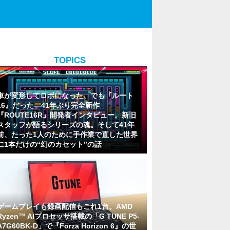
TOPICS
車が変形してロボになった、でも『ルート
16』だった―41年ぶり完全新作
『ROUTE16R』開発者インタビュー。新旧
スタッフが語るシリーズの魂。そして41年
前、たった1人のために手作業で直した世界
に1本だけの“幻のカセット”の話
ゲームプレイも録画配信もこれ1台。AMD
Ryzen™ AIプロセッサ搭載の「G TUNE P5-
A7G60BK-D」で『Forza Horizon 6』の世