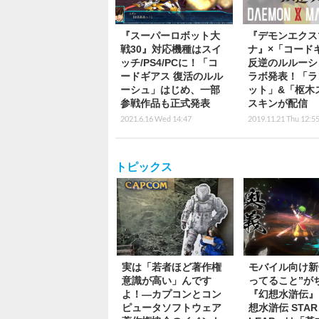
『スーパーロボット大
『デモンエクス
戦30』対応機種はスイ
ナ』×「コード
ッチ/PS4/PCに！「コ
反逆のルルーシ
ードギアス 復活のルル
ラボ発表！「ラ
ーシュ」はじめ、一部
ット」&「枢木
参戦作品も正式発表
スキンが配信
2021.6.16 Wed 14:47
2019.11.21 Thu 12:5
トピックス
実は「若者ほど著作権
モバイル向け新
意識が高い」んです
ってること”が
よ！―カプコンとコン
『幻想水滸伝』
ピュータソフトウェア
想水滸伝 STAR