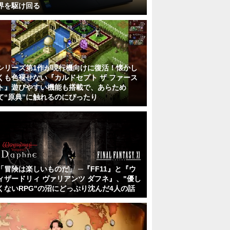
界を駆け回る
シリーズ第1作が現行機向けに復活！懐かし
くも色褪せない『カルドセプト ザ ファース
ト』遊びやすい機能も搭載で、あらため
て“原典”に触れるのにぴったり
「冒険は楽しいものだ」 ─『FF11』と『ウ
ィザードリィ ヴァリアンツ ダフネ』、"優し
くないRPG"の沼にどっぷり沈んだ4人の話