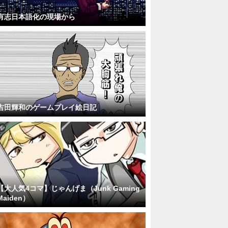
有志日本語化の現場から
吉田輝和のゲームプレイ絵日記
【大人気4コマ】じゃんげま（Junk Gaming
Maiden）