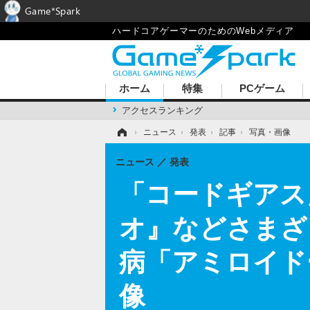
Game*Spark
ハードコアゲーマーのためのWebメディア
ホーム
特集
PCゲーム
アクセスランキング
ホーム
›
ニュース
›
発表
›
記事
›
写真・画像
ニュース
発表
「コードギアス
オ』などさまざ
病「アミロイド
像