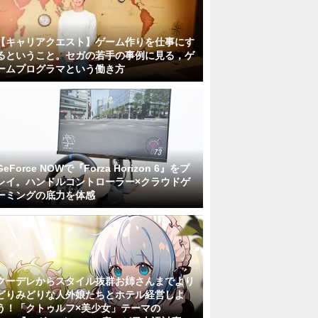
【キャリアクエスト】ゲーム作りを仕事にす
るということ。セガの若手の事例に見る，ゲ
ームプログラマという働き方
GeForce NOWで『Forza Horizon 6』をプ
レイ。ハンドルコントローラー×クラウドゲ
ーミングの底力を体感
クーデレからスタイル抜群お姉さんまでより
どりみどりな人外娘たちとホテル経営しよ
う！「クトゥルフ×美少女」テーマの