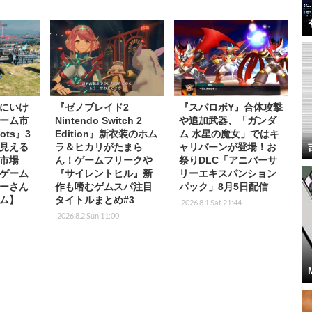
にいけ
『ゼノブレイド2
『スパロボY』合体攻撃
ーム市
Nintendo Switch 2
や追加武器、「ガンダ
ots』3
Edition』新衣装のホム
ム 水星の魔女」ではキ
見える
ラ＆ヒカリがたまら
ャリバーンが登場！お
市場
ん！ゲームフリークや
祭りDLC「アニバーサ
ゲーム
『サイレントヒル』新
リーエキスパンション
ーさん
作も嗜むゲムスパ注目
パック」8月5日配信
ム】
タイトルまとめ#3
2026.8.1 Sat 21:44
2026.8.2 Sun 11:00