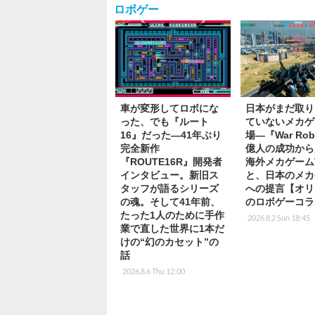
ロボゲー
車が変形してロボにな
日本がまだ取り
った、でも『ルート
ていないメカゲ
16』だった―41年ぶり
場―『War Rob
完全新作
億人の成功から
『ROUTE16R』開発者
海外メカゲーム
インタビュー。新旧ス
と、日本のメカ
タッフが語るシリーズ
への提言【オリ
の魂。そして41年前、
のロボゲーコラ
たった1人のために手作
2026.8.2 Sun 18:45
業で直した世界に1本だ
けの“幻のカセット”の
話
2026.8.6 Thu 12:00