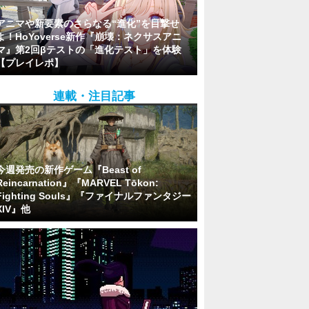
アニマや新要素のさらなる“進化”を目撃せ
よ！HoYoverse新作『崩壊：ネクサスアニ
マ』第2回βテストの「進化テスト」を体験
【プレイレポ】
連載・注目記事
今週発売の新作ゲーム『Beast of
Reincarnation』『MARVEL Tōkon:
Fighting Souls』『ファイナルファンタジー
XIV』他