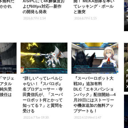
基本無料だ
X/S/PCにて4K解像度お
開！ MEKA部隊を率い
かかれ
よび60fps対応―新作
てレッキング・ボール
の開発も発表
と激突
2026.8.7 Fri 1:54
2026.8.7 Fri 1:15
「マジェ
“詳しい”ってレベルじ
『スーパーロボット大
アタル
ゃない！『スパロボ』
戦30』追加有料
純矢受
名プロデューサー・寺
DLC「エキスパンショ
後任は
田貴信氏が、「スーパ
ンパック」配信開始―4
ーロボット何とかって
月20日にはストーリー
知ってる？」と質問を
や機体追加の無料アッ
受ける
プデートも！
2022.6.7 Tue 19:30
2022.4.13 Wed 1:47