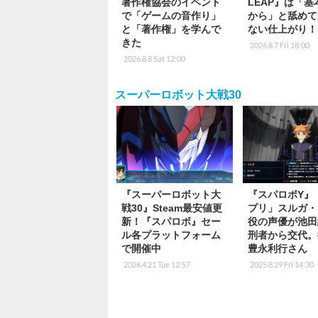
著作権協会のイベント
LEAP』は「
で「ゲームの音作り」
から」と舐めて
と「著作権」を学んで
ない仕上がり！
きた
2026.8.7 Fri 18:00
2026.8.8 Sat 12:00
スーパーロボット大戦30
『スーパーロボット大
『スパロボY』
戦30』Steam最安値更
プリ」スルガ・
新！『スパロボ』セー
役の声優が池田
ル各プラットフォーム
刑者から交代。
で開催中
豊永利行さん
2026.4.21 Tue 12:57
2025.8.29 Fri 14:30