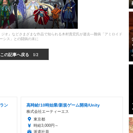
・ジオ』などさまざまな作品で知られる木村貴宏氏が逝去―難病「アミロイド
ーシス」との闘病の末に
この記事へ戻る
1/2
ラン
高時給!10時始業/新規ゲーム開発/Unity
株式会社エーティーエス
東京都
時給3,000円～
派遣社員