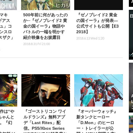
マキ
500年前に何があったの
『ゼノブレイド2 黄金
ギアス
か─『ゼノブレイド2 黄
の国イーラ』が発表―
ュ」コ
金の国イーラ』物語や
公式サイトも公開【E3
ンスロ
バトルの一端を明かす
2018】
スザク」
紹介映像をお披露目
2018.6.13 Wed 1:20
2018.8.31 Fri 21:00
5
作は“や
『ゴーストリコン ワイ
『オーバーウォッチ』
ちゃんと
ルドランズ』無料アプ
新タンクヒーロー
。『幻
デ「Last Rites」配
「D.Mon」のヒーロ
信。PS5/Xbox Series
ー・トレイラーが公