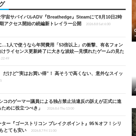
グ
宇宙サバイバルADV『Breathedge』Steamにて8月10日2時
早期アクセス開始の続編新トレイラー公開
2026.8.8 Sat 6:00
上に…1人で使うなら年間費用「53倍以上」の衝撃、有名フォン
向けライセンス更新終了に大きな波紋―見慣れたゲームの見た
 22:49
」、だけど“実はお買い得”！ 高そうで高くない、意外なスイッ
15
キシコのゲーマー議員による独占禁止法違反の訴えが正式に進
るために役立つべき」
2026.8.6 Thu 13:00
シューター『ゴーストリコン ブレイクポイント』95％オフ！シリ
ルもとても安い
2026.8.7 Fri 11:00