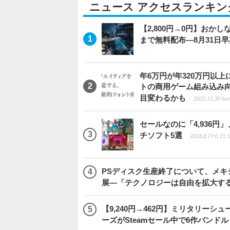
ニュース アクセスランキン
【2,800円→0円】おかしな
まで無料配布―8月31日
年6万円が年320万円以
トの商用ゲーム組み込み
目変わるかも
2025.11.30 Sun
セールなのに「4,936円
チソフト5選
2026.8.7 Fri 21:
PSディスク生産終了について、メ
展―「テクノロジーは自由を拡大す
【9,240円→462円】ミリタリー
ーズがSteamセール中で6作バンド