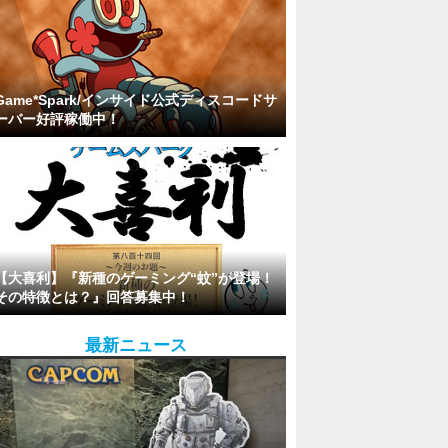
Game*Spark/インサイド公式ディスコードサ
ーバー好評稼働中！
【大喜利】『新種のゲーミング“蚊”が登場！
その特徴とは？』回答募集中！
最新ニュース