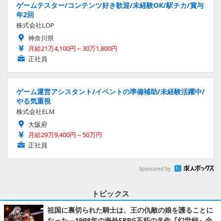
ゲームテスター/コンテンツ好き歓迎/未経験OK/駅チカ/賞与
年2回
株式会社LOP
神奈川県
月給21万4,100円～30万1,800円
正社員
ゲーム運営アシスタント/イベントの準備補助/未経験活躍中/
やる気重視
株式会社ELM
大阪府
月給29万9,400円～50万円
正社員
Sponsored by
トピックス
祖国に裏切られた騎士は、王の仇敵の娘を護ることに
なった―1998年の海外SRPG不朽の名作『幻世録』全