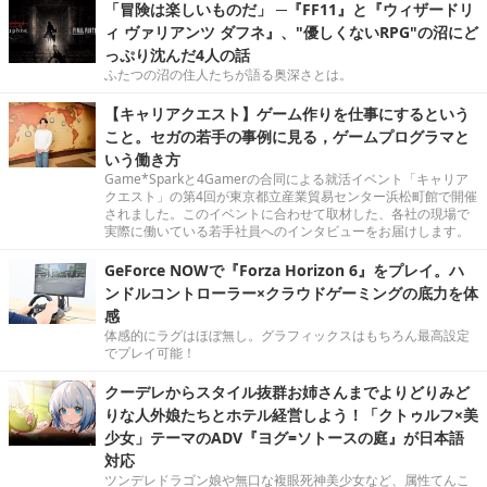
「冒険は楽しいものだ」 ─『FF11』と『ウィザードリ
ィ ヴァリアンツ ダフネ』、"優しくないRPG"の沼にど
っぷり沈んだ4人の話
ふたつの沼の住人たちが語る奥深さとは。
【キャリアクエスト】ゲーム作りを仕事にするという
こと。セガの若手の事例に見る，ゲームプログラマと
いう働き方
Game*Sparkと4Gamerの合同による就活イベント「キャリア
クエスト」の第4回が東京都立産業貿易センター浜松町館で開催
されました。このイベントに合わせて取材した、各社の現場で
実際に働いている若手社員へのインタビューをお届けします。
GeForce NOWで『Forza Horizon 6』をプレイ。ハ
ンドルコントローラー×クラウドゲーミングの底力を体
感
体感的にラグはほぼ無し。グラフィックスはもちろん最高設定
でプレイ可能！
クーデレからスタイル抜群お姉さんまでよりどりみど
りな人外娘たちとホテル経営しよう！「クトゥルフ×美
少女」テーマのADV『ヨグ=ソトースの庭』が日本語
対応
ツンデレドラゴン娘や無口な複眼死神美少女など、属性てんこ