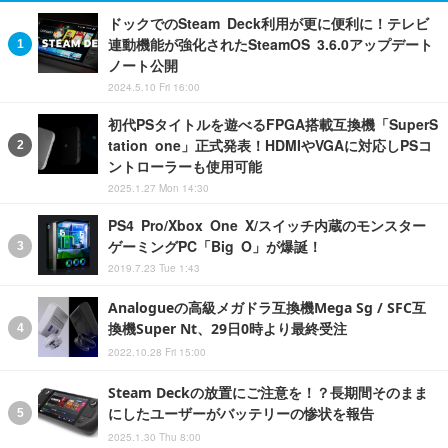
ドックでのSteam Deck利用が更に便利に！テレビ
連動機能が強化されたSteamOS 3.6.0アップデート
ノート公開
2024.5.10 Fri 16:00
初代PSタイトルを遊べるFPGA搭載互換機「SuperS
tation one」正式発表！HDMIやVGAに対応しPSコ
ントローラーも使用可能
2025.1.27 Mon 14:30
PS4 Pro/Xbox One X/スイッチ内蔵のモンスター
ゲーミングPC「Big O」が爆誕！
2019.7.23 Tue 1:43
Analogueの高級メガドラ互換機Mega Sg / SFC互
換機Super Nt、29日0時より最終受注
2022.10.28 Fri 15:00
Steam Deckの放置にご注意を！？長期間そのまま
にしたユーザーがバッテリーの惨状を報告
2025.1.30 Thu 8:00