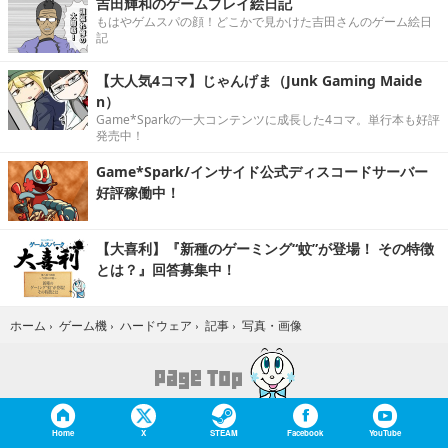
吉田輝和のゲームプレイ絵日記
もはやゲムスパの顔！どこかで見かけた吉田さんのゲーム絵日
記
【大人気4コマ】じゃんげま（Junk Gaming Maide
n）
Game*Sparkの一大コンテンツに成長した4コマ。単行本も好評
発売中！
Game*Spark/インサイド公式ディスコードサーバー
好評稼働中！
【大喜利】『新種のゲーミング“蚊”が登場！ その特徴
とは？』回答募集中！
写真・画像
ホーム
›
ゲーム機
›
ハードウェア
›
記事
›
Home
X
STEAM
Facebook
YouTube