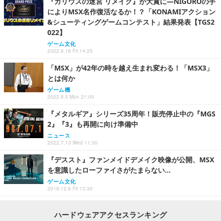
『ガリウスの迷宮 リメイク』が大賞に―NIGOROの手
によりMSX名作復活なるか！？「KONAMIアクション
&シューティングゲームコンテスト」結果発表【TGS2
022】
ゲーム文化
2022.9.16 Fri 14:25
「MSX」が42年の時を越え生まれ変わる！「MSX3」
とは何か
ゲーム機
2022.9.5 Mon 21:00
『メタルギア』シリーズ35周年！販売停止中の『MGS
2』『3』も再開に向け準備中
ニュース
2022.7.13 Wed 11:30
『デススト』ファンメイドデメイク映像が公開、MSX
を意識したローファイさがたまらない…
ゲーム文化
2019.12.6 Fri 13:30
ハードウェアアクセスランキング