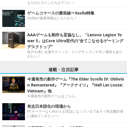
もりのヒロインたちがアツい！
ゲームコマースの最前線ーXsolla特集
Xsollaの最新情報はこちらから！
AAAゲームも制作も妥協なし。「Lenovo Legion To
wer 5」はCore Ultra世代の“全てこなせるゲーミング
デスクトップ”
迫力を感じる強力スペック。メンテナンスしやすい構造もあり
がたい！
連載・注目記事
今週発売の新作ゲーム『The Elder Scrolls IV: Oblivio
n Remastered』『アークナイツ』『Hell Let Loose:
Vietnam』他
今週発売の新作ゲームはこちら。
有志日本語化の現場から
PCゲーマーなら何かとお世話になっているであろう有志翻訳者
に連続インタビュー。