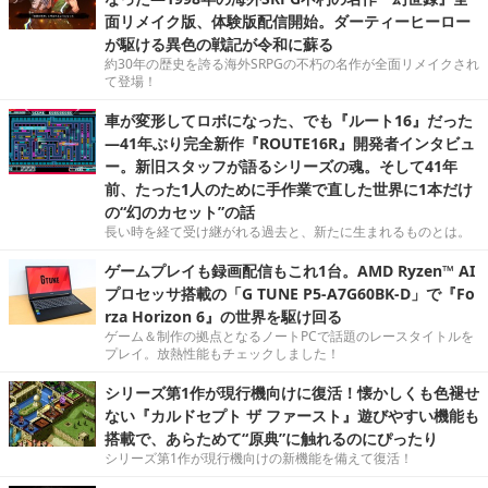
面リメイク版、体験版配信開始。ダーティーヒーロー
が駆ける異色の戦記が令和に蘇る
約30年の歴史を誇る海外SRPGの不朽の名作が全面リメイクされ
て登場！
車が変形してロボになった、でも『ルート16』だった
―41年ぶり完全新作『ROUTE16R』開発者インタビュ
ー。新旧スタッフが語るシリーズの魂。そして41年
前、たった1人のために手作業で直した世界に1本だけ
の“幻のカセット”の話
長い時を経て受け継がれる過去と、新たに生まれるものとは。
ゲームプレイも録画配信もこれ1台。AMD Ryzen™ AI
プロセッサ搭載の「G TUNE P5-A7G60BK-D」で『Fo
rza Horizon 6』の世界を駆け回る
ゲーム＆制作の拠点となるノートPCで話題のレースタイトルを
プレイ。放熱性能もチェックしました！
シリーズ第1作が現行機向けに復活！懐かしくも色褪せ
ない『カルドセプト ザ ファースト』遊びやすい機能も
搭載で、あらためて“原典”に触れるのにぴったり
シリーズ第1作が現行機向けの新機能を備えて復活！