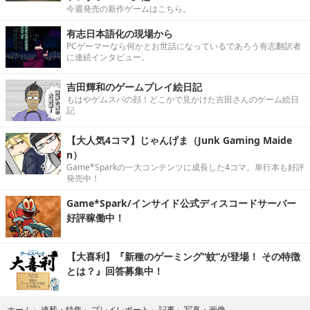
今週発売の新作ゲームはこちら。
有志日本語化の現場から
PCゲーマーなら何かとお世話になっているであろう有志翻訳者
に連続インタビュー。
吉田輝和のゲームプレイ絵日記
もはやゲムスパの顔！どこかで見かけた吉田さんのゲーム絵日
記
【大人気4コマ】じゃんげま（Junk Gaming Maide
n）
Game*Sparkの一大コンテンツに成長した4コマ。単行本も好評
発売中！
Game*Spark/インサイド公式ディスコードサーバー
好評稼働中！
【大喜利】『新種のゲーミング“蚊”が登場！ その特徴
とは？』回答募集中！
写真・画像
ホーム
›
連載・特集
›
プレイレポート
›
記事
›