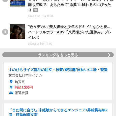
能も搭載で、あらためて“原典”に触れるのにぴった
り
PR
2026.7.30 Thu 12:00
“色々デカい”美人妖怪と少年のドキドキなひと夏…
ハートフルホラーADV『八尺様がいた夏休み』プレ
イレポ
2026.8.2 Sun 19:00
ランキングをもっと見る
手のひらサイズ部品の組立・検査/寮完備/日払い/工場・製造
株式会社日本ケイテム
埼玉県
時給1,500円
派遣社員
「まだ間に合う!」未経験からできるエンジニア/昇給賞与年2
回・研修制度充実