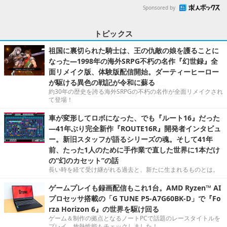
Sponsored by
トピックス
祖国に裏切られた騎士は、王の仇敵の娘を護ることに
なった―1998年の海外SRPG不朽の名作『幻世録』全
面リメイク版、体験版配信開始。ダーティーヒーロー
が駆ける異色の戦記が令和に蘇る
約30年の歴史を誇る海外SRPGの不朽の名作が全面リメイクされ
て登場！
車が変形してロボになった、でも『ルート16』だった
―41年ぶり完全新作『ROUTE16R』開発者インタビュ
ー。新旧スタッフが語るシリーズの魂。そして41年
前、たった1人のために手作業で直した世界に1本だけ
の“幻のカセット”の話
長い時を経て受け継がれる過去と、新たに生まれるものとは。
ゲームプレイも録画配信もこれ1台。AMD Ryzen™ AI
プロセッサ搭載の「G TUNE P5-A7G60BK-D」で『Fo
rza Horizon 6』の世界を駆け回る
ゲーム＆制作の拠点となるノートPCで話題のレースタイトルを
プレイ。放熱性能もチェックしました！