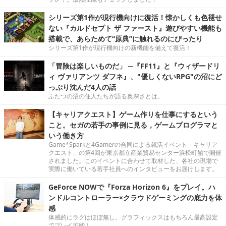
シリーズ第1作が現行機向けに復活！懐かしくも色褪せ
ない『カルドセプト ザ ファースト』遊びやすい機能も
搭載で、あらためて“原典”に触れるのにぴったり
シリーズ第1作が現行機向けの新機能を備えて復活！
「冒険は楽しいものだ」 ─『FF11』と『ウィザードリ
ィ ヴァリアンツ ダフネ』、"優しくないRPG"の沼にど
っぷり沈んだ4人の話
ふたつの沼の住人たちが語る奥深さとは。
【キャリアクエスト】ゲーム作りを仕事にするという
こと。セガの若手の事例に見る，ゲームプログラマと
いう働き方
Game*Sparkと4Gamerの合同による就活イベント「キャリア
クエスト」の第4回が東京都立産業貿易センター浜松町館で開催
されました。このイベントに合わせて取材した、各社の現場で
実際に働いている若手社員へのインタビューをお届けします。
GeForce NOWで『Forza Horizon 6』をプレイ。ハ
ンドルコントローラー×クラウドゲーミングの底力を体
感
体感的にラグはほぼ無し。グラフィックスはもちろん最高設定
でプレイ可能！