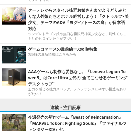
クーデレからスタイル抜群お姉さんまでよりどりみど
りな人外娘たちとホテル経営しよう！「クトゥルフ×美
少女」テーマのADV『ヨグ=ソトースの庭』が日本語
対応
ツンデレドラゴン娘や無口な複眼死神美少女など、属性てんこ
もりのヒロインたちがアツい！
ゲームコマースの最前線ーXsolla特集
Xsollaの最新情報はこちらから！
AAAゲームも制作も妥協なし。「Lenovo Legion To
wer 5」はCore Ultra世代の“全てこなせるゲーミング
デスクトップ”
迫力を感じる強力スペック。メンテナンスしやすい構造もあり
がたい！
連載・注目記事
今週発売の新作ゲーム『Beast of Reincarnation』
『MARVEL Tōkon: Fighting Souls』『ファイナルフ
ァンタジーXIV』他