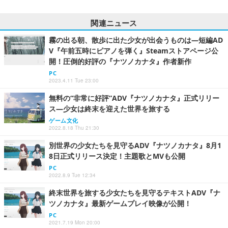
関連ニュース
霧の出る朝、散歩に出た少女が出会うものは―短編AD
V『午前五時にピアノを弾く』Steamストアページ公
開！圧倒的好評の『ナツノカナタ』作者新作
PC
2023.4.11 Tue 23:00
無料の“非常に好評”ADV『ナツノカナタ』正式リリー
ス―少女は終末を迎えた世界を旅する
ゲーム文化
2022.8.18 Thu 21:30
別世界の少女たちを見守るADV『ナツノカナタ』8月1
8日正式リリース決定！主題歌とMVも公開
PC
2022.8.9 Tue 12:34
終末世界を旅する少女たちを見守るテキストADV『ナ
ツノカナタ』最新ゲームプレイ映像が公開！
PC
2021.7.19 Mon 20:00