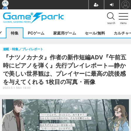
search
menu
グ
特集
PCゲーム
家庭用ゲーム
セール/無料
カルチャ
連載・特集
プレイレポート
『ナツノカナタ』作者の新作短編ADV『午前五
時にピアノを弾く』先行プレイレポート―静か
で美しい世界観は、プレイヤーに最高の読後感
を与えてくれる 1枚目の写真・画像
2023.5.1 Mon 18:00