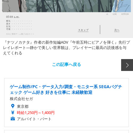
『ナツノカナタ』作者の新作短編ADV『午前五時にピアノを弾く』先行プ
レイレポート―静かで美しい世界観は、プレイヤーに最高の読後感を与
えてくれる
この記事へ戻る
ゲーム制作/PC・データ入力/調査・モニター系 SEGAバグチ
ェック ゲーム好き 好きを仕事に 未経験歓迎
株式会社セガ
東京都
時給1,250円～1,400円
アルバイト・パート