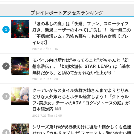
プレイレポートアクセスランキング
『ほの暮しの庭』は『夜廻』ファン、スローライフ
好き、新規ユーザーのすべてに“良し”！ 唯一無二の
「不穏生活シム」恐怖も暮らしもお好み次第【プレ
イレポ】
2026.8.7 Fri 19:45
モバイル向け新作は“やってること”がちゃんと『幻
想水滸伝』。『幻想水滸伝 STAR LEAP』は「基本
無料だから」と舐めてかかれない仕上がり！
2026.8.7 Fri 18:00
クーデレからスタイル抜群お姉さんまでよりどりみ
どりな人外娘たちとホテル経営しよう！「クトゥル
フ×美少女」テーマのADV『ヨグ=ソトースの庭』が
日本語対応
PR
2026.7.23 Thu 12:05
シリーズ第1作が現行機向けに復活！懐かしくも色褪
せない『カルドセプト ザ ファースト』遊びやすい機