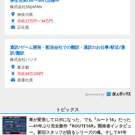
厚生充実/20〜30代活躍中
株式会社SNJAPAN
神奈川県
月給27万円～34万円
正社員
通訳/ゲーム開発・配信会社での翻訳・通訳のお仕事/駅近/通
訳/翻訳
株式会社パソナ
東京都
月給34万200円
派遣社員
Sponsored by
トピックス
車が変形してロボになった、でも『ルート16』だった
―41年ぶり完全新作『ROUTE16R』開発者インタビュ
ー。新旧スタッフが語るシリーズの魂。そして41年