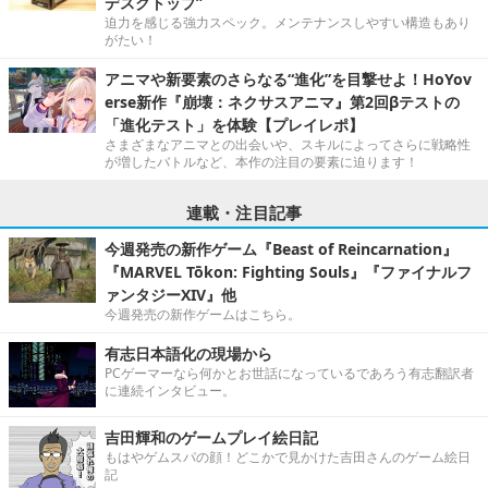
デスクトップ”
迫力を感じる強力スペック。メンテナンスしやすい構造もあり
がたい！
アニマや新要素のさらなる“進化”を目撃せよ！HoYov
erse新作『崩壊：ネクサスアニマ』第2回βテストの
「進化テスト」を体験【プレイレポ】
さまざまなアニマとの出会いや、スキルによってさらに戦略性
が増したバトルなど、本作の注目の要素に迫ります！
連載・注目記事
今週発売の新作ゲーム『Beast of Reincarnation』
『MARVEL Tōkon: Fighting Souls』『ファイナルフ
ァンタジーXIV』他
今週発売の新作ゲームはこちら。
有志日本語化の現場から
PCゲーマーなら何かとお世話になっているであろう有志翻訳者
に連続インタビュー。
吉田輝和のゲームプレイ絵日記
もはやゲムスパの顔！どこかで見かけた吉田さんのゲーム絵日
記