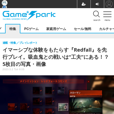
search
menu
グ
特集
PCゲーム
家庭用ゲーム
セール/無料
カルチャ
連載・特集
プレイレポート
イマーシブな体験をもたらす『Redfall』を先
行プレイ。吸血鬼との戦いは“工夫”にある！？
5枚目の写真・画像
2023.5.2 Tue 9:05