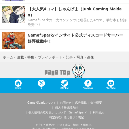
【大人気4コマ】じゃんげま（Junk Gaming Maide
n）
Game*Sparkの一大コンテンツに成長した4コマ。単行本も好評
発売中！
Game*Spark/インサイド公式ディスコードサーバー
好評稼働中！
写真・画像
ホーム
›
連載・特集
›
プレイレポート
›
記事
›
Home
X
STEAM
Facebook
YouTube
Game*Sparkについて
お問合せ
広告掲載
会社概要
個人情報保護方針
個人情報の取り扱いについて（Game*Spark）
利用規約
特定商取引法に基づく表記
紹介した商品/サービスを購入、契約した場合に、
売上の一部が弊社サイトに還元されることがあります。