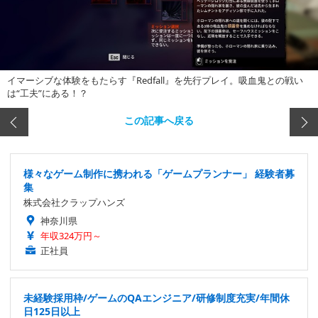
イマーシブな体験をもたらす『Redfall』を先行プレイ。吸血鬼との戦い
は“工夫”にある！？
この記事へ戻る
様々なゲーム制作に携われる「ゲームプランナー」 経験者募
集
株式会社クラップハンズ
神奈川県
年収324万円～
正社員
未経験採用枠/ゲームのQAエンジニア/研修制度充実/年間休
日125日以上