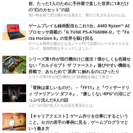
前、たった1人のために手作業で直した世界に1本だけ
の“幻のカセット”の話
長い時を経て受け継がれる過去と、新たに生まれるものとは。
ゲームプレイも録画配信もこれ1台。AMD Ryzen™ AI
プロセッサ搭載の「G TUNE P5-A7G60BK-D」で『Fo
rza Horizon 6』の世界を駆け回る
ゲーム＆制作の拠点となるノートPCで話題のレースタイトルを
プレイ。放熱性能もチェックしました！
シリーズ第1作が現行機向けに復活！懐かしくも色褪せ
ない『カルドセプト ザ ファースト』遊びやすい機能も
搭載で、あらためて“原典”に触れるのにぴったり
シリーズ第1作が現行機向けの新機能を備えて復活！
「冒険は楽しいものだ」 ─『FF11』と『ウィザードリ
ィ ヴァリアンツ ダフネ』、"優しくないRPG"の沼にど
っぷり沈んだ4人の話
ふたつの沼の住人たちが語る奥深さとは。
【キャリアクエスト】ゲーム作りを仕事にするという
こと。セガの若手の事例に見る，ゲームプログラマと
いう働き方