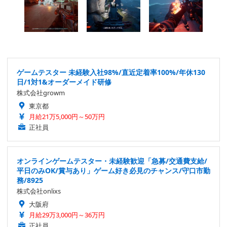
ゲームテスター 未経験入社98%/直近定着率100%/年休130
日/1対1&オーダーメイド研修
株式会社growm
東京都
月給21万5,000円～50万円
正社員
オンラインゲームテスター・未経験歓迎「急募/交通費支給/
平日のみOK/賞与あり」ゲーム好き必見のチャンス/守口市勤
務/8925
株式会社onlixs
大阪府
月給29万3,000円～36万円
正社員