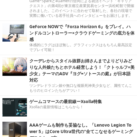
Game*Sparkと4Gamerの合同による就活イベント「キャリア
クエスト」の第4回が東京都立産業貿易センター浜松町館で開催
されました。このイベントに合わせて取材した、各社の現場で
実際に働いている若手社員へのインタビューをお届けします。
GeForce NOWで『Forza Horizon 6』をプレイ。ハ
ンドルコントローラー×クラウドゲーミングの底力を体
感
体感的にラグはほぼ無し。グラフィックスはもちろん最高設定
でプレイ可能！
クーデレからスタイル抜群お姉さんまでよりどりみど
りな人外娘たちとホテル経営しよう！「クトゥルフ×美
少女」テーマのADV『ヨグ=ソトースの庭』が日本語
対応
ツンデレドラゴン娘や無口な複眼死神美少女など、属性てんこ
もりのヒロインたちがアツい！
ゲームコマースの最前線ーXsolla特集
Xsollaの最新情報はこちらから！
AAAゲームも制作も妥協なし。「Lenovo Legion To
wer 5」はCore Ultra世代の“全てこなせるゲーミング