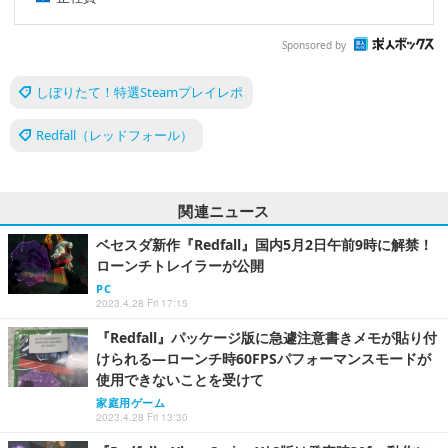
Sponsored by
しぼりたて！特選Steamプレイレポ
Redfall（レッドフォール）
関連ニュース
ベセスダ新作『Redfall』国内5月2日午前9時に解禁！
ローンチトレイラーが公開
PC
2023.4.28 Fri 17:15
『Redfall』パッケージ版に急遽注意書きメモが貼り付
けられる―ローンチ時60FPSパフォーマンスモードが
使用できないことを受けて
家庭用ゲーム
2023.4.28 Fri 13:30