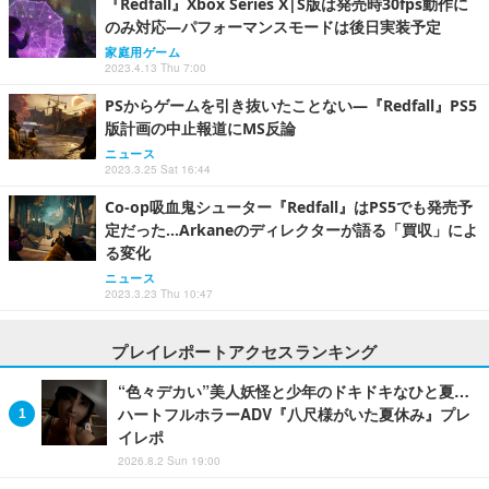
『Redfall』Xbox Series X|S版は発売時30fps動作に
のみ対応―パフォーマンスモードは後日実装予定
家庭用ゲーム
2023.4.13 Thu 7:00
PSからゲームを引き抜いたことない―『Redfall』PS5
版計画の中止報道にMS反論
ニュース
2023.3.25 Sat 16:44
Co-op吸血鬼シューター『Redfall』はPS5でも発売予
定だった…Arkaneのディレクターが語る「買収」によ
る変化
ニュース
2023.3.23 Thu 10:47
プレイレポートアクセスランキング
“色々デカい”美人妖怪と少年のドキドキなひと夏…
ハートフルホラーADV『八尺様がいた夏休み』プレ
イレポ
2026.8.2 Sun 19:00