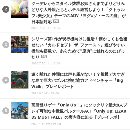
クーデレからスタイル抜群お姉さんまでよりどりみ
どりな人外娘たちとホテル経営しよう！「クトゥル
フ×美少女」テーマのADV『ヨグ=ソトースの庭』が
日本語対応
PR
2026.7.23 Thu 12:05
シリーズ第1作が現行機向けに復活！懐かしくも色褪
せない『カルドセプト ザ ファースト』遊びやすい
機能も搭載で、あらためて“原典”に触れるのにぴっ
たり
PR
2026.7.30 Thu 12:00
遠く離れた仲間には声も届かない！？規模デカすぎ
な島で巨大パズルに挑む協力アドベンチャー『Big
Walk』プレイレポート
2026.8.3 Mon 22:00
高所登りゲー『Only Up！』にソックリ？最大8人プ
レイ可能な中世風パルクールACT『Only Up: LIZAR
DS MUST FALL』の実内容に迫る【プレイレポ】
2025.1.15 Wed 21:00