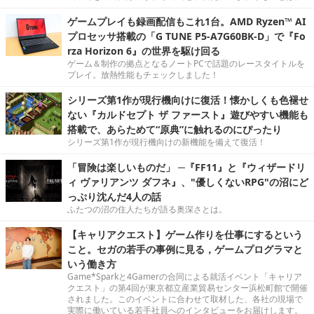
ゲームプレイも録画配信もこれ1台。AMD Ryzen™ AI
プロセッサ搭載の「G TUNE P5-A7G60BK-D」で『Fo
rza Horizon 6』の世界を駆け回る
ゲーム＆制作の拠点となるノートPCで話題のレースタイトルを
プレイ。放熱性能もチェックしました！
シリーズ第1作が現行機向けに復活！懐かしくも色褪せ
ない『カルドセプト ザ ファースト』遊びやすい機能も
搭載で、あらためて“原典”に触れるのにぴったり
シリーズ第1作が現行機向けの新機能を備えて復活！
「冒険は楽しいものだ」 ─『FF11』と『ウィザードリ
ィ ヴァリアンツ ダフネ』、"優しくないRPG"の沼にど
っぷり沈んだ4人の話
ふたつの沼の住人たちが語る奥深さとは。
【キャリアクエスト】ゲーム作りを仕事にするという
こと。セガの若手の事例に見る，ゲームプログラマと
いう働き方
Game*Sparkと4Gamerの合同による就活イベント「キャリア
クエスト」の第4回が東京都立産業貿易センター浜松町館で開催
されました。このイベントに合わせて取材した、各社の現場で
実際に働いている若手社員へのインタビューをお届けします。