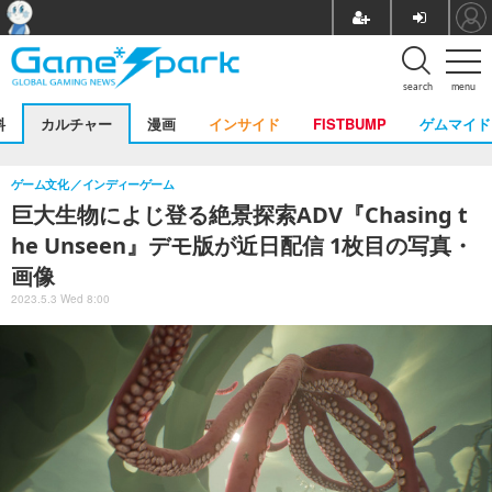
search
menu
料
カルチャー
漫画
インサイド
FISTBUMP
ゲムマイド
ゲーム文化
インディーゲーム
巨大生物によじ登る絶景探索ADV『Chasing t
he Unseen』デモ版が近日配信 1枚目の写真・
画像
2023.5.3 Wed 8:00