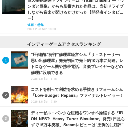
巨大生物誘導ドライブゲーム『Titan Chaser』―『ワ
ンダと巨像』からも影響された作品は、当初ドライブ
しながら音楽が聞けるだけだった【開発者インタビュ
ー】
連載・特集
2021.2.28 Sun 13:00
インディーゲームアクセスランキング
“圧倒的に好評”修理屋経営シム『リ・ストーリー:
思い出修理屋』発売初日で売上約10万本に到達。レ
トロなゲーム機や携帯電話、音楽プレイヤーなどの
修理に没頭できる
2026.8.8 Sat 15:15
コストを削って利益を求める手抜きリフォームシム
『Low-Budget Repairs』ファイナルトレイラー！
2026.8.8 Sat 17:30
ディーゼル・パンクな巨砲をワンオペ操縦する『IR
ON NEST: Heavy Turret Simulator』発売1日足ら
ずで15万本突破。Steamレビューは“圧倒的に好評”