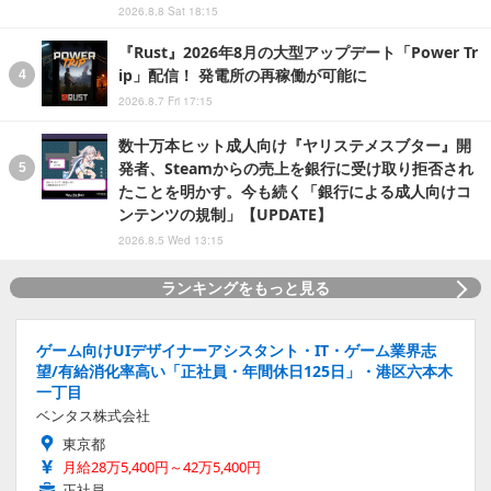
2026.8.8 Sat 18:15
『Rust』2026年8月の大型アップデート「Power Tr
ip」配信！ 発電所の再稼働が可能に
2026.8.7 Fri 17:15
数十万本ヒット成人向け『ヤリステメスブター』開
発者、Steamからの売上を銀行に受け取り拒否され
たことを明かす。今も続く「銀行による成人向けコ
ンテンツの規制」【UPDATE】
2026.8.5 Wed 13:15
ランキングをもっと見る
ゲーム向けUIデザイナーアシスタント・IT・ゲーム業界志
望/有給消化率高い「正社員・年間休日125日」・港区六本木
一丁目
ベンタス株式会社
東京都
月給28万5,400円～42万5,400円
正社員