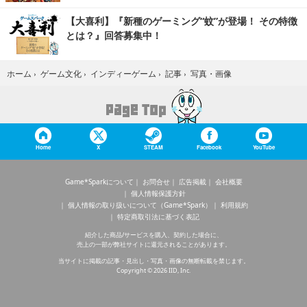
【大喜利】『新種のゲーミング“蚊”が登場！ その特徴
とは？』回答募集中！
写真・画像
ホーム
›
ゲーム文化
›
インディーゲーム
›
記事
›
Home
X
STEAM
Facebook
YouTube
Game*Sparkについて
お問合せ
広告掲載
会社概要
個人情報保護方針
個人情報の取り扱いについて（Game*Spark）
利用規約
特定商取引法に基づく表記
紹介した商品/サービスを購入、契約した場合に、
売上の一部が弊社サイトに還元されることがあります。
当サイトに掲載の記事・見出し・写真・画像の無断転載を禁じます。
Copyright © 2026 IID, Inc.