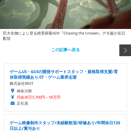
巨大生物によじ登る絶景探索ADV『Chasing the Unseen』デモ版が近日
配信
この記事へ戻る
ゲームUI・GUIの開発サポートスタッフ・資格取得支援/育
休取得実績あり/IT・ゲーム業界志望
株式会社RIOT
神奈川県
月給30万5,700円～50万円
正社員
ゲーム映像制作スタッフ/未経験歓迎/研修あり/年間休日120
日以上/賞与あり