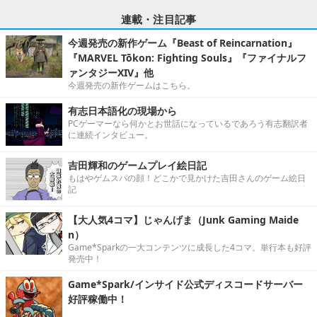
連載・注目記事
今週発売の新作ゲーム『Beast of Reincarnation』
『MARVEL Tōkon: Fighting Souls』『ファイナルフ
ァンタジーXIV』他
今週発売の新作ゲームはこちら。
有志日本語化の現場から
PCゲーマーなら何かとお世話になっているであろう有志翻訳者
に連続インタビュー。
吉田輝和のゲームプレイ絵日記
もはやゲムスパの顔！どこかで見かけた吉田さんのゲーム絵日
記
【大人気4コマ】じゃんげま（Junk Gaming Maide
n）
Game*Sparkの一大コンテンツに成長した4コマ。単行本も好評
発売中！
Game*Spark/インサイド公式ディスコードサーバー
好評稼働中！