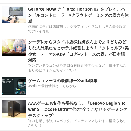
GeForce NOWで『Forza Horizon 6』をプレイ。ハ
ンドルコントローラー×クラウドゲーミングの底力を体
感
体感的にラグはほぼ無し。グラフィックスはもちろん最高設定
でプレイ可能！
クーデレからスタイル抜群お姉さんまでよりどりみど
りな人外娘たちとホテル経営しよう！「クトゥルフ×美
少女」テーマのADV『ヨグ=ソトースの庭』が日本語
対応
ツンデレドラゴン娘や無口な複眼死神美少女など、属性てんこ
もりのヒロインたちがアツい！
ゲームコマースの最前線ーXsolla特集
Xsollaの最新情報はこちらから！
AAAゲームも制作も妥協なし。「Lenovo Legion To
wer 5」はCore Ultra世代の“全てこなせるゲーミング
デスクトップ”
迫力を感じる強力スペック。メンテナンスしやすい構造もあり
がたい！