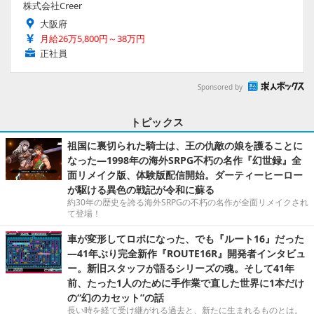
株式会社Creer
大阪府
月給26万5,800円～38万円
正社員
Sponsored by
トピックス
祖国に裏切られた騎士は、王の仇敵の娘を護ることに
なった―1998年の海外SRPG不朽の名作『幻世録』全
面リメイク版、体験版配信開始。ダーティーヒーロー
が駆ける異色の戦記が令和に蘇る
約30年の歴史を誇る海外SRPGの不朽の名作が全面リメイクされ
て登場！
車が変形してロボになった、でも『ルート16』だった
―41年ぶり完全新作『ROUTE16R』開発者インタビュ
ー。新旧スタッフが語るシリーズの魂。そして41年
前、たった1人のために手作業で直した世界に1本だけ
の“幻のカセット”の話
長い時を経て受け継がれる過去と、新たに生まれるものとは。