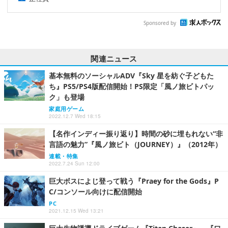
Sponsored by
関連ニュース
基本無料のソーシャルADV『Sky 星を紡ぐ子どもた
ち』PS5/PS4版配信開始！PS限定「風ノ旅ビトパッ
ク」も登場
家庭用ゲーム
2022.12.7 Wed 18:15
【名作インディー振り返り】時間の砂に埋もれない“非
言語の魅力”『風ノ旅ビト（JOURNEY）』（2012年）
連載・特集
2022.7.24 Sun 12:00
巨大ボスによじ登って戦う『Praey for the Gods』P
C/コンソール向けに配信開始
PC
2021.12.15 Wed 13:21