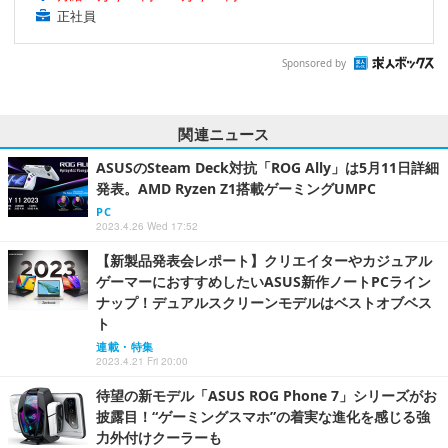
正社員
Sponsored by
関連ニュース
ASUSのSteam Deck対抗「ROG Ally」は5月11日詳細
発表。AMD Ryzen Z1搭載ゲーミングUMPC
PC
2023.4.26 Wed 17:52
【新製品発表会レポート】クリエイターやカジュアル
ゲーマーにおすすめしたいASUS新作ノートPCライン
ナップ！デュアルスクリーンモデルはベストオブベス
ト
連載・特集
2023.4.21 Fri 20:00
待望の新モデル「ASUS ROG Phone 7」シリーズがお
披露目！“ゲーミングスマホ”の着実な進化を感じる強
力外付けクーラーも