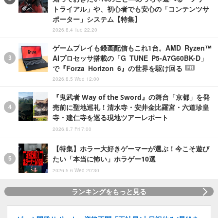
トライアル」や、初心者でも安心の「コンテンツサ
ポーター」システム【特集】
2026.8.4 Tue 22:20
ゲームプレイも録画配信もこれ1台。AMD Ryzen™
AIプロセッサ搭載の「G TUNE P5-A7G60BK-D」
で『Forza Horizon 6』の世界を駆け回る
PR
2026.8.5 Wed 12:00
『鬼武者 Way of the Sword』の舞台「京都」を発
売前に聖地巡礼！清水寺・安井金比羅宮・六道珍皇
寺・建仁寺を巡る現地ツアーレポート
2026.8.7 Fri 7:00
【特集】ホラー大好きゲーマーが選ぶ！今こそ遊び
たい「本当に怖い」ホラゲー10選
2026.5.6 Wed 20:30
ランキングをもっと見る