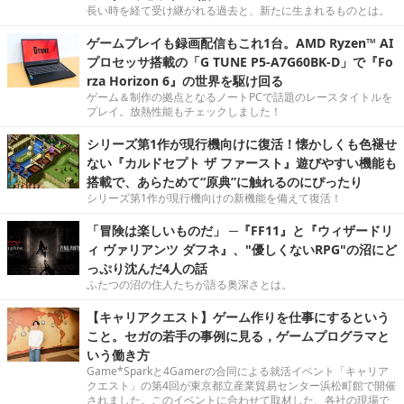
長い時を経て受け継がれる過去と、新たに生まれるものとは。
ゲームプレイも録画配信もこれ1台。AMD Ryzen™ AI
プロセッサ搭載の「G TUNE P5-A7G60BK-D」で『Fo
rza Horizon 6』の世界を駆け回る
ゲーム＆制作の拠点となるノートPCで話題のレースタイトルを
プレイ。放熱性能もチェックしました！
シリーズ第1作が現行機向けに復活！懐かしくも色褪せ
ない『カルドセプト ザ ファースト』遊びやすい機能も
搭載で、あらためて“原典”に触れるのにぴったり
シリーズ第1作が現行機向けの新機能を備えて復活！
「冒険は楽しいものだ」 ─『FF11』と『ウィザードリ
ィ ヴァリアンツ ダフネ』、"優しくないRPG"の沼にど
っぷり沈んだ4人の話
ふたつの沼の住人たちが語る奥深さとは。
【キャリアクエスト】ゲーム作りを仕事にするという
こと。セガの若手の事例に見る，ゲームプログラマと
いう働き方
Game*Sparkと4Gamerの合同による就活イベント「キャリア
クエスト」の第4回が東京都立産業貿易センター浜松町館で開催
されました。このイベントに合わせて取材した、各社の現場で