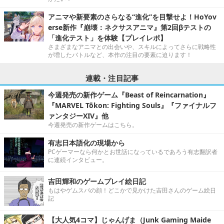
アニマや新要素のさらなる“進化”を目撃せよ！HoYov
erse新作『崩壊：ネクサスアニマ』第2回βテストの
「進化テスト」を体験【プレイレポ】
さまざまなアニマとの出会いや、スキルによってさらに戦略性
が増したバトルなど、本作の注目の要素に迫ります！
連載・注目記事
今週発売の新作ゲーム『Beast of Reincarnation』
『MARVEL Tōkon: Fighting Souls』『ファイナルフ
ァンタジーXIV』他
今週発売の新作ゲームはこちら。
有志日本語化の現場から
PCゲーマーなら何かとお世話になっているであろう有志翻訳者
に連続インタビュー。
吉田輝和のゲームプレイ絵日記
もはやゲムスパの顔！どこかで見かけた吉田さんのゲーム絵日
記
【大人気4コマ】じゃんげま（Junk Gaming Maide