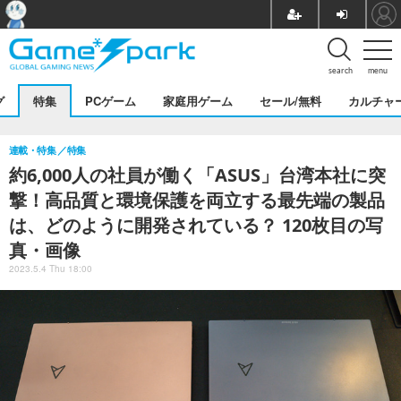
search
menu
グ
特集
PCゲーム
家庭用ゲーム
セール/無料
カルチャ
連載・特集
特集
約6,000人の社員が働く「ASUS」台湾本社に突
撃！高品質と環境保護を両立する最先端の製品
は、どのように開発されている？ 120枚目の写
真・画像
2023.5.4 Thu 18:00