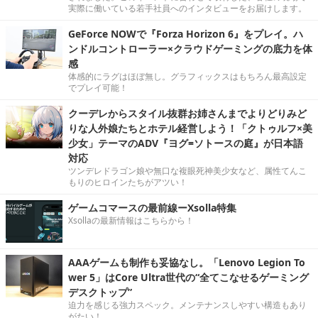
実際に働いている若手社員へのインタビューをお届けします。
GeForce NOWで『Forza Horizon 6』をプレイ。ハ
ンドルコントローラー×クラウドゲーミングの底力を体
感
体感的にラグはほぼ無し。グラフィックスはもちろん最高設定
でプレイ可能！
クーデレからスタイル抜群お姉さんまでよりどりみど
りな人外娘たちとホテル経営しよう！「クトゥルフ×美
少女」テーマのADV『ヨグ=ソトースの庭』が日本語
対応
ツンデレドラゴン娘や無口な複眼死神美少女など、属性てんこ
もりのヒロインたちがアツい！
ゲームコマースの最前線ーXsolla特集
Xsollaの最新情報はこちらから！
AAAゲームも制作も妥協なし。「Lenovo Legion To
wer 5」はCore Ultra世代の“全てこなせるゲーミング
デスクトップ”
迫力を感じる強力スペック。メンテナンスしやすい構造もあり
がたい！