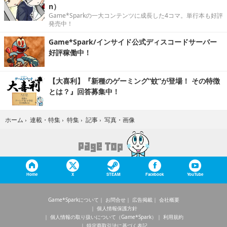
n）
Game*Sparkの一大コンテンツに成長した4コマ。単行本も好評
発売中！
Game*Spark/インサイド公式ディスコードサーバー
好評稼働中！
【大喜利】『新種のゲーミング“蚊”が登場！ その特徴
とは？』回答募集中！
写真・画像
ホーム
›
連載・特集
›
特集
›
記事
›
Home
X
STEAM
Facebook
YouTube
Game*Sparkについて
お問合せ
広告掲載
会社概要
個人情報保護方針
個人情報の取り扱いについて（Game*Spark）
利用規約
特定商取引法に基づく表記