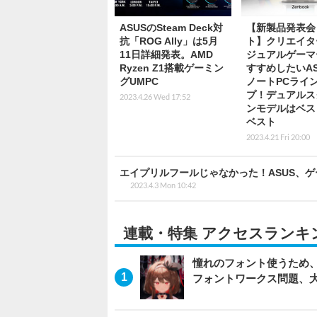
ASUSのSteam Deck対
【新製品発表会
抗「ROG Ally」は5月
ト】クリエイタ
11日詳細発表。AMD
ジュアルゲーマ
Ryzen Z1搭載ゲーミン
すすめしたいAS
グUMPC
ノートPCライ
プ！デュアルス
2023.4.26 Wed 17:52
ンモデルはベス
ベスト
2023.4.21 Fri 20:00
エイプリルフールじゃなかった！ASUS、ゲー
2023.4.3 Mon 10:42
連載・特集 アクセスランキ
憧れのフォント使うため、
フォントワークス問題、