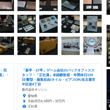
・完
「新卒・27卒」ゲーム会社のバックオフィスス
迎」・
タッフ・「正社員」未経験歓迎・年間休日125
日/髪型・服装自由/ネイル・ピアスOK/名古屋市
中区栄4丁目
株式会社キソシン
愛知県
月給26万4,100円～32万円
正社員