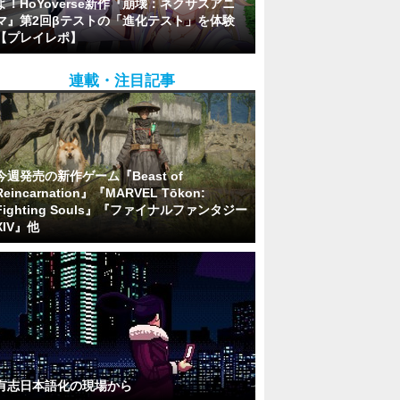
よ！HoYoverse新作『崩壊：ネクサスアニ
マ』第2回βテストの「進化テスト」を体験
【プレイレポ】
連載・注目記事
今週発売の新作ゲーム『Beast of
Reincarnation』『MARVEL Tōkon:
Fighting Souls』『ファイナルファンタジー
XIV』他
有志日本語化の現場から