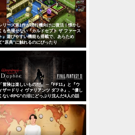
シリーズ第1作が現行機向けに復活！懐かし
くも色褪せない『カルドセプト ザ ファース
ト』遊びやすい機能も搭載で、あらため
て“原典”に触れるのにぴったり
「冒険は楽しいものだ」 ─『FF11』と『ウ
ィザードリィ ヴァリアンツ ダフネ』、"優し
くないRPG"の沼にどっぷり沈んだ4人の話