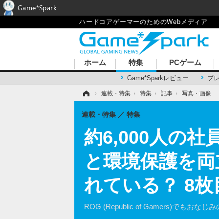
Game*Spark
ハードコアゲーマーのためのWebメディア
ホーム
特集
PCゲーム
Game*Sparkレビュー
プ
ホーム
›
連載・特集
›
特集
›
記事
›
写真・画像
連載・特集
特集
約6,000人の
と環境保護を両
れている？ 8
ROG (Republic of Gamers