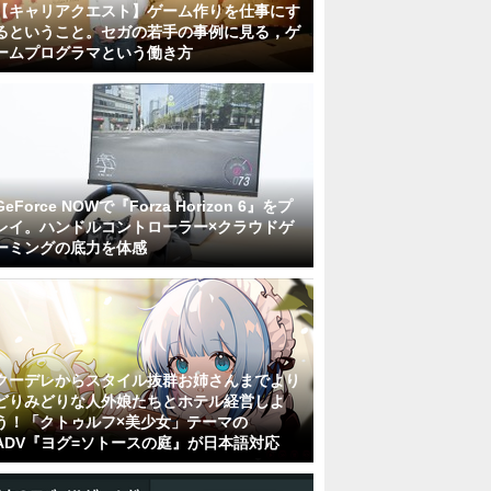
【キャリアクエスト】ゲーム作りを仕事にす
るということ。セガの若手の事例に見る，ゲ
ームプログラマという働き方
GeForce NOWで『Forza Horizon 6』をプ
レイ。ハンドルコントローラー×クラウドゲ
ーミングの底力を体感
クーデレからスタイル抜群お姉さんまでより
どりみどりな人外娘たちとホテル経営しよ
う！「クトゥルフ×美少女」テーマの
ADV『ヨグ=ソトースの庭』が日本語対応