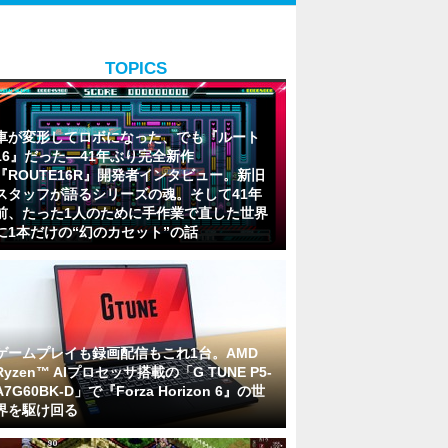
TOPICS
車が変形してロボになった、でも『ルート
16』だった―41年ぶり完全新作
『ROUTE16R』開発者インタビュー。新旧
スタッフが語るシリーズの魂。そして41年
前、たった1人のために手作業で直した世界
に1本だけの“幻のカセット”の話
ゲームプレイも録画配信もこれ1台。AMD
Ryzen™ AIプロセッサ搭載の「G TUNE P5-
A7G60BK-D」で『Forza Horizon 6』の世
界を駆け回る