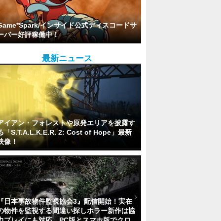
Game*Spark/インサイド公式ディスコードサ
ーバー好評稼働中！
最新ニュース
アイアン・フォレストや原発エリアを披露す
る「S.T.A.L.K.E.R. 2: Cost of Hope」最新
映像！
『日本事故物件監視協会3』配信開始！実在
の物件を監視する間違い探しホラー新作は協
力プレイにも対応。PC版とスマホ版でクロ