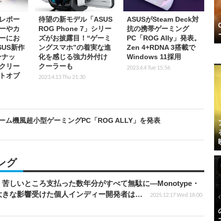
レポー
待望の新モデル「ASUS
ASUSがSteam Deck対
ーやカ
ROG Phone 7」シリー
抗の携帯ゲーミング
ーにお
ズがお披露目！“ゲーミ
PC「ROG Ally」発表。
US新作
ングスマホ”の着実な進
Zen 4+RDNA 3搭載で
ンナッ
化を感じる強力外付け
Windows 11採用
クリー
クーラーも
2023.4.4 Tue 15:56
トオブ
2023.4.13 Thu 21:30
ム機風超小型ゲーミングPC「ROG ALLY」を発表
ング
苦しいところ支払った数年分がすべて無駄に―Monotype・
大きな影響受けた個人インディー開発者は…
2025.12.17 Wed 18:00