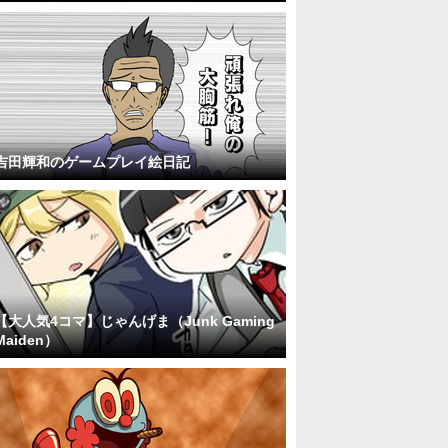
吉田輝和のゲームプレイ絵日記
【大人気4コマ】じゃんげま（Junk Gaming
Maiden）