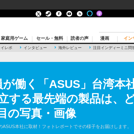
家庭用ゲーム
セール・無料
読者の声
漫画
イン
レイレポ
インタビュー
海外レビュー
注目インディーミニ問
社員が働く「ASUS」台湾
立する最先端の製品は、
枚目の写真・画像
)でもおなじみのASUS本社に取材！フォトレポートでその様子をお届けします。