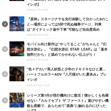
イレポ】
2026.8.7 Fri 19:45
『原神』スネージナヤを先行体験して分かった8のこ
と―場所によっては5秒で死ぬ極寒ゲージ、列車
は“ダイナミック途中下車”可能など自由度高め
2026.8.9 Sun 8:00
モバイル向け新作は“やってること”がちゃんと『幻
想水滸伝』。『幻想水滸伝 STAR LEAP』は「基本
無料だから」と舐めてかかれない仕上がり！
2026.8.7 Fri 18:00
“色々デカい”美人妖怪と少年のドキドキなひと夏…
ハートフルホラーADV『八尺様がいた夏休み』プレ
イレポ
2026.8.2 Sun 19:00
シリーズ第1作が現行機向けに復活！懐かしくも色褪
せない『カルドセプト ザ ファースト』遊びやすい機
能も搭載で、あらためて“原典”に触れるのにぴった
り