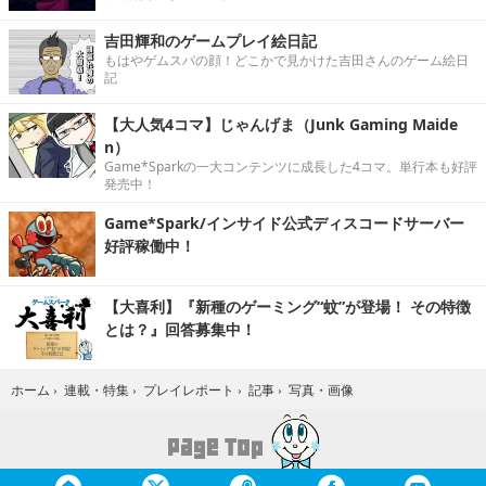
吉田輝和のゲームプレイ絵日記
もはやゲムスパの顔！どこかで見かけた吉田さんのゲーム絵日
記
【大人気4コマ】じゃんげま（Junk Gaming Maide
n）
Game*Sparkの一大コンテンツに成長した4コマ。単行本も好評
発売中！
Game*Spark/インサイド公式ディスコードサーバー
好評稼働中！
【大喜利】『新種のゲーミング“蚊”が登場！ その特徴
とは？』回答募集中！
写真・画像
ホーム
›
連載・特集
›
プレイレポート
›
記事
›