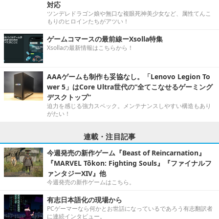
対応
ツンデレドラゴン娘や無口な複眼死神美少女など、属性てんこ
もりのヒロインたちがアツい！
ゲームコマースの最前線ーXsolla特集
Xsollaの最新情報はこちらから！
AAAゲームも制作も妥協なし。「Lenovo Legion To
wer 5」はCore Ultra世代の“全てこなせるゲーミング
デスクトップ”
迫力を感じる強力スペック。メンテナンスしやすい構造もあり
がたい！
連載・注目記事
今週発売の新作ゲーム『Beast of Reincarnation』
『MARVEL Tōkon: Fighting Souls』『ファイナルフ
ァンタジーXIV』他
今週発売の新作ゲームはこちら。
有志日本語化の現場から
PCゲーマーなら何かとお世話になっているであろう有志翻訳者
に連続インタビュー。