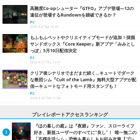
高難度Co-opシューター『GTFO』アプデ登場―12の
遠征が登場するRundownを踏破できるか？
PC
2023.5.2 Tue 13:00
もふもふペットやクリエイティブモードが追加！採掘
サンドボックス『Core Keeper』新アプデ「みみとし
っぽ」5月10日配信決定
PC
2023.4.27 Thu 11:01
クリア後シナリオでまだまだ続く…キュートでダーク
な教団シム『Cult of the Lamb』無料大型アプデが配
信―キュートなフォトモード用スタンプも！
PC
2023.4.25 Tue 11:53
プレイレポートアクセスランキング
『ほの暮しの庭』は『夜廻』ファン、スローライフ
好き、新規ユーザーのすべてに“良し”！ 唯一無二の
「不穏生活シム」恐怖も暮らしもお好み次第【プレ