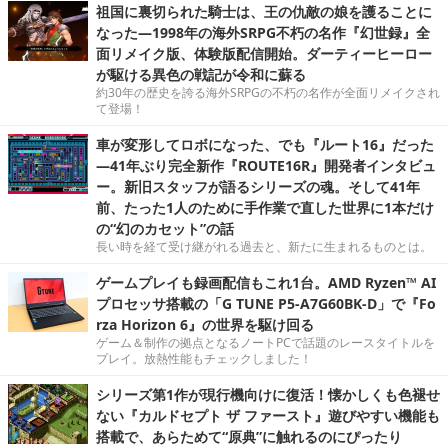
祖国に裏切られた騎士は、王の仇敵の娘を護ることに
なった―1998年の海外SRPG不朽の名作『幻世録』全
面リメイク版、体験版配信開始。ダーティーヒーロー
が駆ける異色の戦記が令和に蘇る
約30年の歴史を誇る海外SRPGの不朽の名作が全面リメイクされ
て登場！
車が変形してロボになった、でも『ルート16』だった
―41年ぶり完全新作『ROUTE16R』開発者インタビュ
ー。新旧スタッフが語るシリーズの魂。そして41年
前、たった1人のために手作業で直した世界に1本だけ
の“幻のカセット”の話
長い時を経て受け継がれる過去と、新たに生まれるものとは。
ゲームプレイも録画配信もこれ1台。AMD Ryzen™ AI
プロセッサ搭載の「G TUNE P5-A7G60BK-D」で『Fo
rza Horizon 6』の世界を駆け回る
ゲーム＆制作の拠点となるノートPCで話題のレースタイトルを
プレイ。放熱性能もチェックしました！
シリーズ第1作が現行機向けに復活！懐かしくも色褪せ
ない『カルドセプト ザ ファースト』遊びやすい機能も
搭載で、あらためて“原典”に触れるのにぴったり