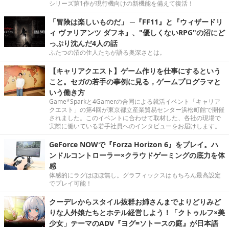
シリーズ第1作が現行機向けの新機能を備えて復活！
「冒険は楽しいものだ」 ─『FF11』と『ウィザードリ
ィ ヴァリアンツ ダフネ』、"優しくないRPG"の沼にど
っぷり沈んだ4人の話
ふたつの沼の住人たちが語る奥深さとは。
【キャリアクエスト】ゲーム作りを仕事にするという
こと。セガの若手の事例に見る，ゲームプログラマと
いう働き方
Game*Sparkと4Gamerの合同による就活イベント「キャリア
クエスト」の第4回が東京都立産業貿易センター浜松町館で開催
されました。このイベントに合わせて取材した、各社の現場で
実際に働いている若手社員へのインタビューをお届けします。
GeForce NOWで『Forza Horizon 6』をプレイ。ハ
ンドルコントローラー×クラウドゲーミングの底力を体
感
体感的にラグはほぼ無し。グラフィックスはもちろん最高設定
でプレイ可能！
クーデレからスタイル抜群お姉さんまでよりどりみど
りな人外娘たちとホテル経営しよう！「クトゥルフ×美
少女」テーマのADV『ヨグ=ソトースの庭』が日本語