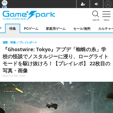
search
menu
グ
特集
PCゲーム
家庭用ゲーム
セール/無料
カルチャ
連載・特集
プレイレポート
『Ghostwire: Tokyo』アプデ「蜘蛛の糸」学
校の怪談でノスタルジーに浸り、ローグライト
モードを駆け抜けろ！【プレイレポ】 22枚目の
写真・画像
2023.5.6 Sat 18:00