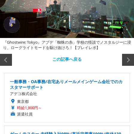
『Ghostwire: Tokyo』アプデ「蜘蛛の糸」学校の怪談でノスタルジーに浸
り、ローグライトモードを駆け抜けろ！【プレイレポ】
この記事へ戻る
一般事務・OA事務/在宅ありメールメインゲーム会社でのカ
スタマーサポート
アデコ株式会社
東京都
時給1,900円～
派遣社員
ゲームテスター 未経験入社98%/直近定着率100%/年休130