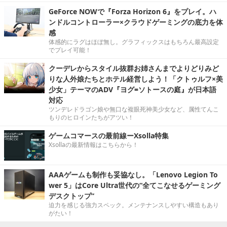
GeForce NOWで『Forza Horizon 6』をプレイ。ハ
ンドルコントローラー×クラウドゲーミングの底力を体
感
体感的にラグはほぼ無し。グラフィックスはもちろん最高設定
でプレイ可能！
クーデレからスタイル抜群お姉さんまでよりどりみど
りな人外娘たちとホテル経営しよう！「クトゥルフ×美
少女」テーマのADV『ヨグ=ソトースの庭』が日本語
対応
ツンデレドラゴン娘や無口な複眼死神美少女など、属性てんこ
もりのヒロインたちがアツい！
ゲームコマースの最前線ーXsolla特集
Xsollaの最新情報はこちらから！
AAAゲームも制作も妥協なし。「Lenovo Legion To
wer 5」はCore Ultra世代の“全てこなせるゲーミング
デスクトップ”
迫力を感じる強力スペック。メンテナンスしやすい構造もあり
がたい！