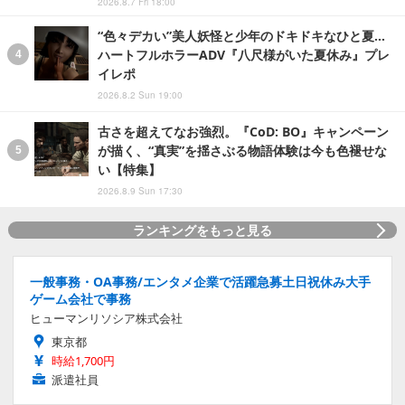
2026.8.7 Fri 18:00
“色々デカい”美人妖怪と少年のドキドキなひと夏…
ハートフルホラーADV『八尺様がいた夏休み』プレ
イレポ
2026.8.2 Sun 19:00
古さを超えてなお強烈。『CoD: BO』キャンペーン
が描く、“真実”を揺さぶる物語体験は今も色褪せな
い【特集】
2026.8.9 Sun 17:30
ランキングをもっと見る
一般事務・OA事務/エンタメ企業で活躍急募土日祝休み大手
ゲーム会社で事務
ヒューマンリソシア株式会社
東京都
時給1,700円
派遣社員