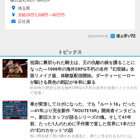
埼玉県
月給29万7,200円～60万円
正社員
Sponsored by
トピックス
祖国に裏切られた騎士は、王の仇敵の娘を護ることに
なった―1998年の海外SRPG不朽の名作『幻世録』全
面リメイク版、体験版配信開始。ダーティーヒーロー
が駆ける異色の戦記が令和に蘇る
約30年の歴史を誇る海外SRPGの不朽の名作が全面リメイクされ
て登場！
車が変形してロボになった、でも『ルート16』だった
―41年ぶり完全新作『ROUTE16R』開発者インタビュ
ー。新旧スタッフが語るシリーズの魂。そして41年
前、たった1人のために手作業で直した世界に1本だけ
の“幻のカセット”の話
長い時を経て受け継がれる過去と、新たに生まれるものとは。