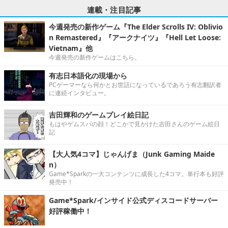
連載・注目記事
今週発売の新作ゲーム『The Elder Scrolls IV: Oblivio
n Remastered』『アークナイツ』『Hell Let Loose:
Vietnam』他
今週発売の新作ゲームはこちら。
有志日本語化の現場から
PCゲーマーなら何かとお世話になっているであろう有志翻訳者
に連続インタビュー。
吉田輝和のゲームプレイ絵日記
もはやゲムスパの顔！どこかで見かけた吉田さんのゲーム絵日
記
【大人気4コマ】じゃんげま（Junk Gaming Maide
n）
Game*Sparkの一大コンテンツに成長した4コマ。単行本も好評
発売中！
Game*Spark/インサイド公式ディスコードサーバー
好評稼働中！