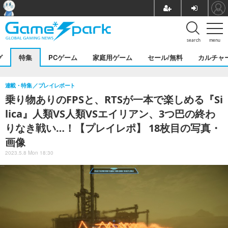
search
menu
グ
特集
PCゲーム
家庭用ゲーム
セール/無料
カルチャ
連載・特集
プレイレポート
乗り物ありのFPSと、RTSが一本で楽しめる『Si
lica』人類VS人類VSエイリアン、3つ巴の終わ
りなき戦い…！【プレイレポ】 18枚目の写真・
画像
2023.5.8 Mon 18:30