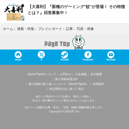
【大喜利】『新種のゲーミング“蚊”が登場！ その特徴
とは？』回答募集中！
写真・画像
ホーム
›
連載・特集
›
プレイレポート
›
記事
›
Home
X
STEAM
Facebook
YouTube
Game*Sparkについて
お問合せ
広告掲載
会社概要
個人情報保護方針
個人情報の取り扱いについて（Game*Spark）
利用規約
特定商取引法に基づく表記
紹介した商品/サービスを購入、契約した場合に、
売上の一部が弊社サイトに還元されることがあります。
当サイトに掲載の記事・見出し・写真・画像の無断転載を禁じます。
Copyright © 2026 IID, Inc.