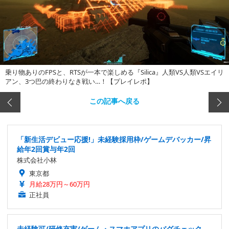
乗り物ありのFPSと、RTSが一本で楽しめる『Silica』人類VS人類VSエイリ
アン、3つ巴の終わりなき戦い…！【プレイレポ】
この記事へ戻る
「新生活デビュー応援!」未経験採用枠/ゲームデバッカー/昇
給年2回賞与年2回
株式会社小林
東京都
月給28万円～60万円
正社員
未経験可/研修充実/ゲーム・スマホアプリのバグチェック