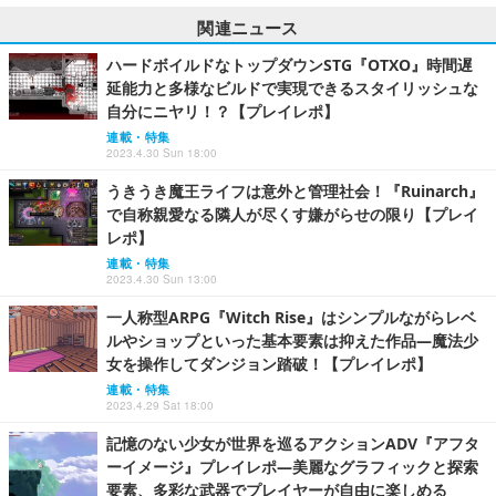
関連ニュース
ハードボイルドなトップダウンSTG『OTXO』時間遅
延能力と多様なビルドで実現できるスタイリッシュな
自分にニヤリ！？【プレイレポ】
連載・特集
2023.4.30 Sun 18:00
うきうき魔王ライフは意外と管理社会！『Ruinarch』
で自称親愛なる隣人が尽くす嫌がらせの限り【プレイ
レポ】
連載・特集
2023.4.30 Sun 13:00
一人称型ARPG『Witch Rise』はシンプルながらレベ
ルやショップといった基本要素は抑えた作品―魔法少
女を操作してダンジョン踏破！【プレイレポ】
連載・特集
2023.4.29 Sat 18:00
記憶のない少女が世界を巡るアクションADV『アフタ
ーイメージ』プレイレポ―美麗なグラフィックと探索
要素、多彩な武器でプレイヤーが自由に楽しめる