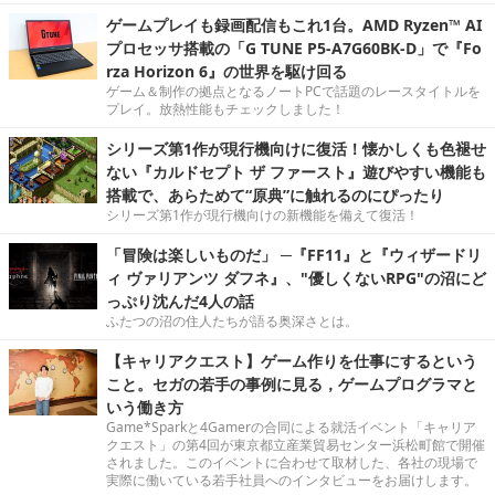
ゲームプレイも録画配信もこれ1台。AMD Ryzen™ AI
プロセッサ搭載の「G TUNE P5-A7G60BK-D」で『Fo
rza Horizon 6』の世界を駆け回る
ゲーム＆制作の拠点となるノートPCで話題のレースタイトルを
プレイ。放熱性能もチェックしました！
シリーズ第1作が現行機向けに復活！懐かしくも色褪せ
ない『カルドセプト ザ ファースト』遊びやすい機能も
搭載で、あらためて“原典”に触れるのにぴったり
シリーズ第1作が現行機向けの新機能を備えて復活！
「冒険は楽しいものだ」 ─『FF11』と『ウィザードリ
ィ ヴァリアンツ ダフネ』、"優しくないRPG"の沼にど
っぷり沈んだ4人の話
ふたつの沼の住人たちが語る奥深さとは。
【キャリアクエスト】ゲーム作りを仕事にするという
こと。セガの若手の事例に見る，ゲームプログラマと
いう働き方
Game*Sparkと4Gamerの合同による就活イベント「キャリア
クエスト」の第4回が東京都立産業貿易センター浜松町館で開催
されました。このイベントに合わせて取材した、各社の現場で
実際に働いている若手社員へのインタビューをお届けします。