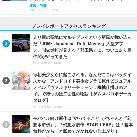
連載・特集
2023.4.27 Thu 12:00
プレイレポートアクセスランキング
走り屋の聖地にマルチプレイという新風が舞い込ん
だ『JDM: Japanese Drift Master』大型アプ
デ。“あの峠”が見える「群玉県」に、ついに走り屋
仲間がやってきた
2026.8.9 Sun 14:00
毎朝美少女らに起こされる。なんだここはパラダイ
スかな！アンドロイド美少女プラモ原作ビジュアル
ノベル『ヴァルキリーチューン：機械仕掛けのア
イ』で待つのは二面性の物語【ゲムスパロボゲーカ
タログ】
2026.8.9 Sun 18:00
モバイル向け新作は“やってること”がちゃんと『幻
想水滸伝』。『幻想水滸伝 STAR LEAP』は「基本
無料だから」と舐めてかかれない仕上がり！