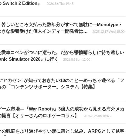
witch 2 Edition』
2026.8.6 Thu 19:45
苦しいところ支払った数年分がすべて無駄に―Monotype・
大きな影響受けた個人インディー開発者は…
2025.12.17 Wed 18:00
た愛車コペンがついに逝った。だから鬱憤晴らしに待ち遠しい
c Simulator 2026』に行く
2026.8.2 Sun 12:00
米“ヒカセン”が知っておきたい10のこと―めっちゃ遊べる「フ
心の「コンテンツサポーター」システム【特集】
ム市場―『War Robots』3億人の成功から見える海外メカ
の提言【オリーさんのロボゲーコラム】
2026.8.2 Sun 18:45
の戦闘をより遊びやすい形に落とし込み、ARPGとして見事