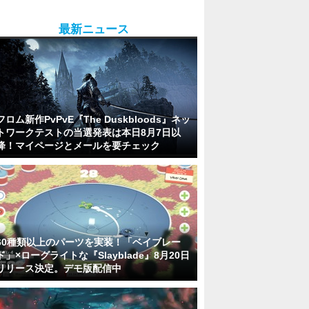
最新ニュース
フロム新作PvPvE『The Duskbloods』ネッ
トワークテストの当選発表は本日8月7日以
降！マイページとメールを要チェック
60種類以上のパーツを実装！「ベイブレー
ド」×ローグライトな『Slayblade』8月20日
リリース決定。デモ版配信中