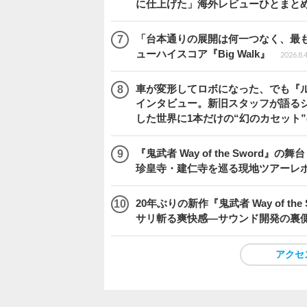
に仕上げた」海外レビューひとまとめ『Beast
「台本通りの展開は何一つなく、最
ューハイスコア『Big Walk』
2026.8.
車が変形してロボになった、でも『ルー
インタビュー。新旧スタッフが語るシ
した世界に1本だけの“幻のカセット
『鬼武者 Way of the Swo
珍皇寺・建仁寺を巡る現地ツアーレ
20年ぶりの新作『鬼武者 Way of 
サリ斬る爽快感―サウンド開発の裏
アクセ