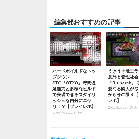
編集部おすすめの記事
ハードボイルドなトッ
うきうき魔王ラ
プダウン
意外と管理社会
STG『OTXO』時間遅
『Ruinarch
延能力と多様なビルド
愛なる隣人が尽
で実現できるスタイリ
がらせの限り【
ッシュな自分にニヤ
レポ】
リ！？【プレイレポ】
2023.4.30 Sun 13:00
2023.4.30 Sun 18:00