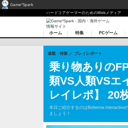
Game*Spark
ハードコアゲーマーのためのWebメディア
ホーム
特集
PCゲーム
連載・特集
プレイレポート
乗り物ありのFP
類VS人類VS
レイレポ】 20
本日ご紹介するのはBohemia Intera
ましょう！