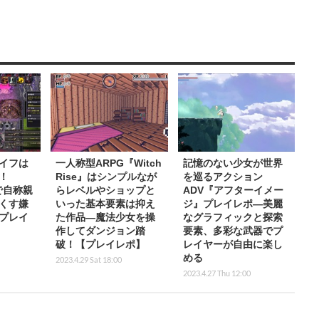
イフは
一人称型ARPG『Witch
記憶のない少女が世界
！
Rise』はシンプルなが
を巡るアクション
』で自称親
らレベルやショップと
ADV『アフターイメー
くす嫌
いった基本要素は抑え
ジ』プレイレポ―美麗
プレイ
た作品―魔法少女を操
なグラフィックと探索
作してダンジョン踏
要素、多彩な武器でプ
破！【プレイレポ】
レイヤーが自由に楽し
める
2023.4.29 Sat 18:00
2023.4.27 Thu 12:00