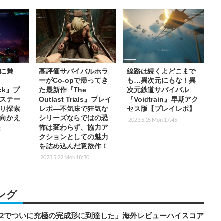
に魅
高評価サバイバルホラ
線路は続くよどこまで
ーがCo-opで帰ってき
も…異次元にもな！異
ock』プ
た最新作『The
次元鉄道サバイバル
ステー
Outlast Trials』プレイ
『Voidtrain』早期アク
り探索
レポ―不気味で狂気な
セス版【プレイレポ】
ち向かえ
シリーズならではの恐
2023.5.15 Mon 17:45
怖は変わらず、協力ア
0
クションとしての魅力
を詰め込んだ意欲作！
2023.5.22 Mon 18:30
ング
チ2でついに究極の完成形に到達した」海外レビューハイスコア