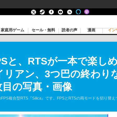
家庭用ゲーム
セール・無料
読者の声
漫画
イン
Sと、RTSが一本で楽しめる
エイリアン、3つ巴の終わり
枚目の写真・画像
ctiveのFPS複合型RTS『Silica』です。FPSとRTSの両モード