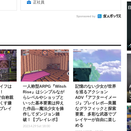
正社員
Sponsored by
イフは
一人称型ARPG『Witch
記憶のない少女が世界
！
Rise』はシンプルなが
を巡るアクション
』で自称親
らレベルやショップと
ADV『アフターイメー
くす嫌
いった基本要素は抑え
ジ』プレイレポ―美麗
プレイ
た作品―魔法少女を操
なグラフィックと探索
作してダンジョン踏
要素、多彩な武器でプ
破！【プレイレポ】
レイヤーが自由に楽し
める
2023.4.29 Sat 18:00