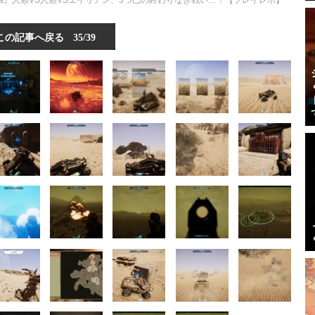
lica』人類VS人類VSエイリアン、3つ巴の終わりなき戦い…！【プレイレポ】
この記事へ戻る
35/39