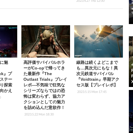
2023.4.27 Thu 12:00
に魅
高評価サバイバルホラ
線路は続くよどこまで
ーがCo-opで帰ってき
も…異次元にもな！異
ock』プ
た最新作『The
次元鉄道サバイバル
ステー
Outlast Trials』プレイ
『Voidtrain』早期アク
り探索
レポ―不気味で狂気な
セス版【プレイレポ】
ち向かえ
シリーズならではの恐
2023.5.15 Mon 17:45
怖は変わらず、協力ア
0
クションとしての魅力
を詰め込んだ意欲作！
2023.5.22 Mon 18:30