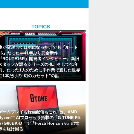
TOPICS
車が変形してロボになった、でも『ルート
16』だった―41年ぶり完全新作
『ROUTE16R』開発者インタビュー。新旧
スタッフが語るシリーズの魂。そして41年
前、たった1人のために手作業で直した世界
に1本だけの“幻のカセット”の話
ゲームプレイも録画配信もこれ1台。AMD
Ryzen™ AIプロセッサ搭載の「G TUNE P5-
A7G60BK-D」で『Forza Horizon 6』の世
界を駆け回る