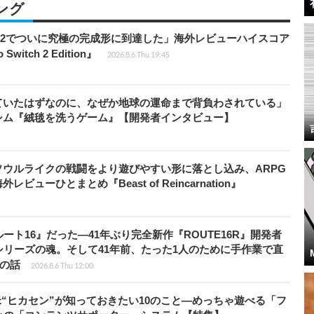
ング
チ2でついに究極の完成形に到達した」海外レビューハイスコア
witch 2 Edition』
2026.8.6 Thu 19:45
ていたはずなのに、なぜか地球の運命まで背負わされている」
シム『絨毯を洗うゲーム』【開発者インタビュー】
ウルライクの戦闘をより遊びやすい形に落とし込み、ARPG
ューひとまとめ『Beast of Reincarnation』
ト16』だった―41年ぶり完全新作『ROUTE16R』開発者
リーズの魂。そして41年前、たった1人のために手作業で直
”の話
2026.8.6 Thu 12:00
米“ヒカセン”が知っておきたい10のこと―めっちゃ遊べる「フ