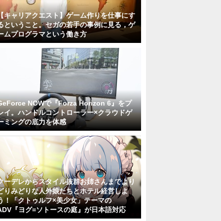
【キャリアクエスト】ゲーム作りを仕事にす
るということ。セガの若手の事例に見る，ゲ
ームプログラマという働き方
GeForce NOWで『Forza Horizon 6』をプ
レイ。ハンドルコントローラー×クラウドゲ
ーミングの底力を体感
クーデレからスタイル抜群お姉さんまでより
どりみどりな人外娘たちとホテル経営しよ
う！「クトゥルフ×美少女」テーマの
ADV『ヨグ=ソトースの庭』が日本語対応