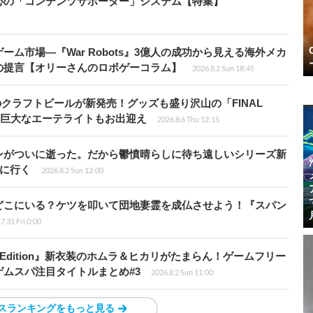
心の「コンテンツサポーター」システム【特集】
ム市場―『War Robots』3億人の成功から見える海外メカ
の提言【オリーさんのロボゲーコラム】
2026.8.2 Sun 18:45
のクラフトビールが新発売！グッズも盛り沢山の「FINAL
P」では巨大なエーテライトもお出迎え
2026.8.6 Thu 12:15
ンがついに逝った。だから鬱憤晴らしに待ち遠しいシリーズ新
6』に行く
2026.8.2 Sun 12:00
どこにいる？ケツを叩いて団地妻霊を成仏させよう！『スパン
7.31 Fri 0:00
ch 2 Edition』新衣装のホムラ＆ヒカリがたまらん！ゲームフリー
ムスパ注目タイトルまとめ#3
2026.8.2 Sun 11:00
スランキングをもっと見る