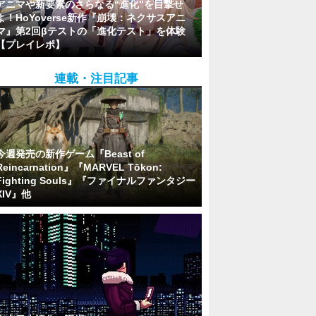
アニマや新要素のさらなる“進化”を目撃せ
よ！HoYoverse新作『崩壊：ネクサスアニ
マ』第2回βテストの「進化テスト」を体験
【プレイレポ】
連載・注目記事
今週発売の新作ゲーム『Beast of
Reincarnation』『MARVEL Tōkon:
Fighting Souls』『ファイナルファンタジー
XIV』他