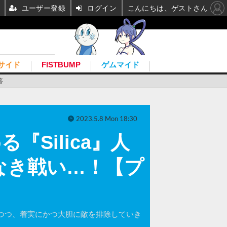
ユーザー登録
ログイン
こんにちは、ゲストさん
サイド
FISTBUMP
ゲムマイド
答
2023.5.8 Mon 18:30
『Silica』人
なき戦い…！【プ
を切り替えつつ、着実にかつ大胆に敵を排除していき