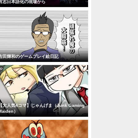
有志日本語化の現場から
吉田輝和のゲームプレイ絵日記
【大人気4コマ】じゃんげま（Junk Gaming
Maiden）