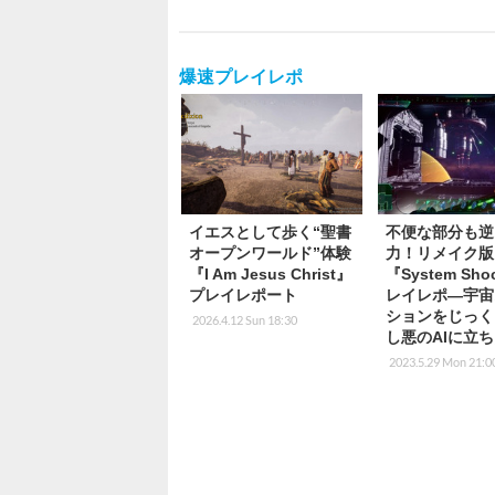
爆速プレイレポ
イエスとして歩く“聖書
不便な部分も逆
オープンワールド”体験
力！リメイク版
『I Am Jesus Christ』
『System Sh
プレイレポート
レイレポ―宇宙
ションをじっく
2026.4.12 Sun 18:30
し悪のAIに立
2023.5.29 Mon 21:0