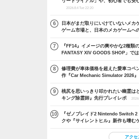
リートライアル」や、初心者でも安
2026.8.4 Tue 22:20
日本がまだ取りにいけていないメカゲー
ゲーム市場と、日本のメカゲームへ
『FF14』イメージの爽やかな2種類
FANTASY XIV GOODS SHO
修理費が車体価格を超えた愛車コペ
作『Car Mechanic Simulator 202
桃尻を思いっきり叩かれたい幽霊は
キング除霊師』先行プレイレポ
2026.
『ゼノブレイド2 Nintendo Swit
クや『サイレントヒル』新作も嗜むゲ
アクセ