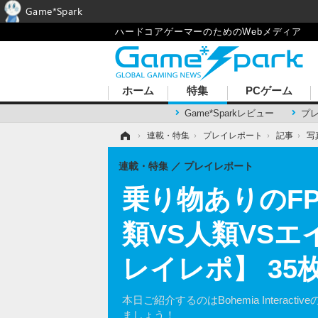
Game*Spark
ハードコアゲーマーのためのWebメディア
ホーム
特集
PCゲーム
Game*Sparkレビュー
プ
ホーム
›
連載・特集
›
プレイレポート
›
記事
›
写
連載・特集
プレイレポート
乗り物ありのFP
類VS人類VS
レイレポ】 35
本日ご紹介するのはBohemia Intera
ましょう！