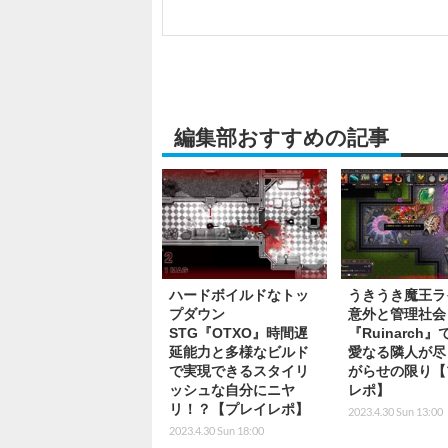
編集部おすすめの記事
ハードボイルドなトッ
うきうき魔王ラ
プダウン
意外と管理社会
STG『OTXO』時間遅
『Ruinarch
延能力と多様なビルド
愛なる隣人が尽
で実現できるスタイリ
がらせの限り【
ッシュな自分にニヤ
レポ】
リ！？【プレイレポ】
2023.4.30 Sun 13:00
2023.4.30 Sun 18:00