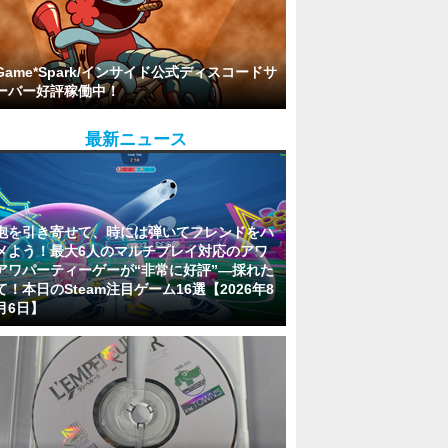
Game*Spark/インサイド公式ディスコードサ
ーバー好評稼働中！
最新ニュース
泡を引き寄せて、時には弾いてフレンドをハ
メよう！最大6人のマルチプレイ対応のアワ
アワパーティーゲーが“非常に好評”―採れた
て！本日のSteam注目ゲーム16選【2026年8
月6日】