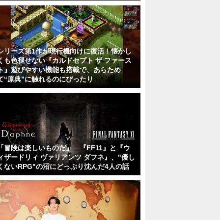
シリーズ第1作が現行機向けに復活！懐かし
くも色褪せない『カルドセプト ザ ファース
ト』遊びやすい機能も搭載で、あらため
て“原典”に触れるのにぴったり
「冒険は楽しいものだ」 ─『FF11』と『ウ
ィザードリィ ヴァリアンツ ダフネ』、"優し
くないRPG"の沼にどっぷり沈んだ4人の話