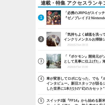
連載・特集 アクセスランキ
「必携のJRPGがスイッ
『ゼノブレイド2 Nintendo S
「気持ちよく絨毯を洗っ
インクリメンタルお掃除
2026.8.2 Sun 18:15
「『ポケモン』開発元がソ
として見事に仕上げた」海外レビ
2026.8.4 Tue 15:00
車が変形してロボになった、でも『ルー
インタビュー。新旧スタッフが語るシ
した世界に1本だけの“幻のカセット
スイッチ2版『FF14』から始める新