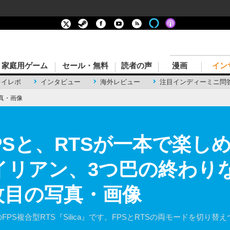
家庭用ゲーム
セール・無料
読者の声
漫画
イン
レイレポ
インタビュー
海外レビュー
注目インディーミニ問
真・画像
Sと、RTSが一本で楽しめる
エイリアン、3つ巴の終わり
枚目の写真・画像
ctiveのFPS複合型RTS『Silica』です。FPSとRTSの両モード