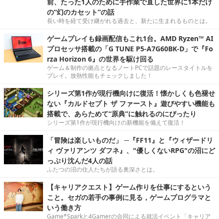
前、たった1人のために手作業で直した世界に1本だけ
の“幻のカセット”の話
長い時を経て受け継がれる過去と、新たに生まれるものとは。
ゲームプレイも録画配信もこれ1台。AMD Ryzen™ AI
プロセッサ搭載の「G TUNE P5-A7G60BK-D」で『Fo
rza Horizon 6』の世界を駆け回る
ゲーム＆制作の拠点となるノートPCで話題のレースタイトルを
プレイ。放熱性能もチェックしました！
シリーズ第1作が現行機向けに復活！懐かしくも色褪せ
ない『カルドセプト ザ ファースト』遊びやすい機能も
搭載で、あらためて“原典”に触れるのにぴったり
シリーズ第1作が現行機向けの新機能を備えて復活！
「冒険は楽しいものだ」 ─『FF11』と『ウィザードリ
ィ ヴァリアンツ ダフネ』、"優しくないRPG"の沼にど
っぷり沈んだ4人の話
ふたつの沼の住人たちが語る奥深さとは。
【キャリアクエスト】ゲーム作りを仕事にするという
こと。セガの若手の事例に見る，ゲームプログラマと
いう働き方
Game*Sparkと4Gamerの合同による就活イベント「キャリア