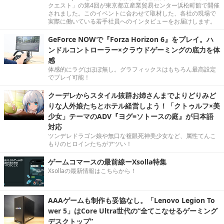
クエスト」の第4回が東京都立産業貿易センター浜松町館で開催
されました。このイベントに合わせて取材した、各社の現場で
実際に働いている若手社員へのインタビューをお届けします。
GeForce NOWで『Forza Horizon 6』をプレイ。ハ
ンドルコントローラー×クラウドゲーミングの底力を体
感
体感的にラグはほぼ無し。グラフィックスはもちろん最高設定
でプレイ可能！
クーデレからスタイル抜群お姉さんまでよりどりみど
りな人外娘たちとホテル経営しよう！「クトゥルフ×美
少女」テーマのADV『ヨグ=ソトースの庭』が日本語
対応
ツンデレドラゴン娘や無口な複眼死神美少女など、属性てんこ
もりのヒロインたちがアツい！
ゲームコマースの最前線ーXsolla特集
Xsollaの最新情報はこちらから！
AAAゲームも制作も妥協なし。「Lenovo Legion To
wer 5」はCore Ultra世代の“全てこなせるゲーミング
デスクトップ”