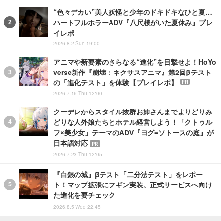
“色々デカい”美人妖怪と少年のドキドキなひと夏…
ハートフルホラーADV『八尺様がいた夏休み』プレ
イレポ
2026.8.2 Sun 19:00
アニマや新要素のさらなる“進化”を目撃せよ！HoYo
verse新作『崩壊：ネクサスアニマ』第2回βテスト
の「進化テスト」を体験【プレイレポ】
PR
2026.7.16 Thu 12:00
クーデレからスタイル抜群お姉さんまでよりどりみ
どりな人外娘たちとホテル経営しよう！「クトゥル
フ×美少女」テーマのADV『ヨグ=ソトースの庭』が
日本語対応
PR
2026.7.23 Thu 12:05
『白銀の城』βテスト「二分法テスト」をレポー
ト！マップ拡張にフギン実装、正式サービスへ向け
た進化を要チェック
2026.8.5 Wed 22:45