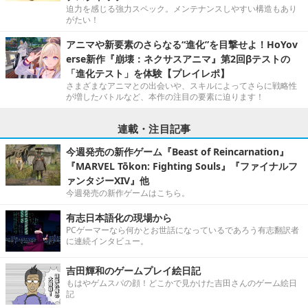
迫力を感じる強力スペック。メンテナンスしやすい構造もあり
がたい！
アニマや新要素のさらなる“進化”を目撃せよ！HoYov
erse新作『崩壊：ネクサスアニマ』第2回βテストの
「進化テスト」を体験【プレイレポ】
さまざまなアニマとの出会いや、スキルによってさらに戦略性
が増したバトルなど、本作の注目の要素に迫ります！
連載・注目記事
今週発売の新作ゲーム『Beast of Reincarnation』
『MARVEL Tōkon: Fighting Souls』『ファイナルフ
ァンタジーXIV』他
今週発売の新作ゲームはこちら。
有志日本語化の現場から
PCゲーマーなら何かとお世話になっているであろう有志翻訳者
に連続インタビュー。
吉田輝和のゲームプレイ絵日記
もはやゲムスパの顔！どこかで見かけた吉田さんのゲーム絵日
記