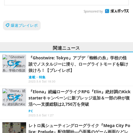
Sponsored by
爆速プレイレポ
関連ニュース
『Ghostwire: Tokyo』アプデ「蜘蛛の糸」学校の怪
談でノスタルジーに浸り、ローグライトモードを駆け
抜けろ！【プレイレポ】
連載・特集
2023.5.6 Sat 18:00
『Elona』続編ローグライクRPG『Elin』絶好調のKick
starterキャンペーンに新ブレッジ追加＆一部の枠が復
活へ―支援総額は2,750万を突破
PC
2023.5.6 Sat 1:27
レトロ風シューティングローグライク『Mega City Po
lice: Prelude』配信開始―凸面風のゲーム画面などレ