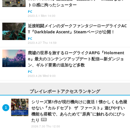
トロ感に拘ったシューター
PC
2023.5.1 Mon 14:00
近接戦闘メインのダークファンタジーローグライクAC
T『Darkblade Ascent』Steamページが公開！
PC
2023.4.27 Thu 14:59
廃墟の世界を旅するローグライクARPG『Holoment
o』最大のコンテンツアップデート配信―新ダンジョ
ン、ギルド要素の追加など多数
PC
2023.4.26 Wed 9:00
プレイレポートアクセスランキング
シリーズ第1作が現行機向けに復活！懐かしくも色褪
せない『カルドセプト ザ ファースト』遊びやすい
機能も搭載で、あらためて“原典”に触れるのにぴっ
たり
PR
2026.7.30 Thu 12:00