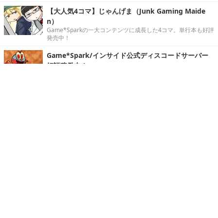
【大人気4コマ】じゃんげま（Junk Gaming Maide
n）
Game*Sparkの一大コンテンツに成長した4コマ。単行本も好評
発売中！
Game*Spark/インサイド公式ディスコードサーバー
好評稼働中！
写真・画像
ホーム
›
連載・特集
›
プレイレポート
›
記事
›
Home
X
STEAM
Facebook
YouTube
Game*Sparkについて
お問合せ
広告掲載
会社概要
個人情報保護方針
個人情報の取り扱いについて（Game*Spark）
利用規約
特定商取引法に基づく表記
紹介した商品/サービスを購入、契約した場合に、
売上の一部が弊社サイトに還元されることがあります。