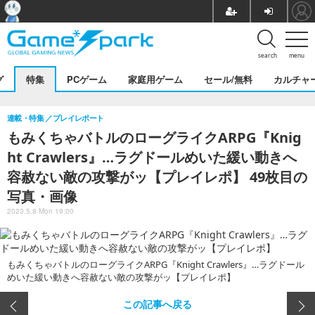
search
menu
グ
特集
PCゲーム
家庭用ゲーム
セール/無料
カルチャ
連載・特集
プレイレポート
もみくちゃバトルのローグライクARPG『Knig
ht Crawlers』…ラグドールめいた緩い動きへ
容赦ない敵の攻撃がッ【プレイレポ】 49枚目の
写真・画像
2023.5.8 Mon 19:00
もみくちゃバトルのローグライクARPG『Knight Crawlers』…ラグドール
めいた緩い動きへ容赦ない敵の攻撃がッ【プレイレポ】
この記事へ戻る