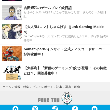
吉田輝和のゲームプレイ絵日記
もはやゲムスパの顔！どこかで見かけた吉田さんのゲーム絵日
記
【大人気4コマ】じゃんげま（Junk Gaming Maide
n）
Game*Sparkの一大コンテンツに成長した4コマ。単行本も好評
発売中！
Game*Spark/インサイド公式ディスコードサーバー
好評稼働中！
【大喜利】『新種のゲーミング“蚊”が登場！ その特徴
とは？』回答募集中！
写真・画像
ホーム
›
連載・特集
›
プレイレポート
›
記事
›