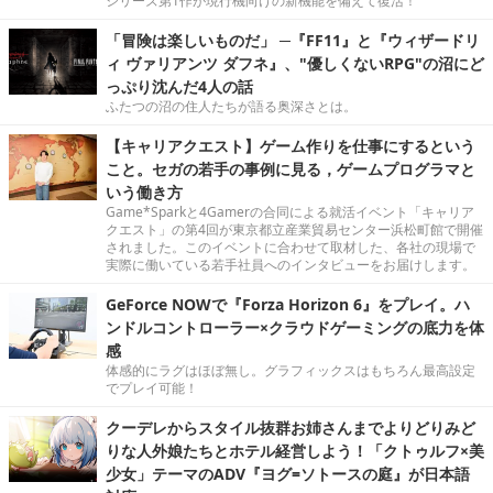
シリーズ第1作が現行機向けの新機能を備えて復活！
「冒険は楽しいものだ」 ─『FF11』と『ウィザードリ
ィ ヴァリアンツ ダフネ』、"優しくないRPG"の沼にど
っぷり沈んだ4人の話
ふたつの沼の住人たちが語る奥深さとは。
【キャリアクエスト】ゲーム作りを仕事にするという
こと。セガの若手の事例に見る，ゲームプログラマと
いう働き方
Game*Sparkと4Gamerの合同による就活イベント「キャリア
クエスト」の第4回が東京都立産業貿易センター浜松町館で開催
されました。このイベントに合わせて取材した、各社の現場で
実際に働いている若手社員へのインタビューをお届けします。
GeForce NOWで『Forza Horizon 6』をプレイ。ハ
ンドルコントローラー×クラウドゲーミングの底力を体
感
体感的にラグはほぼ無し。グラフィックスはもちろん最高設定
でプレイ可能！
クーデレからスタイル抜群お姉さんまでよりどりみど
りな人外娘たちとホテル経営しよう！「クトゥルフ×美
少女」テーマのADV『ヨグ=ソトースの庭』が日本語