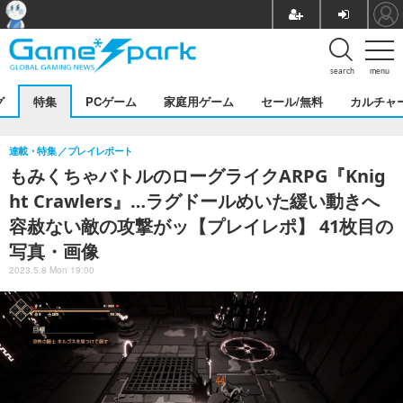
search
menu
グ
特集
PCゲーム
家庭用ゲーム
セール/無料
カルチャ
連載・特集
プレイレポート
もみくちゃバトルのローグライクARPG『Knig
ht Crawlers』…ラグドールめいた緩い動きへ
容赦ない敵の攻撃がッ【プレイレポ】 41枚目の
写真・画像
2023.5.8 Mon 19:00