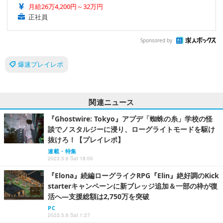
月給26万4,200円～32万円
正社員
Sponsored by
爆速プレイレポ
関連ニュース
『Ghostwire: Tokyo』アプデ「蜘蛛の糸」学校の怪
談でノスタルジーに浸り、ローグライトモードを駆け
抜けろ！【プレイレポ】
連載・特集
2023.5.6 Sat 18:00
『Elona』続編ローグライクRPG『Elin』絶好調のKick
starterキャンペーンに新ブレッジ追加＆一部の枠が復
活へ―支援総額は2,750万を突破
PC
2023.5.6 Sat 1:27