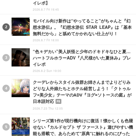
イレポ】
2026.8.7 Fri 19:45
モバイル向け新作は“やってること”がちゃんと『幻
想水滸伝』。『幻想水滸伝 STAR LEAP』は「基本
無料だから」と舐めてかかれない仕上がり！
2026.8.7 Fri 18:00
“色々デカい”美人妖怪と少年のドキドキなひと夏…
ハートフルホラーADV『八尺様がいた夏休み』プレ
イレポ
2026.8.2 Sun 19:00
クーデレからスタイル抜群お姉さんまでよりどりみ
どりな人外娘たちとホテル経営しよう！「クトゥル
フ×美少女」テーマのADV『ヨグ=ソトースの庭』が
日本語対応
PR
2026.7.23 Thu 12:05
シリーズ第1作が現行機向けに復活！懐かしくも色褪
せない『カルドセプト ザ ファースト』遊びやすい機
能も搭載で、あらためて“原典”に触れるのにぴった