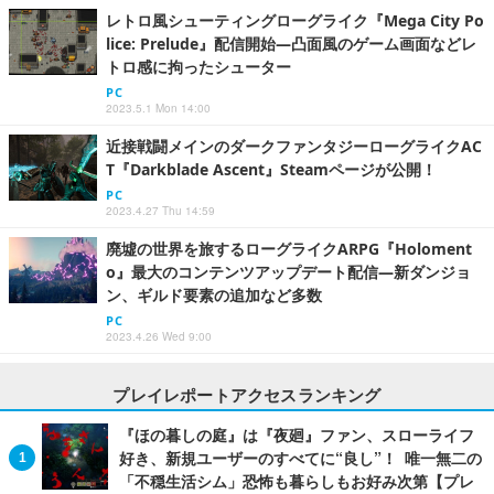
レトロ風シューティングローグライク『Mega City Po
lice: Prelude』配信開始―凸面風のゲーム画面などレ
トロ感に拘ったシューター
PC
2023.5.1 Mon 14:00
近接戦闘メインのダークファンタジーローグライクAC
T『Darkblade Ascent』Steamページが公開！
PC
2023.4.27 Thu 14:59
廃墟の世界を旅するローグライクARPG『Holoment
o』最大のコンテンツアップデート配信―新ダンジョ
ン、ギルド要素の追加など多数
PC
2023.4.26 Wed 9:00
プレイレポートアクセスランキング
『ほの暮しの庭』は『夜廻』ファン、スローライフ
好き、新規ユーザーのすべてに“良し”！ 唯一無二の
「不穏生活シム」恐怖も暮らしもお好み次第【プレ