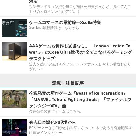
対応
ツンデレドラゴン娘や無口な複眼死神美少女など、属性てんこ
もりのヒロインたちがアツい！
ゲームコマースの最前線ーXsolla特集
Xsollaの最新情報はこちらから！
AAAゲームも制作も妥協なし。「Lenovo Legion To
wer 5」はCore Ultra世代の“全てこなせるゲーミング
デスクトップ”
迫力を感じる強力スペック。メンテナンスしやすい構造もあり
がたい！
連載・注目記事
今週発売の新作ゲーム『Beast of Reincarnation』
『MARVEL Tōkon: Fighting Souls』『ファイナルフ
ァンタジーXIV』他
今週発売の新作ゲームはこちら。
有志日本語化の現場から
PCゲーマーなら何かとお世話になっているであろう有志翻訳者
に連続インタビュー。