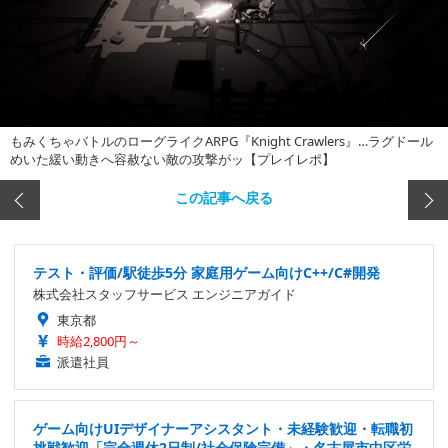
もみくちゃバトルのローグライクARPG『Knight Crawlers』…ラグドール
めいた緩い動きへ容赦ない敵の攻撃がッ【プレイレポ】
この記事へ戻る
テスト・評価/駅徒歩5分 家庭用ゲーム向けC++/C#開発
株式会社スタッフサービス エンジニアガイド
東京都
時給2,800円～
派遣社員
ゲーム向けUIデザイナーアシスタント・未経験歓迎・転職初
挑戦歓迎「完全週休2日制/社会保険完備」・名古屋市中区栄