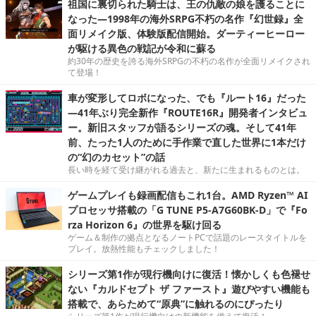
祖国に裏切られた騎士は、王の仇敵の娘を護ることに
なった―1998年の海外SRPG不朽の名作『幻世録』全
面リメイク版、体験版配信開始。ダーティーヒーロー
が駆ける異色の戦記が令和に蘇る
約30年の歴史を誇る海外SRPGの不朽の名作が全面リメイクされ
て登場！
車が変形してロボになった、でも『ルート16』だった
―41年ぶり完全新作『ROUTE16R』開発者インタビュ
ー。新旧スタッフが語るシリーズの魂。そして41年
前、たった1人のために手作業で直した世界に1本だけ
の“幻のカセット”の話
長い時を経て受け継がれる過去と、新たに生まれるものとは。
ゲームプレイも録画配信もこれ1台。AMD Ryzen™ AI
プロセッサ搭載の「G TUNE P5-A7G60BK-D」で『Fo
rza Horizon 6』の世界を駆け回る
ゲーム＆制作の拠点となるノートPCで話題のレースタイトルを
プレイ。放熱性能もチェックしました！
シリーズ第1作が現行機向けに復活！懐かしくも色褪せ
ない『カルドセプト ザ ファースト』遊びやすい機能も
搭載で、あらためて“原典”に触れるのにぴったり