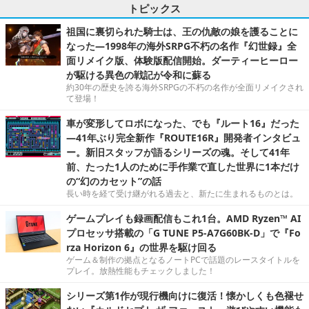
トピックス
祖国に裏切られた騎士は、王の仇敵の娘を護ることに
なった―1998年の海外SRPG不朽の名作『幻世録』全
面リメイク版、体験版配信開始。ダーティーヒーロー
が駆ける異色の戦記が令和に蘇る
約30年の歴史を誇る海外SRPGの不朽の名作が全面リメイクされ
て登場！
車が変形してロボになった、でも『ルート16』だった
―41年ぶり完全新作『ROUTE16R』開発者インタビュ
ー。新旧スタッフが語るシリーズの魂。そして41年
前、たった1人のために手作業で直した世界に1本だけ
の“幻のカセット”の話
長い時を経て受け継がれる過去と、新たに生まれるものとは。
ゲームプレイも録画配信もこれ1台。AMD Ryzen™ AI
プロセッサ搭載の「G TUNE P5-A7G60BK-D」で『Fo
rza Horizon 6』の世界を駆け回る
ゲーム＆制作の拠点となるノートPCで話題のレースタイトルを
プレイ。放熱性能もチェックしました！
シリーズ第1作が現行機向けに復活！懐かしくも色褪せ