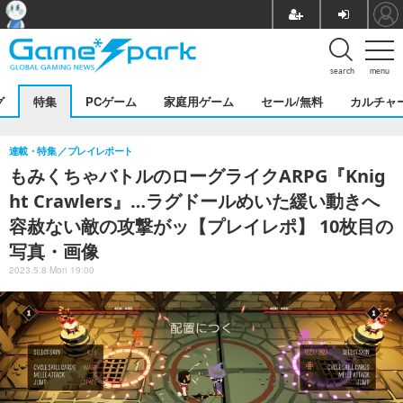
search
menu
グ
特集
PCゲーム
家庭用ゲーム
セール/無料
カルチャ
連載・特集
プレイレポート
もみくちゃバトルのローグライクARPG『Knig
ht Crawlers』…ラグドールめいた緩い動きへ
容赦ない敵の攻撃がッ【プレイレポ】 10枚目の
写真・画像
2023.5.8 Mon 19:00