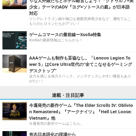
りな人外娘たちとホテル経営しよう！「クトゥルフ×美
少女」テーマのADV『ヨグ=ソトースの庭』が日本語
対応
ツンデレドラゴン娘や無口な複眼死神美少女など、属性てんこ
もりのヒロインたちがアツい！
ゲームコマースの最前線ーXsolla特集
Xsollaの最新情報はこちらから！
AAAゲームも制作も妥協なし。「Lenovo Legion To
wer 5」はCore Ultra世代の“全てこなせるゲーミング
デスクトップ”
迫力を感じる強力スペック。メンテナンスしやすい構造もあり
がたい！
連載・注目記事
今週発売の新作ゲーム『The Elder Scrolls IV: Oblivio
n Remastered』『アークナイツ』『Hell Let Loose:
Vietnam』他
今週発売の新作ゲームはこちら。
有志日本語化の現場から