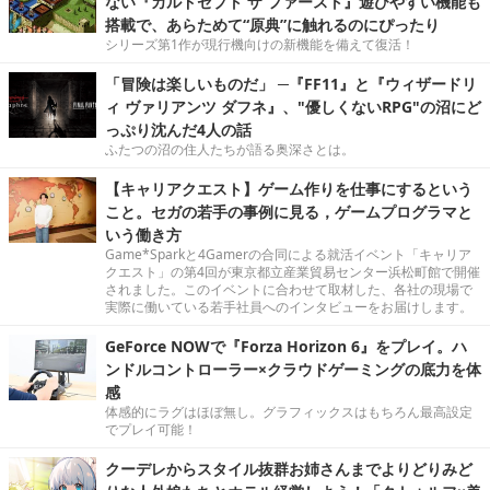
ない『カルドセプト ザ ファースト』遊びやすい機能も
搭載で、あらためて“原典”に触れるのにぴったり
シリーズ第1作が現行機向けの新機能を備えて復活！
「冒険は楽しいものだ」 ─『FF11』と『ウィザードリ
ィ ヴァリアンツ ダフネ』、"優しくないRPG"の沼にど
っぷり沈んだ4人の話
ふたつの沼の住人たちが語る奥深さとは。
【キャリアクエスト】ゲーム作りを仕事にするという
こと。セガの若手の事例に見る，ゲームプログラマと
いう働き方
Game*Sparkと4Gamerの合同による就活イベント「キャリア
クエスト」の第4回が東京都立産業貿易センター浜松町館で開催
されました。このイベントに合わせて取材した、各社の現場で
実際に働いている若手社員へのインタビューをお届けします。
GeForce NOWで『Forza Horizon 6』をプレイ。ハ
ンドルコントローラー×クラウドゲーミングの底力を体
感
体感的にラグはほぼ無し。グラフィックスはもちろん最高設定
でプレイ可能！
クーデレからスタイル抜群お姉さんまでよりどりみど