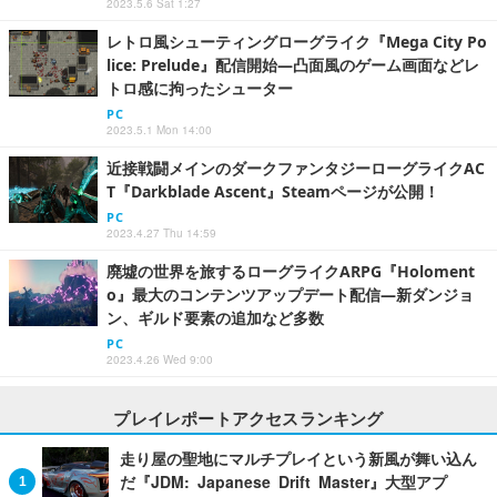
2023.5.6 Sat 1:27
レトロ風シューティングローグライク『Mega City Po
lice: Prelude』配信開始―凸面風のゲーム画面などレ
トロ感に拘ったシューター
PC
2023.5.1 Mon 14:00
近接戦闘メインのダークファンタジーローグライクAC
T『Darkblade Ascent』Steamページが公開！
PC
2023.4.27 Thu 14:59
廃墟の世界を旅するローグライクARPG『Holoment
o』最大のコンテンツアップデート配信―新ダンジョ
ン、ギルド要素の追加など多数
PC
2023.4.26 Wed 9:00
プレイレポートアクセスランキング
走り屋の聖地にマルチプレイという新風が舞い込ん
だ『JDM: Japanese Drift Master』大型アプ