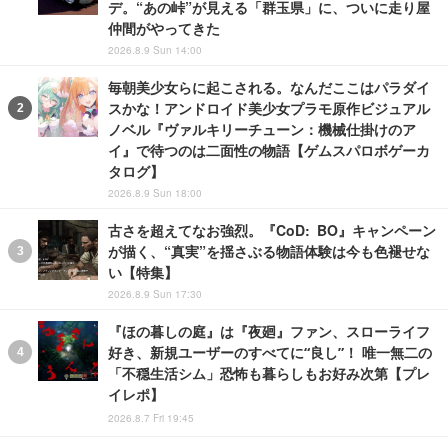
デ。“あの峠”が見える「群玉県」に、ついに走り屋
仲間がやってきた
2026.8.9 Sun 14:00
毎朝美少女らに起こされる。なんだここはパラダイ
スかな！アンドロイド美少女プラモ原作ビジュアル
ノベル『ヴァルキリーチューン：機械仕掛けのア
イ』で待つのは二面性の物語【ゲムスパロボゲーカ
タログ】
2026.8.9 Sun 18:00
古さを超えてなお強烈。『CoD: BO』キャンペーン
が描く、“真実”を揺さぶる物語体験は今も色褪せな
い【特集】
2026.8.9 Sun 17:30
『ほの暮しの庭』は『夜廻』ファン、スローライフ
好き、新規ユーザーのすべてに“良し”！ 唯一無二の
「不穏生活シム」恐怖も暮らしもお好み次第【プレ
イレポ】
2026.8.7 Fri 19:45