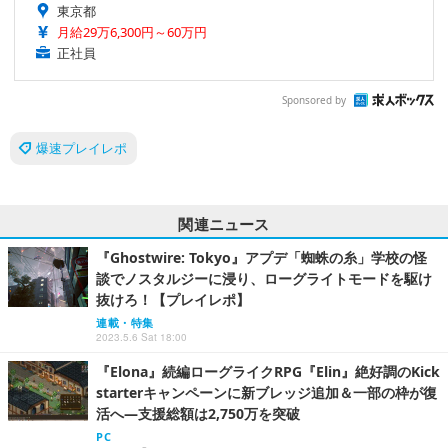
東京都
月給29万6,300円～60万円
正社員
Sponsored by
爆速プレイレポ
関連ニュース
『Ghostwire: Tokyo』アプデ「蜘蛛の糸」学校の怪
談でノスタルジーに浸り、ローグライトモードを駆け
抜けろ！【プレイレポ】
連載・特集
2023.5.6 Sat 18:00
『Elona』続編ローグライクRPG『Elin』絶好調のKick
starterキャンペーンに新ブレッジ追加＆一部の枠が復
活へ―支援総額は2,750万を突破
PC