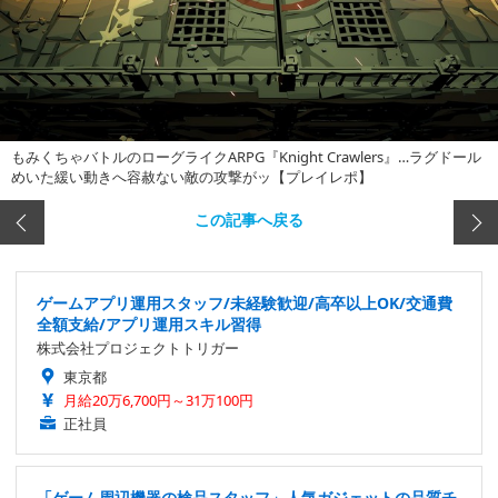
もみくちゃバトルのローグライクARPG『Knight Crawlers』…ラグドール
めいた緩い動きへ容赦ない敵の攻撃がッ【プレイレポ】
この記事へ戻る
ゲームアプリ運用スタッフ/未経験歓迎/高卒以上OK/交通費
全額支給/アプリ運用スキル習得
株式会社プロジェクトトリガー
東京都
月給20万6,700円～31万100円
正社員
「ゲーム周辺機器の検品スタッフ」人気ガジェットの品質チ