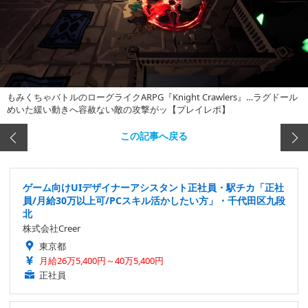
もみくちゃバトルのローグライクARPG『Knight Crawlers』…ラグドール
めいた緩い動きへ容赦ない敵の攻撃がッ【プレイレポ】
この記事へ戻る
ゲーム向けUIデザイナーアシスタント正社員・駅チカ「正社
員/月給30万以上可/PCスキル活かしたい方」・千代田区九段
北
株式会社Creer
東京都
月給26万5,400円～40万5,400円
正社員