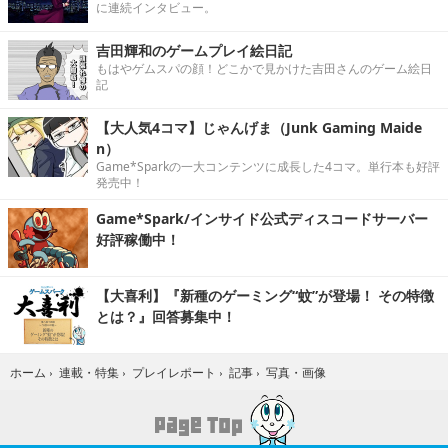
に連続インタビュー。
吉田輝和のゲームプレイ絵日記
もはやゲムスパの顔！どこかで見かけた吉田さんのゲーム絵日
記
【大人気4コマ】じゃんげま（Junk Gaming Maide
n）
Game*Sparkの一大コンテンツに成長した4コマ。単行本も好評
発売中！
Game*Spark/インサイド公式ディスコードサーバー
好評稼働中！
【大喜利】『新種のゲーミング“蚊”が登場！ その特徴
とは？』回答募集中！
写真・画像
ホーム
›
連載・特集
›
プレイレポート
›
記事
›