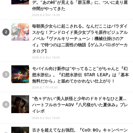
デ。“あの峠”が見える「群玉県」に、ついに走り屋
仲間がやってきた
2026.8.9 Sun 14:00
毎朝美少女らに起こされる。なんだここはパラダイ
スかな！アンドロイド美少女プラモ原作ビジュアル
ノベル『ヴァルキリーチューン：機械仕掛けのア
イ』で待つのは二面性の物語【ゲムスパロボゲーカ
タログ】
2026.8.9 Sun 18:00
モバイル向け新作は“やってること”がちゃんと『幻
想水滸伝』。『幻想水滸伝 STAR LEAP』は「基本
無料だから」と舐めてかかれない仕上がり！
2026.8.7 Fri 18:00
“色々デカい”美人妖怪と少年のドキドキなひと夏…
ハートフルホラーADV『八尺様がいた夏休み』プレ
イレポ
2026.8.2 Sun 19:00
古さを超えてなお強烈。『CoD: BO』キャンペーン