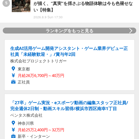
が描く、“真実”を揺さぶる物語体験は今も色褪せな
い【特集】
2026.8.9 Sun 17:30
ランキングをもっと見る
生成AI活用ゲーム開発アシスタント・ゲーム業界デビュー正
社員「未経験歓迎・」/賞与年2回
株式会社プロジェクトトリガー
東京都
月給26万6,700円～40万円
正社員
「27卒」ゲーム実況・eスポーツ動画の編集スタッフ正社員/
完全週休2日制・動画スキル習得/横浜市西区南幸1丁目
ベンタス株式会社
神奈川県
月給25万2,400円～32万円
新卒・インターン