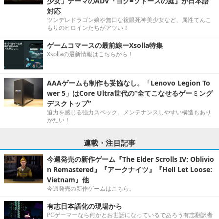
少女」テーマのADV『ヨグ=ソトースの庭』が日本語
対応
ツンデレドラゴン娘や無口な複眼死神美少女など、属性てんこ
もりのヒロインたちがアツい！
ゲームコマースの最前線ーXsolla特集
Xsollaの最新情報はこちらから！
AAAゲームも制作も妥協なし。「Lenovo Legion To
wer 5」はCore Ultra世代の“全てこなせるゲーミング
デスクトップ”
迫力を感じる強力スペック。メンテナンスしやすい構造もあり
がたい！
連載・注目記事
今週発売の新作ゲーム『The Elder Scrolls IV: Oblivio
n Remastered』『アークナイツ』『Hell Let Loose:
Vietnam』他
今週発売の新作ゲームはこちら。
有志日本語化の現場から
PCゲーマーなら何かとお世話になっているであろう有志翻訳者