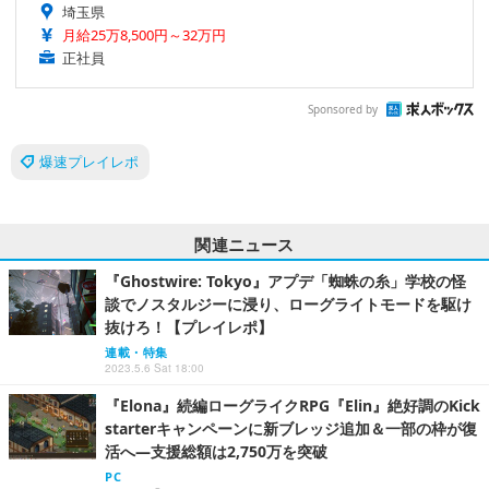
埼玉県
月給25万8,500円～32万円
正社員
Sponsored by
爆速プレイレポ
関連ニュース
『Ghostwire: Tokyo』アプデ「蜘蛛の糸」学校の怪
談でノスタルジーに浸り、ローグライトモードを駆け
抜けろ！【プレイレポ】
連載・特集
2023.5.6 Sat 18:00
『Elona』続編ローグライクRPG『Elin』絶好調のKick
starterキャンペーンに新ブレッジ追加＆一部の枠が復
活へ―支援総額は2,750万を突破
PC