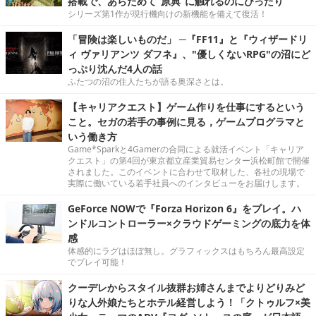
搭載で、あらためて“原典”に触れるのにぴったり
シリーズ第1作が現行機向けの新機能を備えて復活！
「冒険は楽しいものだ」 ─『FF11』と『ウィザードリ
ィ ヴァリアンツ ダフネ』、"優しくないRPG"の沼にど
っぷり沈んだ4人の話
ふたつの沼の住人たちが語る奥深さとは。
【キャリアクエスト】ゲーム作りを仕事にするという
こと。セガの若手の事例に見る，ゲームプログラマと
いう働き方
Game*Sparkと4Gamerの合同による就活イベント「キャリア
クエスト」の第4回が東京都立産業貿易センター浜松町館で開催
されました。このイベントに合わせて取材した、各社の現場で
実際に働いている若手社員へのインタビューをお届けします。
GeForce NOWで『Forza Horizon 6』をプレイ。ハ
ンドルコントローラー×クラウドゲーミングの底力を体
感
体感的にラグはほぼ無し。グラフィックスはもちろん最高設定
でプレイ可能！
クーデレからスタイル抜群お姉さんまでよりどりみど
りな人外娘たちとホテル経営しよう！「クトゥルフ×美