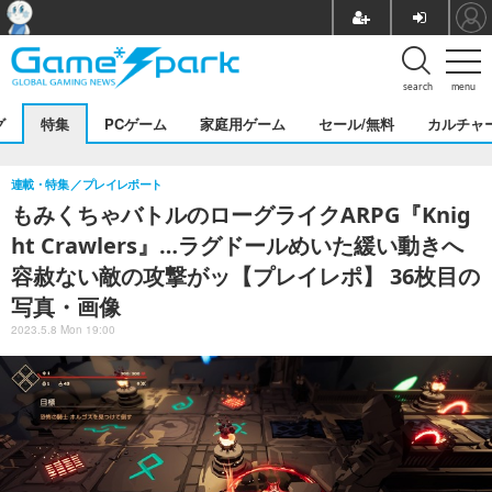
search
menu
グ
特集
PCゲーム
家庭用ゲーム
セール/無料
カルチャ
連載・特集
プレイレポート
もみくちゃバトルのローグライクARPG『Knig
ht Crawlers』…ラグドールめいた緩い動きへ
容赦ない敵の攻撃がッ【プレイレポ】 36枚目の
写真・画像
2023.5.8 Mon 19:00