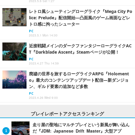
2023.5.6 Sat 1:27
レトロ風シューティングローグライク『Mega City Po
lice: Prelude』配信開始―凸面風のゲーム画面などレ
トロ感に拘ったシューター
PC
2023.5.1 Mon 14:00
近接戦闘メインのダークファンタジーローグライクAC
T『Darkblade Ascent』Steamページが公開！
PC
2023.4.27 Thu 14:59
廃墟の世界を旅するローグライクARPG『Holoment
o』最大のコンテンツアップデート配信―新ダンジョ
ン、ギルド要素の追加など多数
PC
2023.4.26 Wed 9:00
プレイレポートアクセスランキング
走り屋の聖地にマルチプレイという新風が舞い込ん
だ『JDM: Japanese Drift Master』大型アプ