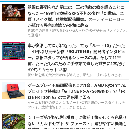
祖国に裏切られた騎士は、王の仇敵の娘を護ることに
なった―1998年の海外SRPG不朽の名作『幻世録』全
面リメイク版、体験版配信開始。ダーティーヒーロー
が駆ける異色の戦記が令和に蘇る
約30年の歴史を誇る海外SRPGの不朽の名作が全面リメイクされ
て登場！
車が変形してロボになった、でも『ルート16』だった
―41年ぶり完全新作『ROUTE16R』開発者インタビュ
ー。新旧スタッフが語るシリーズの魂。そして41年
前、たった1人のために手作業で直した世界に1本だけ
の“幻のカセット”の話
長い時を経て受け継がれる過去と、新たに生まれるものとは。
ゲームプレイも録画配信もこれ1台。AMD Ryzen™ AI
プロセッサ搭載の「G TUNE P5-A7G60BK-D」で『Fo
rza Horizon 6』の世界を駆け回る
ゲーム＆制作の拠点となるノートPCで話題のレースタイトルを
プレイ。放熱性能もチェックしました！
シリーズ第1作が現行機向けに復活！懐かしくも色褪せ
ない『カルドセプト ザ ファースト』遊びやすい機能も