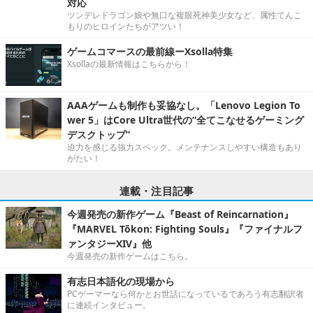
対応
ツンデレドラゴン娘や無口な複眼死神美少女など、属性てんこ
もりのヒロインたちがアツい！
ゲームコマースの最前線ーXsolla特集
Xsollaの最新情報はこちらから！
AAAゲームも制作も妥協なし。「Lenovo Legion To
wer 5」はCore Ultra世代の“全てこなせるゲーミング
デスクトップ”
迫力を感じる強力スペック。メンテナンスしやすい構造もあり
がたい！
連載・注目記事
今週発売の新作ゲーム『Beast of Reincarnation』
『MARVEL Tōkon: Fighting Souls』『ファイナルフ
ァンタジーXIV』他
今週発売の新作ゲームはこちら。
有志日本語化の現場から
PCゲーマーなら何かとお世話になっているであろう有志翻訳者
に連続インタビュー。