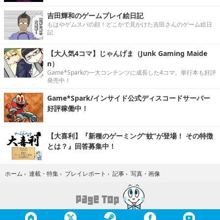
吉田輝和のゲームプレイ絵日記
もはやゲムスパの顔！どこかで見かけた吉田さんのゲーム絵日
記
【大人気4コマ】じゃんげま（Junk Gaming Maide
n）
Game*Sparkの一大コンテンツに成長した4コマ。単行本も好評
発売中！
Game*Spark/インサイド公式ディスコードサーバー
好評稼働中！
【大喜利】『新種のゲーミング“蚊”が登場！ その特徴
とは？』回答募集中！
写真・画像
ホーム
›
連載・特集
›
プレイレポート
›
記事
›