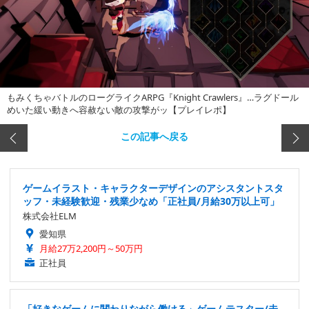
もみくちゃバトルのローグライクARPG『Knight Crawlers』…ラグドール
めいた緩い動きへ容赦ない敵の攻撃がッ【プレイレポ】
この記事へ戻る
ゲームイラスト・キャラクターデザインのアシスタントスタ
ッフ・未経験歓迎・残業少なめ「正社員/月給30万以上可」
株式会社ELM
愛知県
月給27万2,200円～50万円
正社員
「好きなゲームに関わりながら働ける」ゲームテスター/未