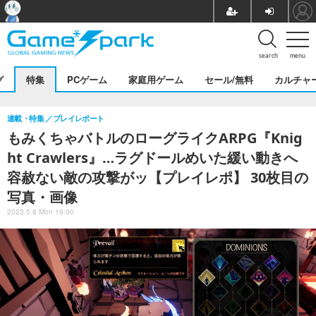
search
menu
グ
特集
PCゲーム
家庭用ゲーム
セール/無料
カルチャ
連載・特集
プレイレポート
もみくちゃバトルのローグライクARPG『Knig
ht Crawlers』…ラグドールめいた緩い動きへ
容赦ない敵の攻撃がッ【プレイレポ】 30枚目の
写真・画像
2023.5.8 Mon 19:00