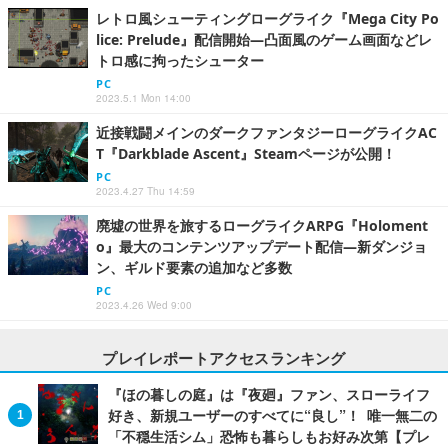
レトロ風シューティングローグライク『Mega City Po
lice: Prelude』配信開始―凸面風のゲーム画面などレ
トロ感に拘ったシューター
PC
2023.5.1 Mon 14:00
近接戦闘メインのダークファンタジーローグライクAC
T『Darkblade Ascent』Steamページが公開！
PC
2023.4.27 Thu 14:59
廃墟の世界を旅するローグライクARPG『Holoment
o』最大のコンテンツアップデート配信―新ダンジョ
ン、ギルド要素の追加など多数
PC
2023.4.26 Wed 9:00
プレイレポートアクセスランキング
『ほの暮しの庭』は『夜廻』ファン、スローライフ
好き、新規ユーザーのすべてに“良し”！ 唯一無二の
「不穏生活シム」恐怖も暮らしもお好み次第【プレ