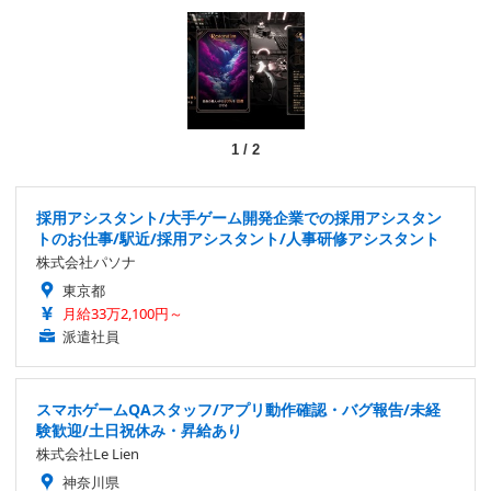
1
/
2
採用アシスタント/大手ゲーム開発企業での採用アシスタン
トのお仕事/駅近/採用アシスタント/人事研修アシスタント
株式会社パソナ
東京都
月給33万2,100円～
派遣社員
スマホゲームQAスタッフ/アプリ動作確認・バグ報告/未経
験歓迎/土日祝休み・昇給あり
株式会社Le Lien
神奈川県