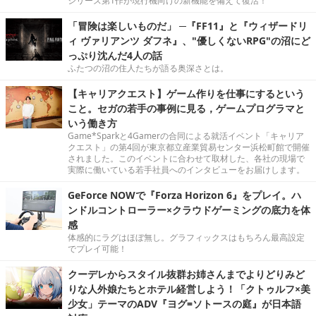
シリーズ第1作が現行機向けの新機能を備えて復活！
「冒険は楽しいものだ」 ─『FF11』と『ウィザードリ
ィ ヴァリアンツ ダフネ』、"優しくないRPG"の沼にど
っぷり沈んだ4人の話
ふたつの沼の住人たちが語る奥深さとは。
【キャリアクエスト】ゲーム作りを仕事にするという
こと。セガの若手の事例に見る，ゲームプログラマと
いう働き方
Game*Sparkと4Gamerの合同による就活イベント「キャリア
クエスト」の第4回が東京都立産業貿易センター浜松町館で開催
されました。このイベントに合わせて取材した、各社の現場で
実際に働いている若手社員へのインタビューをお届けします。
GeForce NOWで『Forza Horizon 6』をプレイ。ハ
ンドルコントローラー×クラウドゲーミングの底力を体
感
体感的にラグはほぼ無し。グラフィックスはもちろん最高設定
でプレイ可能！
クーデレからスタイル抜群お姉さんまでよりどりみど
りな人外娘たちとホテル経営しよう！「クトゥルフ×美
少女」テーマのADV『ヨグ=ソトースの庭』が日本語