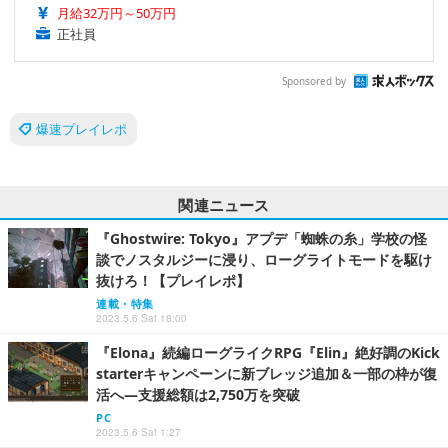
月給32万円～50万円
正社員
Sponsored by
爆速プレイレポ
関連ニュース
『Ghostwire: Tokyo』アプデ「蜘蛛の糸」学校の怪
談でノスタルジーに浸り、ローグライトモードを駆け
抜けろ！【プレイレポ】
連載・特集
2023.5.6 Sat 18:00
『Elona』続編ローグライクRPG『Elin』絶好調のKick
starterキャンペーンに新ブレッジ追加＆一部の枠が復
活へ―支援総額は2,750万を突破
PC
2023.5.6 Sat 1:27