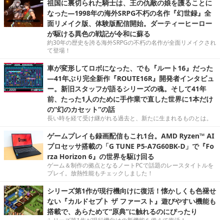
祖国に裏切られた騎士は、王の仇敵の娘を護ることに
なった―1998年の海外SRPG不朽の名作『幻世録』全
面リメイク版、体験版配信開始。ダーティーヒーロー
が駆ける異色の戦記が令和に蘇る
約30年の歴史を誇る海外SRPGの不朽の名作が全面リメイクされ
て登場！
車が変形してロボになった、でも『ルート16』だった
―41年ぶり完全新作『ROUTE16R』開発者インタビュ
ー。新旧スタッフが語るシリーズの魂。そして41年
前、たった1人のために手作業で直した世界に1本だけ
の“幻のカセット”の話
長い時を経て受け継がれる過去と、新たに生まれるものとは。
ゲームプレイも録画配信もこれ1台。AMD Ryzen™ AI
プロセッサ搭載の「G TUNE P5-A7G60BK-D」で『Fo
rza Horizon 6』の世界を駆け回る
ゲーム＆制作の拠点となるノートPCで話題のレースタイトルを
プレイ。放熱性能もチェックしました！
シリーズ第1作が現行機向けに復活！懐かしくも色褪せ
ない『カルドセプト ザ ファースト』遊びやすい機能も
搭載で、あらためて“原典”に触れるのにぴったり