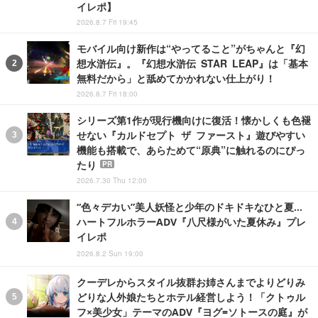
イレポ】
2026.8.7 Fri 19:45
モバイル向け新作は“やってること”がちゃんと『幻
想水滸伝』。『幻想水滸伝 STAR LEAP』は「基本
無料だから」と舐めてかかれない仕上がり！
2026.8.7 Fri 18:00
シリーズ第1作が現行機向けに復活！懐かしくも色褪
せない『カルドセプト ザ ファースト』遊びやすい
機能も搭載で、あらためて“原典”に触れるのにぴっ
たり
PR
2026.7.30 Thu 12:00
“色々デカい”美人妖怪と少年のドキドキなひと夏…
ハートフルホラーADV『八尺様がいた夏休み』プレ
イレポ
2026.8.2 Sun 19:00
クーデレからスタイル抜群お姉さんまでよりどりみ
どりな人外娘たちとホテル経営しよう！「クトゥル
フ×美少女」テーマのADV『ヨグ=ソトースの庭』が