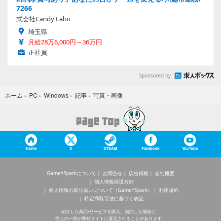
7266
式会社Candy Labo
埼玉県
月給28万6,000円～36万円
正社員
Sponsored by
写真・画像
ホーム
›
PC
›
Windows
›
記事
›
Home
X
STEAM
Facebook
YouTube
Game*Sparkについて
お問合せ
広告掲載
会社概要
個人情報保護方針
個人情報の取り扱いについて（Game*Spark）
利用規約
特定商取引法に基づく表記
紹介した商品/サービスを購入、契約した場合に、
売上の一部が弊社サイトに還元されることがあります。