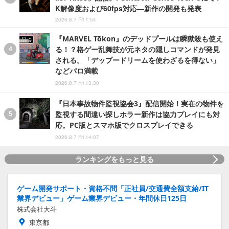
K解像度および60fps対応―新作の開発も発表
2026.8.7 Fri 1:54
『MARVEL Tōkon』のデッドプールは瞬獄殺も使え
る！？格ゲー乱舞技が元ネタの隠しコマンドが発見
される。「デップードリームを使わざるを得ない」
などパロ満載
2026.8.7 Fri 13:30
『日本事故物件監視協会3』配信開始！実在の物件を
監視する間違い探しホラー新作は協力プレイにも対
応。PC版とスマホ版でクロスプレイできる
2026.8.7 Fri 14:07
ランキングをもっと見る
ゲーム開発サポート・資格不問「正社員/交通費全額支給/IT
業界デビュー」ゲーム業界デビュー・年間休日125日
株式会社大斗
東京都