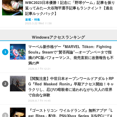
WBC2023日本優勝！記念に「野球ゲーム」記事を振り
返ってみた―大谷翔平選手記事もランクイン？【過去
記事ルックバック】
連載・特集
2023.3.22 Wed 11:58
Windowsアクセスランキング
マーベル新作格ゲー『MARVEL Tōkon: Fighting
Souls』Steamで“賛否両論”―オープンベータで指
摘のPC版パフォーマンス、発売直前に改善報告も不
満の声
2026.8.7 Fri 12:21
【閲覧注意】中世日本オープンワールドアダルトRP
G『Red Masked Ronin』早期アクセス開始！キャ
ラクリし、忍びの暗殺者に追われながら大人の世界
で自由な体験
2026.8.7 Fri 14:45
『ゴーストリコン ワイルドランズ』無料アプデ「L
ast Rites」配信。PS5/Xbox Series X/S/PCにて4