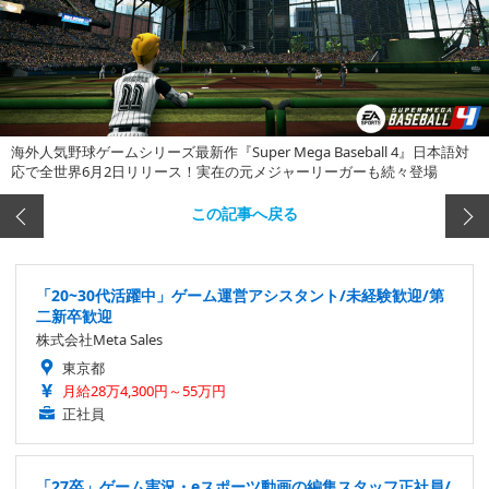
海外人気野球ゲームシリーズ最新作『Super Mega Baseball 4』日本語対
応で全世界6月2日リリース！実在の元メジャーリーガーも続々登場
この記事へ戻る
「20~30代活躍中」ゲーム運営アシスタント/未経験歓迎/第
二新卒歓迎
株式会社Meta Sales
東京都
月給28万4,300円～55万円
正社員
「27卒」ゲーム実況・eスポーツ動画の編集スタッフ正社員/