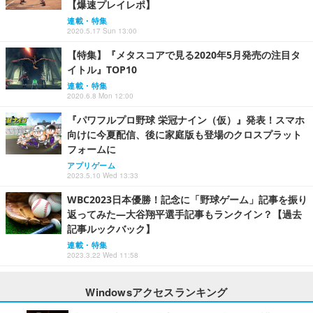
【爆速プレイレポ】
連載・特集
2020.5.17 Sun 13:00
【特集】『メタスコアで見る2020年5月発売の注目タ
イトル』TOP10
連載・特集
2020.6.8 Mon 12:00
『パワフルプロ野球 栄冠ナイン（仮）』発表！スマホ
向けに今夏配信、後に家庭版も登場のクロスプラット
フォームに
アプリゲーム
2023.5.10 Wed 13:33
WBC2023日本優勝！記念に「野球ゲーム」記事を振り
返ってみた―大谷翔平選手記事もランクイン？【過去
記事ルックバック】
連載・特集
2023.3.22 Wed 11:58
Windowsアクセスランキング