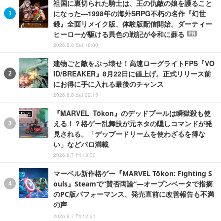
祖国に裏切られた騎士は、王の仇敵の娘を護ること
になった―1998年の海外SRPG不朽の名作『幻世
録』全面リメイク版、体験版配信開始。ダーティー
ヒーローが駆ける異色の戦記が令和に蘇る
PR
2026.8.8 Sat 18:00
建物ごと敵をぶっ壊せ！高速ローグライトFPS『VO
ID/BREAKER』8月22日に値上げ。正式リリース前
にお得に手に入れる最後のチャンス
2026.8.8 Sat 22:15
『MARVEL Tōkon』のデッドプールは瞬獄殺も使
える！？格ゲー乱舞技が元ネタの隠しコマンドが発
見される。「デップードリームを使わざるを得な
い」などパロ満載
2026.8.7 Fri 13:30
マーベル新作格ゲー『MARVEL Tōkon: Fighting S
ouls』Steamで“賛否両論”―オープンベータで指摘
のPC版パフォーマンス、発売直前に改善報告も不満
の声
2026.8.7 Fri 12:21