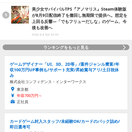
美少女サバイバルTPS『アノマリス』Steam体験版
が8月9日配信終了を撤回し無期限で提供へ。想定を
上回る反響―「でもフリューだしな」のゲーム、今
後も改善へ
2026.8.8 Sat 20:00
ランキングをもっと見る
ゲームデザイナー「UI、3D、2D等」/案件ジャンル豊富/年
収100万円UP事例も/サポート充実/昇給賞与アリ/土日祝休
み
株式会社コンフィデンス・インターワークス
東京都
年収700万円～
正社員
カードゲーム封入スタッフ/未経験OK/カードのパック詰め/
即日選考可