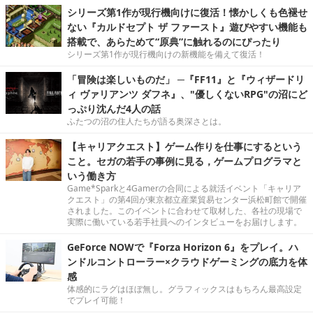
シリーズ第1作が現行機向けに復活！懐かしくも色褪せ
ない『カルドセプト ザ ファースト』遊びやすい機能も
搭載で、あらためて“原典”に触れるのにぴったり
シリーズ第1作が現行機向けの新機能を備えて復活！
「冒険は楽しいものだ」 ─『FF11』と『ウィザードリ
ィ ヴァリアンツ ダフネ』、"優しくないRPG"の沼にど
っぷり沈んだ4人の話
ふたつの沼の住人たちが語る奥深さとは。
【キャリアクエスト】ゲーム作りを仕事にするという
こと。セガの若手の事例に見る，ゲームプログラマと
いう働き方
Game*Sparkと4Gamerの合同による就活イベント「キャリア
クエスト」の第4回が東京都立産業貿易センター浜松町館で開催
されました。このイベントに合わせて取材した、各社の現場で
実際に働いている若手社員へのインタビューをお届けします。
GeForce NOWで『Forza Horizon 6』をプレイ。ハ
ンドルコントローラー×クラウドゲーミングの底力を体
感
体感的にラグはほぼ無し。グラフィックスはもちろん最高設定
でプレイ可能！