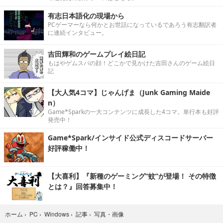
有志日本語化の現場から
PCゲーマーなら何かとお世話になっているであろう有志翻訳者
に連続インタビュー。
吉田輝和のゲームプレイ絵日記
もはやゲムスパの顔！どこかで見かけた吉田さんのゲーム絵日
記
【大人気4コマ】じゃんげま（Junk Gaming Maide
n）
Game*Sparkの一大コンテンツに成長した4コマ。単行本も好評
発売中！
Game*Spark/インサイド公式ディスコードサーバー
好評稼働中！
【大喜利】『新種のゲーミング“蚊”が登場！ その特徴
とは？』回答募集中！
写真・画像
ホーム
›
PC
›
Windows
›
記事
›