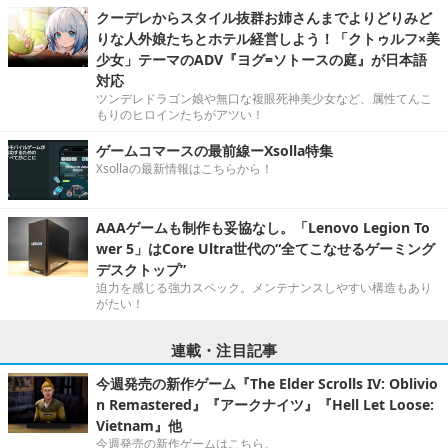
クーデレからスタイル抜群お姉さんまでよりどりみど
りな人外娘たちとホテル経営しよう！「クトゥルフ×美
少女」テーマのADV『ヨグ=ソトースの庭』が日本語
対応
ツンデレドラゴン娘や無口な複眼死神美少女など、属性てんこ
もりのヒロインたちがアツい！
ゲームコマースの最前線ーXsolla特集
Xsollaの最新情報はこちらから！
AAAゲームも制作も妥協なし。「Lenovo Legion To
wer 5」はCore Ultra世代の“全てこなせるゲーミング
デスクトップ”
迫力を感じる強力スペック。メンテナンスしやすい構造もあり
がたい！
連載・注目記事
今週発売の新作ゲーム『The Elder Scrolls IV: Oblivio
n Remastered』『アークナイツ』『Hell Let Loose:
Vietnam』他
今週発売の新作ゲームはこちら。