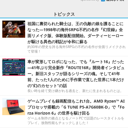
トピックス
祖国に裏切られた騎士は、王の仇敵の娘を護ることに
なった―1998年の海外SRPG不朽の名作『幻世録』全
面リメイク版、体験版配信開始。ダーティーヒーロー
が駆ける異色の戦記が令和に蘇る
約30年の歴史を誇る海外SRPGの不朽の名作が全面リメイクされ
て登場！
車が変形してロボになった、でも『ルート16』だった
―41年ぶり完全新作『ROUTE16R』開発者インタビュ
ー。新旧スタッフが語るシリーズの魂。そして41年
前、たった1人のために手作業で直した世界に1本だけ
の“幻のカセット”の話
長い時を経て受け継がれる過去と、新たに生まれるものとは。
ゲームプレイも録画配信もこれ1台。AMD Ryzen™ AI
プロセッサ搭載の「G TUNE P5-A7G60BK-D」で『Fo
rza Horizon 6』の世界を駆け回る
ゲーム＆制作の拠点となるノートPCで話題のレースタイトルを
プレイ。放熱性能もチェックしました！