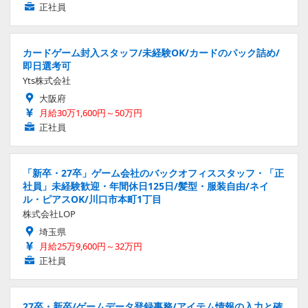
正社員
カードゲーム封入スタッフ/未経験OK/カードのパック詰め/
即日選考可
Yts株式会社
大阪府
月給30万1,600円～50万円
正社員
「新卒・27卒」ゲーム会社のバックオフィススタッフ・「正
社員」未経験歓迎・年間休日125日/髪型・服装自由/ネイ
ル・ピアスOK/川口市本町1丁目
株式会社LOP
埼玉県
月給25万9,600円～32万円
正社員
27卒・新卒/ゲームデータ登録事務/アイテム情報の入力と確