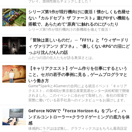
プレイ。放熱性能もチェックしました！
シリーズ第1作が現行機向けに復活！懐かしくも色褪せ
ない『カルドセプト ザ ファースト』遊びやすい機能も
搭載で、あらためて“原典”に触れるのにぴったり
シリーズ第1作が現行機向けの新機能を備えて復活！
「冒険は楽しいものだ」 ─『FF11』と『ウィザードリ
ィ ヴァリアンツ ダフネ』、"優しくないRPG"の沼にど
っぷり沈んだ4人の話
ふたつの沼の住人たちが語る奥深さとは。
【キャリアクエスト】ゲーム作りを仕事にするという
こと。セガの若手の事例に見る，ゲームプログラマと
いう働き方
Game*Sparkと4Gamerの合同による就活イベント「キャリア
クエスト」の第4回が東京都立産業貿易センター浜松町館で開催
されました。このイベントに合わせて取材した、各社の現場で
実際に働いている若手社員へのインタビューをお届けします。
GeForce NOWで『Forza Horizon 6』をプレイ。ハ
ンドルコントローラー×クラウドゲーミングの底力を体
感
体感的にラグはほぼ無し。グラフィックスはもちろん最高設定