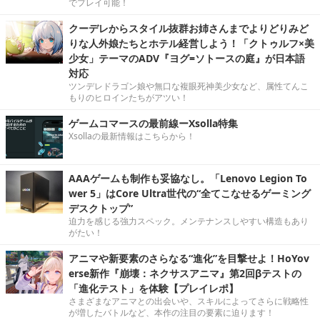
でプレイ可能！
クーデレからスタイル抜群お姉さんまでよりどりみど
りな人外娘たちとホテル経営しよう！「クトゥルフ×美
少女」テーマのADV『ヨグ=ソトースの庭』が日本語
対応
ツンデレドラゴン娘や無口な複眼死神美少女など、属性てんこ
もりのヒロインたちがアツい！
ゲームコマースの最前線ーXsolla特集
Xsollaの最新情報はこちらから！
AAAゲームも制作も妥協なし。「Lenovo Legion To
wer 5」はCore Ultra世代の“全てこなせるゲーミング
デスクトップ”
迫力を感じる強力スペック。メンテナンスしやすい構造もあり
がたい！
アニマや新要素のさらなる“進化”を目撃せよ！HoYov
erse新作『崩壊：ネクサスアニマ』第2回βテストの
「進化テスト」を体験【プレイレポ】
さまざまなアニマとの出会いや、スキルによってさらに戦略性
が増したバトルなど、本作の注目の要素に迫ります！