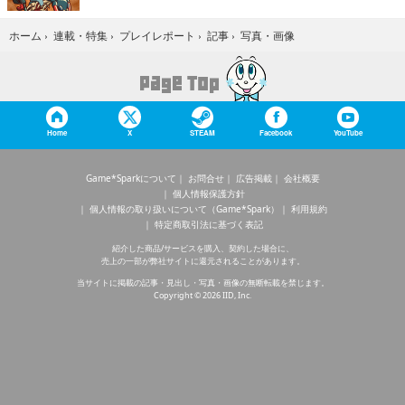
写真・画像
ホーム
›
連載・特集
›
プレイレポート
›
記事
›
Home
X
STEAM
Facebook
YouTube
Game*Sparkについて
お問合せ
広告掲載
会社概要
個人情報保護方針
個人情報の取り扱いについて（Game*Spark）
利用規約
特定商取引法に基づく表記
紹介した商品/サービスを購入、契約した場合に、
売上の一部が弊社サイトに還元されることがあります。
当サイトに掲載の記事・見出し・写真・画像の無断転載を禁じます。
Copyright © 2026 IID, Inc.