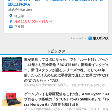
認/土日祝休み
株式会社Le Lien
埼玉県
月給25万7,100円～32万円
正社員
Sponsored by
トピックス
車が変形してロボになった、でも『ルート16』だった
―41年ぶり完全新作『ROUTE16R』開発者インタビュ
ー。新旧スタッフが語るシリーズの魂。そして41年
前、たった1人のために手作業で直した世界に1本だけ
の“幻のカセット”の話
長い時を経て受け継がれる過去と、新たに生まれるものとは。
ゲームプレイも録画配信もこれ1台。AMD Ryzen™ AI
プロセッサ搭載の「G TUNE P5-A7G60BK-D」で『Fo
rza Horizon 6』の世界を駆け回る
ゲーム＆制作の拠点となるノートPCで話題のレースタイトルを