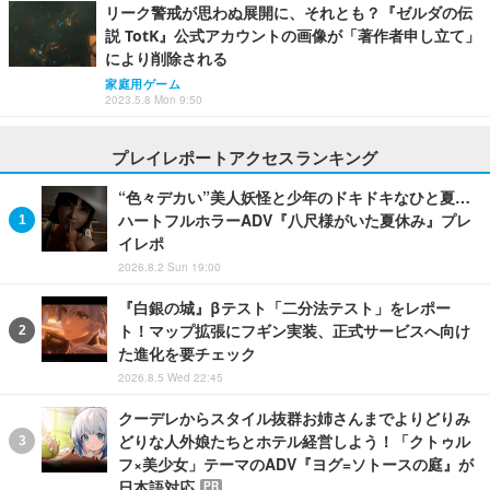
リーク警戒が思わぬ展開に、それとも？『ゼルダの伝
説 TotK』公式アカウントの画像が「著作者申し立て」
により削除される
家庭用ゲーム
2023.5.8 Mon 9:50
プレイレポートアクセスランキング
“色々デカい”美人妖怪と少年のドキドキなひと夏…
ハートフルホラーADV『八尺様がいた夏休み』プレ
イレポ
2026.8.2 Sun 19:00
『白銀の城』βテスト「二分法テスト」をレポー
ト！マップ拡張にフギン実装、正式サービスへ向け
た進化を要チェック
2026.8.5 Wed 22:45
クーデレからスタイル抜群お姉さんまでよりどりみ
どりな人外娘たちとホテル経営しよう！「クトゥル
フ×美少女」テーマのADV『ヨグ=ソトースの庭』が
日本語対応
PR