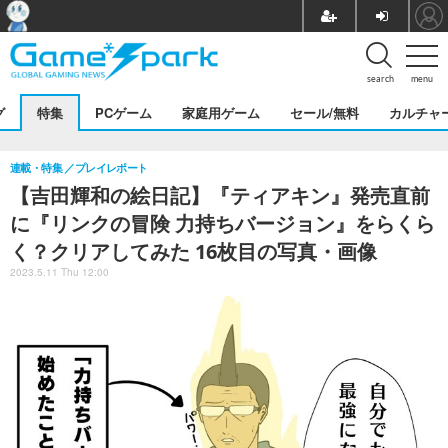
search
menu
グ
特集
PCゲーム
家庭用ゲーム
セール/無料
カルチャ
連載・特集
プレイレポート
【吉田輝和の絵日記】『ティアキン』発売直前
に『リンクの冒険 力持ちバージョン』をらくら
く？クリアしてみた 16枚目の写真・画像
2023.5.11 Thu 12:00