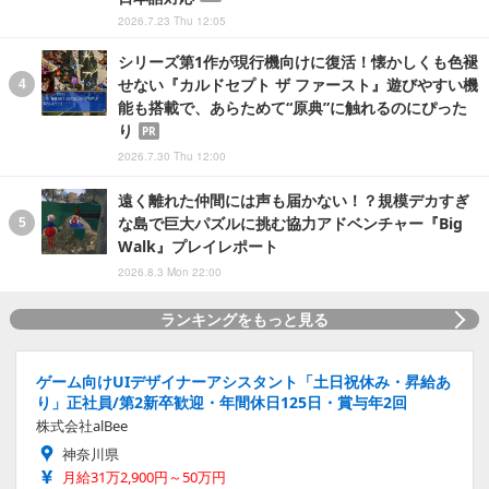
2026.7.23 Thu 12:05
シリーズ第1作が現行機向けに復活！懐かしくも色褪
せない『カルドセプト ザ ファースト』遊びやすい機
能も搭載で、あらためて“原典”に触れるのにぴった
り
PR
2026.7.30 Thu 12:00
遠く離れた仲間には声も届かない！？規模デカすぎ
な島で巨大パズルに挑む協力アドベンチャー『Big
Walk』プレイレポート
2026.8.3 Mon 22:00
ランキングをもっと見る
ゲーム向けUIデザイナーアシスタント「土日祝休み・昇給あ
り」正社員/第2新卒歓迎・年間休日125日・賞与年2回
株式会社alBee
神奈川県
月給31万2,900円～50万円