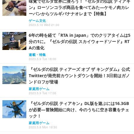
味覚でゼルダ世界に浸ろう！『ゼルダの伝説 ティアキ
ン』ローソンコラボ商品を食べてみた―ケモノ肉カレ
ーパンからツルギバナナオレまで【特集】
ゲーム文化
2023.5.10 Wed 21:30
6年の時を経て「RTA in Japan」でのクリアタイムは5
分の1に。『ゼルダの伝説 スカイウォードソード』RT
Aの進化
連載・特集
2023.5.9 Tue 18:00
『ゼルダの伝説 ティアーズ オブ ザ キングダム』公式
Twitterが発売前カウントダウンを開始！3日前はガノ
ンドロフが登場
家庭用ゲーム
2023.5.9 Tue 17:06
『ゼルダの伝説 ティアキン』DL版を遊ぶには16.3GB
が必要―冒険開始に向け、今のうちに空き容量をチェ
ック！
家庭用ゲーム
2023.5.8 Mon 19:30