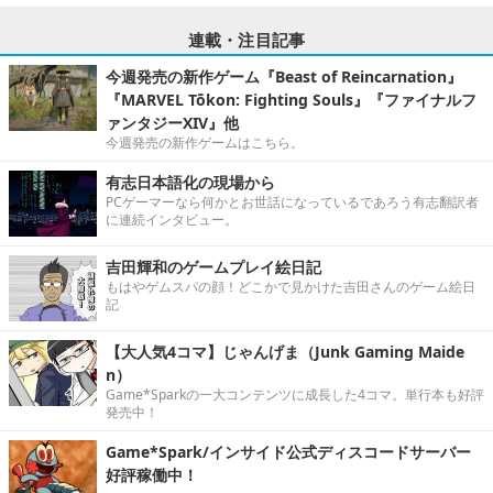
連載・注目記事
今週発売の新作ゲーム『Beast of Reincarnation』
『MARVEL Tōkon: Fighting Souls』『ファイナルフ
ァンタジーXIV』他
今週発売の新作ゲームはこちら。
有志日本語化の現場から
PCゲーマーなら何かとお世話になっているであろう有志翻訳者
に連続インタビュー。
吉田輝和のゲームプレイ絵日記
もはやゲムスパの顔！どこかで見かけた吉田さんのゲーム絵日
記
【大人気4コマ】じゃんげま（Junk Gaming Maide
n）
Game*Sparkの一大コンテンツに成長した4コマ。単行本も好評
発売中！
Game*Spark/インサイド公式ディスコードサーバー
好評稼働中！