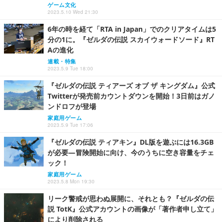
ゲーム文化
2023.5.10 Wed 21:30
6年の時を経て「RTA in Japan」でのクリアタイムは5
分の1に。『ゼルダの伝説 スカイウォードソード』RT
Aの進化
連載・特集
2023.5.9 Tue 18:00
『ゼルダの伝説 ティアーズ オブ ザ キングダム』公式
Twitterが発売前カウントダウンを開始！3日前はガノ
ンドロフが登場
家庭用ゲーム
2023.5.9 Tue 17:06
『ゼルダの伝説 ティアキン』DL版を遊ぶには16.3GB
が必要―冒険開始に向け、今のうちに空き容量をチェ
ック！
家庭用ゲーム
2023.5.8 Mon 19:30
リーク警戒が思わぬ展開に、それとも？『ゼルダの伝
説 TotK』公式アカウントの画像が「著作者申し立て」
により削除される