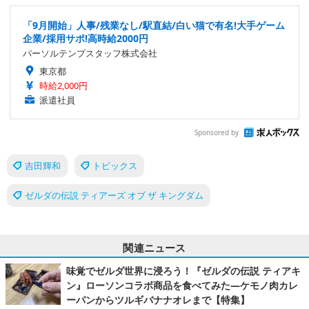
「9月開始」人事/残業なし/駅直結/白い猫で有名!大手ゲーム
企業/採用サポ!高時給2000円
パーソルテンプスタッフ株式会社
東京都
時給2,000円
派遣社員
Sponsored by
吉田輝和
トピックス
ゼルダの伝説 ティアーズ オブ ザ キングダム
関連ニュース
味覚でゼルダ世界に浸ろう！『ゼルダの伝説 ティアキ
ン』ローソンコラボ商品を食べてみた―ケモノ肉カレ
ーパンからツルギバナナオレまで【特集】