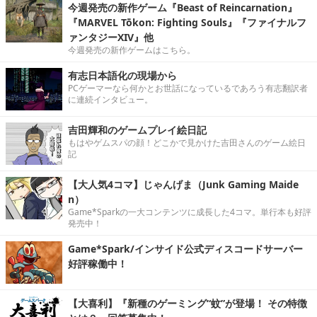
今週発売の新作ゲーム『Beast of Reincarnation』
『MARVEL Tōkon: Fighting Souls』『ファイナルフ
ァンタジーXIV』他
今週発売の新作ゲームはこちら。
有志日本語化の現場から
PCゲーマーなら何かとお世話になっているであろう有志翻訳者
に連続インタビュー。
吉田輝和のゲームプレイ絵日記
もはやゲムスパの顔！どこかで見かけた吉田さんのゲーム絵日
記
【大人気4コマ】じゃんげま（Junk Gaming Maide
n）
Game*Sparkの一大コンテンツに成長した4コマ。単行本も好評
発売中！
Game*Spark/インサイド公式ディスコードサーバー
好評稼働中！
【大喜利】『新種のゲーミング“蚊”が登場！ その特徴