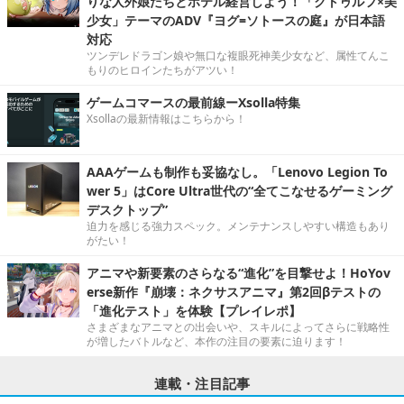
りな人外娘たちとホテル経営しよう！「クトゥルフ×美
少女」テーマのADV『ヨグ=ソトースの庭』が日本語
対応
ツンデレドラゴン娘や無口な複眼死神美少女など、属性てんこ
もりのヒロインたちがアツい！
ゲームコマースの最前線ーXsolla特集
Xsollaの最新情報はこちらから！
AAAゲームも制作も妥協なし。「Lenovo Legion To
wer 5」はCore Ultra世代の“全てこなせるゲーミング
デスクトップ”
迫力を感じる強力スペック。メンテナンスしやすい構造もあり
がたい！
アニマや新要素のさらなる“進化”を目撃せよ！HoYov
erse新作『崩壊：ネクサスアニマ』第2回βテストの
「進化テスト」を体験【プレイレポ】
さまざまなアニマとの出会いや、スキルによってさらに戦略性
が増したバトルなど、本作の注目の要素に迫ります！
連載・注目記事