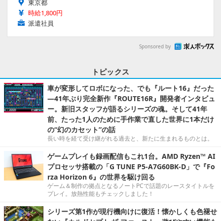
東京都
時給1,800円
派遣社員
Sponsored by
トピックス
車が変形してロボになった、でも『ルート16』だった
―41年ぶり完全新作『ROUTE16R』開発者インタビュ
ー。新旧スタッフが語るシリーズの魂。そして41年
前、たった1人のために手作業で直した世界に1本だけ
の“幻のカセット”の話
長い時を経て受け継がれる過去と、新たに生まれるものとは。
ゲームプレイも録画配信もこれ1台。AMD Ryzen™ AI
プロセッサ搭載の「G TUNE P5-A7G60BK-D」で『Fo
rza Horizon 6』の世界を駆け回る
ゲーム＆制作の拠点となるノートPCで話題のレースタイトルを
プレイ。放熱性能もチェックしました！
シリーズ第1作が現行機向けに復活！懐かしくも色褪せ