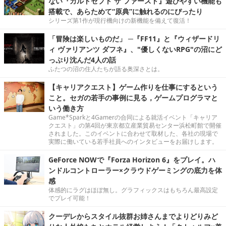
ない『カルドセプト ザ ファースト』遊びやすい機能も
搭載で、あらためて“原典”に触れるのにぴったり
シリーズ第1作が現行機向けの新機能を備えて復活！
「冒険は楽しいものだ」 ─『FF11』と『ウィザードリ
ィ ヴァリアンツ ダフネ』、"優しくないRPG"の沼にど
っぷり沈んだ4人の話
ふたつの沼の住人たちが語る奥深さとは。
【キャリアクエスト】ゲーム作りを仕事にするという
こと。セガの若手の事例に見る，ゲームプログラマと
いう働き方
Game*Sparkと4Gamerの合同による就活イベント「キャリア
クエスト」の第4回が東京都立産業貿易センター浜松町館で開催
されました。このイベントに合わせて取材した、各社の現場で
実際に働いている若手社員へのインタビューをお届けします。
GeForce NOWで『Forza Horizon 6』をプレイ。ハ
ンドルコントローラー×クラウドゲーミングの底力を体
感
体感的にラグはほぼ無し。グラフィックスはもちろん最高設定
でプレイ可能！
クーデレからスタイル抜群お姉さんまでよりどりみど