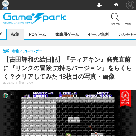
search
menu
グ
特集
PCゲーム
家庭用ゲーム
セール/無料
カルチャ
連載・特集
プレイレポート
【吉田輝和の絵日記】『ティアキン』発売直前
に『リンクの冒険 力持ちバージョン』をらくら
く？クリアしてみた 13枚目の写真・画像
2023.5.11 Thu 12:00