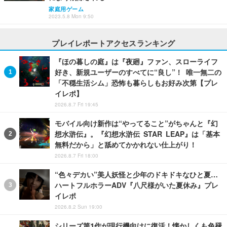
家庭用ゲーム
2023.5.8 Mon 9:50
プレイレポートアクセスランキング
『ほの暮しの庭』は『夜廻』ファン、スローライフ
好き、新規ユーザーのすべてに“良し”！ 唯一無二の
「不穏生活シム」恐怖も暮らしもお好み次第【プレ
イレポ】
2026.8.7 Fri 19:45
モバイル向け新作は“やってること”がちゃんと『幻
想水滸伝』。『幻想水滸伝 STAR LEAP』は「基本
無料だから」と舐めてかかれない仕上がり！
2026.8.7 Fri 18:00
“色々デカい”美人妖怪と少年のドキドキなひと夏…
ハートフルホラーADV『八尺様がいた夏休み』プレ
イレポ
2026.8.2 Sun 19:00
シリーズ第1作が現行機向けに復活！懐かしくも色褪