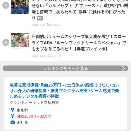
せない『カルドセプト ザ ファースト』遊びやすい機
能も搭載で、あらためて“原典”に触れるのにぴった
り
PR
2026.7.30 Thu 12:00
圧倒的ボリュームのシリーズ集大成が再び！スロー
ライフADV『ルーンファクトリー４スペシャル』で
もカブを育てるのだ！【爆速プレイレポ】
2021.12.13 Mon 7:00
ランキングをもっと見る
急募児童指導員/月給25万円～/土日休み/残業ほぼなし/コン
サル介入の研修制度・療育プログラム充実!/ゲーム感覚で楽
しめるデジタル療育が特徴
グランドオーキッド本所教室
東京都
月給25万円～32万円
正社員