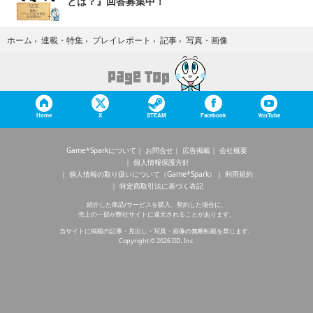
とは？』回答募集中！
写真・画像
ホーム
›
連載・特集
›
プレイレポート
›
記事
›
Home
X
STEAM
Facebook
YouTube
Game*Sparkについて
お問合せ
広告掲載
会社概要
個人情報保護方針
個人情報の取り扱いについて（Game*Spark）
利用規約
特定商取引法に基づく表記
紹介した商品/サービスを購入、契約した場合に、
売上の一部が弊社サイトに還元されることがあります。
当サイトに掲載の記事・見出し・写真・画像の無断転載を禁じます。
Copyright © 2026 IID, Inc.