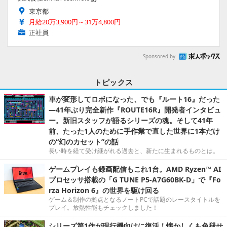
東京都
月給20万3,900円～31万4,800円
正社員
Sponsored by
トピックス
車が変形してロボになった、でも『ルート16』だった
―41年ぶり完全新作『ROUTE16R』開発者インタビュ
ー。新旧スタッフが語るシリーズの魂。そして41年
前、たった1人のために手作業で直した世界に1本だけ
の“幻のカセット”の話
長い時を経て受け継がれる過去と、新たに生まれるものとは。
ゲームプレイも録画配信もこれ1台。AMD Ryzen™ AI
プロセッサ搭載の「G TUNE P5-A7G60BK-D」で『Fo
rza Horizon 6』の世界を駆け回る
ゲーム＆制作の拠点となるノートPCで話題のレースタイトルを
プレイ。放熱性能もチェックしました！
シリーズ第1作が現行機向けに復活！懐かしくも色褪せ