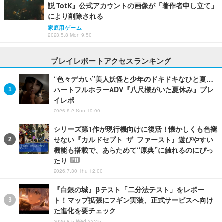
説 TotK』公式アカウントの画像が「著作者申し立て」
により削除される
家庭用ゲーム
2023.5.8 Mon 9:50
プレイレポートアクセスランキング
“色々デカい”美人妖怪と少年のドキドキなひと夏…
ハートフルホラーADV『八尺様がいた夏休み』プレ
イレポ
2026.8.2 Sun 19:00
シリーズ第1作が現行機向けに復活！懐かしくも色褪
せない『カルドセプト ザ ファースト』遊びやすい
機能も搭載で、あらためて“原典”に触れるのにぴっ
たり
PR
2026.7.30 Thu 12:00
『白銀の城』βテスト「二分法テスト」をレポー
ト！マップ拡張にフギン実装、正式サービスへ向け
た進化を要チェック
2026.8.5 Wed 22:45