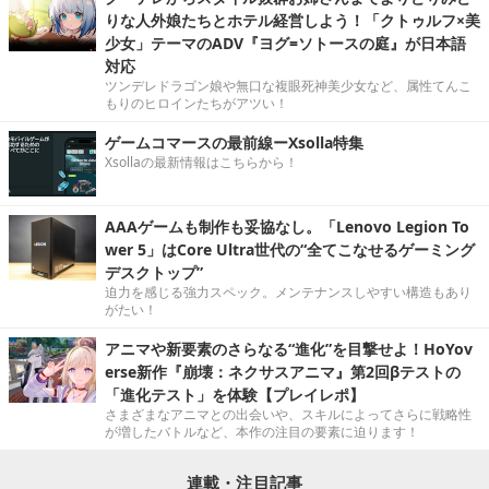
りな人外娘たちとホテル経営しよう！「クトゥルフ×美
少女」テーマのADV『ヨグ=ソトースの庭』が日本語
対応
ツンデレドラゴン娘や無口な複眼死神美少女など、属性てんこ
もりのヒロインたちがアツい！
ゲームコマースの最前線ーXsolla特集
Xsollaの最新情報はこちらから！
AAAゲームも制作も妥協なし。「Lenovo Legion To
wer 5」はCore Ultra世代の“全てこなせるゲーミング
デスクトップ”
迫力を感じる強力スペック。メンテナンスしやすい構造もあり
がたい！
アニマや新要素のさらなる“進化”を目撃せよ！HoYov
erse新作『崩壊：ネクサスアニマ』第2回βテストの
「進化テスト」を体験【プレイレポ】
さまざまなアニマとの出会いや、スキルによってさらに戦略性
が増したバトルなど、本作の注目の要素に迫ります！
連載・注目記事