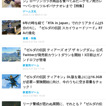
ン』ローソンコラボ商品を食べてみた―ケモノ肉カレ
ーパンからツルギバナナオレまで【特集】
ゲーム文化
2023.5.10 Wed 21:30
6年の時を経て「RTA in Japan」でのクリアタイムは5
分の1に。『ゼルダの伝説 スカイウォードソード』RT
Aの進化
連載・特集
2023.5.9 Tue 18:00
『ゼルダの伝説 ティアーズ オブ ザ キングダム』公式
Twitterが発売前カウントダウンを開始！3日前はガノ
ンドロフが登場
家庭用ゲーム
2023.5.9 Tue 17:06
『ゼルダの伝説 ティアキン』DL版を遊ぶには16.3GB
が必要―冒険開始に向け、今のうちに空き容量をチェ
ック！
家庭用ゲーム
2023.5.8 Mon 19:30
リーク警戒が思わぬ展開に、それとも？『ゼルダの伝