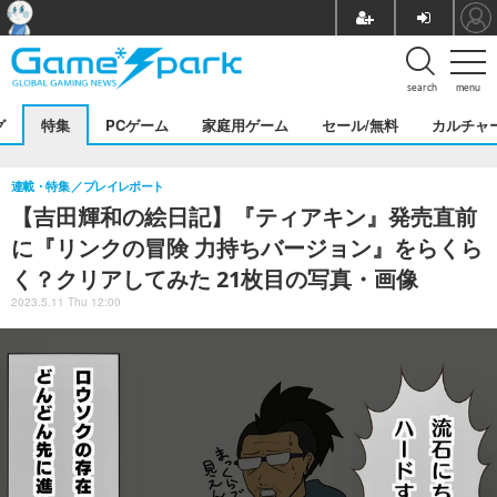
search
menu
グ
特集
PCゲーム
家庭用ゲーム
セール/無料
カルチャ
連載・特集
プレイレポート
【吉田輝和の絵日記】『ティアキン』発売直前
に『リンクの冒険 力持ちバージョン』をらくら
く？クリアしてみた 21枚目の写真・画像
2023.5.11 Thu 12:00