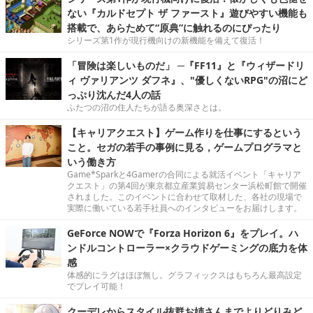
ない『カルドセプト ザ ファースト』遊びやすい機能も
搭載で、あらためて“原典”に触れるのにぴったり
シリーズ第1作が現行機向けの新機能を備えて復活！
「冒険は楽しいものだ」 ─『FF11』と『ウィザードリ
ィ ヴァリアンツ ダフネ』、"優しくないRPG"の沼にど
っぷり沈んだ4人の話
ふたつの沼の住人たちが語る奥深さとは。
【キャリアクエスト】ゲーム作りを仕事にするという
こと。セガの若手の事例に見る，ゲームプログラマと
いう働き方
Game*Sparkと4Gamerの合同による就活イベント「キャリア
クエスト」の第4回が東京都立産業貿易センター浜松町館で開催
されました。このイベントに合わせて取材した、各社の現場で
実際に働いている若手社員へのインタビューをお届けします。
GeForce NOWで『Forza Horizon 6』をプレイ。ハ
ンドルコントローラー×クラウドゲーミングの底力を体
感
体感的にラグはほぼ無し。グラフィックスはもちろん最高設定
でプレイ可能！
クーデレからスタイル抜群お姉さんまでよりどりみど