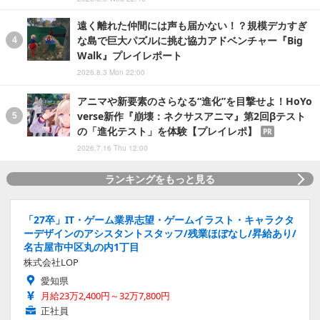
遠く離れた仲間には声も届かない！？規模デカすぎ
な島で巨大パズルに挑む協力アドベンチャー『Big
Walk』プレイレポート
2026.8.3 Mon 22:00
アニマや新要素のさらなる“進化”を目撃せよ！HoYo
verse新作『崩壊：ネクサスアニマ』第2回βテスト
の「進化テスト」を体験【プレイレポ】
PR
2026.7.16 Thu 12:00
ランキングをもっと見る
「27卒」IT・ゲーム業界志望・ゲームイラスト・キャラクタ
ーデザインのアシスタントスタッフ/残業ほぼなし/昇給あり/
名古屋市中区丸の内1丁目
株式会社LOP
愛知県
月給23万2,400円～32万7,800円
正社員