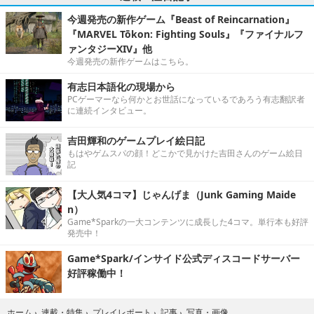
今週発売の新作ゲーム『Beast of Reincarnation』
『MARVEL Tōkon: Fighting Souls』『ファイナルフ
ァンタジーXIV』他
今週発売の新作ゲームはこちら。
有志日本語化の現場から
PCゲーマーなら何かとお世話になっているであろう有志翻訳者
に連続インタビュー。
吉田輝和のゲームプレイ絵日記
もはやゲムスパの顔！どこかで見かけた吉田さんのゲーム絵日
記
【大人気4コマ】じゃんげま（Junk Gaming Maide
n）
Game*Sparkの一大コンテンツに成長した4コマ。単行本も好評
発売中！
Game*Spark/インサイド公式ディスコードサーバー
好評稼働中！
写真・画像
ホーム
›
連載・特集
›
プレイレポート
›
記事
›