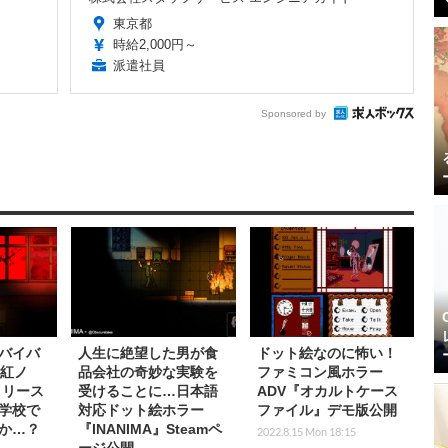
東京都
時給2,000円～
派遣社員
Sponsored by
バイバ
人生に絶望した男が食
ドット絵なのに怖い！
『紅ノ
品会社の奇妙な実験を
ファミコン風ホラー
リリース
受けることに…日本語
ADV『オカルトケース
学校で
対応ドット絵ホラー
ファイル』デモ版公開
か…？
『INANIMA』Steamペ
2022.8.15 Mon 18:15