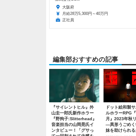
大阪府
月給28万5,300円～40万円
正社員
編集部おすすめの記事
『サイレントヒル』外
ドット絵和製サ
山圭一郎氏新作ホラー
ルホラーRPG
『野狗子:Slitterhead』
月』2023年秋
音楽担当の山岡晃氏イ
―異形うごめく
ンタビュー！「グサっ
妹を助けられる