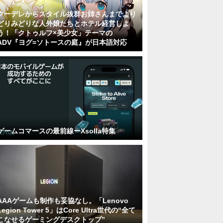
クーデレからスタイル抜群お姉さんまでより
どりみどりな人外娘たちとホテル経営しよ
う！「クトゥルフ×美少女」テーマの
ADV『ヨグ=ソトースの庭』が日本語対応
ゲームコマースの最前線ーXsolla特集
AAAゲームも制作も妥協なし。「Lenovo
Legion Tower 5」はCore Ultra世代の“全て
こなせるゲーミングデスクトップ”