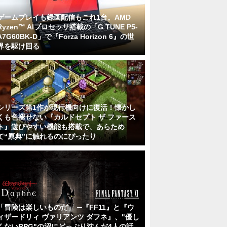
ゲームプレイも録画配信もこれ1台。AMD
Ryzen™ AIプロセッサ搭載の「G TUNE P5-
A7G60BK-D」で『Forza Horizon 6』の世
界を駆け回る
シリーズ第1作が現行機向けに復活！懐かし
くも色褪せない『カルドセプト ザ ファース
ト』遊びやすい機能も搭載で、あらため
て“原典”に触れるのにぴったり
「冒険は楽しいものだ」 ─『FF11』と『ウ
ィザードリィ ヴァリアンツ ダフネ』、"優し
くないRPG"の沼にどっぷり沈んだ4人の話