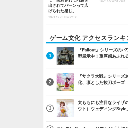
て一回刺されて内臓を
2023.4.5 Wed 9:00
出されてバーンって広
げられた感じ」
2021.12.23 Thu 22:00
ゲーム文化 アクセスランキ
『Fallout』シリーズの
型展示中！重厚感あふれ
『サクラ大戦』シリーズ3
化、凛とした抜刀ポーズ
太ももにも注目なライザ
ウト）ウェディングStyl