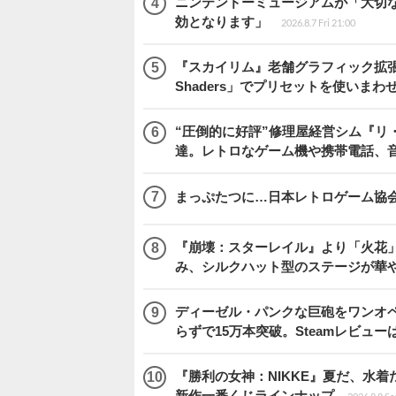
ニンテンドーミュージアムが「大切
効となります」
2026.8.7 Fri 21:00
『スカイリム』老舗グラフィック拡張ツ
Shaders」でプリセットを使いまわ
“圧倒的に好評”修理屋経営シム『リ
達。レトロなゲーム機や携帯電話、
まっぷたつに…日本レトロゲーム協
『崩壊：スターレイル』より「火花」
み、シルクハット型のステージが華
ディーゼル・パンクな巨砲をワンオペ操縦する『I
らずで15万本突破。Steamレビュー
『勝利の女神：NIKKE』夏だ、水着
新作一番くじラインナップ