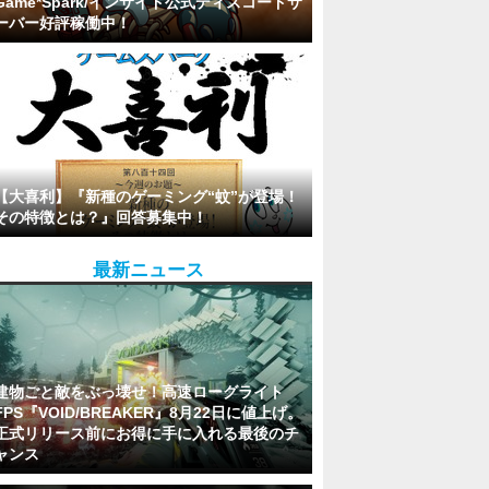
Game*Spark/インサイド公式ディスコードサ
ーバー好評稼働中！
【大喜利】『新種のゲーミング“蚊”が登場！
その特徴とは？』回答募集中！
最新ニュース
建物ごと敵をぶっ壊せ！高速ローグライト
FPS『VOID/BREAKER』8月22日に値上げ。
正式リリース前にお得に手に入れる最後のチ
ャンス