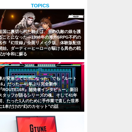
TOPICS
祖国に裏切られた騎士は、王の仇敵の娘を護
ることになった―1998年の海外SRPG不朽の
名作『幻世録』全面リメイク版、体験版配信
開始。ダーティーヒーローが駆ける異色の戦
記が令和に蘇る
車が変形してロボになった、でも『ルート
16』だった―41年ぶり完全新作
『ROUTE16R』開発者インタビュー。新旧
スタッフが語るシリーズの魂。そして41年
前、たった1人のために手作業で直した世界
に1本だけの“幻のカセット”の話