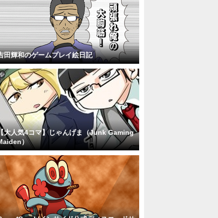
吉田輝和のゲームプレイ絵日記
【大人気4コマ】じゃんげま（Junk Gaming
Maiden）