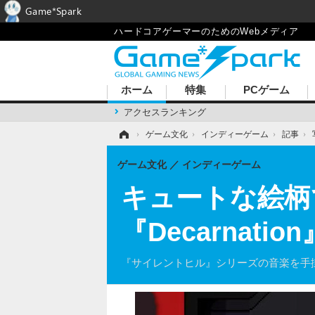
Game*Spark
ハードコアゲーマーのためのWebメディア
ホーム
特集
PCゲーム
アクセスランキング
ホーム
›
ゲーム文化
›
インディーゲーム
›
記事
›
ゲーム文化
インディーゲーム
キュートな絵柄
『Decarnat
『サイレントヒル』シリーズの音楽を手