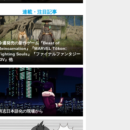
連載・注目記事
今週発売の新作ゲーム『Beast of
Reincarnation』『MARVEL Tōkon:
Fighting Souls』『ファイナルファンタジー
XIV』他
有志日本語化の現場から