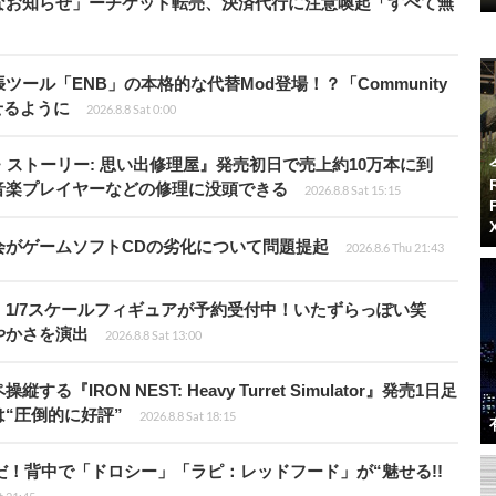
なお知らせ」ーチケット転売、決済代行に注意喚起「すべて無
ール「ENB」の本格的な代替Mod登場！？「Community
せるように
2026.8.8 Sat 0:00
・ストーリー: 思い出修理屋』発売初日で売上約10万本に到
音楽プレイヤーなどの修理に没頭できる
2026.8.8 Sat 15:15
会がゲームソフトCDの劣化について問題提起
2026.8.6 Thu 21:43
1/7スケールフィギュアが予約受付中！いたずらっぽい笑
やかさを演出
2026.8.8 Sat 13:00
RON NEST: Heavy Turret Simulator』発売1日足
は“圧倒的に好評”
2026.8.8 Sat 18:15
だ！背中で「ドロシー」「ラピ：レッドフード」が“魅せる!!