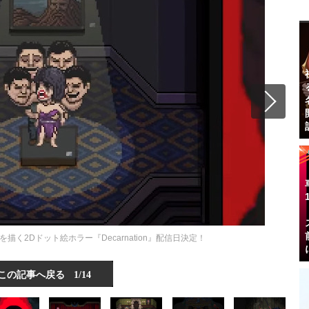
く2Dドット絵ホラー『Decarnation』配信日決定！
この記事へ戻る
1/14