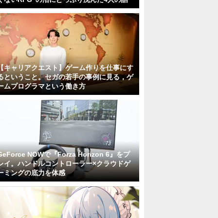
【キャリアクエスト】ゲーム作りを仕事にす
るということ。セガの若手の事例に見る，ゲ
ームプログラマという働き方
GeForce NOWで『Forza Horizon 6』をプ
レイ。ハンドルコントローラー×クラウドゲ
ーミングの底力を体感