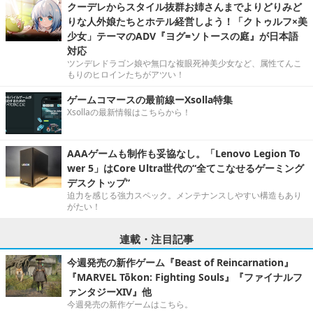
クーデレからスタイル抜群お姉さんまでよりどりみど
りな人外娘たちとホテル経営しよう！「クトゥルフ×美
少女」テーマのADV『ヨグ=ソトースの庭』が日本語
対応
ツンデレドラゴン娘や無口な複眼死神美少女など、属性てんこ
もりのヒロインたちがアツい！
ゲームコマースの最前線ーXsolla特集
Xsollaの最新情報はこちらから！
AAAゲームも制作も妥協なし。「Lenovo Legion To
wer 5」はCore Ultra世代の“全てこなせるゲーミング
デスクトップ”
迫力を感じる強力スペック。メンテナンスしやすい構造もあり
がたい！
連載・注目記事
今週発売の新作ゲーム『Beast of Reincarnation』
『MARVEL Tōkon: Fighting Souls』『ファイナルフ
ァンタジーXIV』他
今週発売の新作ゲームはこちら。