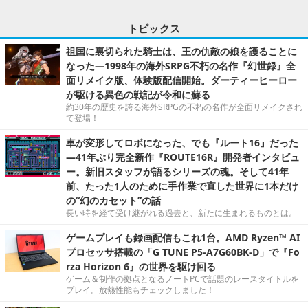
トピックス
祖国に裏切られた騎士は、王の仇敵の娘を護ることに
なった―1998年の海外SRPG不朽の名作『幻世録』全
面リメイク版、体験版配信開始。ダーティーヒーロー
が駆ける異色の戦記が令和に蘇る
約30年の歴史を誇る海外SRPGの不朽の名作が全面リメイクされ
て登場！
車が変形してロボになった、でも『ルート16』だった
―41年ぶり完全新作『ROUTE16R』開発者インタビュ
ー。新旧スタッフが語るシリーズの魂。そして41年
前、たった1人のために手作業で直した世界に1本だけ
の“幻のカセット”の話
長い時を経て受け継がれる過去と、新たに生まれるものとは。
ゲームプレイも録画配信もこれ1台。AMD Ryzen™ AI
プロセッサ搭載の「G TUNE P5-A7G60BK-D」で『Fo
rza Horizon 6』の世界を駆け回る
ゲーム＆制作の拠点となるノートPCで話題のレースタイトルを
プレイ。放熱性能もチェックしました！