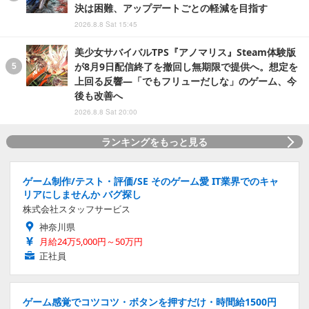
決は困難、アップデートごとの軽減を目指す
2026.8.8 Sat 15:45
美少女サバイバルTPS『アノマリス』Steam体験版
が8月9日配信終了を撤回し無期限で提供へ。想定を
上回る反響―「でもフリューだしな」のゲーム、今
後も改善へ
2026.8.8 Sat 20:00
ランキングをもっと見る
ゲーム制作/テスト・評価/SE そのゲーム愛 IT業界でのキャ
リアにしませんか バグ探し
株式会社スタッフサービス
神奈川県
月給24万5,000円～50万円
正社員
ゲーム感覚でコツコツ・ボタンを押すだけ・時間給1500円