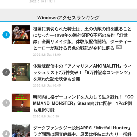
2022.6.10 Fri 5:11
Windowsアクセスランキング
祖国に裏切られた騎士は、王の仇敵の娘を護ること
になった―1998年の海外SRPG不朽の名作『幻世
録』全面リメイク版、体験版配信開始。ダーティー
ヒーローが駆ける異色の戦記が令和に蘇る
PR
2026.8.8 Sat 18:00
体験版配信中の『アノマリス／ANOMALITH』ウィ
ッシュリスト7万件突破！「6万件記念コンテンツ」
を兼ねた記念映像も公開
2026.8.8 Sat 16:45
時間内に格ゲーコマンドを入力して生き残れ！『CO
MMAND MONSTER』Steam向けに配信―1P/2P側
も選択可能
2026.8.8 Sat 0:30
ダークファンタジー脱出ARPG『Mistfall Hunter』
ラグ問題は調査継続中。原因は多岐にわたり一括解