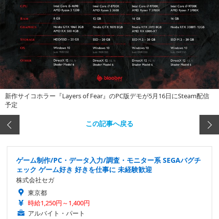
新作サイコホラー『Layers of Fear』のPC版デモが5月16日にSteam配信
予定
この記事へ戻る
ゲーム制作/PC・データ入力/調査・モニター系 SEGAバグチ
ェック ゲーム好き 好きを仕事に 未経験歓迎
株式会社セガ
東京都
時給1,250円～1,400円
アルバイト・パート