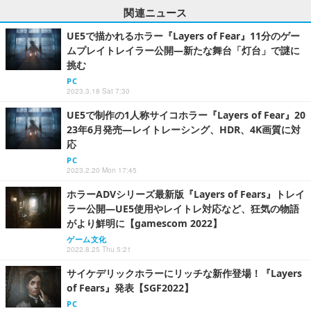
関連ニュース
UE5で描かれるホラー『Layers of Fear』11分のゲー
ムプレイトレイラー公開―新たな舞台「灯台」で謎に
挑む
PC
2023.3.18 Sat 7:30
UE5で制作の1人称サイコホラー『Layers of Fear』20
23年6月発売―レイトレーシング、HDR、4K画質に対
応
PC
2023.2.20 Mon 17:45
ホラーADVシリーズ最新版『Layers of Fears』トレイ
ラー公開―UE5使用やレイトレ対応など、狂気の物語
がより鮮明に【gamescom 2022】
ゲーム文化
2022.8.25 Thu 5:21
サイケデリックホラーにリッチな新作登場！『Layers
of Fears』発表【SGF2022】
PC