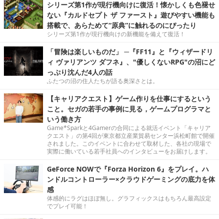
シリーズ第1作が現行機向けに復活！懐かしくも色褪せ
ない『カルドセプト ザ ファースト』遊びやすい機能も
搭載で、あらためて“原典”に触れるのにぴったり
シリーズ第1作が現行機向けの新機能を備えて復活！
「冒険は楽しいものだ」 ─『FF11』と『ウィザードリ
ィ ヴァリアンツ ダフネ』、"優しくないRPG"の沼にど
っぷり沈んだ4人の話
ふたつの沼の住人たちが語る奥深さとは。
【キャリアクエスト】ゲーム作りを仕事にするという
こと。セガの若手の事例に見る，ゲームプログラマと
いう働き方
Game*Sparkと4Gamerの合同による就活イベント「キャリア
クエスト」の第4回が東京都立産業貿易センター浜松町館で開催
されました。このイベントに合わせて取材した、各社の現場で
実際に働いている若手社員へのインタビューをお届けします。
GeForce NOWで『Forza Horizon 6』をプレイ。ハ
ンドルコントローラー×クラウドゲーミングの底力を体
感
体感的にラグはほぼ無し。グラフィックスはもちろん最高設定
でプレイ可能！