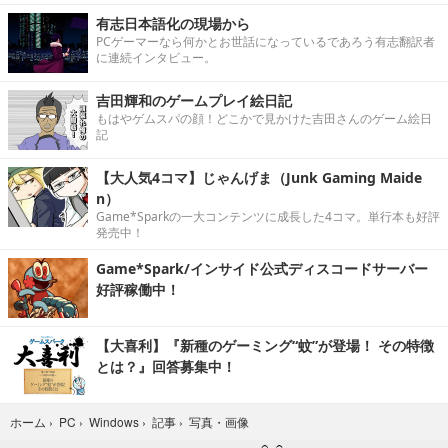
有志日本語化の現場から
PCゲーマーなら何かとお世話になっているであろう有志翻訳者
に連続インタビュー。
吉田輝和のゲームプレイ絵日記
もはやゲムスパの顔！どこかで見かけた吉田さんのゲーム絵日
記
【大人気4コマ】じゃんげま（Junk Gaming Maide
n）
Game*Sparkの一大コンテンツに成長した4コマ。単行本も好評
発売中！
Game*Spark/インサイド公式ディスコードサーバー
好評稼働中！
【大喜利】『新種のゲーミング“蚊”が登場！ その特徴
とは？』回答募集中！
写真・画像
ホーム
›
PC
›
Windows
›
記事
›