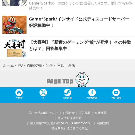
Game*Sparkの一大コンテンツに成長した4コマ。単行本も好評
発売中！
Game*Spark/インサイド公式ディスコードサーバー
好評稼働中！
【大喜利】『新種のゲーミング“蚊”が登場！ その特徴
とは？』回答募集中！
写真・画像
ホーム
›
PC
›
Windows
›
記事
›
Home
X
STEAM
Facebook
YouTube
Game*Sparkについて
お問合せ
広告掲載
会社概要
個人情報保護方針
個人情報の取り扱いについて（Game*Spark）
利用規約
特定商取引法に基づく表記