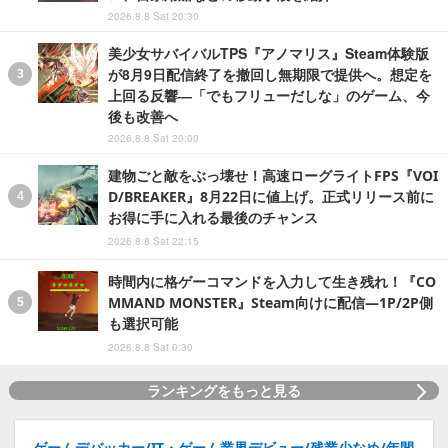
2026.8.8 Sat 20:30
美少女サバイバルTPS『アノマリス』Steam体験版
が8月9日配信終了を撤回し無期限で提供へ。想定を
上回る反響―「でもフリューだしな」のゲーム、今
後も改善へ
2026.8.8 Sat 20:00
建物ごと敵をぶっ壊せ！高速ローグライトFPS『VOI
D/BREAKER』8月22日に値上げ。正式リリース前に
お得に手に入れる最後のチャンス
2026.8.8 Sat 22:15
時間内に格ゲーコマンドを入力して生き残れ！『CO
MMAND MONSTER』Steam向けに配信―1P/2P側
も選択可能
2026.8.8 Sat 0:30
ランキングをもっと見る
ゲームデバッカー/IT・ゲーム業界デビュー/残業少なめ/年間