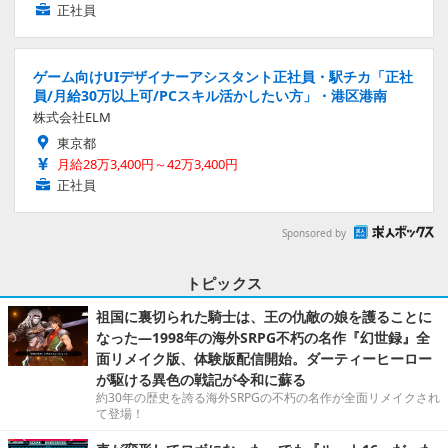
正社員
ゲーム向けUIデザイナーアシスタント正社員・駅チカ「正社
員/月給30万以上可/PCスキル活かしたい方」・港区港南
株式会社ELM
東京都
月給28万3,400円～42万3,400円
正社員
Sponsored by
トピックス
祖国に裏切られた騎士は、王の仇敵の娘を護ることに
なった―1998年の海外SRPG不朽の名作『幻世録』全
面リメイク版、体験版配信開始。ダーティーヒーロー
が駆ける異色の戦記が令和に蘇る
約30年の歴史を誇る海外SRPGの不朽の名作が全面リメイクされ
て登場！