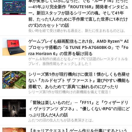
車が変形してロボになった、でも『ルート16』だった
―41年ぶり完全新作『ROUTE16R』開発者インタビュ
ー。新旧スタッフが語るシリーズの魂。そして41年
前、たった1人のために手作業で直した世界に1本だけ
の“幻のカセット”の話
長い時を経て受け継がれる過去と、新たに生まれるものとは。
ゲームプレイも録画配信もこれ1台。AMD Ryzen™ AI
プロセッサ搭載の「G TUNE P5-A7G60BK-D」で『Fo
rza Horizon 6』の世界を駆け回る
ゲーム＆制作の拠点となるノートPCで話題のレースタイトルを
プレイ。放熱性能もチェックしました！
シリーズ第1作が現行機向けに復活！懐かしくも色褪せ
ない『カルドセプト ザ ファースト』遊びやすい機能も
搭載で、あらためて“原典”に触れるのにぴったり
シリーズ第1作が現行機向けの新機能を備えて復活！
「冒険は楽しいものだ」 ─『FF11』と『ウィザードリ
ィ ヴァリアンツ ダフネ』、"優しくないRPG"の沼にど
っぷり沈んだ4人の話
ふたつの沼の住人たちが語る奥深さとは。
【キャリアクエスト】ゲーム作りを仕事にするという