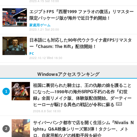
2023.4.15 Sat 10:00
エジプトFPS『西暦1999 ファラオの復活』リマスター
限定パッケージ版が海外で近日予約開始！
家庭用ゲーム
2023.1.21 Sat 20:00
日本語にも対応した90年代ウクライナ産FPSリマスタ
ー『Chasm: The Rift』配信開始！
PC
2022.10.12 Wed 16:30
Windowsアクセスランキング
祖国に裏切られた騎士は、王の仇敵の娘を護ること
になった―1998年の海外SRPG不朽の名作『幻世
録』全面リメイク版、体験版配信開始。ダーティー
ヒーローが駆ける異色の戦記が令和に蘇る
PR
2026.8.8 Sat 18:00
サイバーパンク都市で店を開く生活シム『Nivalis N
ights』Q&A映像シリーズ第3弾！タクシー、メト
ロ、自家用船などの移動手段を紹介