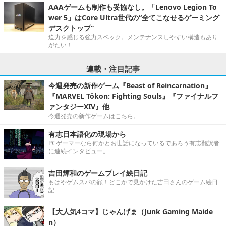
AAAゲームも制作も妥協なし。「Lenovo Legion To
wer 5」はCore Ultra世代の“全てこなせるゲーミング
デスクトップ”
迫力を感じる強力スペック。メンテナンスしやすい構造もあり
がたい！
連載・注目記事
今週発売の新作ゲーム『Beast of Reincarnation』
『MARVEL Tōkon: Fighting Souls』『ファイナルフ
ァンタジーXIV』他
今週発売の新作ゲームはこちら。
有志日本語化の現場から
PCゲーマーなら何かとお世話になっているであろう有志翻訳者
に連続インタビュー。
吉田輝和のゲームプレイ絵日記
もはやゲムスパの顔！どこかで見かけた吉田さんのゲーム絵日
記
【大人気4コマ】じゃんげま（Junk Gaming Maide
n）