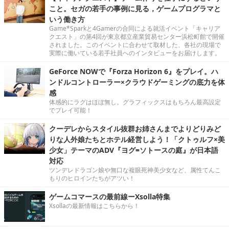
こと。セガの若手の事例に見る，ゲームプログラマと
いう働き方
Game*Sparkと4Gamerの合同による就活イベント「キャリア
クエスト」の第4回が東京都立産業貿易センター浜松町館で開催
されました。このイベントに合わせて取材した、各社の現場で
実際に働いている若手社員へのインタビューをお届けします。
GeForce NOWで『Forza Horizon 6』をプレイ。ハ
ンドルコントローラー×クラウドゲーミングの底力を体
感
体感的にラグはほぼ無し。グラフィックスはもちろん最高設定
でプレイ可能！
クーデレからスタイル抜群お姉さんまでよりどりみど
りな人外娘たちとホテル経営しよう！「クトゥルフ×美
少女」テーマのADV『ヨグ=ソトースの庭』が日本語
対応
ツンデレドラゴン娘や無口な複眼死神美少女など、属性てんこ
もりのヒロインたちがアツい！
ゲームコマースの最前線ーXsolla特集
Xsollaの最新情報はこちらから！